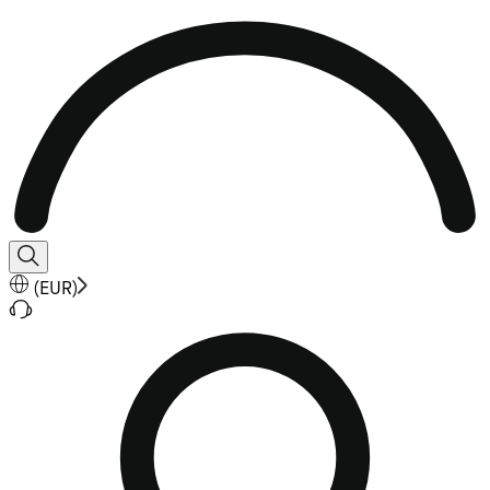
(
EUR
)