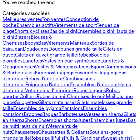
You've reached the end
Catégories associées​​​​​​​​​​​​​​​​
Meilleures ventes
Top ventes
Conception de
poche
Ensembles actifs
Vêtements de sport
Tenues de
plage
Shorts cyclistes
Bas de bikini
Ensembles bikini
Hauts de
bikini
Blazers
Blouses &
Chemises
Bodys
Bas
Vêtements
Manteaux
Sorties de
bain
Jean
Doudounes
Doudounes grande taille
Gilets en
duvet
Gilets en duvet grande taille
Robes
Boucles
d’oreilles
Lunettes
Vestes en cuir synthétique
Lunettes &
Optique
Vestes
Vestes & Manteaux
Jeans
Bijoux
Combinaisons
& Barboteuses
Kimonos
Leggings
Ensembles leggings
Bas
d'intérieur
Robes d'intérieur
Combinaisons
d'intérieur
Peignoirs d'intérieur
Ensembles d'intérieur
Hauts
d'intérieur
Vêtements d’intérieur
Robes longues
Robes
courtes
Colliers
Robes de nuit
Chemises de nuit
Maillots une
pièce
Salopettes
Gilets matelassés
Gilets matelassés grande
taille
Ensembles de pyjama
Pantalons
Ensembles
pantalons
Broches
Bagues
Barboteuses
Vestes en sherpa
Gilets
en sherpa
Shorts
Ensembles shorts
Jupes
Ensembles jupes
Bas
de nuit
Hauts de nuit
Vêtements de
nuit
Chaussettes
Chaussettes & Collants
Soutiens-gorge
grande taille
Robes pull
Pulls
Pulls & Cardigans
Sweat-shirts
T-