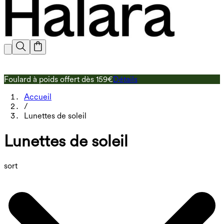
Foulard à poids offert dès 159€
Détails
L
Accueil
/
Lunettes de soleil
Lunettes de soleil
sort