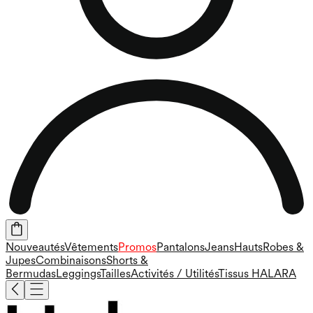
Nouveautés
Vêtements
Promos
Pantalons
Jeans
Hauts
Robes &
Jupes
Combinaisons
Shorts &
Bermudas
Leggings
Tailles
Activités / Utilités
Tissus HALARA