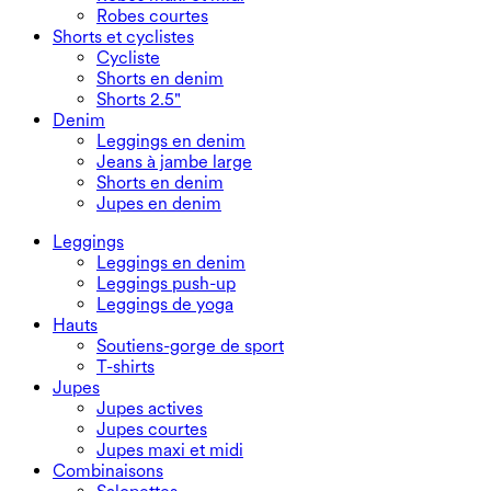
Robes courtes
Shorts et cyclistes
Cycliste
Shorts en denim
Shorts 2.5"
Denim
Leggings en denim
Jeans à jambe large
Shorts en denim
Jupes en denim
Leggings
Leggings en denim
Leggings push-up
Leggings de yoga
Hauts
Soutiens-gorge de sport
T-shirts
Jupes
Jupes actives
Jupes courtes
Jupes maxi et midi
Combinaisons