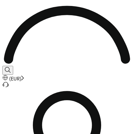
(
EUR
)