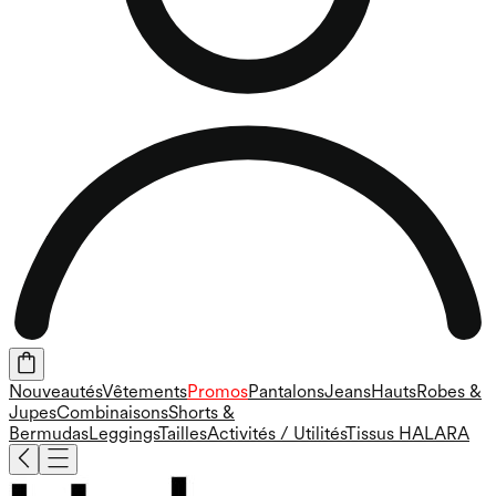
Nouveautés
Vêtements
Promos
Pantalons
Jeans
Hauts
Robes &
Jupes
Combinaisons
Shorts &
Bermudas
Leggings
Tailles
Activités / Utilités
Tissus HALARA