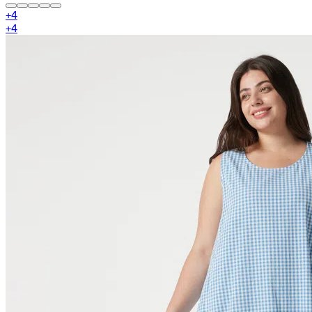
+
4
+
4