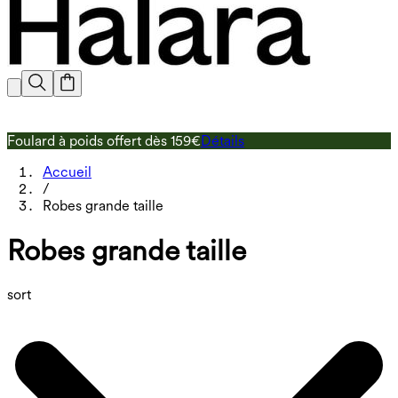
Foulard à poids offert dès 159€
Détails
L
Accueil
/
Robes grande taille
Robes grande taille
sort