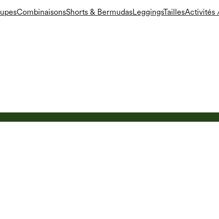
Jupes
Combinaisons
Shorts & Bermudas
Leggings
Tailles
Activités /