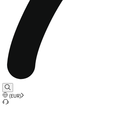
(
EUR
)