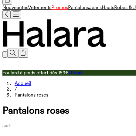
Nouveautés
Vêtements
Promos
Pantalons
Jeans
Hauts
Robes & 
Foulard à poids offert dès 159€
Détails
Accueil
/
Pantalons roses
Pantalons roses
sort