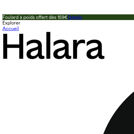
Foulard à poids offert dès 159€
Détails
Explorer
Accueil