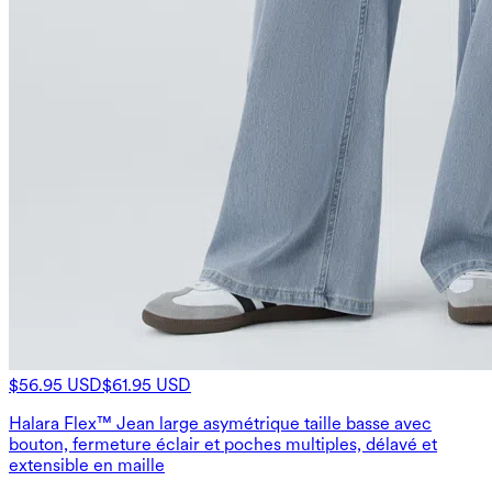
$56.95 USD
$61.95 USD
Halara Flex™ Jean large asymétrique taille basse avec
bouton, fermeture éclair et poches multiples, délavé et
extensible en maille