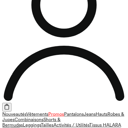
Nouveautés
Vêtements
Promos
Pantalons
Jeans
Hauts
Robes &
Jupes
Combinaisons
Shorts &
Bermudas
Leggings
Tailles
Activités / Utilités
Tissus HALARA