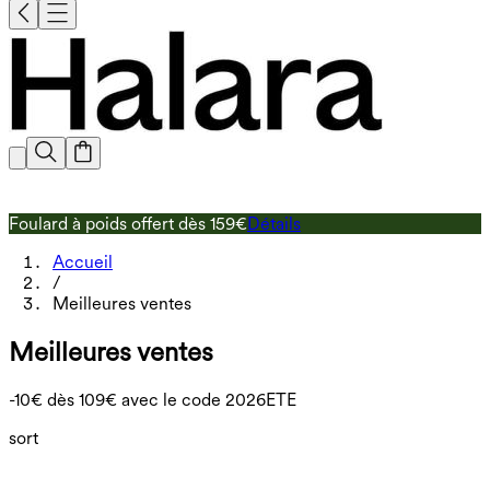
Foulard à poids offert dès 159€
Détails
L
Accueil
/
Meilleures ventes
Meilleures ventes
-10€ dès 109€ avec le code 2026ETE
sort