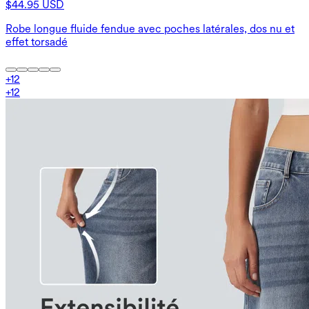
$44.95 USD
Robe longue fluide fendue avec poches latérales, dos nu et
effet torsadé
+
12
+
12