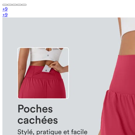
+
9
+
9