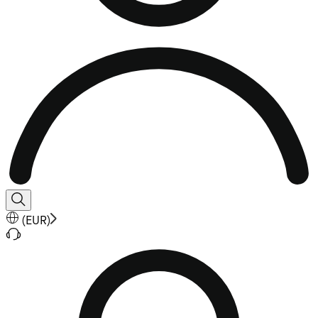
(
EUR
)