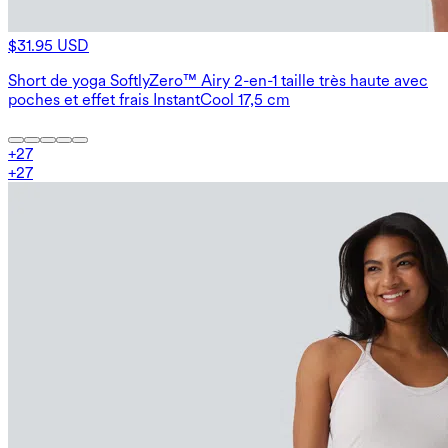
$31.95 USD
Short de yoga SoftlyZero™ Airy 2-en-1 taille très haute avec
poches et effet frais InstantCool 17,5 cm
+
27
+
27