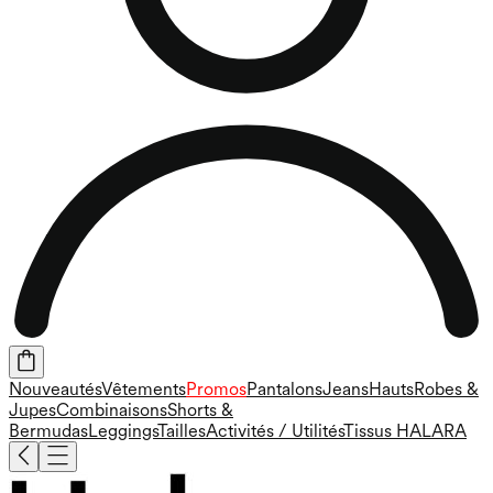
Nouveautés
Vêtements
Promos
Pantalons
Jeans
Hauts
Robes &
Jupes
Combinaisons
Shorts &
Bermudas
Leggings
Tailles
Activités / Utilités
Tissus HALARA