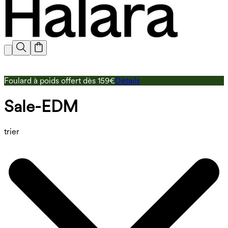
Foulard à poids offert dès 159€
Détails
L
Sale-EDM
trier