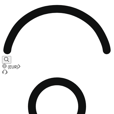
(
EUR
)