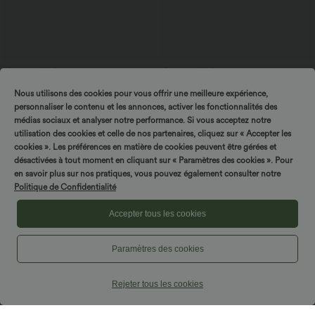
$39.95 USD
$50.95 USD
$42.95 USD
Short en jean ample Halara Flex™ taille
Halara Flex™ Jean Large Casual Taille
Nous utilisons des cookies pour vous offrir une meilleure expérience,
haute croisé gainant décontracté avec
Haute Poches Multiples Tricot
poches
Extensible Délavé
personnaliser le contenu et les annonces, activer les fonctionnalités des
médias sociaux et analyser notre performance. Si vous acceptez notre
utilisation des cookies et celle de nos partenaires, cliquez sur « Accepter les
Promo
cookies ». Les préférences en matière de cookies peuvent être gérées et
désactivées à tout moment en cliquant sur « Paramètres des cookies ». Pour
en savoir plus sur nos pratiques, vous pouvez également consulter notre
Politique de Confidentialité
Accepter tous les cookies
Paramètres des cookies
Rejeter tous les cookies