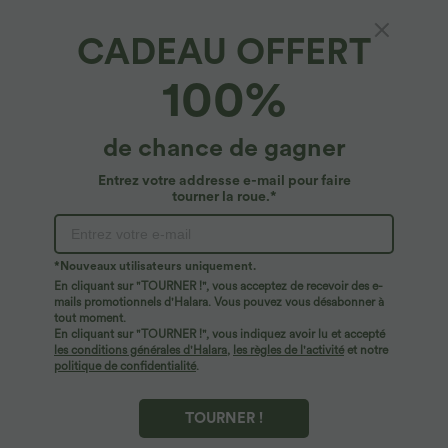
CADEAU OFFERT
100%
de chance de gagner
Entrez votre addresse e-mail pour faire
tourner la roue.*
Oops!
Nous ne semblons pas pouvoir trouver la page que
*Nouveaux utilisateurs uniquement.
vous recherchez.
En cliquant sur "TOURNER !", vous acceptez de recevoir des e-
mails promotionnels d'Halara. Vous pouvez vous désabonner à
tout moment.
Acheter plus
En cliquant sur "TOURNER !", vous indiquez avoir lu et accepté
les conditions générales d'Halara
,
les règles de l'activité
et notre
politique de confidentialité
.
TOURNER !