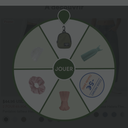
À découvrir
Promo
$44.95 USD
$56.95 USD
$61.95 USD
2 POUR 69,90€, 3 POUR 99,90€
Jean Barrel 7/8 taille basse Halara Flex™
avec poches zippées
Pantalon tailleur Halara Flex™
DayStretch coupe droite taille haute
+23
avec poches