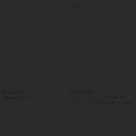
Promo
$42.95 USD
$44.95 USD
Robe midi sans manches à encolure
-20% sur le 2ème, -25% sur le 3ème
arrondie avec coussinets amovibles et
Pantalon de golf fuselé, taille mi-haute,
ourlet à volants
cordon, ourlet courbé, séchage rapide,
avec poches—UPF40+