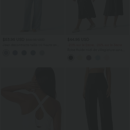
$53.95 USD
$44.95 USD
$56.95 USD
Jean décontracté taille mi-haute en
-20% sur le 2ème, -25% sur le 3ème
lyocell drapé avec cordon de serrage et
Robe fluide midi de villégiature sans
poches
manches, encolure carrée, dos nu croisé,
fronces et soutien-gorge intégré