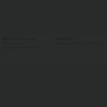
$29.95 USD
$31.95 USD
$61.95 USD
Offres limitées ！
Short de yoga SoftlyZero™ Airy 2-en-1
taille très haute avec poches et effet frais
Combinaison froncée col V sans
InstantCool 17,5 cm
manches avec poches - Easy Peasy
+7