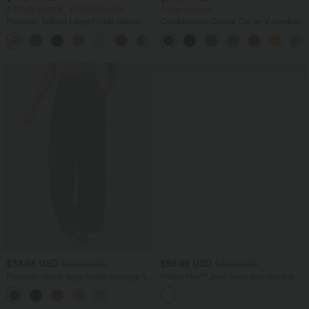
2 POUR 69,90€, 3 POUR 99,90€
Offres limitées ！
Pantalon Tailleur Large Fluide Halara
Combinaison Casual Col en V Jambes
Flex™ Gaufré Taille Haute Poches
Large Plissée Manches Courtes Poche
+21
Latérales
Latérale Gaufrée Fluide
$33.95 USD
$56.95 USD
$39.95 USD
$61.95 USD
Pantalon casual large fluide mélange lin
Halara Flex™ Jean large asymétrique
taille haute avec cordon de serrage et
taille basse avec bouton, fermeture
+5
poches
éclair et poches multiples, délavé et
extensible en maille