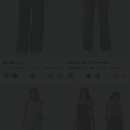
$41.95 USD
$36.95 USD
$44.95 USD
Pantalon large fluide taille haute avec
Pantalon taille haute coupe droite
cordon de serrage, poches latérales et
DayStretch avec poches
+15
aspect lin
Promo