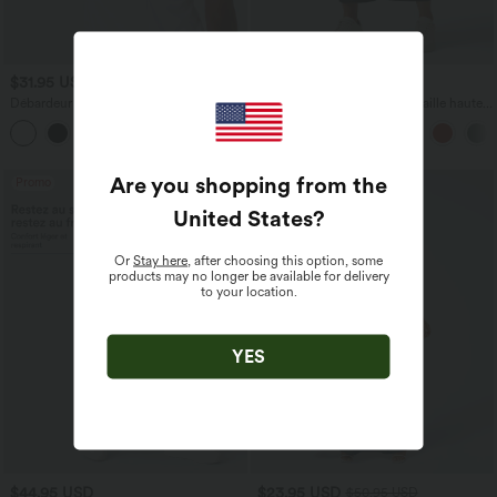
$31.95 USD
$39.95 USD
Débardeur yoga dos nu col U avec
Pantalon barrel DayStretch taille haute
bretelles croisées, ourlet arrondi et effet
avec poches
frais InstantCool, protection solaire
UPF50+
Are you shopping from the
Promo
United States
?
Or
Stay here
, after choosing this option, some
products may no longer be available for delivery
to your location.
YES
$44.95 USD
$23.95 USD
$50.95 USD