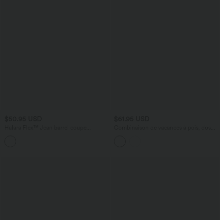
$50.95 USD
$61.95 USD
Halara Flex™ Jean barrel coupe
Combinaison de vacances à pois, dos
tonneau taille mi-haute avec poches
nu halter, coussinets amovibles, poches
et accès facile Easy Peasy