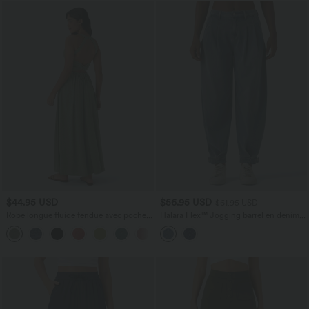
$44.95 USD
$56.95 USD
$61.95 USD
Robe longue fluide fendue avec poches
Halara Flex™ Jogging barrel en denim
latérales, dos nu et effet torsadé
taille mi-haute avec poches
+8