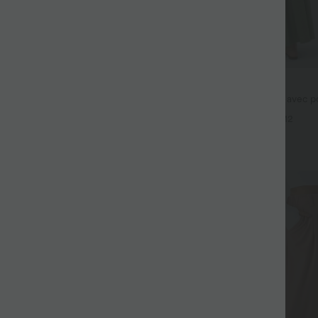
$44.95 USD
fluide taille haute avec cordon de
Robe longue fluide fendue avec po
 latérales et aspect lin
dos nu et effet torsadé
+19
+12