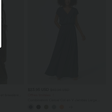
$23.95 USD
$50.95 USD
et brassière
Offres limitées ！
Combinaison Casual Col en V Jambes Large
Plissée Manches Courtes Poche Latérale Gaufrée
+9
Fluide