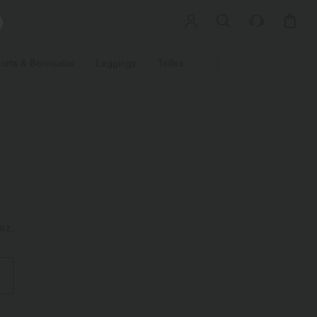
orts & Bermudas
Leggings
Tailles
Activités / Utilités
Ti
ez.