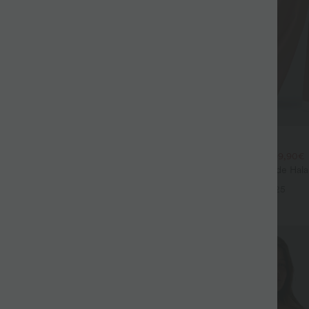
$44.95 USD
$39.95 USD
large fluide mélange lin taille
2 POUR 69,90€, 3 POUR 99,90€
don de serrage et poches
Pantalon Tailleur Large Fluide Hal
+9
Gaufré Taille Haute Poches Latéra
+25