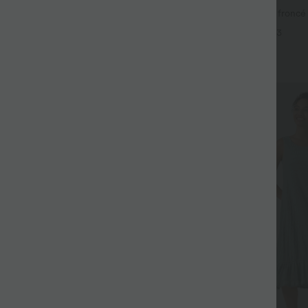
-en-1 SoftlyZero™ Airy taille très
Caraco décontracté 2-en-1 froncé 
is InstantCool 22,8 cm avec
intégrée bretelles réglables
+14
+3