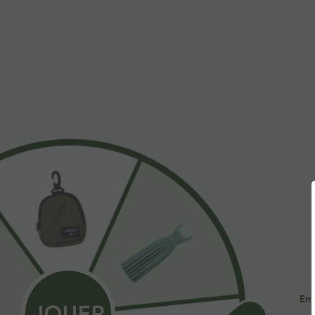
$31.95 USD
$53.95 USD
Short de yoga SoftlyZero™ Airy 2-en-1 taille très
Jean décontract
haute avec poches et effet frais InstantCool 17,5
avec cordon de
+27
cm
Promo
Ent