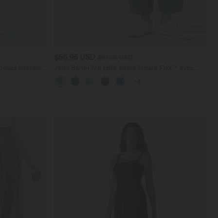
$56.95 USD
$61.95 USD
ches latérales,
Jean Barrel 7/8 taille basse Halara Flex™ avec
poches zippées
+4