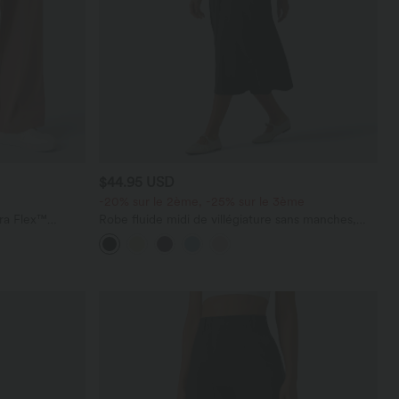
$44.95 USD
-20% sur le 2ème, -25% sur le 3ème
ara Flex™
Robe fluide midi de villégiature sans manches,
les
encolure carrée, dos nu croisé, fronces et
soutien-gorge intégré