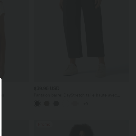
$39.95 USD
es
Pantalon barrel DayStretch taille haute avec
poches
+9
Promo