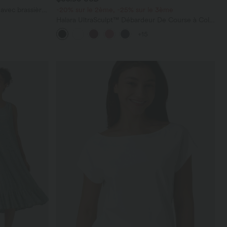
avec brassière
-20% sur le 2ème, -25% sur le 3ème
Halara UltraSculpt™ Débardeur De Course à Col
en U Dos Nu Ourlet Incurvé Croisé
+15