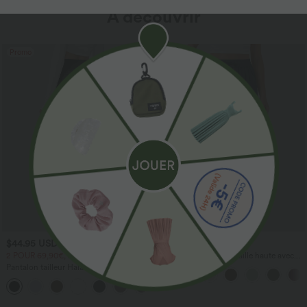
À découvrir
Promo
$44.95 USD
$41.95 USD
2 POUR 69,90€, 3 POUR 99,90€
Pantalon large fluide taille haute avec
cordon de serrage, poches latérales et
Pantalon tailleur Halara Flex™
aspect lin
DayStretch coupe droite taille haute
+23
avec poches