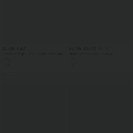
$33.95 USD
$27.95 USD
$31.95 USD
Short de yoga 2-en-1 SoftlyZero™ Airy
Blouse esprit bureau oversize
taille très haute effet frais InstantCool
défroissage facile, col V et manches
+10
22,8 cm avec poches
courtes
Promo