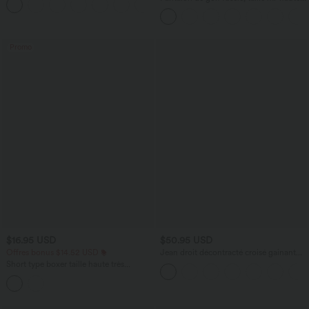
+16
cordon, ourlet courbé, séchage rapide,
avec poches—UPF40+
Promo
$16.95 USD
$50.95 USD
Offres bonus $14.52 USD
Jean droit décontracté croisé gainant
taille haute avec poches Halara Flex™
Short type boxer taille haute très
extensible et doux pour la détente