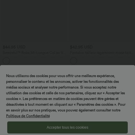
$44.95 USD
$42.95 USD
Breezeful™ Robe Mi-Longue Col en V
Pantalon tailleur légèrement évasé taille
Manches Courtes Poche Latérale Nouée
haute avec poches arrière Halara Flex™
+8
au Dos Séchage Rapide
Promo
Nous utilisons des cookies pour vous offrir une meilleure expérience,
personnaliser le contenu et les annonces, activer les fonctionnalités des
médias sociaux et analyser notre performance. Si vous acceptez notre
utilisation des cookies et celle de nos partenaires, cliquez sur « Accepter les
cookies ». Les préférences en matière de cookies peuvent être gérées et
désactivées à tout moment en cliquant sur « Paramètres des cookies ». Pour
en savoir plus sur nos pratiques, vous pouvez également consulter notre
Politique de Confidentialité
Accepter tous les cookies