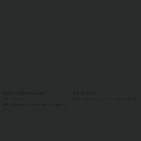
$17.95 USD
$31.95 USD
$31.95 USD
Offres limitées ！
Bermuda SoftlyZero™ Airy de yoga taille
haute avec poches multiples et effet
Short décontracté effet lin taille haute
frais InstantCool
avec cordon de serrage et poches
latérales