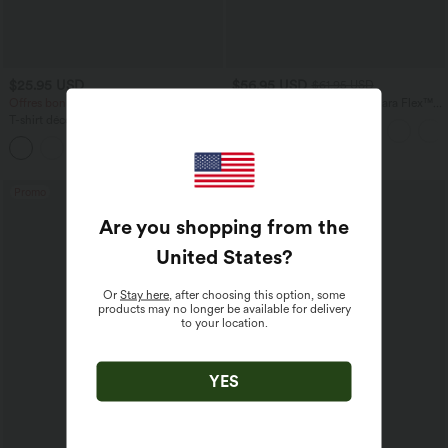
$25.95 USD
$56.95 USD
$61.95 USD
Offres bonus $20.13 USD
Jean baggy asymétrique Halara Flex™
taille haute effet délavé avec poches
T-shirt décontracté col bateau manches
courtes coton
Promo
Are you shopping from the
United States
?
Or
Stay here
, after choosing this option, some
products may no longer be available for delivery
to your location.
YES