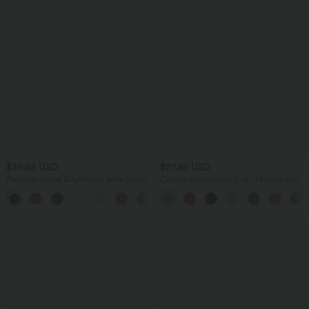
$39.95 USD
$27.95 USD
Pantalon barrel DayStretch taille haute
Caraco décontracté 2-en-1 froncé avec
avec poches
brassière intégrée bretelles réglables
+5