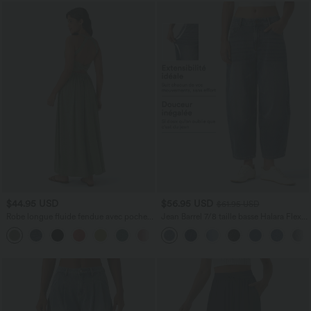
$44.95 USD
$56.95 USD
$61.95 USD
Robe longue fluide fendue avec poches
Jean Barrel 7/8 taille basse Halara Flex™
latérales, dos nu et effet torsadé
avec poches zippées
+8