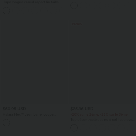
effet frais InstantCool taille très haute
Jupe longue casual aspect lin taille
12,5 cm avec poches, longueur allongée
haute avec cordon de serrage
Promo
$50.95 USD
$25.95 USD
Halara Flex™ Jean barrel coupe
-20% sur le 2ème, -25% sur le 3ème
tonneau taille mi-haute avec poches
Top décontracté dos nu à col licou avec
lien dans le dos