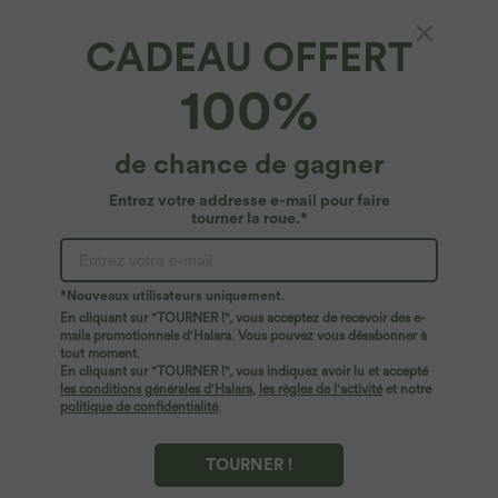
CADEAU OFFERT
100%
de chance de gagner
Entrez votre addresse e-mail pour faire
tourner la roue.*
Oops!
Nous ne semblons pas pouvoir trouver la page que
*Nouveaux utilisateurs uniquement.
vous recherchez.
En cliquant sur "TOURNER !", vous acceptez de recevoir des e-
mails promotionnels d'Halara. Vous pouvez vous désabonner à
tout moment.
Acheter plus
En cliquant sur "TOURNER !", vous indiquez avoir lu et accepté
les conditions générales d'Halara
,
les règles de l'activité
et notre
politique de confidentialité
.
TOURNER !