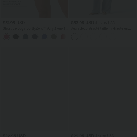
$31.95 USD
$53.95 USD
$56.95 USD
Short de yoga SoftlyZero™ Airy 2-en-1
Jean décontracté taille mi-haute en
taille très haute avec poches et effet frais
lyocell drapé avec cordon de serrage et
+23
InstantCool 17,5 cm
poches
$22.95 USD
$29.95 USD
$61.95 USD