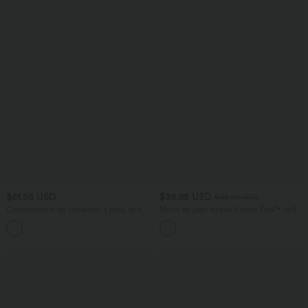
$61.95 USD
$39.95 USD
$42.95 USD
Combinaison de vacances à pois, dos
Short en jean ample Halara Flex™ taille
nu halter, coussinets amovibles, poches
haute croisé gainant décontracté avec
et accès facile Easy Peasy
poches