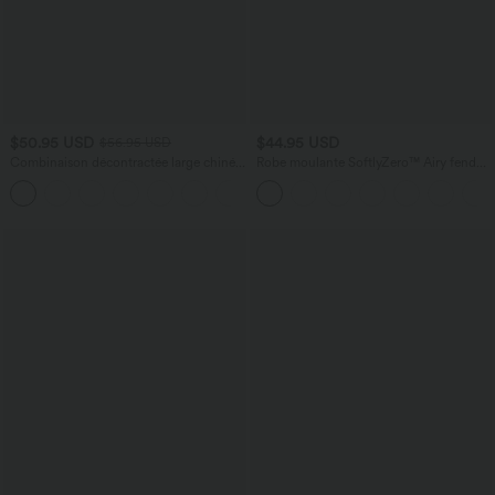
$50.95 USD
$44.95 USD
$56.95 USD
Combinaison décontractée large chinée
Robe moulante SoftlyZero™ Airy fendue
froncée bretelles ajustables avec poches
à effet frais InstantCool, brassière
+10
- Easy Peasy
intégrée, dos nu croisé à lacets,
légèrement plissée pour invitée de
mariage et demoiselle d'honneur