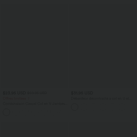
$23.95 USD
$31.95 USD
$50.95 USD
Offres limitées ！
Débardeur décontracté à col en U et
brassière intégrée
Combinaison Casual Col en V Jambes
Large Plissée Manches Courtes Poche
+5
Latérale Gaufrée Fluide