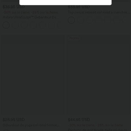
$36.95 USD
$33.95 USD
-20% sur le 2ème, -25% sur le 3ème
Top casual relaxed col rond à manches
chauve-souris
Halara UltraSculpt™ Débardeur De
Course à Col en U Dos Nu Ourlet
+11
Incurvé Croisé
Promo
$25.95 USD
$44.95 USD
Débardeur de yoga col rond froncé,
-20% sur le 2ème, -25% sur le 3ème
tissu rafraîchissant - Protection UPF50+
Pantalon de golf fuselé, taille mi-haute,