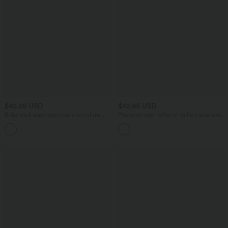
$42.95 USD
$42.95 USD
Robe midi sans manches à encolure
Pantalon capri effet lin taille haute avec
arrondie avec coussinets amovibles et
poches zippées
ourlet à volants