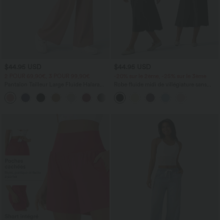
$44.95 USD
$44.95 USD
2 POUR 69,90€, 3 POUR 99,90€
-20% sur le 2ème, -25% sur le 3ème
Pantalon Tailleur Large Fluide Halara
Robe fluide midi de villégiature sans
Flex™ Gaufré Taille Haute Poches
manches, encolure carrée, dos nu croisé,
+21
Latérales
fronces et soutien-gorge intégré