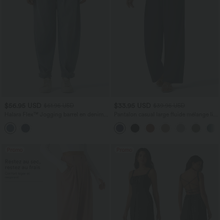
$56.95 USD
$33.95 USD
$61.95 USD
$39.95 USD
Halara Flex™ Jogging barrel en denim
Pantalon casual large fluide mélange lin
taille mi-haute avec poches
taille haute avec cordon de serrage et
poches
Promo
Promo