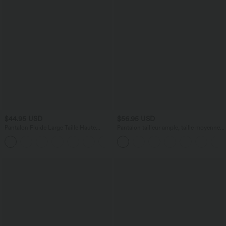
$44.95 USD
$56.95 USD
Pantalon Fluide Large Taille Haute
Pantalon tailleur ample, taille moyenne,
Poches Latérales Palazzo Solide Casual
coupe barrel, à poches
+5
Linen-Feel