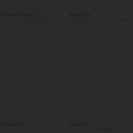
$33.95 USD
$50.95 USD
$36.95 USD
Short tailleur ample DayStretch taille
Halara Flex™ Jean Large Casual Taille
haute 17,5 cm avec poches
Haute Poches Multiples Tricot
+4
Extensible Délavé
Promo
$39.95 USD
$25.95 USD
-20% sur le 2ème, -25% sur le 3ème
Short yoga 2-en-1 SoftlyZero™ Airy