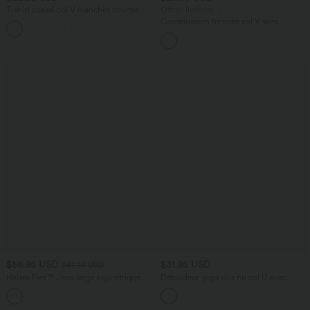
T-shirt casual col V manches courtes
Offres limitées ！
Combinaison froncée col V sans
+9
manches avec poches - Easy Peasy
$56.95 USD
$31.95 USD
$61.95 USD
Halara Flex™ Jean large asymétrique
Débardeur yoga dos nu col U avec
taille basse avec bouton, fermeture
bretelles croisées, ourlet arrondi et effet
+5
éclair et poches multiples, délavé et
frais InstantCool, protection solaire
extensible en maille
UPF50+