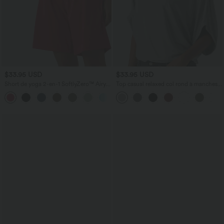
$33.95 USD
$33.95 USD
Short de yoga 2-en-1 SoftlyZero™ Airy
Top casual relaxed col rond à manches
taille très haute effet frais InstantCool
chauve-souris
+10
22,8 cm avec poches