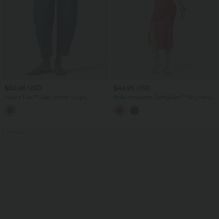
$50.95 USD
$44.95 USD
Halara Flex™ Jean barrel coupe
Robe moulante SoftlyZero™ Airy fendue
tonneau taille mi-haute avec poches
à effet frais InstantCool, brassière
intégrée, dos nu croisé à lacets,
légèrement plissée pour invitée de
mariage et demoiselle d'honneur
Promo