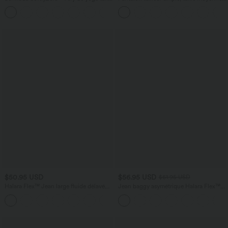
haute avec poches multiples et effet
coupe barrel, à poches
+16
frais InstantCool
$50.95 USD
$56.95 USD
$61.95 USD
Halara Flex™ Jean large fluide délavé
Jean baggy asymétrique Halara Flex™
taille haute à rayures avec poches
taille haute effet délavé avec poches
+1