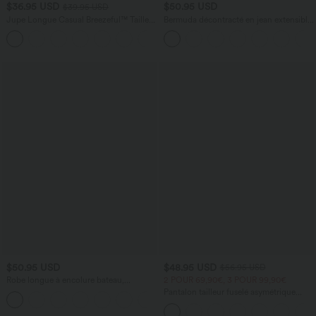
$36.95 USD
$50.95 USD
$39.95 USD
Jupe Longue Casual Breezeful™ Taille
Bermuda décontracté en jean extensible
Haute à Volants 2en1 Fluide Sèchement
délavé Halara Flex™ taille haute avec
+8
Rapide Quotidien Maxi
revers et multiples poches
$50.95 USD
$48.95 USD
$56.95 USD
Robe longue à encolure bateau,
2 POUR 69,90€, 3 POUR 99,90€
bretelles asymétriques, côtés froncés et
Pantalon tailleur fuselé asymétrique
+4
poches
taille moyenne Halara Flex™ DayStretch
avec poches