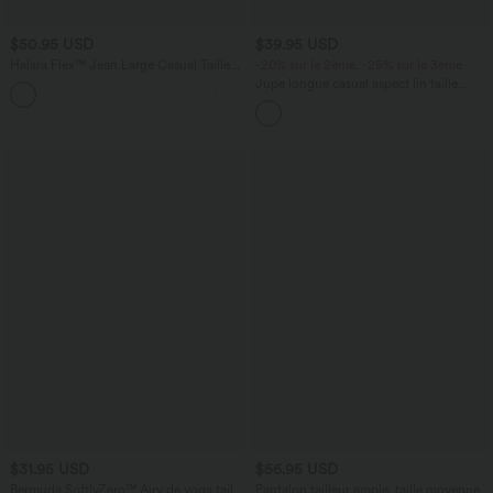
$50.95 USD
$39.95 USD
Halara Flex™ Jean Large Casual Taille
-20% sur le 2ème, -25% sur le 3ème
Haute Poches Multiples Tricot
Jupe longue casual aspect lin taille
+2
Extensible Délavé
haute avec cordon de serrage
$31.95 USD
$56.95 USD
Bermuda SoftlyZero™ Airy de yoga taille
Pantalon tailleur ample, taille moyenne,