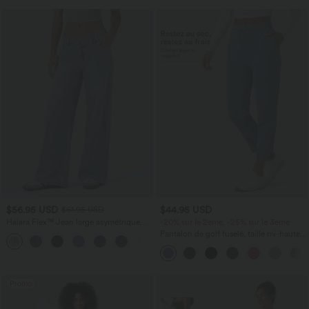
$56.95 USD
$44.95 USD
$61.95 USD
Halara Flex™ Jean large asymétrique
-20% sur le 2ème, -25% sur le 3ème
taille basse avec bouton, fermeture
Pantalon de golf fuselé, taille mi-haute,
+5
éclair et poches multiples, délavé et
cordon, ourlet courbé, séchage rapide,
extensible en maille
avec poches—UPF40+
Promo