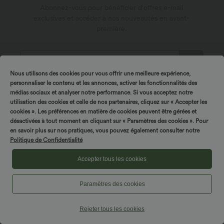
Abonnez-vous pour bénéficier d'offres e-mail
exclusives et accéder à nos nouveautés en avant-
première.
Nous utilisons des cookies pour vous offrir une meilleure expérience,
personnaliser le contenu et les annonces, activer les fonctionnalités des
Tournez & gagnez !
*En vous abonnant, vous acceptez de recevoir des
médias sociaux et analyser notre performance. Si vous acceptez notre
communications promotionelles de Halara par email. Vous
utilisation des cookies et celle de nos partenaires, cliquez sur « Accepter les
pouvez vous désabonner à tout moment. En continuant, vous
acceptez nos
Conditions Générales
et notre
cookies ». Les préférences en matière de cookies peuvent être gérées et
Politique de Confidentialité
.
désactivées à tout moment en cliquant sur « Paramètres des cookies ». Pour
en savoir plus sur nos pratiques, vous pouvez également consulter notre
Politique de Confidentialité
Accepter tous les cookies
Paramètres des cookies
À propos de Halara
Rejeter tous les cookies
Service des utilisateurs
Découvrir Halara