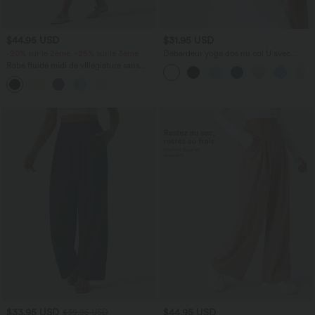
$44.95 USD
$31.95 USD
-20% sur le 2ème, -25% sur le 3ème
Débardeur yoga dos nu col U avec
bretelles croisées, ourlet arrondi et effet
Robe fluide midi de villégiature sans
frais InstantCool, protection solaire
manches, encolure carrée, dos nu croisé,
UPF50+
fronces et soutien-gorge intégré
$33.95 USD
$44.95 USD
$39.95 USD