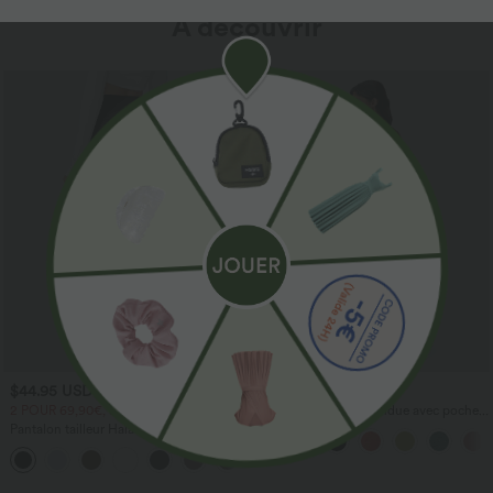
À découvrir
$44.95 USD
$44.95 USD
2 POUR 69,90€, 3 POUR 99,90€
Robe longue fluide fendue avec poches
latérales, dos nu et effet torsadé
Pantalon tailleur Halara Flex™
DayStretch coupe droite taille haute
+23
avec poches