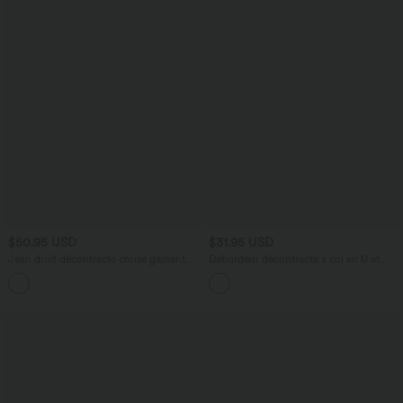
$50.95 USD
$31.95 USD
Jean droit décontracté croisé gainant
Débardeur décontracté à col en U et
taille haute avec poches Halara Flex™
brassière intégrée
+1