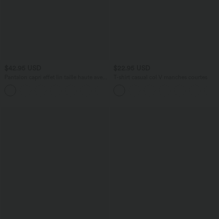
$42.95 USD
$22.95 USD
Pantalon capri effet lin taille haute avec
T-shirt casual col V manches courtes
poches zippées
+7