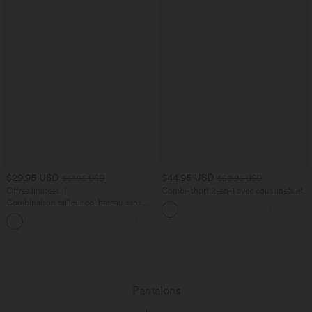
$29.95 USD
$44.95 USD
$61.95 USD
$50.95 USD
Offres limitées ！
Combi-short 2-en-1 avec coussinets et
poches - Édition Easy Peasy
Combinaison tailleur col bateau sans
manches à rayures et nœuds sur les
+8
côtés effet frais InstantCool avec
poches, accès facile Easy Peasy
chargement...
Pantalons