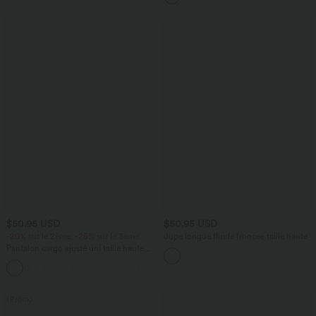
$50.95 USD
$50.95 USD
-20% sur le 2ème, -25% sur le 3ème
Jupe longue fluide froncée taille haute
Pantalon cargo ajusté uni taille haute
DayStretch avec poches zippées
+10
Promo