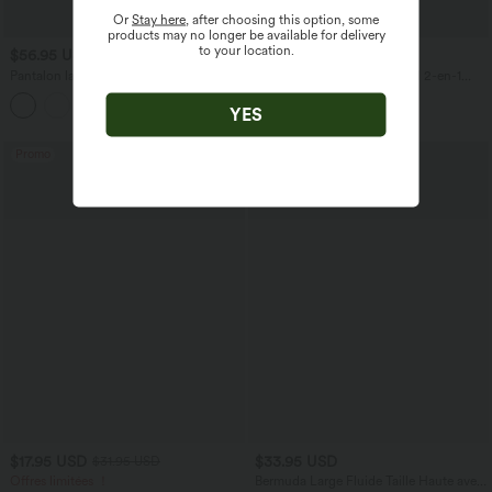
Or
Stay here
, after choosing this option, some
products may no longer be available for delivery
to your location.
$56.95 USD
$25.95 USD
$27.95 USD
Pantalon large fluide taille haute en lin
DayStretch Jupe mini casual 2-en-1
mélangé avec poches et liens latéraux
bodycon plissée croisée taille haute
YES
Promo
$17.95 USD
$33.95 USD
$31.95 USD
Offres limitées ！
Bermuda Large Fluide Taille Haute avec