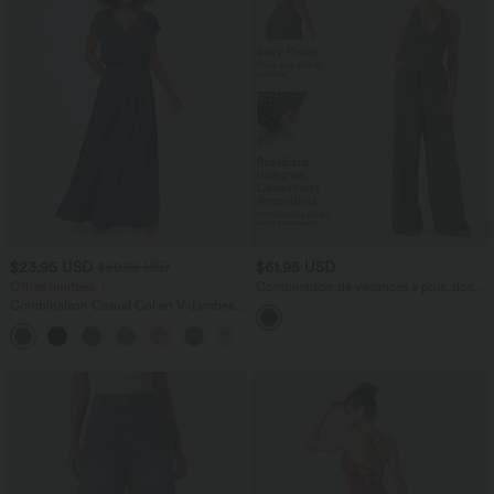
$23.95 USD
$61.95 USD
$50.95 USD
Offres limitées ！
Combinaison de vacances à pois, dos
nu halter, coussinets amovibles, poches
Combinaison Casual Col en V Jambes
et accès facile Easy Peasy
Large Plissée Manches Courtes Poche
+5
Latérale Gaufrée Fluide