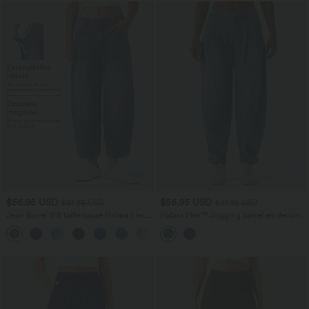
$56.95 USD
$56.95 USD
$61.95 USD
$61.95 USD
Jean Barrel 7/8 taille basse Halara Flex™
Halara Flex™ Jogging barrel en denim
avec poches zippées
taille mi-haute avec poches