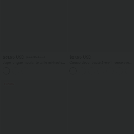
$31.95 USD
$27.95 USD
$33.95 USD
Jupe longue moulante taille mi-haute
Caraco décontracté 2-en-1 froncé avec
avec nœud devant et fronces imprimé
brassière intégrée bretelles réglables
floral/à rayures
Promo