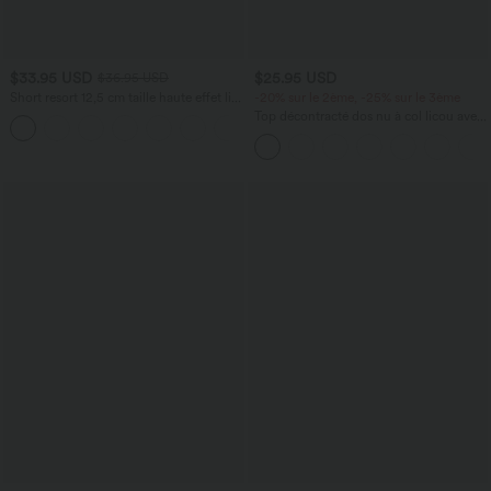
$33.95 USD
$25.95 USD
$36.95 USD
Short resort 12,5 cm taille haute effet lin
-20% sur le 2ème, -25% sur le 3ème
avec ourlet roulotté et poches
Top décontracté dos nu à col licou avec
lien dans le dos