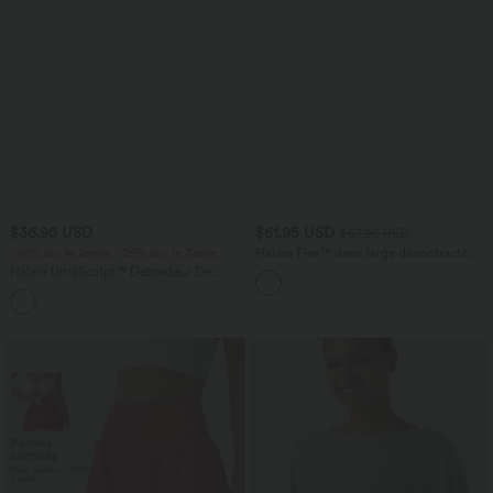
$36.95 USD
$61.95 USD
$67.95 USD
-20% sur le 2ème, -25% sur le 3ème
Halara Flex™ Jean large décontracté
taille haute gainant avec poches
Halara UltraSculpt™ Débardeur De
Course à Col en U Dos Nu Ourlet
+11
Incurvé Croisé