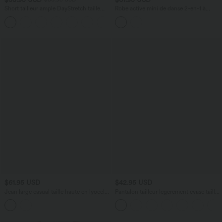
Short tailleur ample DayStretch taille
Robe active mini de danse 2-en-1 à
haute 17,5 cm avec poches
petites fleurs, coussinets amovibles,
+4
poches et accès facile Easy Peasy
$61.95 USD
$42.95 USD
Jean large casual taille haute en lyocell
Pantalon tailleur légèrement évasé taille
avec poches
haute avec poches arrière Halara Flex™