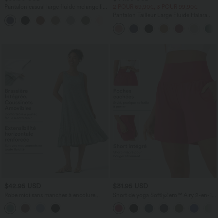
Pantalon casual large fluide mélange lin
2 POUR 69,90€, 3 POUR 99,90€
taille haute avec cordon de serrage et
Pantalon Tailleur Large Fluide Halara
+5
poches
Flex™ Gaufré Taille Haute Poches
Latérales
$42.95 USD
$31.95 USD
Robe midi sans manches à encolure
Short de yoga SoftlyZero™ Airy 2-en-1
arrondie avec coussinets amovibles et
taille très haute avec poches et effet frais
ourlet à volants
InstantCool 17,5 cm