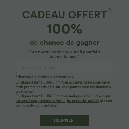
CADEAU OFFERT
100%
de chance de gagner
Entrez votre addresse e-mail pour faire
tourner la roue.*
Oops!
Nous ne semblons pas pouvoir trouver la page que
*Nouveaux utilisateurs uniquement.
vous recherchez.
En cliquant sur "TOURNER !", vous acceptez de recevoir des e-
mails promotionnels d'Halara. Vous pouvez vous désabonner à
tout moment.
Acheter plus
En cliquant sur "TOURNER !", vous indiquez avoir lu et accepté
les conditions générales d'Halara
,
les règles de l'activité
et notre
politique de confidentialité
.
TOURNER !