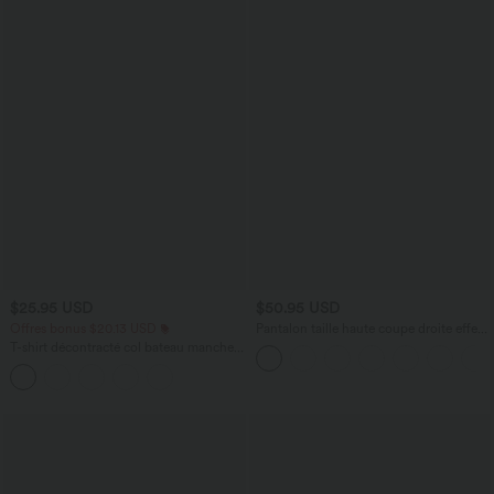
$25.95 USD
$50.95 USD
Offres bonus $20.13 USD
Pantalon taille haute coupe droite effet
lin avec poches
T-shirt décontracté col bateau manches
courtes coton