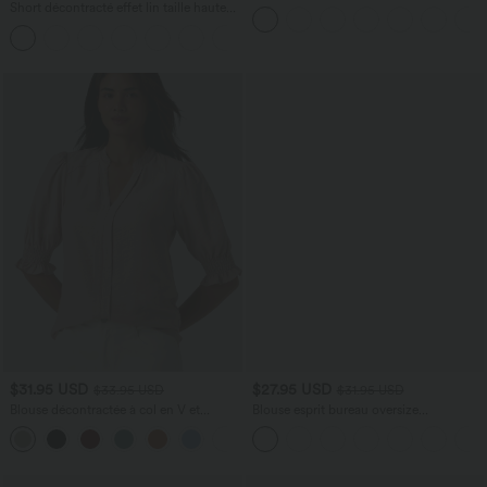
Plis et Poches Latérales en Lin
Short décontracté effet lin taille haute
Synthétique
avec cordon de serrage et poches
latérales
$31.95 USD
$27.95 USD
$33.95 USD
$31.95 USD
Blouse décontractée à col en V et
Blouse esprit bureau oversize
manches courtes bouffantes
défroissage facile, col V et manches
courtes