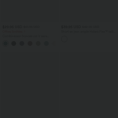
$29.95 USD
$39.95 USD
$61.95 USD
$42.95 USD
Offres limitées ！
Short en jean ample Halara Flex™ taille
haute croisé gainant décontracté avec
Combinaison froncée col V sans
poches
manches avec poches - Easy Peasy
+7