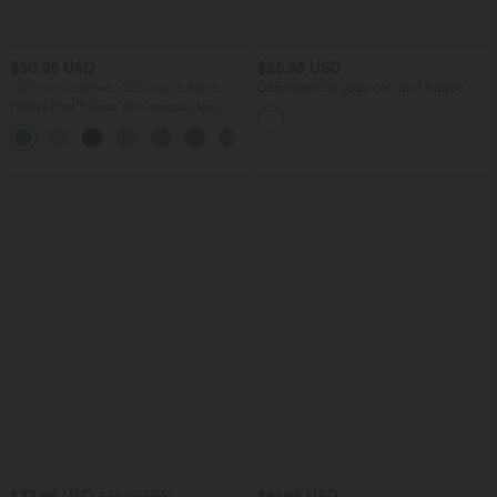
$50.95 USD
$25.95 USD
-20% sur le 2ème, -25% sur le 3ème
Débardeur de yoga col rond froncé,
tissu rafraîchissant - Protection UPF50+
Halara Flex™ Jean slim casual capri
taille haute avec fentes et poches
$33.95 USD
$61.95 USD
$36.95 USD