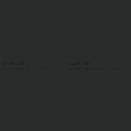
$61.95 USD
$44.95 USD
Robe de travail mi-longue fluide
Breezeful™ Robe Mi-Longue Col en V
gainante à manches chauve-souris avec
Manches Courtes Poche Latérale Nouée
poches
au Dos Séchage Rapide