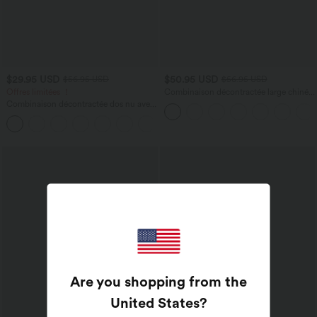
$29.95 USD
$50.95 USD
$56.95 USD
$56.95 USD
Offres limitées ！
Combinaison décontractée large chinée
froncée bretelles ajustables avec poches
Combinaison décontractée dos nu avec
- Easy Peasy
poches latérales
+10
Are you shopping from the
United States
?