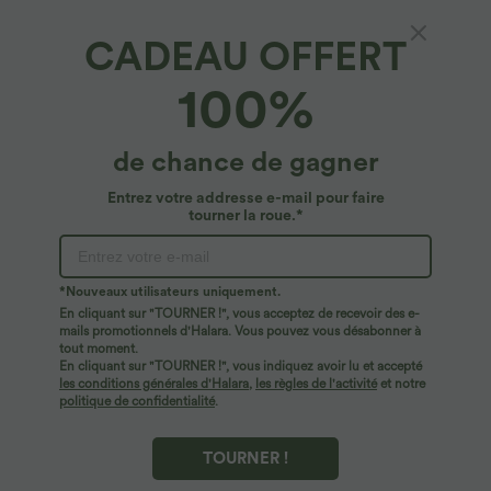
CADEAU OFFERT
$16.95 USD
$33.95 USD
$39.95 USD
String taille haute sans couture
Pantalon casual large fluide mélange lin
100%
taille haute avec cordon de serrage et
poches
de chance de gagner
Entrez votre addresse e-mail pour faire
tourner la roue.*
*Nouveaux utilisateurs uniquement.
En cliquant sur "TOURNER !", vous acceptez de recevoir des e-
mails promotionnels d'Halara. Vous pouvez vous désabonner à
tout moment.
En cliquant sur "TOURNER !", vous indiquez avoir lu et accepté
les conditions générales d'Halara
,
les règles de l'activité
et notre
politique de confidentialité
.
$22.95 USD
$36.95 USD
TOURNER !
T-shirt à col V et manches longues
Top de sport yoga col rond dos nu
froncé
torsadé manches longues avec trous