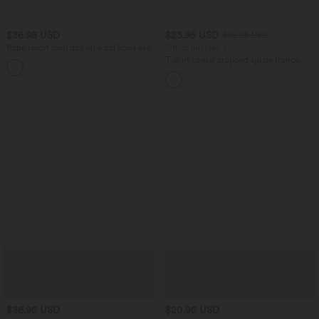
$36.95 USD
$23.95 USD
$36.95 USD
Robe resort mini dos nu à col licou avec
Offres limitées ！
lien noué dans le dos et poches
T-shirt casual cropped ajusté froncé
+5
Halara X Smiley
®
Halara UltraSculpt™
col rond à manches courtes
$36.95 USD
$20.95 USD