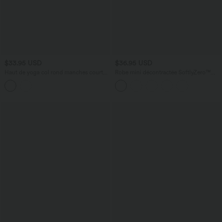
$33.95 USD
$36.95 USD
Haut de yoga col rond manches courtes
Robe mini décontractée SoftlyZero™
avec brassière intégrée effet frais
Airy col rond sans manches à volants
InstantCool séchage rapide, protection
superposés effet frais InstantCool
solaire UPF50+