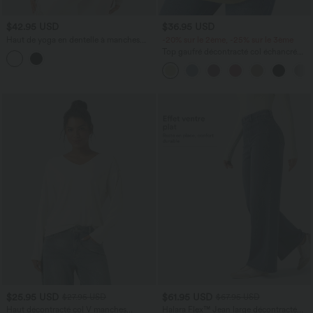
$42.95 USD
$36.95 USD
Haut de yoga en dentelle à manches
-20% sur le 2ème, -25% sur le 3ème
longues avec découpes, passe-pouces
Top gaufré décontracté col échancré
et fronces
manches longues ourlet arrondi coupe
décontractée
$25.95 USD
$61.95 USD
$27.95 USD
$67.95 USD
Haut décontracté col V manches
Halara Flex™ Jean large décontracté