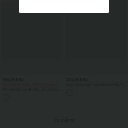
$44.95 USD
$50.95 USD
-20% sur le 2ème, -25% sur le 3ème
Jean ajusté décontracté Halara Flex™
taille haute avec poches
Robe fluide midi de villégiature sans
manches, encolure carrée, dos nu croisé,
fronces et soutien-gorge intégré
Pantalons