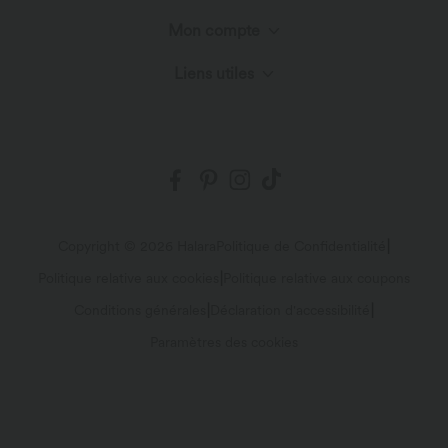
Découvrir Halara
Mon compte
Centre d'aide
Innovation textile
Liens utiles
Connexion ou inscription
Nous contacter
Blog
Programme partenaire
Mes commandes
Envois et douane
Suivre ma commande
Politique de retour
|
Copyright © 2026 Halara
Politique de Confidentialité
|
Politique relative aux cookies
Politique relative aux coupons
Plan du site
|
|
Conditions générales
Déclaration d'accessibilité
Paramètres des cookies