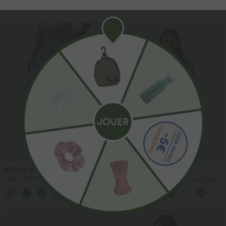
pouces
$50.95 USD
$36.95 USD
Halara Flex™ Jean skinny 7/8 casual
Robe mini casual à pois col rond sans
taille mi-haute en lyocell drapé effet
manches ourlet à volants superposés
délavé, avec poches