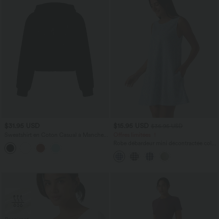
$31.95 USD
$15.95 USD
$36.95 USD
Sweatshirt en Coton Casual à Manches
Offres limitées ！
Longues avec Cordon de Serrage et
Robe débardeur mini décontractée col
Zipper Style Waffle
rond sans manches en vichy froissé avec
poches