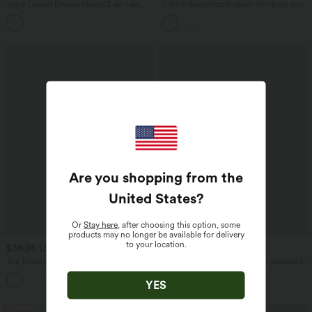
Jupe Casual Évasée Fluide 2 en 1 en
T-shirt décontracté court chiné col rond
Maille Contrastée Taille Haute Cordon
manches courtes coupe ample avec
de Serrage Poche Latérale
poche
Are you shopping from the
United States
?
Or
Stay here
, after choosing this option, some
products may no longer be available for delivery
to your location.
$36.95 USD
$22.95 USD
Top bretelles yoga Halara UltraSculpt™
Haut de sport décolleté cœur jacquard à
Cool séchage rapide, dos nu avec
manches longues sans couture
bonnets moulés - UPF50+
OneForm Seamless Flow
YES
Promo