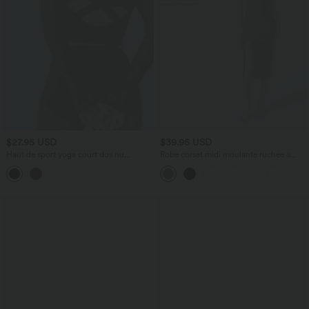
$27.95 USD
$39.95 USD
Haut de sport yoga court dos nu
Robe corset midi moulante ruchée à
manches longues dentelle contrastante
encolure carrée, dos nu, brassière
et ourlet croisé SoftlyZero™ - UPF50+
intégrée