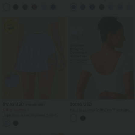
longues
taille haute gainant avec poches
+1
$17.95 USD
$31.95 USD
$42.95 USD
Offres limitées ！
Haut yoga crop SoftlyZero™ séchage
rapide Quick Dry à col diamant,
Jupe mini de danse plissée 2-en-1
manches courtes, mesh et coussinets
Halara X Smiley
®
Breezeful™ taille
amovibles
haute à ourlet asymétrique séchage
rapide avec poches