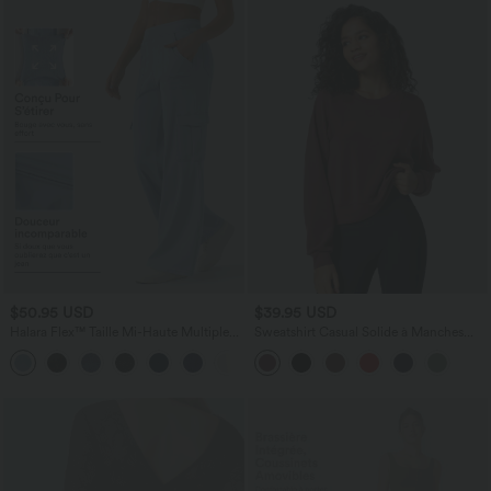
$50.95 USD
$39.95 USD
Halara Flex™ Taille Mi-Haute Multiples
Sweatshirt Casual Solide à Manches
Poches Jambe Droite Jean Cargo
Raglan et Col Rond
+2
Décontracté Extensible