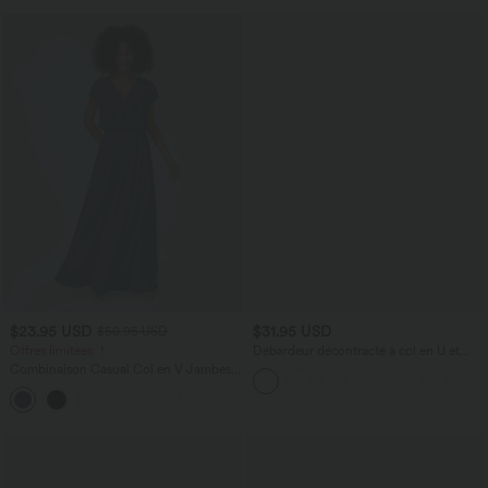
$23.95 USD
$31.95 USD
$50.95 USD
Offres limitées ！
Débardeur décontracté à col en U et
brassière intégrée
Combinaison Casual Col en V Jambes
Large Plissée Manches Courtes Poche
+5
Latérale Gaufrée Fluide