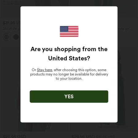
$31.95 USD
$53.95 USD
$56.95 USD
Short de yoga SoftlyZero™ Airy 2-en-1
Jean décontracté taille mi-haute en
taille très haute avec poches et effet frais
lyocell drapé avec cordon de serrage et
+23
InstantCool 17,5 cm
poches
Are you shopping from the
United States
?
Or
Stay here
, after choosing this option, some
products may no longer be available for delivery
to your location.
YES
$22.95 USD
$29.95 USD
$61.95 USD