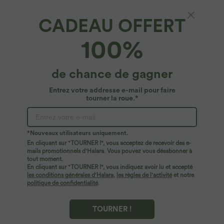
CADEAU OFFERT
100%
de chance de gagner
Entrez votre addresse e-mail pour faire
tourner la roue.*
Oops!
Nous ne semblons pas pouvoir trouver la page que
*Nouveaux utilisateurs uniquement.
vous recherchez.
En cliquant sur "TOURNER !", vous acceptez de recevoir des e-
mails promotionnels d'Halara. Vous pouvez vous désabonner à
tout moment.
Acheter plus
En cliquant sur "TOURNER !", vous indiquez avoir lu et accepté
les conditions générales d'Halara
,
les règles de l'activité
et notre
politique de confidentialité
.
TOURNER !