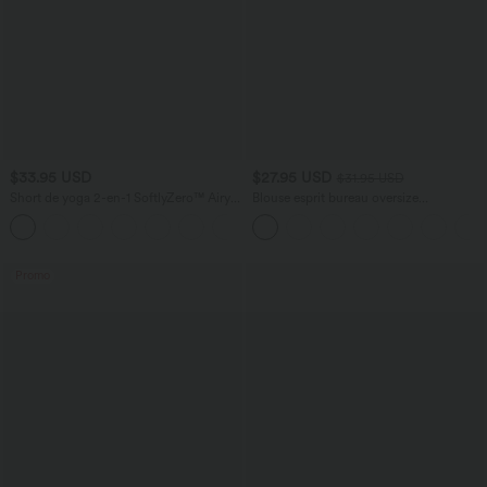
$33.95 USD
$27.95 USD
$31.95 USD
Short de yoga 2-en-1 SoftlyZero™ Airy
Blouse esprit bureau oversize
taille très haute effet frais InstantCool
défroissage facile, col V et manches
+10
22,8 cm avec poches
courtes
Promo