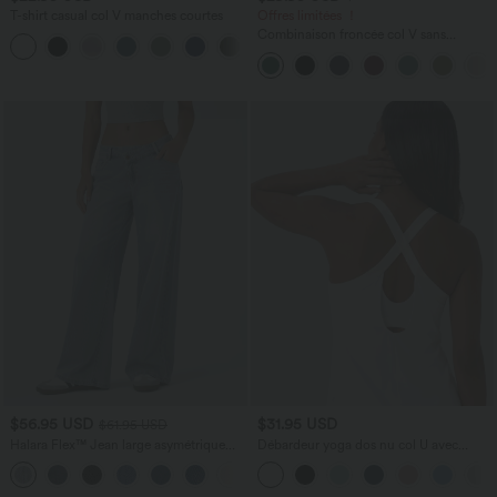
T-shirt casual col V manches courtes
Offres limitées ！
Combinaison froncée col V sans
+9
manches avec poches - Easy Peasy
$56.95 USD
$31.95 USD
$61.95 USD
Halara Flex™ Jean large asymétrique
Débardeur yoga dos nu col U avec
taille basse avec bouton, fermeture
bretelles croisées, ourlet arrondi et effet
+5
éclair et poches multiples, délavé et
frais InstantCool, protection solaire
extensible en maille
UPF50+