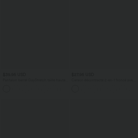
$39.95 USD
$27.95 USD
Pantalon barrel DayStretch taille haute
Caraco décontracté 2-en-1 froncé avec
avec poches
brassière intégrée bretelles réglables
+5