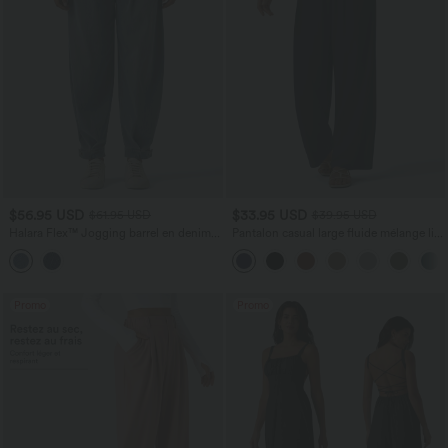
$56.95 USD
$33.95 USD
$61.95 USD
$39.95 USD
Halara Flex™ Jogging barrel en denim
Pantalon casual large fluide mélange lin
taille mi-haute avec poches
taille haute avec cordon de serrage et
poches
Promo
Promo