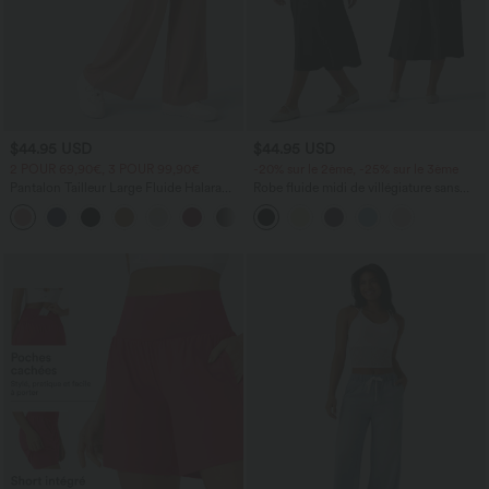
$44.95 USD
$44.95 USD
2 POUR 69,90€, 3 POUR 99,90€
-20% sur le 2ème, -25% sur le 3ème
Pantalon Tailleur Large Fluide Halara
Robe fluide midi de villégiature sans
Flex™ Gaufré Taille Haute Poches
manches, encolure carrée, dos nu croisé,
+21
Latérales
fronces et soutien-gorge intégré