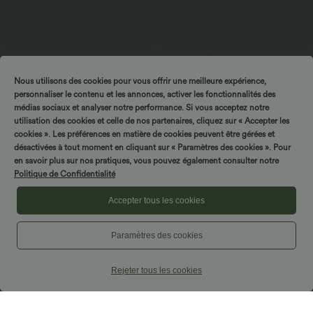
$25.95 USD
$56.95 USD
$61.95 USD
Offres bonus $20.13 USD
Jean baggy asymétrique Halara Flex™
Nous utilisons des cookies pour vous offrir une meilleure expérience,
taille haute effet délavé avec poches
T-shirt décontracté col bateau manches
courtes coton
personnaliser le contenu et les annonces, activer les fonctionnalités des
médias sociaux et analyser notre performance. Si vous acceptez notre
utilisation des cookies et celle de nos partenaires, cliquez sur « Accepter les
Promo
cookies ». Les préférences en matière de cookies peuvent être gérées et
désactivées à tout moment en cliquant sur « Paramètres des cookies ». Pour
en savoir plus sur nos pratiques, vous pouvez également consulter notre
Politique de Confidentialité
Accepter tous les cookies
Paramètres des cookies
Rejeter tous les cookies