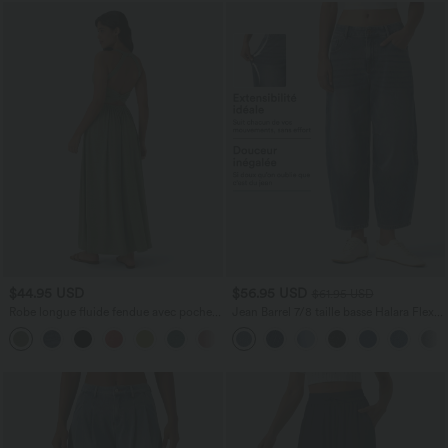
$44.95 USD
$56.95 USD
$61.95 USD
Robe longue fluide fendue avec poches
Jean Barrel 7/8 taille basse Halara Flex™
latérales, dos nu et effet torsadé
avec poches zippées
+8