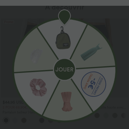
À découvrir
Promo
$44.95 USD
$41.95 USD
2 POUR 69,90€, 3 POUR 99,90€
Pantalon large fluide taille haute avec
cordon de serrage, poches latérales et
Pantalon tailleur Halara Flex™
aspect lin
DayStretch coupe droite taille haute
+23
avec poches