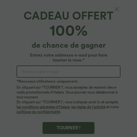
CADEAU OFFERT
100%
de chance de gagner
Entrez votre addresse e-mail pour faire
tourner la roue.*
Oops!
Nous ne semblons pas pouvoir trouver la page que
*Nouveaux utilisateurs uniquement.
vous recherchez.
En cliquant sur "TOURNER !", vous acceptez de recevoir des e-
mails promotionnels d'Halara. Vous pouvez vous désabonner à
tout moment.
Acheter plus
En cliquant sur "TOURNER !", vous indiquez avoir lu et accepté
les conditions générales d'Halara
,
les règles de l'activité
et notre
politique de confidentialité
.
TOURNER !