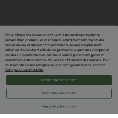
$33.95 USD
$27.95 USD
$31.95 USD
Short de yoga 2-en-1 SoftlyZero™ Airy
Blouse esprit bureau oversize
Nous utilisons des cookies pour vous offrir une meilleure expérience,
taille très haute effet frais InstantCool
défroissage facile, col V et manches
+10
22,8 cm avec poches
courtes
personnaliser le contenu et les annonces, activer les fonctionnalités des
médias sociaux et analyser notre performance. Si vous acceptez notre
utilisation des cookies et celle de nos partenaires, cliquez sur « Accepter les
cookies ». Les préférences en matière de cookies peuvent être gérées et
désactivées à tout moment en cliquant sur « Paramètres des cookies ». Pour
en savoir plus sur nos pratiques, vous pouvez également consulter notre
Politique de Confidentialité
Accepter tous les cookies
Paramètres des cookies
Rejeter tous les cookies