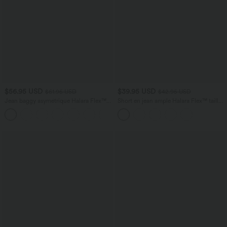
$56.95 USD
$39.95 USD
$61.95 USD
$42.95 USD
Jean baggy asymétrique Halara Flex™
Short en jean ample Halara Flex™ taille
taille haute effet délavé avec poches
haute croisé gainant décontracté avec
poches