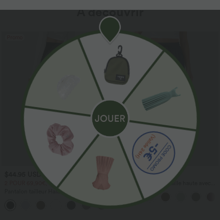
À découvrir
Promo
$44.95 USD
$41.95 USD
2 POUR 69,90€, 3 POUR 99,90€
Pantalon large fluide taille haute avec
cordon de serrage, poches latérales et
Pantalon tailleur Halara Flex™
aspect lin
DayStretch coupe droite taille haute
+23
avec poches