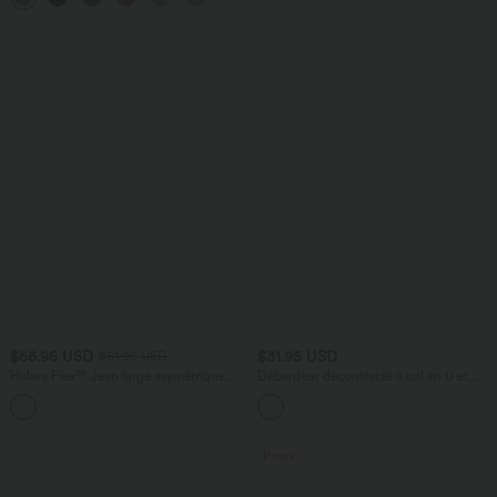
$56.95 USD
$31.95 USD
$61.95 USD
Halara Flex™ Jean large asymétrique
Débardeur décontracté à col en U et
taille basse avec bouton, fermeture
brassière intégrée
+5
éclair et poches multiples, délavé et
extensible en maille
Promo