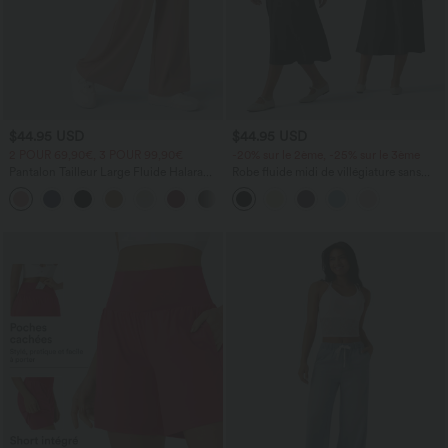
$44.95 USD
$44.95 USD
2 POUR 69,90€, 3 POUR 99,90€
-20% sur le 2ème, -25% sur le 3ème
Pantalon Tailleur Large Fluide Halara
Robe fluide midi de villégiature sans
Flex™ Gaufré Taille Haute Poches
manches, encolure carrée, dos nu croisé,
+21
Latérales
fronces et soutien-gorge intégré