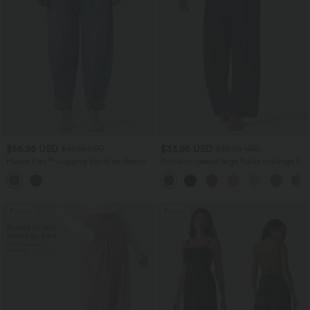
$56.95 USD
$33.95 USD
$61.95 USD
$39.95 USD
Halara Flex™ Jogging barrel en denim
Pantalon casual large fluide mélange lin
taille mi-haute avec poches
taille haute avec cordon de serrage et
poches
Promo
Promo