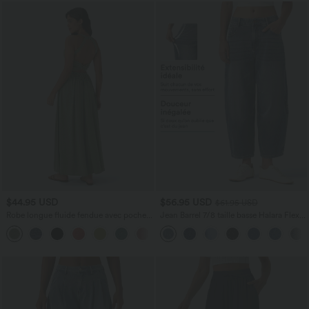
$44.95 USD
$56.95 USD
$61.95 USD
Robe longue fluide fendue avec poches
Jean Barrel 7/8 taille basse Halara Flex™
latérales, dos nu et effet torsadé
avec poches zippées
+8