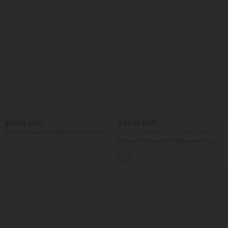
$39.95 USD
$36.95 USD
Pantalon barrel DayStretch taille haute
-20% sur le 2ème, -25% sur le 3ème
avec poches
Halara UltraSculpt™ Débardeur De
+5
Course à Col en U Dos Nu Ourlet
Incurvé Croisé