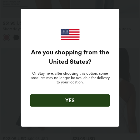
$31.95 USD
$53.95 USD
$56.95 USD
Short de yoga SoftlyZero™ Airy 2-en-1
Jean décontracté taille mi-haute en
taille très haute avec poches et effet frais
lyocell drapé avec cordon de serrage et
+23
InstantCool 17,5 cm
poches
Are you shopping from the
United States
?
Or
Stay here
, after choosing this option, some
products may no longer be available for delivery
to your location.
YES
$23.95 USD
$31.95 USD
$50.95 USD