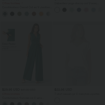
Offres limitées ！
Débardeur yoga dos nu col U avec
bretelles croisées, ourlet arrondi et effet
Combinaison Casual Col en V Jambes
frais InstantCool, protection solaire
Large Plissée Manches Courtes Poche
UPF50+
+5
Latérale Gaufrée Fluide
$29.95 USD
$22.95 USD
$61.95 USD
Offres limitées ！
T-shirt casual col V manches courtes
Combinaison froncée col V sans
manches avec poches - Easy Peasy
+7