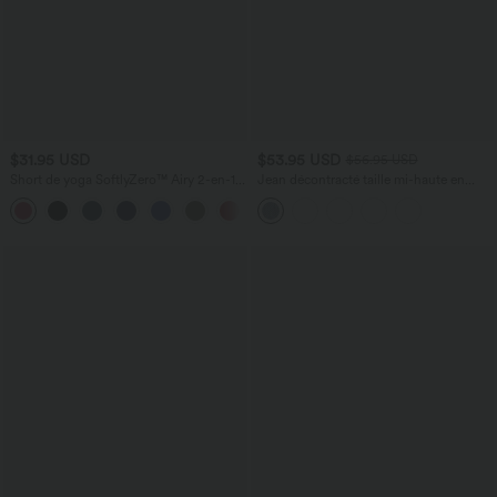
$31.95 USD
$53.95 USD
$56.95 USD
Short de yoga SoftlyZero™ Airy 2-en-1
Jean décontracté taille mi-haute en
taille très haute avec poches et effet frais
lyocell drapé avec cordon de serrage et
+23
InstantCool 17,5 cm
poches