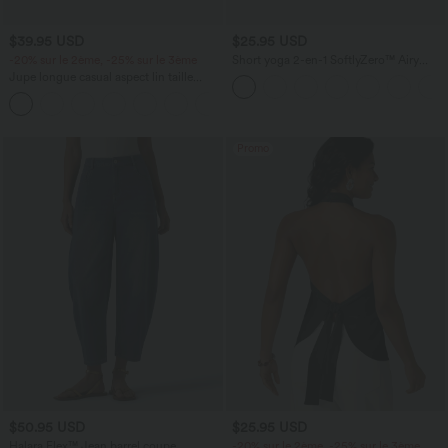
$39.95 USD
$25.95 USD
-20% sur le 2ème, -25% sur le 3ème
Short yoga 2-en-1 SoftlyZero™ Airy
effet frais InstantCool taille très haute
Jupe longue casual aspect lin taille
12,5 cm avec poches, longueur allongée
haute avec cordon de serrage
Promo
$50.95 USD
$25.95 USD
Halara Flex™ Jean barrel coupe
-20% sur le 2ème, -25% sur le 3ème