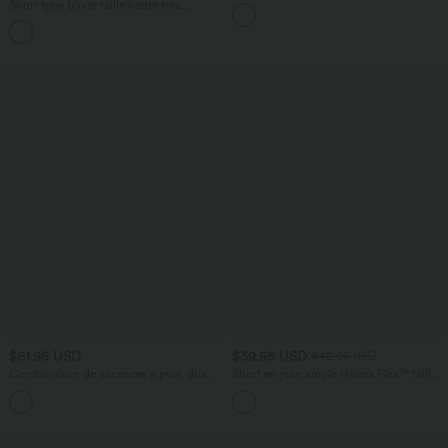
taille haute avec poches Halara Flex™
Short type boxer taille haute très
extensible et doux pour la détente
$61.95 USD
$39.95 USD
$42.95 USD
Combinaison de vacances à pois, dos
Short en jean ample Halara Flex™ taille
nu halter, coussinets amovibles, poches
haute croisé gainant décontracté avec
et accès facile Easy Peasy
poches