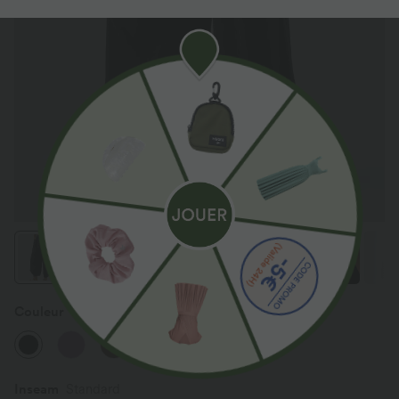
Couleur
Noir
Inseam️
Standard