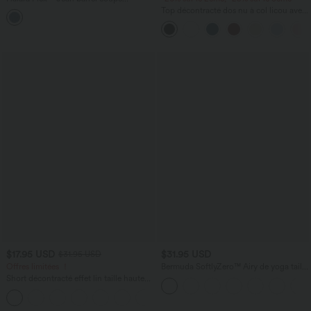
tonneau taille mi-haute avec poches
Top décontracté dos nu à col licou avec
lien dans le dos
$17.95 USD
$31.95 USD
$31.95 USD
Offres limitées ！
Bermuda SoftlyZero™ Airy de yoga taille
haute avec poches multiples et effet
Short décontracté effet lin taille haute
frais InstantCool
avec cordon de serrage et poches
latérales