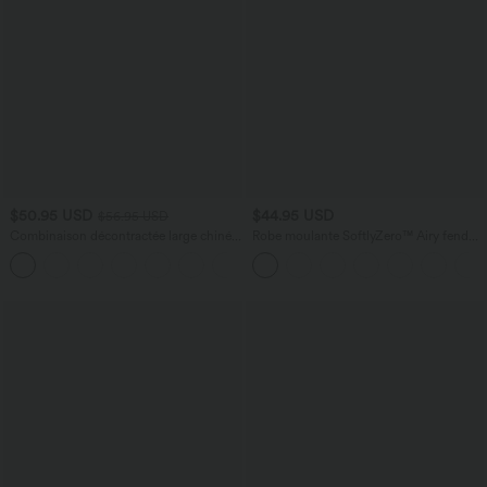
$50.95 USD
$44.95 USD
$56.95 USD
Combinaison décontractée large chinée
Robe moulante SoftlyZero™ Airy fendue
froncée bretelles ajustables avec poches
à effet frais InstantCool, brassière
+10
- Easy Peasy
intégrée, dos nu croisé à lacets,
légèrement plissée pour invitée de
mariage et demoiselle d'honneur