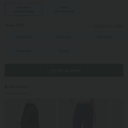
Standard
Petite
(
160-170 CM
)
(
153-160 CM
)
Taille
(FR)
Guide des tailles
XS
(
32/34
)
S
(
34/36
)
M
(
38/40
)
L
(
42/44
)
XL
(
46
)
+ Ajouter au panier
À découvrir