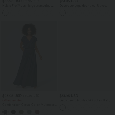
$56.95 USD
$31.95 USD
$61.95 USD
Halara Flex™ Jean large asymétrique
Débardeur yoga dos nu col U avec
taille basse avec bouton, fermeture
bretelles croisées, ourlet arrondi et effet
+5
éclair et poches multiples, délavé et
frais InstantCool, protection solaire
extensible en maille
UPF50+
$23.95 USD
$31.95 USD
$50.95 USD
Offres limitées ！
Débardeur décontracté à col en U et
brassière intégrée
Combinaison Casual Col en V Jambes
Large Plissée Manches Courtes Poche
+5
Latérale Gaufrée Fluide