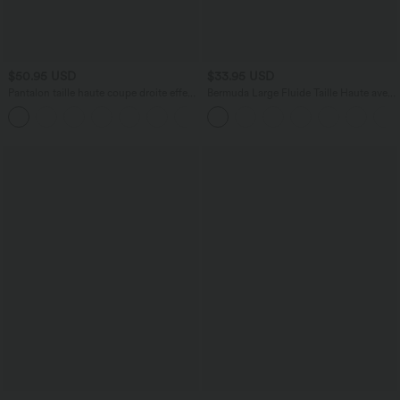
$50.95 USD
$33.95 USD
Pantalon taille haute coupe droite effet
Bermuda Large Fluide Taille Haute avec
lin avec poches
Plis et Poches Latérales en Lin
+5
Synthétique