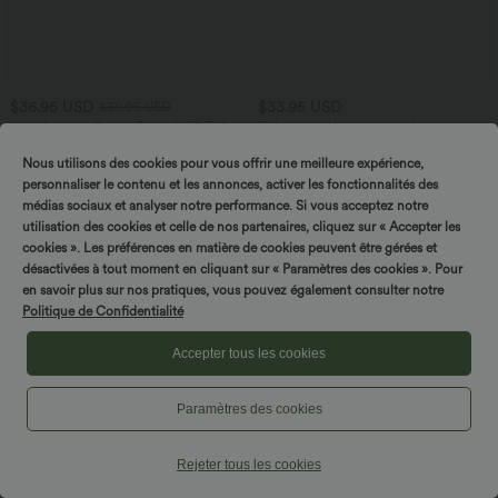
$36.95 USD
$33.95 USD
$39.95 USD
Jupe Longue Casual Breezeful™ Taille
Débardeur décontracté col carré avec
Haute à Volants 2en1 Fluide Sèchement
soutien-gorge intégré bonnets B-E
+8
Rapide Quotidien Maxi
Nous utilisons des cookies pour vous offrir une meilleure expérience,
personnaliser le contenu et les annonces, activer les fonctionnalités des
médias sociaux et analyser notre performance. Si vous acceptez notre
utilisation des cookies et celle de nos partenaires, cliquez sur « Accepter les
cookies ». Les préférences en matière de cookies peuvent être gérées et
désactivées à tout moment en cliquant sur « Paramètres des cookies ». Pour
en savoir plus sur nos pratiques, vous pouvez également consulter notre
Politique de Confidentialité
Accepter tous les cookies
Paramètres des cookies
Rejeter tous les cookies