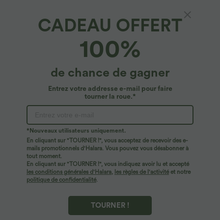
CADEAU OFFERT
Pantalon décontracté harem uni côtelé, taille
100%
haute, avec poches
4.9
(
210
)
de chance de gagner
$42.95 USD
Entrez votre addresse e-mail pour faire
tourner la roue.*
*Nouveaux utilisateurs uniquement.
En cliquant sur "TOURNER !", vous acceptez de recevoir des e-
mails promotionnels d'Halara. Vous pouvez vous désabonner à
tout moment.
En cliquant sur "TOURNER !", vous indiquez avoir lu et accepté
les conditions générales d'Halara
,
les règles de l'activité
et notre
politique de confidentialité
.
TOURNER !