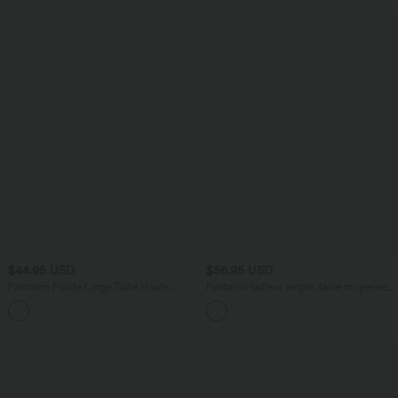
$44.95 USD
$56.95 USD
Pantalon Fluide Large Taille Haute
Pantalon tailleur ample, taille moyenne,
Poches Latérales Palazzo Solide Casual
coupe barrel, à poches
+5
Linen-Feel