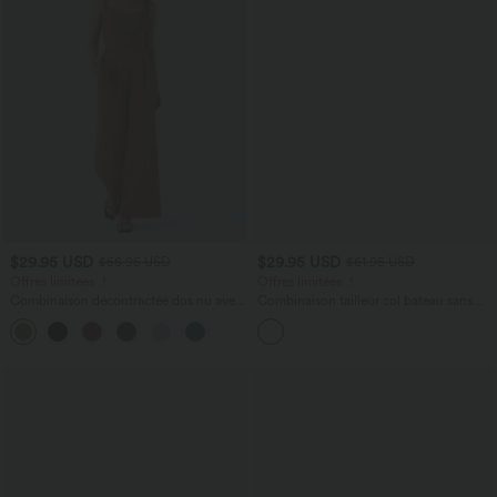
$29.95 USD
$29.95 USD
$56.95 USD
$61.95 USD
Offres limitées ！
Offres limitées ！
Combinaison décontractée dos nu avec
Combinaison tailleur col bateau sans
poches latérales
manches à rayures et nœuds sur les
+10
côtés effet frais InstantCool avec
poches, accès facile Easy Peasy