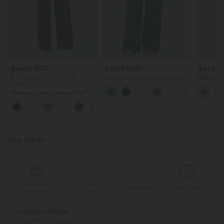
$44.95 USD
$41.95 USD
$44.95
2 POUR 69,90€, 3 POUR
Pantalon large fluide taille haute
Robe long
99,90€
avec cordon de serrage, poches
poches lat
latérales et aspect lin
torsadé
Pantalon tailleur Halara Flex™
DayStretch coupe droite taille
+23
haute avec poches
Nos offres
Paiement
Livraison
Promotions
Cadeau offert
différé
gratuite
Payez en plusieurs fois SANS FRAIS
Avec Klarna