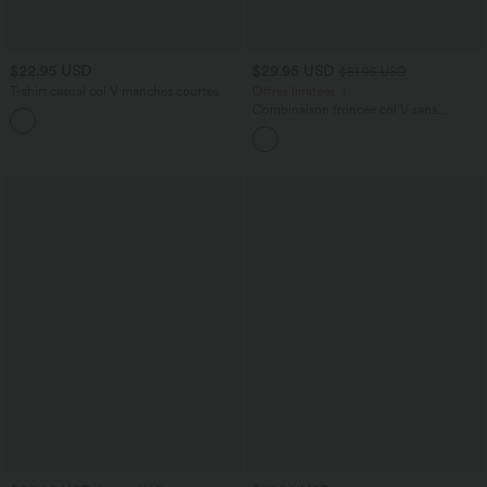
$22.95 USD
$29.95 USD
$61.95 USD
T-shirt casual col V manches courtes
Offres limitées ！
Combinaison froncée col V sans
+9
manches avec poches - Easy Peasy