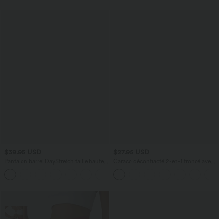
$39.95 USD
$27.95 USD
Pantalon barrel DayStretch taille haute
Caraco décontracté 2-en-1 froncé avec
avec poches
brassière intégrée bretelles réglables
+5