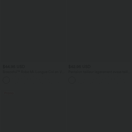
$44.95 USD
$42.95 USD
Breezeful™ Robe Mi-Longue Col en V
Pantalon tailleur légèrement évasé taille
Manches Courtes Poche Latérale Nouée
haute avec poches arrière Halara Flex™
+8
au Dos Séchage Rapide
Promo