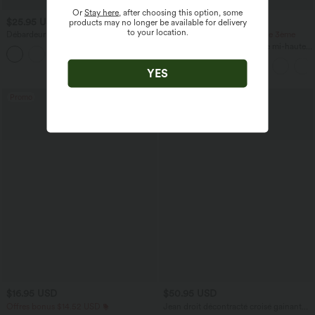
Or
Stay here
, after choosing this option, some
$25.95 USD
$44.95 USD
products may no longer be available for delivery
to your location.
Débardeur de yoga col rond froncé,
-20% sur le 2ème, -25% sur le 3ème
tissu rafraîchissant - Protection UPF50+
Pantalon de golf fuselé, taille mi-haute,
+16
cordon, ourlet courbé, séchage rapide,
avec poches—UPF40+
YES
Promo
$16.95 USD
$50.95 USD
Offres bonus $14.52 USD
Jean droit décontracté croisé gainant