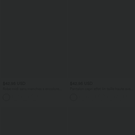
$42.95 USD
$42.95 USD
Robe midi sans manches à encolure
Pantalon capri effet lin taille haute avec
arrondie avec coussinets amovibles et
poches zippées
ourlet à volants