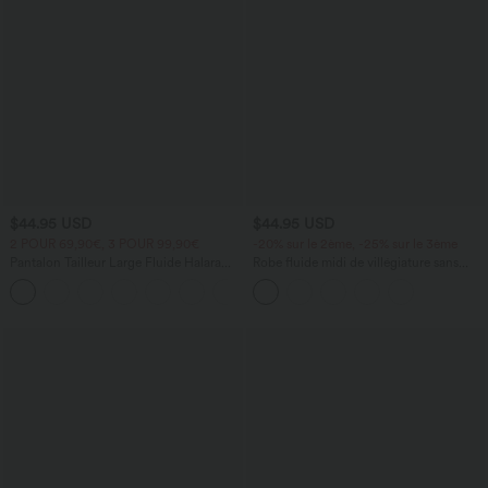
$44.95 USD
$44.95 USD
2 POUR 69,90€, 3 POUR 99,90€
-20% sur le 2ème, -25% sur le 3ème
Pantalon Tailleur Large Fluide Halara
Robe fluide midi de villégiature sans
Flex™ Gaufré Taille Haute Poches
manches, encolure carrée, dos nu croisé,
+21
Latérales
fronces et soutien-gorge intégré