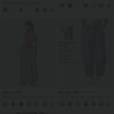
cordon de serrage, poches latérales et
Pantalon tailleur Halara Flex™
aspect lin
DayStretch coupe droite taille haute
+23
avec poches
$44.95 USD
$56.95 USD
$61.95 USD
Robe longue fluide fendue avec poches
Jean Barrel 7/8 taille basse Halara Flex™
latérales, dos nu et effet torsadé
avec poches zippées
+8