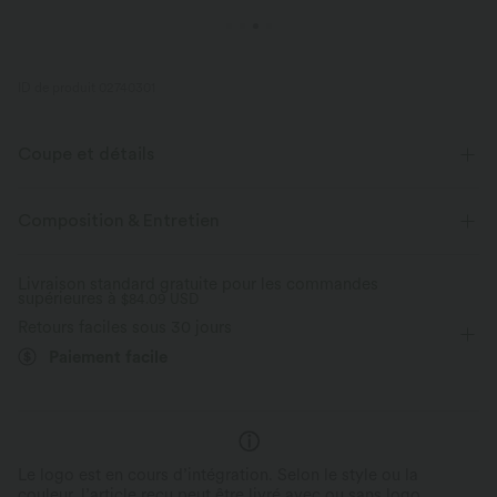
ID de produit 02740301
Coupe et détails
Pour : les activités décontractées
Taille plate
Composition & Entretien
Poches arrière
Poches latérales
Plissé irrégulier
Livraison standard gratuite pour les commandes
supérieures à
Enfilable
$84.09 USD
Longueur cheville sans pli
Taille haute
Retours faciles sous 30 jours
Sarouel
Élasticité moyenne
Élasticité bidirectionnelle
Paiement facile
Le logo est en cours d’intégration. Selon le style ou la
couleur, l’article reçu peut être livré avec ou sans logo.