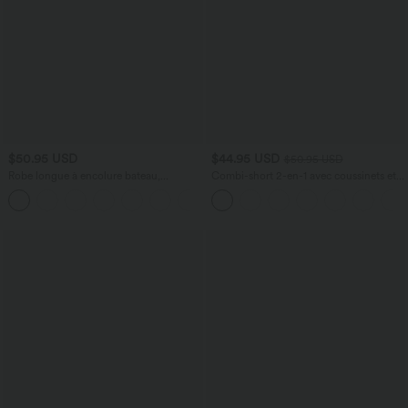
$50.95 USD
$44.95 USD
$50.95 USD
Robe longue à encolure bateau,
Combi-short 2-en-1 avec coussinets et
bretelles asymétriques, côtés froncés et
poches - Édition Easy Peasy
+4
poches