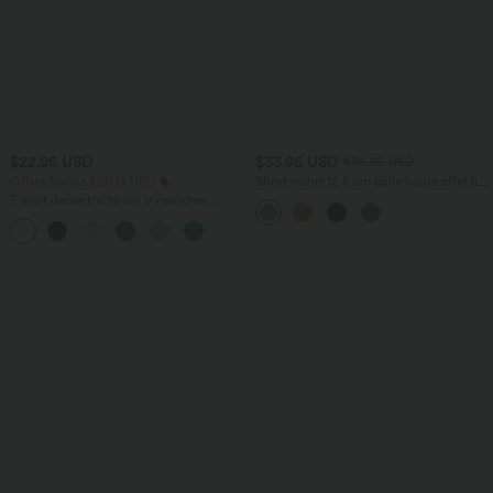
$22.95 USD
$33.95 USD
$36.95 USD
Offres bonus $20.13 USD
Short resort 12,5 cm taille haute effet lin
avec ourlet roulotté et poches
T-shirt décontracté col V manches
courtes coupe courte