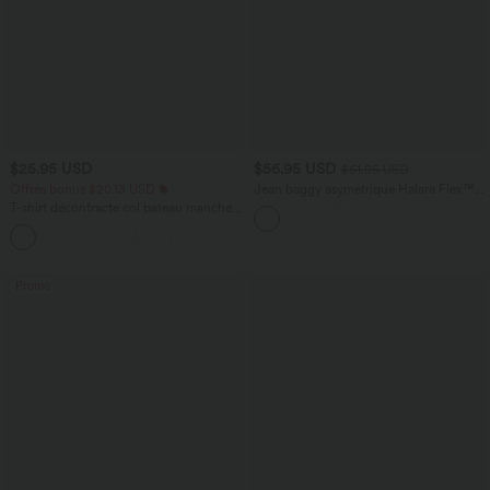
$25.95 USD
$56.95 USD
$61.95 USD
Offres bonus $20.13 USD
Jean baggy asymétrique Halara Flex™
taille haute effet délavé avec poches
T-shirt décontracté col bateau manches
courtes coton
Promo