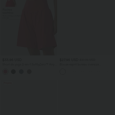
$33.95 USD
$27.95 USD
$31.95 USD
Short de yoga 2-en-1 SoftlyZero™ Airy
Blouse esprit bureau oversize
taille très haute effet frais InstantCool
défroissage facile, col V et manches
+10
22,8 cm avec poches
courtes
Promo