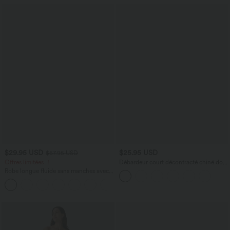
$29.95 USD
$25.95 USD
$67.95 USD
Offres limitées ！
Débardeur court décontracté chiné dos
nu ajusté torsadé avec boucle réglable
Robe longue fluide sans manches avec
brassière intégrée (Bonnets E-G) et
poches