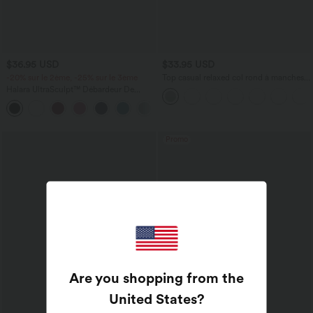
$36.95 USD
$33.95 USD
-20% sur le 2ème, -25% sur le 3ème
Top casual relaxed col rond à manches
chauve-souris
Halara UltraSculpt™ Débardeur De
Course à Col en U Dos Nu Ourlet
+11
Incurvé Croisé
Promo
Are you shopping from the
United States
?