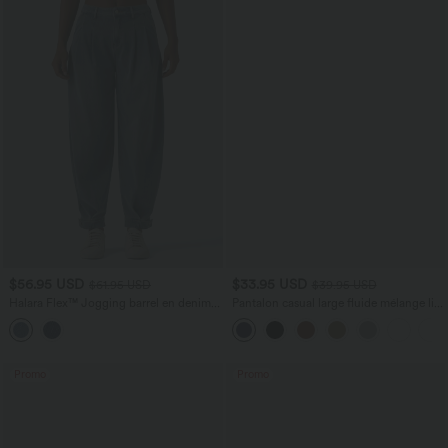
$56.95 USD
$33.95 USD
$61.95 USD
$39.95 USD
Halara Flex™ Jogging barrel en denim
Pantalon casual large fluide mélange lin
taille mi-haute avec poches
taille haute avec cordon de serrage et
poches
Promo
Promo