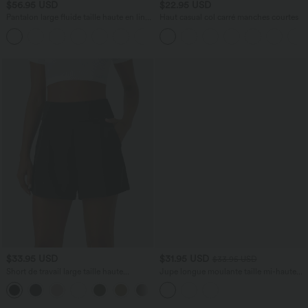
$56.95 USD
$22.95 USD
Pantalon large fluide taille haute en lin
Haut casual col carré manches courtes
mélangé avec poches et liens latéraux
$33.95 USD
$31.95 USD
$33.95 USD
Short de travail large taille haute
Jupe longue moulante taille mi-haute
DayStretch avec poches
avec nœud devant et fronces imprimé
+11
floral/à rayures