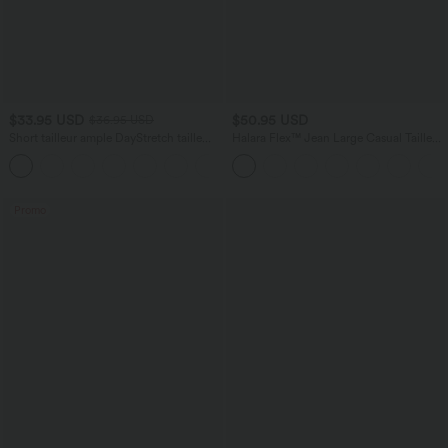
$33.95 USD
$50.95 USD
$36.95 USD
Short tailleur ample DayStretch taille
Halara Flex™ Jean Large Casual Taille
haute 17,5 cm avec poches
Haute Poches Multiples Tricot
+4
Extensible Délavé
Promo