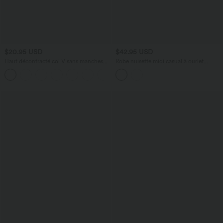
$20.95 USD
$42.95 USD
Haut décontracté col V sans manches
Robe nuisette midi casual à ourlet
avec boutons décoratifs
courbé fendu et cordon de serrage
+1