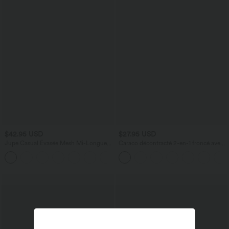
$42.95 USD
$27.95 USD
Jupe Casual Évasée Mesh Mi-Longue
Caraco décontracté 2-en-1 froncé avec
Fuide 2 en 1 Contrastée Taille Haute
brassière intégrée bretelles réglables
+15
Cordon Poche Latérale