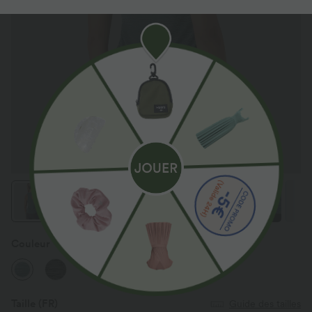
Couleur
Green Texture
Taille
(FR)
Guide des tailles