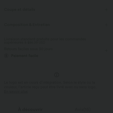
Coupe et détails
Près du corps
Dos nageur
Col en U
Fente
Composition & Entretien
Enfilable
Randonnée
Sans manches
Livraison standard gratuite pour les commandes
supérieures à
Élasticité quatre directions
$84.09 USD
Retours faciles sous 30 jours
Paiement facile
Le logo est en cours d’intégration. Selon le style ou la
couleur, l’article reçu peut être livré avec ou sans logo.
En savoir plus
À découvrir
Avis(15)