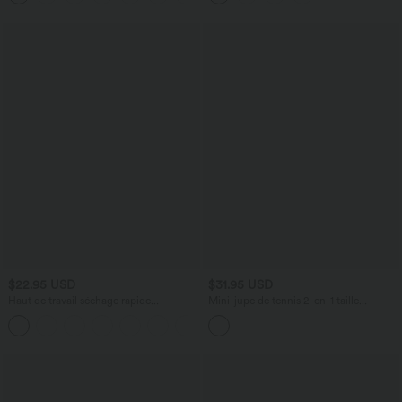
$22.95 USD
$31.95 USD
Haut de travail séchage rapide
Mini-jupe de tennis 2-en-1 taille
Breezeful™ col rond manches courtes
moyenne avec cordon de serrage, filet
avec dos ajouré
contrasté et poches latérales