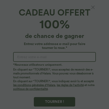
CADEAU OFFERT
Débardeur de randonnée dos nageur avec
100%
ourlet fendu
5
(
15
)
de chance de gagner
$22.95 USD
Entrez votre addresse e-mail pour faire
tourner la roue.*
*Nouveaux utilisateurs uniquement.
En cliquant sur "TOURNER !", vous acceptez de recevoir des e-
mails promotionnels d'Halara. Vous pouvez vous désabonner à
tout moment.
En cliquant sur "TOURNER !", vous indiquez avoir lu et accepté
les conditions générales d'Halara
,
les règles de l'activité
et notre
politique de confidentialité
.
TOURNER !