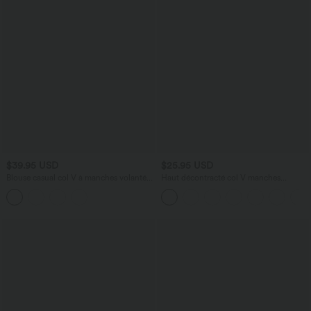
$39.95 USD
$25.95 USD
Blouse casual col V à manches volantées
Haut décontracté col V manches
et ourlet arrondi
courtes froncé coupe décontractée