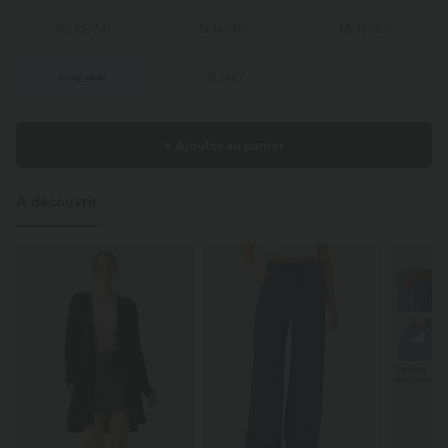
XS
(
32/34
)
S
(
34/36
)
M
(
38/40
)
L
(
42/44
)
XL
(
46
)
+ Ajouter au panier
À découvrir