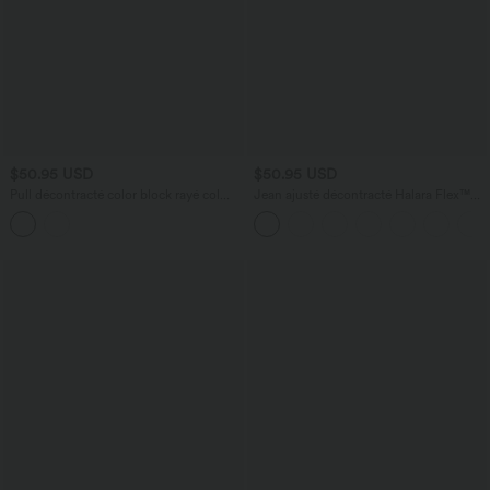
$50.95 USD
$50.95 USD
Pull décontracté color block rayé col
Jean ajusté décontracté Halara Flex™
revers demi-fermeture éclair
taille haute avec poches