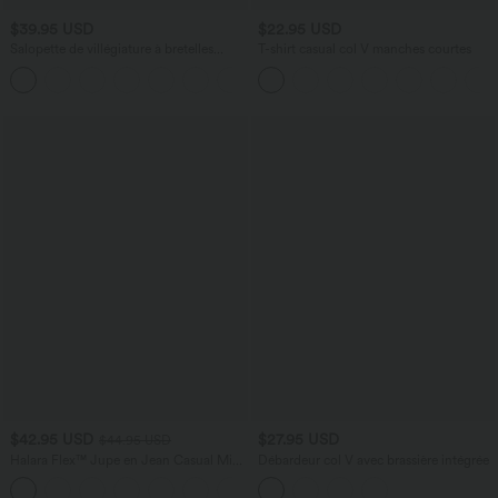
$39.95 USD
$22.95 USD
Salopette de villégiature à bretelles
T-shirt casual col V manches courtes
réglables, boutons, poches multiples,
rayures et tissu gaufré
$42.95 USD
$27.95 USD
$44.95 USD
Halara Flex™ Jupe en Jean Casual Mi-
Débardeur col V avec brassière intégrée
Longue Délavé Extensible Plusieurs
+1
Poches Taille Haute