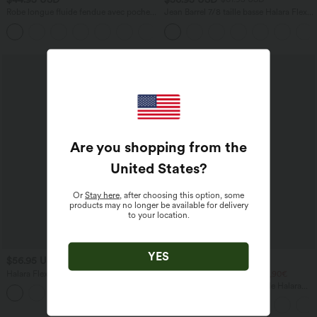
Robe longue fluide fendue avec poches
Jean Barrel 7/8 taille basse Halara Flex™
latérales, dos nu et effet torsadé
avec poches zippées
+8
Are you shopping from the
United States
?
Or
Stay here
, after choosing this option, some
products may no longer be available for delivery
to your location.
YES
$56.95 USD
$44.95 USD
$61.95 USD
Halara Flex™ Jogging barrel en denim
2 POUR 69,90€, 3 POUR 99,90€
taille mi-haute avec poches
Pantalon Tailleur Large Fluide Halara
Flex™ Gaufré Taille Haute Poches
Latérales