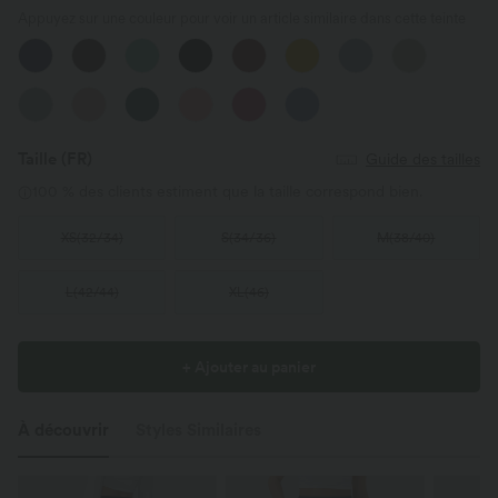
Appuyez sur une couleur pour voir un article similaire dans cette teinte
Taille
(FR)
Guide des tailles
100 % des clients estiment que la taille correspond bien.
XS
(
32/34
)
S
(
34/36
)
M
(
38/40
)
L
(
42/44
)
XL
(
46
)
+ Ajouter au panier
À découvrir
Styles Similaires