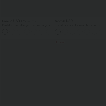
$33.95 USD
$22.95 USD
$39.95 USD
Pantalon casual large fluide mélange lin
T-shirt casual col V manches courtes
taille haute avec cordon de serrage et
+5
poches
Promo