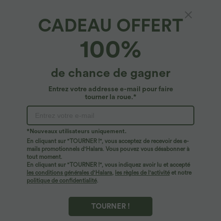
CADEAU OFFERT
Jogging décontracté en coton imprimé
100%
léopard taille moyenne avec poches
4.8
(
11
)
de chance de gagner
$29.95 USD
$56.95 USD
Offres limitées ！
Entrez votre addresse e-mail pour faire
tourner la roue.*
*Nouveaux utilisateurs uniquement.
En cliquant sur "TOURNER !", vous acceptez de recevoir des e-
mails promotionnels d'Halara. Vous pouvez vous désabonner à
tout moment.
En cliquant sur "TOURNER !", vous indiquez avoir lu et accepté
les conditions générales d'Halara
,
les règles de l'activité
et notre
politique de confidentialité
.
TOURNER !