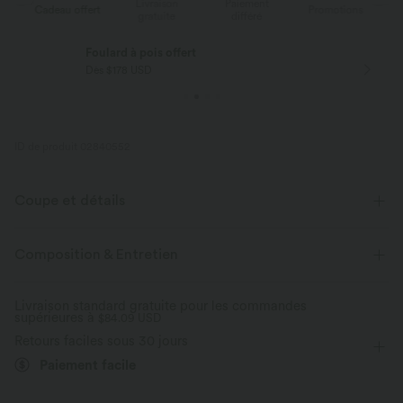
Livraison
Paiement
ert
Promotions
Cadeau offert
gratuite
différé
Livraison offerte
Dès $84 USD d'achat
ID de produit 02840552
Coupe et détails
Taille plate
Poches latérales
Plissé irrégulier
Composition & Entretien
Fermeture éclair
Braguette boutonnée
Braguette zippée
Livraison standard gratuite pour les commandes
supérieures à
Décontracté
$84.09 USD
Imprimé léopard
Taille moyenne
Retours faciles sous 30 jours
Fuselé
Coupe ample
Paiement facile