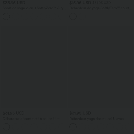
$33.95 USD
$15.95 USD
$31.95 USD
Short de yoga 2-en-1 SoftlyZero™ Airy
Débardeur de yoga SoftlyZero™ court
taille très haute effet frais InstantCool
col V dos nageur ourlet croisé avec
+10
22,8 cm avec poches
brassière intégrée effet frais InstantCool,
protection solaire UPF50+
$31.95 USD
$31.95 USD
Débardeur décontracté à col en U et
Débardeur yoga dos nu col U avec
brassière intégrée
bretelles croisées, ourlet arrondi et effet
frais InstantCool, protection solaire
UPF50+