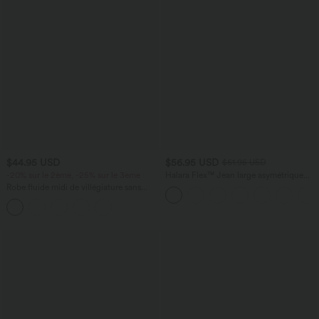
$44.95 USD
$56.95 USD
$61.95 USD
-20% sur le 2ème, -25% sur le 3ème
Halara Flex™ Jean large asymétrique
taille basse avec bouton, fermeture
Robe fluide midi de villégiature sans
éclair et poches multiples, délavé et
manches, encolure carrée, dos nu croisé,
extensible en maille
fronces et soutien-gorge intégré