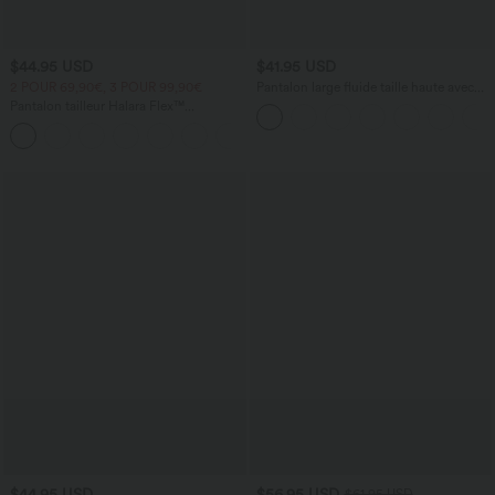
$44.95 USD
$41.95 USD
2 POUR 69,90€, 3 POUR 99,90€
Pantalon large fluide taille haute avec
cordon de serrage, poches latérales et
Pantalon tailleur Halara Flex™
aspect lin
DayStretch coupe droite taille haute
+23
avec poches
$44.95 USD
$56.95 USD
$61.95 USD