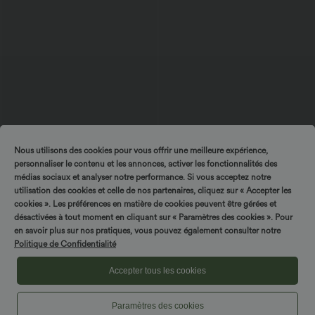
Nous utilisons des cookies pour vous offrir une meilleure expérience,
$42.95 USD
$27.95 USD
$31.95 USD
personnaliser le contenu et les annonces, activer les fonctionnalités des
Robe midi sans manches à encolure
Blouse esprit bureau oversize
médias sociaux et analyser notre performance. Si vous acceptez notre
arrondie avec coussinets amovibles et
défroissage facile, col V et manches
ourlet à volants
courtes
utilisation des cookies et celle de nos partenaires, cliquez sur « Accepter les
cookies ». Les préférences en matière de cookies peuvent être gérées et
désactivées à tout moment en cliquant sur « Paramètres des cookies ». Pour
en savoir plus sur nos pratiques, vous pouvez également consulter notre
Politique de Confidentialité
Accepter tous les cookies
Paramètres des cookies