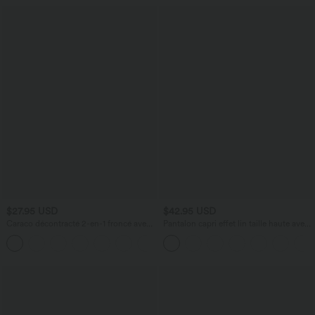
$27.95 USD
$42.95 USD
Caraco décontracté 2-en-1 froncé avec
Pantalon capri effet lin taille haute avec
brassière intégrée bretelles réglables
poches zippées