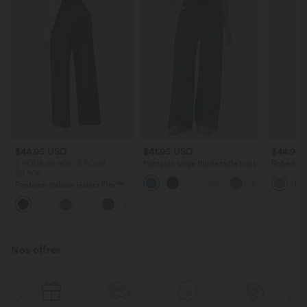
$44.95 USD
$41.95 USD
$44.95
2 POUR 69,90€, 3 POUR
Pantalon large fluide taille haute
Robe long
99,90€
avec cordon de serrage, poches
poches lat
latérales et aspect lin
torsadé
Pantalon tailleur Halara Flex™
DayStretch coupe droite taille
+23
haute avec poches
Nos offres