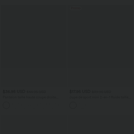
Promo
$36.95 USD
$17.95 USD
$44.95 USD
$39.95 USD
Pantalon taille haute coupe droite
Jupe de sport mini 2-en-1 fluide taille
DayStretch avec poches
mi-haute en mesh léopard avec poche
+22