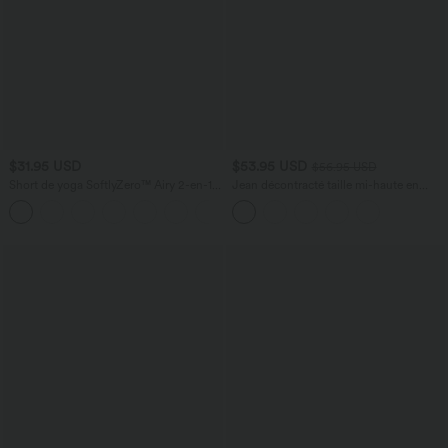
$31.95 USD
$53.95 USD
$56.95 USD
Short de yoga SoftlyZero™ Airy 2-en-1
Jean décontracté taille mi-haute en
taille très haute avec poches et effet frais
lyocell drapé avec cordon de serrage et
+23
InstantCool 17,5 cm
poches