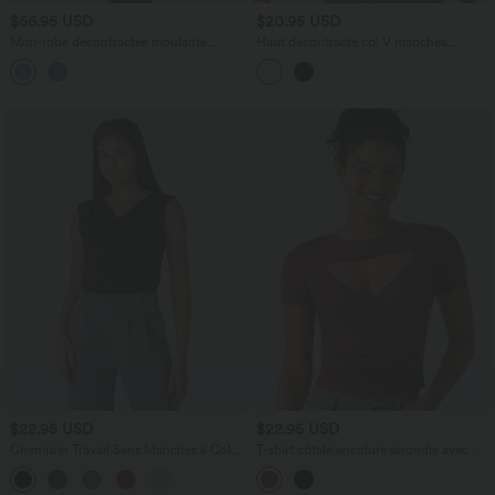
$56.95 USD
$20.95 USD
Mini-robe décontractée moulante
Haut décontracté col V manches
Halara Flex™ en denim stretch lavé avec
chauve-souris courtes avec dentelle
dos nu, col licou, fermeture éclair et
contrastée effet frais InstantCool
ceinture
séchage rapide, protection solaire
UPF50+
$22.95 USD
$22.95 USD
Chemisier Travail Sans Manches à Col
T-shirt côtelé encolure arrondie avec
en Cowl
découpe et manches courtes