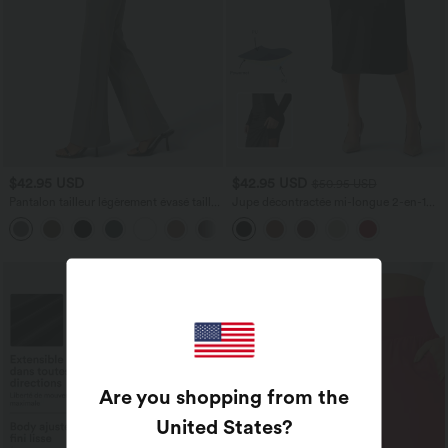
$42.95 USD
$42.95 USD
$50.95 USD
Pantalon tailleur légèrement évasé taille
Jupe décontractée mi-longue 2-en-1
haute avec poches arrière Halara Flex™
polaire tissu enduit gainante taille haute
+13
avec fronces et ourlet arrondi
Are you shopping from the
United States
?