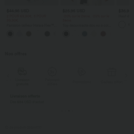
$44.95 USD
$25.95 USD
$36.95
2 POUR 69,90€, 3 POUR
-20% sur le 2ème, -25% sur le
Haut de s
99,90€
3ème
dénudées
oversize e
Pantalon tailleur Halara Flex™
Top décontracté dos nu à col
séchage r
DayStretch coupe droite taille
licou avec lien dans le dos
+23
haute avec poches
Nos offres
Livraison
Paiement
ert
Promotions
Cadeau offert
gratuite
différé
Livraison offerte
Dès $84 USD d'achat
ID de produit 02844171