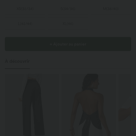
XS
(
32/34
)
S
(
34/36
)
M
(
38/40
)
L
(
42/44
)
XL
(
46
)
+ Ajouter au panier
À découvrir