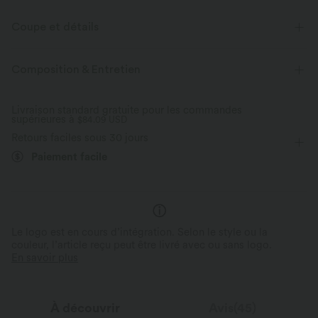
Coupe et détails
Taille plate
Décontracté
Maxi
Taille haute
Composition & Entretien
Élasticité bidirectionnelle
Trapèze
Livraison standard gratuite pour les commandes
supérieures à
$84.09 USD
Retours faciles sous 30 jours
Paiement facile
Le logo est en cours d’intégration. Selon le style ou la
couleur, l’article reçu peut être livré avec ou sans logo.
En savoir plus
À découvrir
Avis(45)