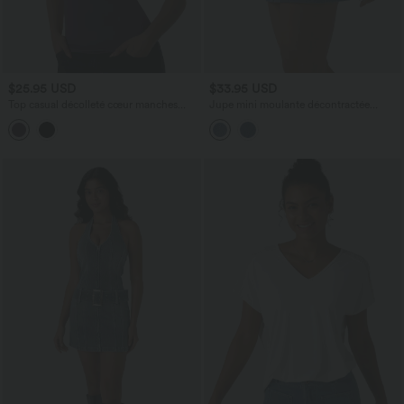
$25.95 USD
$33.95 USD
Top casual décolleté cœur manches
Jupe mini moulante décontractée
courtes croisé avec fronces
Halara Flex™ en denim taille haute
boutons décoratifs avec poches