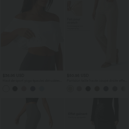
$36.95 USD
$50.95 USD
Haut de sport yoga épaules dénudées
Pantalon taille haute coupe droite effet
manches courtes oversize effet frais
lin avec poches
InstantCool séchage rapide