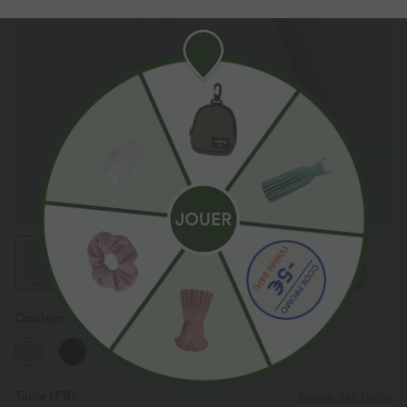
Couleur
Brazilian Sand
Taille
(FR)
Guide des tailles