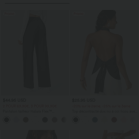
Promo
Promo
$44.95 USD
$25.95 USD
2 POUR 69,90€, 3 POUR 99,90€
-20% sur le 2ème, -25% sur le 3ème
Pantalon tailleur Halara Flex™
Top décontracté dos nu à col licou avec
DayStretch coupe droite taille haute
lien dans le dos
+23
avec poches