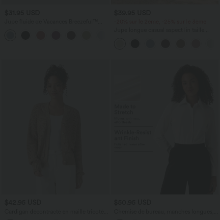
$31.95 USD
$39.95 USD
Jupe fluide de Vacances Breezeful™
-20% sur le 2ème, -25% sur le 3ème
Séchage Rapide Taille Haute Dos Noué
Jupe longue casual aspect lin taille
Torsadé
haute avec cordon de serrage
$42.95 USD
$50.95 USD
Cardigan décontracté en maille tricotée
Chemise de bureau, manches longues,
col V manches longues
séchage rapide et défroissage facile