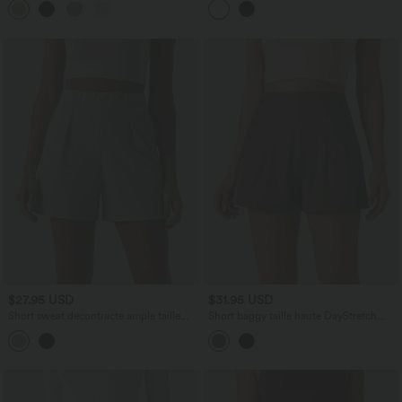
$27.95 USD
$31.95 USD
Short sweat décontracté ample taille
Short baggy taille haute DayStretch
haute plissé avec poches
avec boutons décoratifs et poches, 7,5
cm