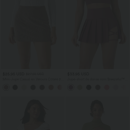
$25.95 USD
$33.95 USD
$27.95 USD
Mini-Jupe Casual en Velours Côtelé 2
Jupe-short de danse mini Breezeful™ à
en 1 Fermeture Éclair Invisible Taille
taille haute, plissée, 2-en-1, avec poches
+7
Haute
latérales et arrière, ourlet asymétrique et
séchage rapide