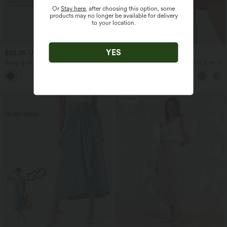
Or
Stay here
, after choosing this option, some
products may no longer be available for delivery
to your location.
YES
$22.95 USD
$31.95 USD
Body ajusté à col rond, manches courtes
Short de yoga SoftlyZero™ Airy 2-en-1
et boutons pression
taille très haute avec poches et effet frais
InstantCool 17,5 cm
Promo