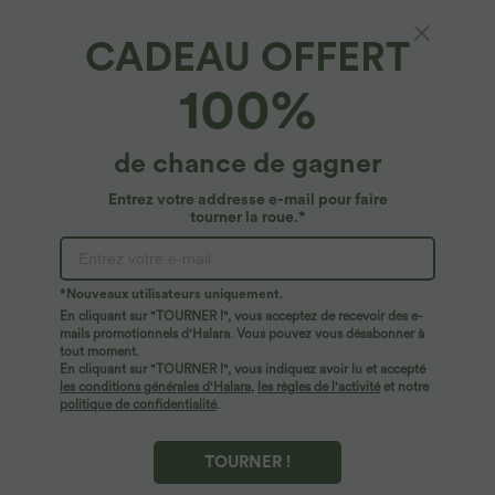
CADEAU OFFERT
Jupe longue évasée à taille haute avec
100%
fermeture éclair invisible, aspect lin
4.7
(
45
)
de chance de gagner
$50.95 USD
Entrez votre addresse e-mail pour faire
tourner la roue.*
*Nouveaux utilisateurs uniquement.
En cliquant sur "TOURNER !", vous acceptez de recevoir des e-
mails promotionnels d'Halara. Vous pouvez vous désabonner à
tout moment.
En cliquant sur "TOURNER !", vous indiquez avoir lu et accepté
les conditions générales d'Halara
,
les règles de l'activité
et notre
politique de confidentialité
.
TOURNER !