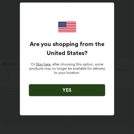
Are you shopping from the
United States
?
$56.95 USD
$33.95 USD
$61.95 USD
$39.95 USD
Or
Stay here
, after choosing this option, some
products may no longer be available for delivery
Halara Flex™ Jogging barrel en denim
Pantalon casual large fluide mélange lin
to your location.
taille mi-haute avec poches
taille haute avec cordon de serrage et
poches
YES
Promo
Promo