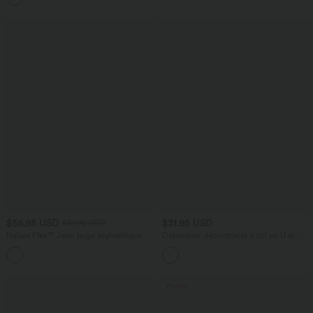
$56.95 USD
$31.95 USD
$61.95 USD
Halara Flex™ Jean large asymétrique
Débardeur décontracté à col en U et
taille basse avec bouton, fermeture
brassière intégrée
+5
éclair et poches multiples, délavé et
extensible en maille
Promo