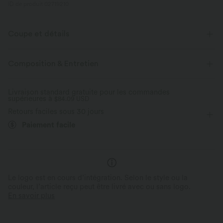
ID de produit 02719210
Coupe et détails
Taille plate
Poches latérales
Enfilable
Composition & Entretien
Décontracté
10 cm
Taille haute
Baggy
Livraison standard gratuite pour les commandes
supérieures à
Élasticité bidirectionnelle
$84.09 USD
Retours faciles sous 30 jours
Paiement facile
Le logo est en cours d’intégration. Selon le style ou la
couleur, l’article reçu peut être livré avec ou sans logo.
En savoir plus