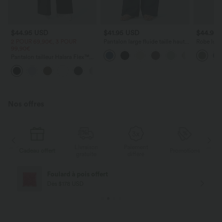
$44.95 USD
$41.95 USD
$44.95
2 POUR 69,90€, 3 POUR
Pantalon large fluide taille haute
Robe long
99,90€
avec cordon de serrage, poches
poches lat
latérales et aspect lin
torsadé
Pantalon tailleur Halara Flex™
DayStretch coupe droite taille
+23
haute avec poches
Nos offres
Livraison
Paiement
s
Cadeau offert
Promotions
Ca
gratuite
différé
Foulard à pois offert
Dès $178 USD