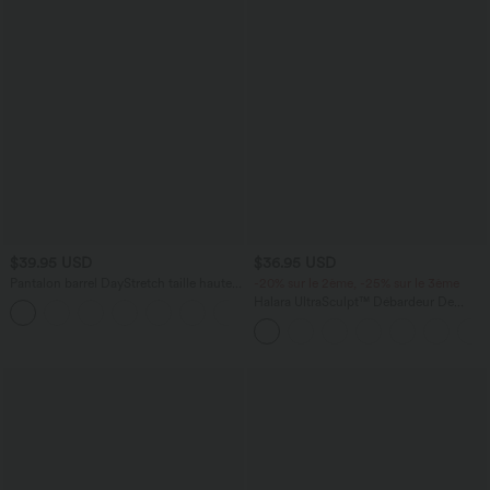
$39.95 USD
$36.95 USD
Pantalon barrel DayStretch taille haute
-20% sur le 2ème, -25% sur le 3ème
avec poches
Halara UltraSculpt™ Débardeur De
+5
Course à Col en U Dos Nu Ourlet
Incurvé Croisé