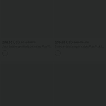
$56.95 USD
$39.95 USD
$61.95 USD
$42.95 USD
Jean baggy asymétrique Halara Flex™
Short en jean ample Halara Flex™ taille
taille haute effet délavé avec poches
haute croisé gainant décontracté avec
poches