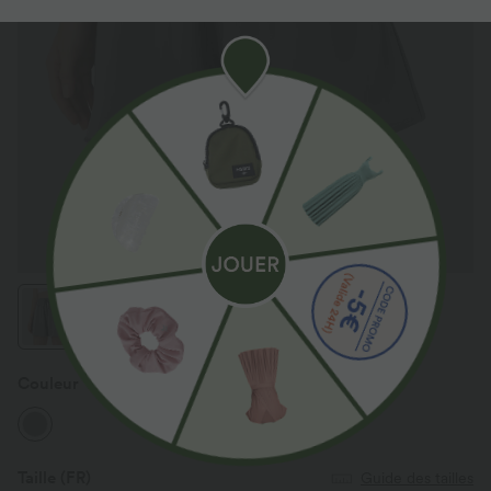
Couleur
Alloy
Taille
(FR)
Guide des tailles