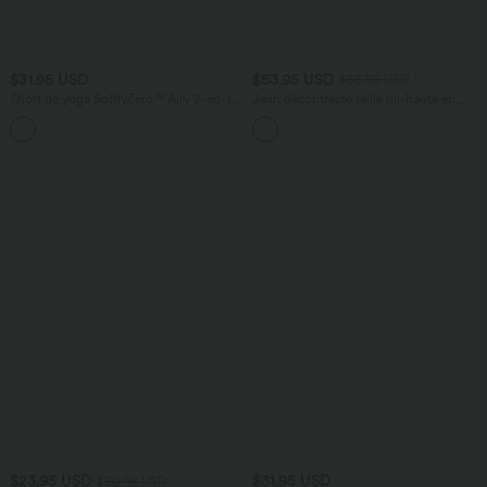
$31.95 USD
$53.95 USD
$56.95 USD
Short de yoga SoftlyZero™ Airy 2-en-1
Jean décontracté taille mi-haute en
taille très haute avec poches et effet frais
lyocell drapé avec cordon de serrage et
+23
InstantCool 17,5 cm
poches
$23.95 USD
$31.95 USD
$50.95 USD