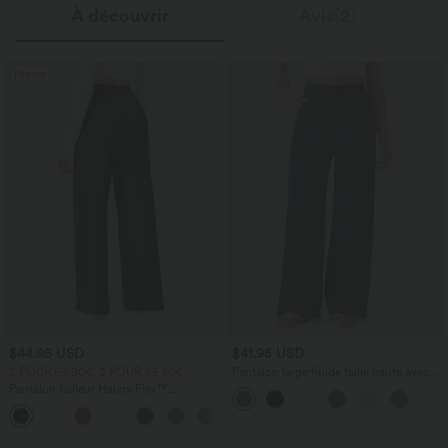
À découvrir
Avis(2)
Promo
$44.95 USD
$41.95 USD
2 POUR 69,90€, 3 POUR 99,90€
Pantalon large fluide taille haute avec
cordon de serrage, poches latérales et
Pantalon tailleur Halara Flex™
aspect lin
DayStretch coupe droite taille haute
+23
avec poches