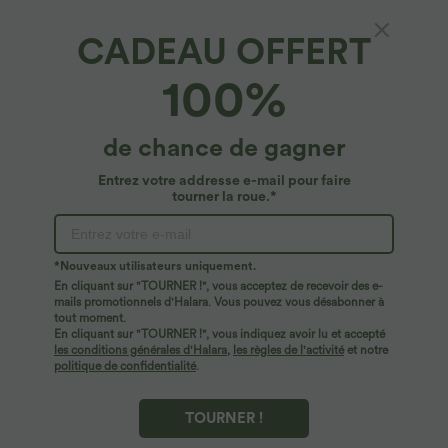
CADEAU OFFERT
Short décontracté ample en satin à taille
100%
haute avec cordon de serrage et poches
latérales
4.5
(
2
)
de chance de gagner
$27.95 USD
Entrez votre addresse e-mail pour faire
tourner la roue.*
*Nouveaux utilisateurs uniquement.
En cliquant sur "TOURNER !", vous acceptez de recevoir des e-
mails promotionnels d'Halara. Vous pouvez vous désabonner à
tout moment.
En cliquant sur "TOURNER !", vous indiquez avoir lu et accepté
les conditions générales d'Halara
,
les règles de l'activité
et notre
politique de confidentialité
.
TOURNER !