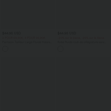
$44.95 USD
$44.95 USD
2 POUR 69,90€, 3 POUR 99,90€
-20% sur le 2ème, -25% sur le 3ème
Pantalon Tailleur Large Fluide Halara
Robe fluide midi de villégiature sans
Flex™ Gaufré Taille Haute Poches
manches, encolure carrée, dos nu croisé,
+21
Latérales
fronces et soutien-gorge intégré