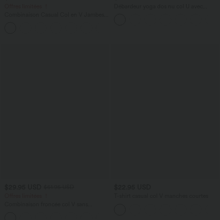
Offres limitées ！
Débardeur yoga dos nu col U avec
bretelles croisées, ourlet arrondi et effet
Combinaison Casual Col en V Jambes
frais InstantCool, protection solaire
Large Plissée Manches Courtes Poche
UPF50+
+5
Latérale Gaufrée Fluide
$29.95 USD
$22.95 USD
$61.95 USD
Offres limitées ！
T-shirt casual col V manches courtes
Combinaison froncée col V sans
manches avec poches - Easy Peasy
+7