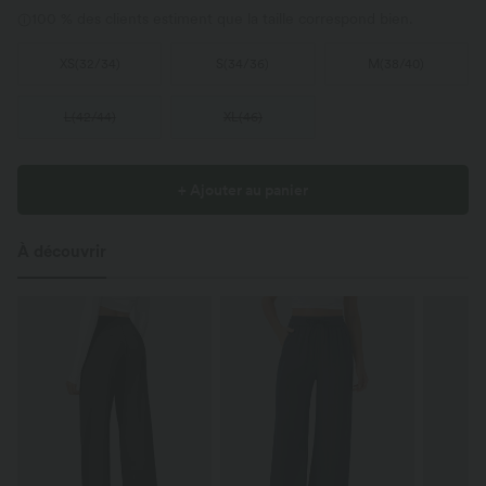
100 % des clients estiment que la taille correspond bien.
XS
(
32/34
)
S
(
34/36
)
M
(
38/40
)
L
(
42/44
)
XL
(
46
)
+ Ajouter au panier
À découvrir