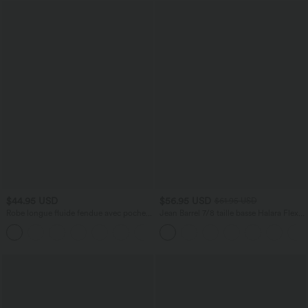
$44.95 USD
$56.95 USD
$61.95 USD
Robe longue fluide fendue avec poches
Jean Barrel 7/8 taille basse Halara Flex™
latérales, dos nu et effet torsadé
avec poches zippées
+8