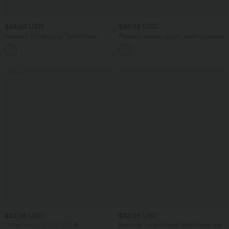
$44.95 USD
$56.95 USD
Pantalon Fluide Large Taille Haute
Pantalon tailleur ample, taille moyenne,
Poches Latérales Palazzo Solide Casual
coupe barrel, à poches
+5
Linen-Feel
Promo
$22.95 USD
$33.95 USD
Offres bonus $20.13 USD
Bermuda Large Fluide Taille Haute avec