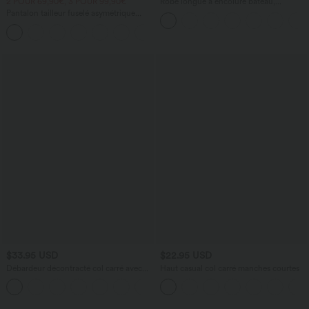
2 POUR 69,90€, 3 POUR 99,90€
Robe longue à encolure bateau,
bretelles asymétriques, côtés froncés et
Pantalon tailleur fuselé asymétrique
poches
taille moyenne Halara Flex™ DayStretch
+2
avec poches
$33.95 USD
$22.95 USD
Débardeur décontracté col carré avec
Haut casual col carré manches courtes
soutien-gorge intégré bonnets B-E