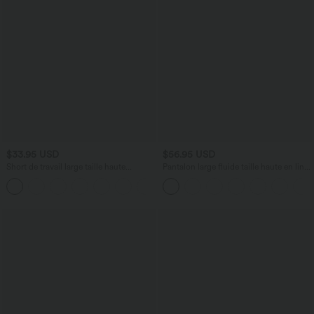
$33.95 USD
$56.95 USD
Short de travail large taille haute
Pantalon large fluide taille haute en lin
DayStretch avec poches
mélangé avec poches et liens latéraux
+11