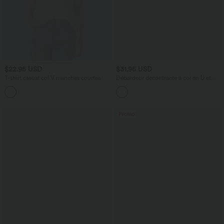
$22.95 USD
$31.95 USD
T-shirt casual col V manches courtes
Débardeur décontracté à col en U et
brassière intégrée
+9
Promo