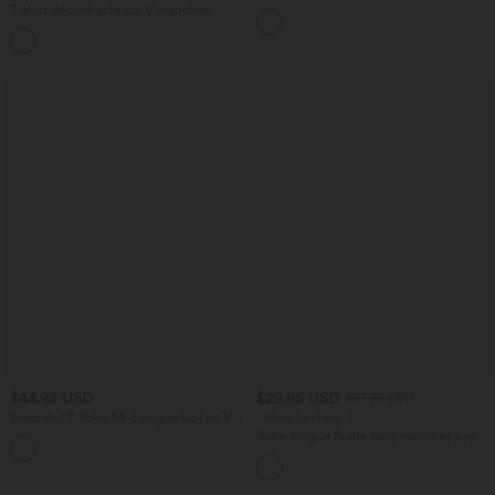
Plis et Poches Latérales en Lin
T-shirt décontracté col V manches
Synthétique
courtes coupe courte
$44.95 USD
$29.95 USD
$67.95 USD
Breezeful™ Robe Mi-Longue Col en V
Offres limitées ！
Manches Courtes Poche Latérale Nouée
Robe longue fluide sans manches avec
+8
au Dos Séchage Rapide
brassière intégrée (Bonnets E-G) et
poches