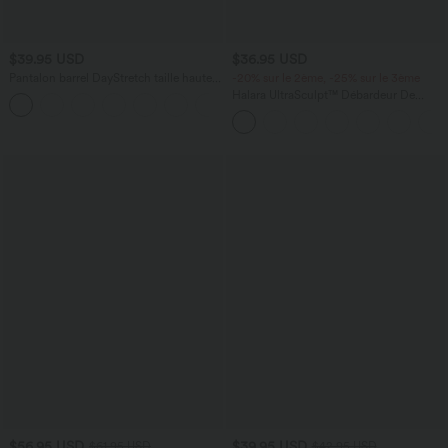
$39.95 USD
$36.95 USD
Pantalon barrel DayStretch taille haute
-20% sur le 2ème, -25% sur le 3ème
avec poches
Halara UltraSculpt™ Débardeur De
+5
Course à Col en U Dos Nu Ourlet
Incurvé Croisé
$56.95 USD
$39.95 USD
$61.95 USD
$42.95 USD