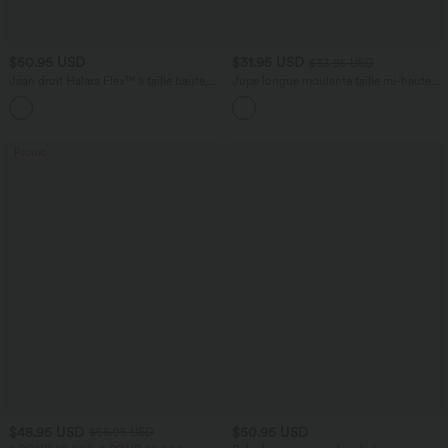
$50.95 USD
$31.95 USD
$33.95 USD
Jean droit Halara Flex™ à taille haute,
Jupe longue moulante taille mi-haute
poches multiples, effet délavé et tissu
avec nœud devant et fronces imprimé
+3
extensible
floral/à rayures
Promo
$48.95 USD
$50.95 USD
$56.95 USD