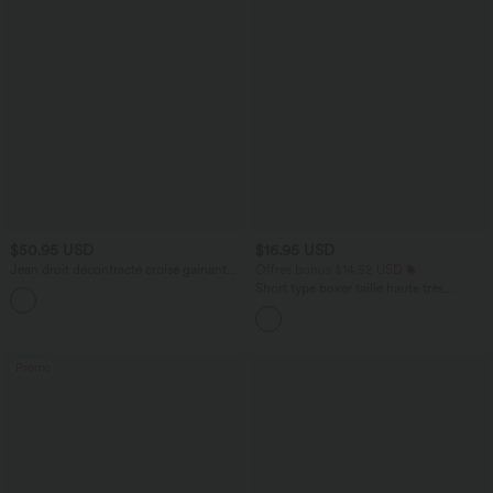
$50.95 USD
$16.95 USD
Jean droit décontracté croisé gainant
Offres bonus $14.52 USD
taille haute avec poches Halara Flex™
Short type boxer taille haute très
+1
extensible et doux pour la détente
Promo