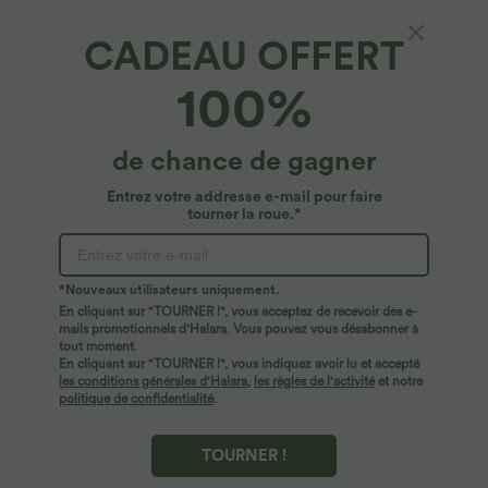
$44.95 USD
$56.95 USD
$61.95 USD
CADEAU OFFERT
Robe longue fluide fendue avec poches
Jean Barrel 7/8 taille basse Halara Flex™
latérales, dos nu et effet torsadé
avec poches zippées
100%
+8
de chance de gagner
Entrez votre addresse e-mail pour faire
tourner la roue.*
*Nouveaux utilisateurs uniquement.
En cliquant sur "TOURNER !", vous acceptez de recevoir des e-
mails promotionnels d'Halara. Vous pouvez vous désabonner à
tout moment.
En cliquant sur "TOURNER !", vous indiquez avoir lu et accepté
les conditions générales d'Halara
,
les règles de l'activité
et notre
politique de confidentialité
.
$56.95 USD
$33.95 USD
$61.95 USD
$39.95 USD
TOURNER !
Halara Flex™ Jogging barrel en denim
Pantalon casual large fluide mélange lin
taille mi-haute avec poches
taille haute avec cordon de serrage et
poches