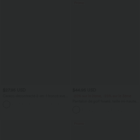
Promo
$27.95 USD
$44.95 USD
Caraco décontracté 2-en-1 froncé avec
-20% sur le 2ème, -25% sur le 3ème
brassière intégrée bretelles réglables
Pantalon de golf fuselé, taille mi-haute,
cordon, ourlet courbé, séchage rapide,
avec poches—UPF40+
Promo