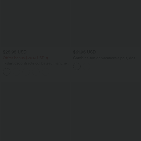
$25.95 USD
$61.95 USD
Offres bonus $20.13 USD
Combinaison de vacances à pois, dos
nu halter, coussinets amovibles, poches
T-shirt décontracté col bateau manches
et accès facile Easy Peasy
courtes coton