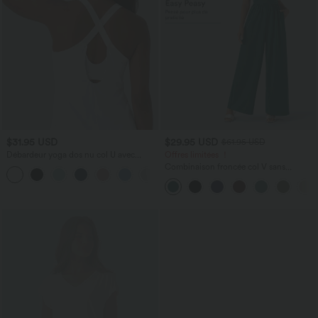
$31.95 USD
$29.95 USD
$61.95 USD
Débardeur yoga dos nu col U avec
Offres limitées ！
bretelles croisées, ourlet arrondi et effet
Combinaison froncée col V sans
frais InstantCool, protection solaire
manches avec poches - Easy Peasy
UPF50+