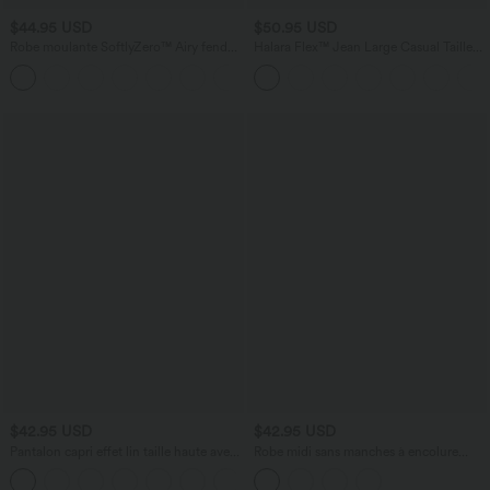
$44.95 USD
$50.95 USD
Robe moulante SoftlyZero™ Airy fendue
Halara Flex™ Jean Large Casual Taille
à effet frais InstantCool, brassière
Haute Poches Multiples Tricot
+1
intégrée, dos nu croisé à lacets,
Extensible Délavé
légèrement plissée pour invitée de
mariage et demoiselle d'honneur
$42.95 USD
$42.95 USD
Pantalon capri effet lin taille haute avec
Robe midi sans manches à encolure
poches zippées
arrondie avec coussinets amovibles et
+7
ourlet à volants