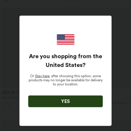
Are you shopping from the
United States
?
Or
Stay here
, after choosing this option, some
products may no longer be available for delivery
to your location.
$33.95 USD
$17.95 USD
$36.95 USD
$31.95 USD
Short tailleur ample DayStretch taille
Offres limitées ！
YES
haute 17,5 cm avec poches
Short décontracté effet lin taille haute
+4
avec cordon de serrage et poches
latérales