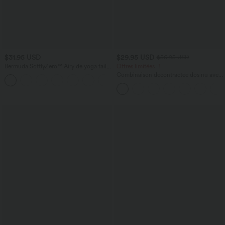
$31.95 USD
$29.95 USD
$56.95 USD
Bermuda SoftlyZero™ Airy de yoga taille
Offres limitées ！
haute avec poches multiples et effet
Combinaison décontractée dos nu avec
+16
frais InstantCool
poches latérales