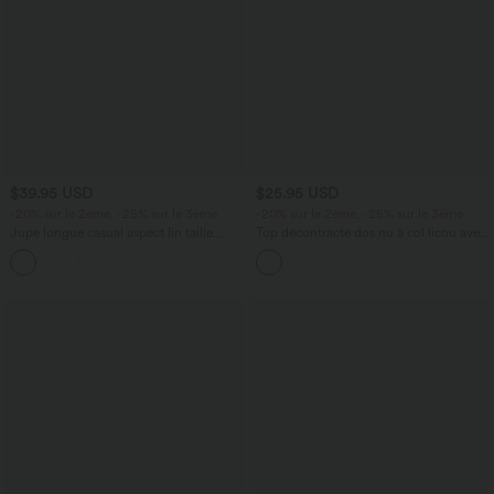
$39.95 USD
$25.95 USD
-20% sur le 2ème, -25% sur le 3ème
-20% sur le 2ème, -25% sur le 3ème
Jupe longue casual aspect lin taille
Top décontracté dos nu à col licou avec
haute avec cordon de serrage
lien dans le dos