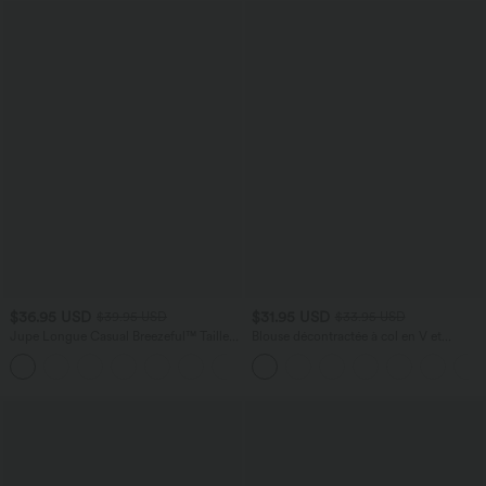
$36.95 USD
$31.95 USD
$39.95 USD
$33.95 USD
Jupe Longue Casual Breezeful™ Taille
Blouse décontractée à col en V et
Haute à Volants 2en1 Fluide Sèchement
manches courtes bouffantes
+8
Rapide Quotidien Maxi