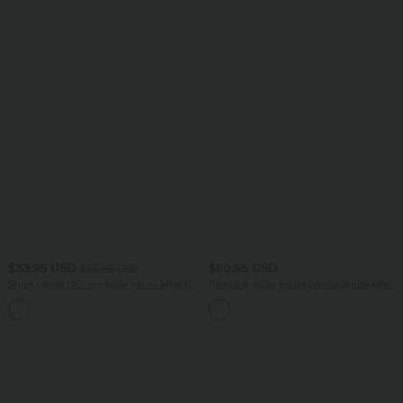
$33.95 USD
$50.95 USD
$36.95 USD
Short resort 12,5 cm taille haute effet lin
Pantalon taille haute coupe droite effet
avec ourlet roulotté et poches
lin avec poches