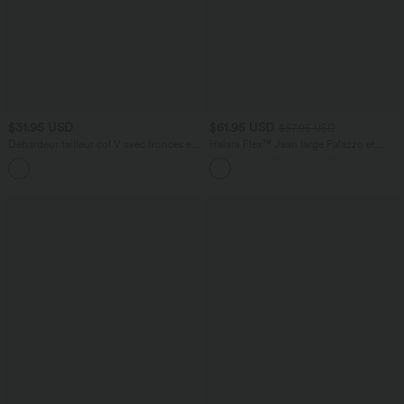
$31.95 USD
$61.95 USD
$67.95 USD
Débardeur tailleur col V avec fronces et
Halara Flex™ Jean large Palazzo et
brassière intégrée
Taille Haute avec Poches Avant en Tricot
Extensible Lavé