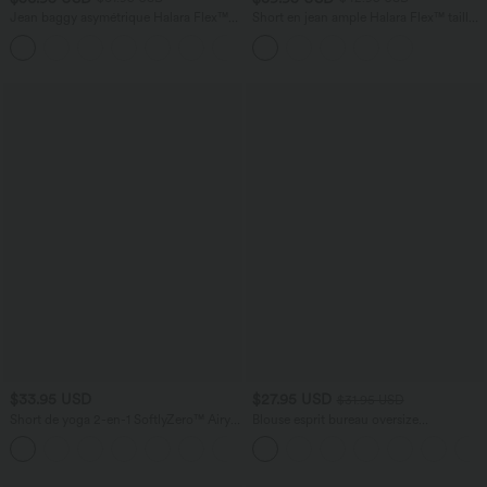
Jean baggy asymétrique Halara Flex™
Short en jean ample Halara Flex™ taille
taille haute effet délavé avec poches
haute croisé gainant décontracté avec
poches
$33.95 USD
$27.95 USD
$31.95 USD
Short de yoga 2-en-1 SoftlyZero™ Airy
Blouse esprit bureau oversize
taille très haute effet frais InstantCool
défroissage facile, col V et manches
+10
22,8 cm avec poches
courtes