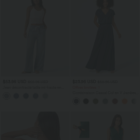
$53.95 USD
$23.95 USD
$56.95 USD
$50.95 USD
Jean décontracté taille mi-haute en
Offres limitées ！
lyocell drapé avec cordon de serrage et
Combinaison Casual Col en V Jambes
poches
Large Plissée Manches Courtes Poche
Latérale Gaufrée Fluide