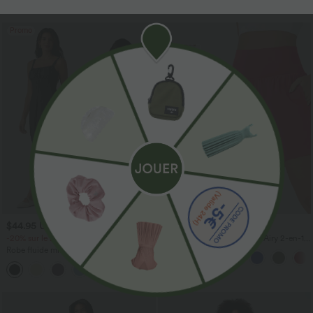
Promo
$44.95 USD
$31.95 USD
-20% sur le 2ème, -25% sur le 3ème
Short de yoga SoftlyZero™ Airy 2-en-1
taille très haute avec poches et effet frais
Robe fluide midi de villégiature sans
InstantCool 17,5 cm
manches, encolure carrée, dos nu croisé,
fronces et soutien-gorge intégré