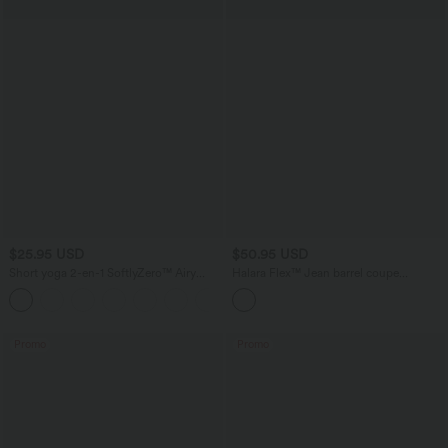
$25.95 USD
$50.95 USD
Short yoga 2-en-1 SoftlyZero™ Airy
Halara Flex™ Jean barrel coupe
effet frais InstantCool taille très haute
tonneau taille mi-haute avec poches
+20
12,5 cm avec poches, longueur allongée
Promo
Promo