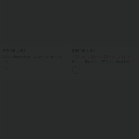
$31.95 USD
$36.95 USD
Débardeur décontracté à col en U et
-20% sur le 2ème, -25% sur le 3ème
brassière intégrée
Halara UltraSculpt™ Débardeur De
Course à Col en U Dos Nu Ourlet
Incurvé Croisé