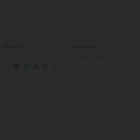
$39.95 USD
$25.95 USD
-20% sur le 2ème, -25% sur le 3ème
-20% sur le 2ème, -25% sur le 3ème
Jupe longue casual aspect lin taille
Top décontracté dos nu à col licou avec
haute avec cordon de serrage
lien dans le dos