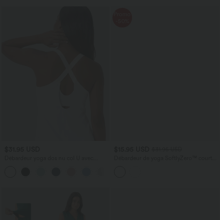
Promo
-50%
$31.95 USD
$15.95 USD
$31.95 USD
Débardeur yoga dos nu col U avec
Débardeur de yoga SoftlyZero™ court
bretelles croisées, ourlet arrondi et effet
col V dos nageur ourlet croisé avec
frais InstantCool, protection solaire
brassière intégrée effet frais InstantCool,
UPF50+
protection solaire UPF50+