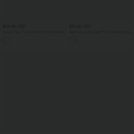
$50.95 USD
$31.95 USD
Halara Flex™ Jean bootcut décontracté
Bermuda SoftlyZero™ Airy de yoga taille
extensible délavé taille haute à poches
haute avec poches multiples et effet
+5
multiples
frais InstantCool