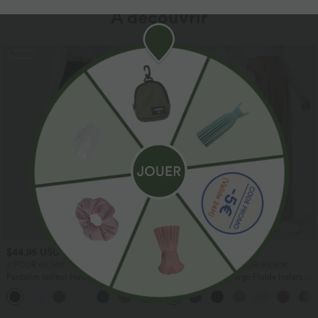
À découvrir
Promo
Promo
$44.95 USD
$44.95 USD
2 POUR 69,90€, 3 POUR 99,90€
2 POUR 69,90€, 3 POUR 99,90€
Pantalon tailleur Halara Flex™
Pantalon Tailleur Large Fluide Halara
DayStretch coupe droite taille haute
Flex™ Gaufré Taille Haute Poches
+23
avec poches
Latérales