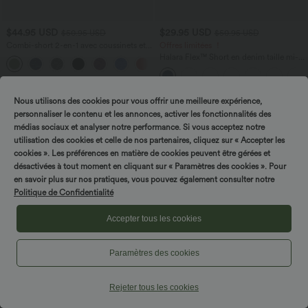
$44.95 USD
$29.95 USD
$50.95 USD
$50.95 USD
Combi-short 2-en-1 avec coussinets et
Offres limitées ！
poches - Édition Easy Peasy
Halara Flex™ Short en denim taille mi-
+2
haute ourlet retroussé 12,5 cm avec
poches
Nous utilisons des cookies pour vous offrir une meilleure expérience,
personnaliser le contenu et les annonces, activer les fonctionnalités des
médias sociaux et analyser notre performance. Si vous acceptez notre
utilisation des cookies et celle de nos partenaires, cliquez sur « Accepter les
cookies ». Les préférences en matière de cookies peuvent être gérées et
désactivées à tout moment en cliquant sur « Paramètres des cookies ». Pour
en savoir plus sur nos pratiques, vous pouvez également consulter notre
Politique de Confidentialité
Accepter tous les cookies
Paramètres des cookies
Rejeter tous les cookies
$33.95 USD
$33.95 USD
$36.95 USD