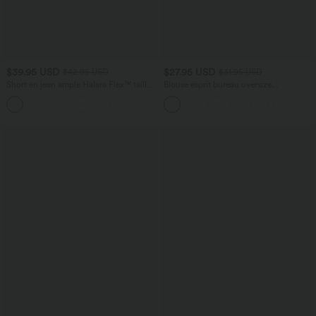
$39.95 USD
$27.95 USD
$42.95 USD
$31.95 USD
Short en jean ample Halara Flex™ taille
Blouse esprit bureau oversize
haute croisé gainant décontracté avec
défroissage facile, col V et manches
poches
courtes