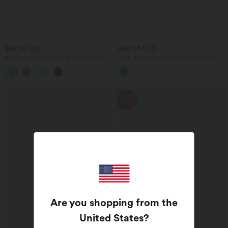
$42.95 USD
$50.95 USD
Robe midi sans manches à encolure
Jean droit décontracté croisé gainant
arrondie avec coussinets amovibles et
taille haute avec poches Halara Flex™
ourlet à volants
Promo
-53%
Are you shopping from the
United States
?