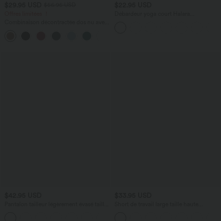
$29.95 USD
$22.95 USD
$56.95 USD
Offres limitées ！
Débardeur yoga court Halara
UltraSculpt™ double bretelles torsadé
Combinaison décontractée dos nu avec
dos nu
poches latérales
+10
$42.95 USD
$33.95 USD
Pantalon tailleur légèrement évasé taille
Short de travail large taille haute
haute avec poches arrière Halara Flex™
DayStretch avec poches
+13