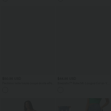
$50.95 USD
$44.95 USD
Pantalon taille haute coupe droite effet
Breezeful™ Robe Mi-Longue Col en V
lin avec poches
Manches Courtes Poche Latérale Nouée
+5
au Dos Séchage Rapide