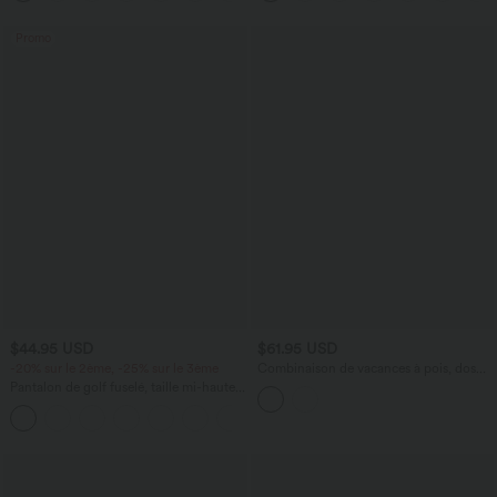
Promo
$44.95 USD
$61.95 USD
-20% sur le 2ème, -25% sur le 3ème
Combinaison de vacances à pois, dos
nu halter, coussinets amovibles, poches
Pantalon de golf fuselé, taille mi-haute,
et accès facile Easy Peasy
cordon, ourlet courbé, séchage rapide,
+2
avec poches—UPF40+