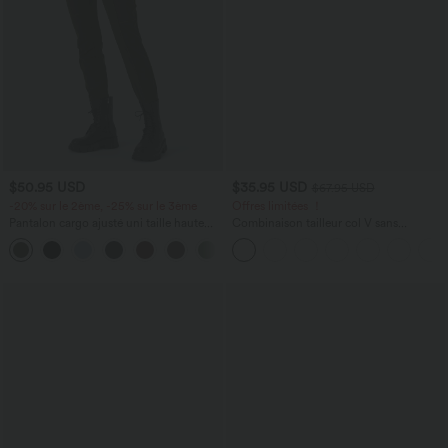
$50.95 USD
$35.95 USD
$67.95 USD
-20% sur le 2ème, -25% sur le 3ème
Offres limitées ！
Pantalon cargo ajusté uni taille haute
Combinaison tailleur col V sans
DayStretch avec poches zippées
manches à rayures et fronces avec
+10
poches - Easy Peasy