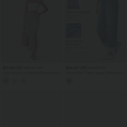
$31.95 USD
$56.95 USD
$33.95 USD
$61.95 USD
Jupe longue moulante taille mi-haute
Halara Flex™ Jean Larges Taille Haute
avec nœud devant et fronces imprimé
Ourlet Roulotté Multiples Poches
floral/à rayures