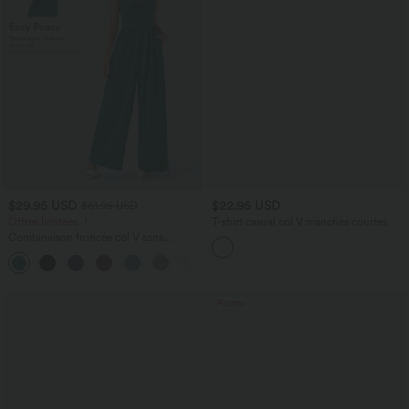
$29.95 USD
$22.95 USD
$61.95 USD
Offres limitées ！
T-shirt casual col V manches courtes
Combinaison froncée col V sans
manches avec poches - Easy Peasy
+7
Promo