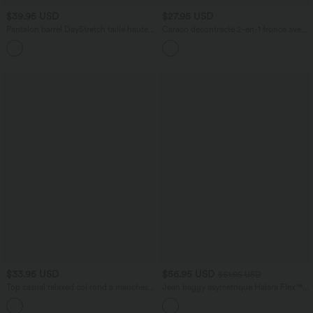
$39.95 USD
$27.95 USD
Pantalon barrel DayStretch taille haute
Caraco décontracté 2-en-1 froncé avec
avec poches
brassière intégrée bretelles réglables
+5
$33.95 USD
$56.95 USD
$61.95 USD
Top casual relaxed col rond à manches
Jean baggy asymétrique Halara Flex™
chauve-souris
taille haute effet délavé avec poches
+1