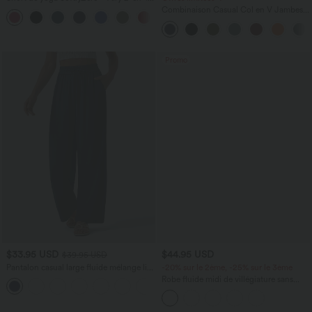
taille très haute avec poches et effet frais
Combinaison Casual Col en V Jambes
+23
InstantCool 17,5 cm
Large Plissée Manches Courtes Poche
Latérale Gaufrée Fluide
Promo
$33.95 USD
$44.95 USD
$39.95 USD
Pantalon casual large fluide mélange lin
-20% sur le 2ème, -25% sur le 3ème
taille haute avec cordon de serrage et
Robe fluide midi de villégiature sans
+5
poches
manches, encolure carrée, dos nu croisé,
fronces et soutien-gorge intégré