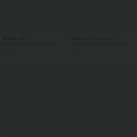
$22.95 USD
$31.95 USD
$33.95 USD
Brassière yoga SoftlyZero™ Airy
Blouse décontractée à col en V et
maintien léger découpes effet frais
manches courtes bouffantes
InstantCool, bonnets A-D, protection
solaire UPF50+