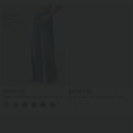
$50.95 USD
$25.95 USD
Halara Flex™ Jean Large Casual Taille
Short yoga 2-en-1 SoftlyZero™ Airy
Haute Poches Multiples Tricot
effet frais InstantCool taille très haute
+2
Extensible Délavé
12,5 cm avec poches, longueur allongée