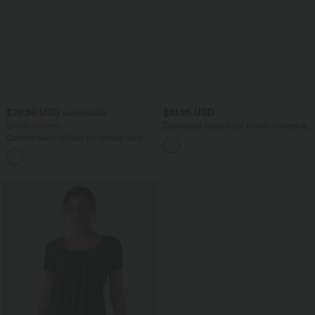
$29.95 USD
$31.95 USD
$61.95 USD
Offres limitées ！
Débardeur tailleur col V avec fronces et
brassière intégrée
Combinaison tailleur col bateau sans
manches à rayures et nœuds sur les
+8
côtés effet frais InstantCool avec
poches, accès facile Easy Peasy