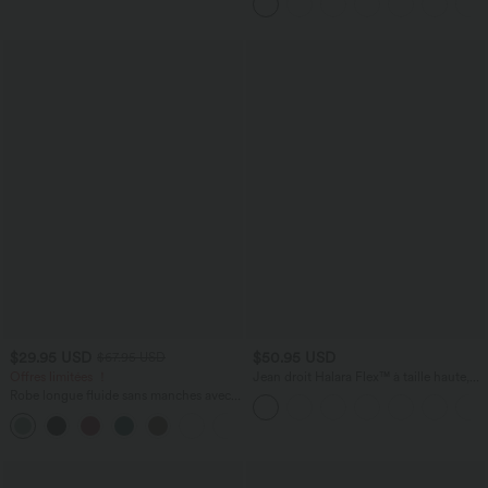
avec poches
$29.95 USD
$50.95 USD
$67.95 USD
Offres limitées ！
Jean droit Halara Flex™ à taille haute,
poches multiples, effet délavé et tissu
Robe longue fluide sans manches avec
extensible
brassière intégrée (Bonnets E-G) et
poches