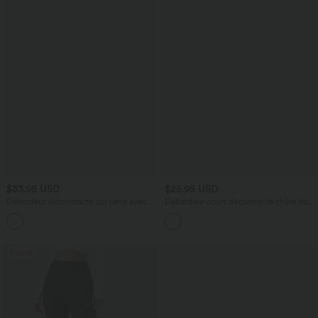
$33.95 USD
$25.95 USD
Débardeur décontracté col carré avec
Débardeur court décontracté chiné dos
soutien-gorge intégré bonnets B-E
nu ajusté torsadé avec boucle réglable
Promo