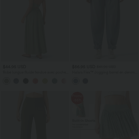
$44.95 USD
$56.95 USD
$61.95 USD
Robe longue fluide fendue avec poches
Halara Flex™ Jogging barrel en denim
latérales, dos nu et effet torsadé
taille mi-haute avec poches
+8
Promo
-55%