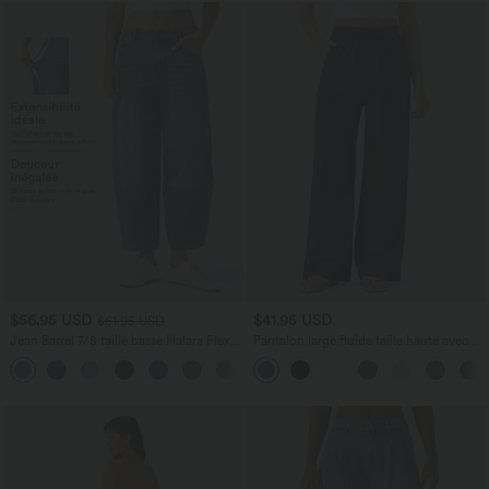
$56.95 USD
$41.95 USD
$61.95 USD
Jean Barrel 7/8 taille basse Halara Flex™
Pantalon large fluide taille haute avec
avec poches zippées
cordon de serrage, poches latérales et
aspect lin