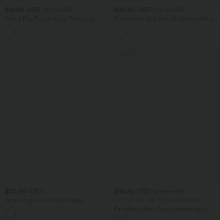
$61.95 USD
$33.95 USD
$67.95 USD
$36.95 USD
Halara Flex™ Jean large Palazzo et
Short resort 12,5 cm taille haute effet lin
Taille Haute avec Poches Avant en Tricot
avec ourlet roulotté et poches
+2
Extensible Lavé
Promo
$50.95 USD
$48.95 USD
$56.95 USD
Robe longue à encolure bateau,
2 POUR 69,90€, 3 POUR 99,90€
bretelles asymétriques, côtés froncés et
Pantalon tailleur fuselé asymétrique
+4
poches
taille moyenne Halara Flex™ DayStretch