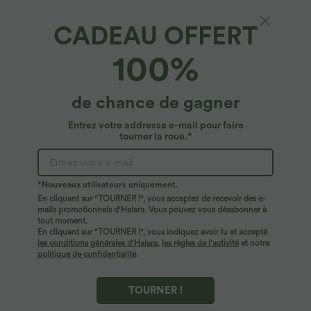
CADEAU OFFERT
100%
de chance de gagner
Entrez votre addresse e-mail pour faire
tourner la roue.*
Oops!
Nous ne semblons pas pouvoir trouver la page que
*Nouveaux utilisateurs uniquement.
vous recherchez.
En cliquant sur "TOURNER !", vous acceptez de recevoir des e-
mails promotionnels d'Halara. Vous pouvez vous désabonner à
tout moment.
Acheter plus
En cliquant sur "TOURNER !", vous indiquez avoir lu et accepté
les conditions générales d'Halara
,
les règles de l'activité
et notre
politique de confidentialité
.
TOURNER !