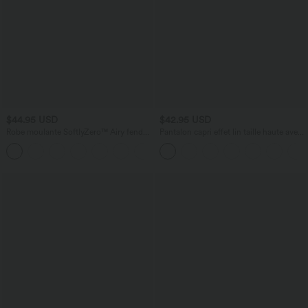
$44.95 USD
$42.95 USD
Robe moulante SoftlyZero™ Airy fendue
Pantalon capri effet lin taille haute avec
à effet frais InstantCool, brassière
poches zippées
+1
intégrée, dos nu croisé à lacets,
légèrement plissée pour invitée de
mariage et demoiselle d'honneur