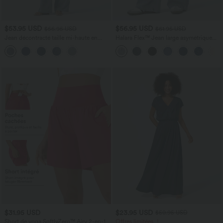
$53.95 USD
$56.95 USD
$56.95 USD
$61.95 USD
Jean décontracté taille mi-haute en
Halara Flex™ Jean large asymétrique
lyocell drapé avec cordon de serrage et
taille basse avec bouton, fermeture
poches
éclair et poches multiples, délavé et
extensible en maille
$31.95 USD
$23.95 USD
$50.95 USD
Short de yoga SoftlyZero™ Airy 2-en-1
Offres limitées ！