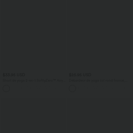
$33.95 USD
$25.95 USD
Short de yoga 2-en-1 SoftlyZero™ Airy
Débardeur de yoga col rond froncé,
taille très haute effet frais InstantCool
tissu rafraîchissant - Protection UPF50+
+10
22,8 cm avec poches