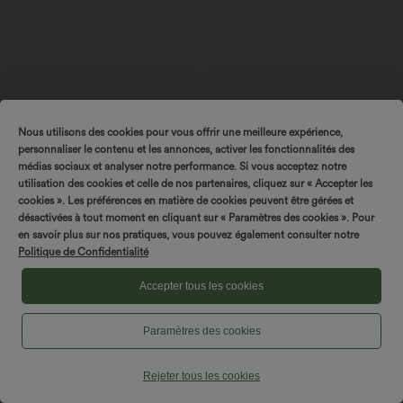
Nous utilisons des cookies pour vous offrir une meilleure expérience,
$25.95 USD
$56.95 USD
$61.95 USD
personnaliser le contenu et les annonces, activer les fonctionnalités des
Offres bonus $20.13 USD
Jean baggy asymétrique Halara Flex™
médias sociaux et analyser notre performance. Si vous acceptez notre
taille haute effet délavé avec poches
T-shirt décontracté col bateau manches
courtes coton
utilisation des cookies et celle de nos partenaires, cliquez sur « Accepter les
cookies ». Les préférences en matière de cookies peuvent être gérées et
désactivées à tout moment en cliquant sur « Paramètres des cookies ». Pour
Tournez & gagnez !
en savoir plus sur nos pratiques, vous pouvez également consulter notre
Politique de Confidentialité
Accepter tous les cookies
Paramètres des cookies
Rejeter tous les cookies