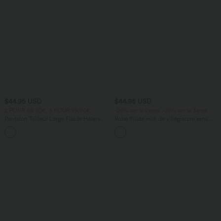
$44.95 USD
$44.95 USD
2 POUR 69,90€, 3 POUR 99,90€
-20% sur le 2ème, -25% sur le 3ème
Pantalon Tailleur Large Fluide Halara
Robe fluide midi de villégiature sans
Flex™ Gaufré Taille Haute Poches
manches, encolure carrée, dos nu croisé,
+21
Latérales
fronces et soutien-gorge intégré