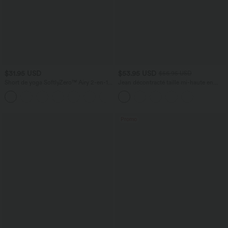
$31.95 USD
$53.95 USD
$56.95 USD
Short de yoga SoftlyZero™ Airy 2-en-1
Jean décontracté taille mi-haute en
taille très haute avec poches et effet frais
lyocell drapé avec cordon de serrage et
+23
InstantCool 17,5 cm
poches
Promo