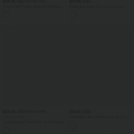
$56.95 USD
$31.95 USD
$61.95 USD
Halara Flex™ Jean large asymétrique
Débardeur yoga dos nu col U avec
taille basse avec bouton, fermeture
bretelles croisées, ourlet arrondi et effet
+5
éclair et poches multiples, délavé et
frais InstantCool, protection solaire
extensible en maille
UPF50+
Promo
$23.95 USD
$31.95 USD
$50.95 USD
Offres limitées ！
Débardeur décontracté à col en U et
brassière intégrée
Combinaison Casual Col en V Jambes
Large Plissée Manches Courtes Poche
+5
Latérale Gaufrée Fluide