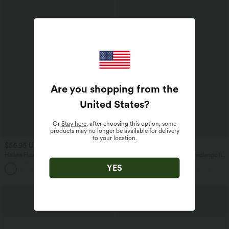
Are you shopping from the
United States
?
Or
Stay here
, after choosing this option, some
products may no longer be available for delivery
to your location.
$56.95 USD
$33.95 USD
$61.95 USD
$39.95 USD
Halara Flex™ Jogging barrel en denim
Pantalon casual large fluide mélange lin
taille mi-haute avec poches
taille haute avec cordon de serrage et
YES
poches