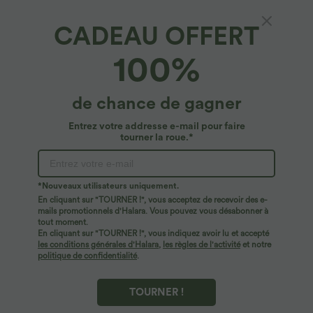
CADEAU OFFERT
Halara Flex™ Denim*
100%
Short décontracté en jean extensible délavé
Halara Flex™ taille moyenne avec revers et
poches avant
4.8
(
68
)
de chance de gagner
$50.95 USD
Entrez votre addresse e-mail pour faire
tourner la roue.*
*Nouveaux utilisateurs uniquement.
En cliquant sur "TOURNER !", vous acceptez de recevoir des e-
mails promotionnels d'Halara. Vous pouvez vous désabonner à
tout moment.
En cliquant sur "TOURNER !", vous indiquez avoir lu et accepté
les conditions générales d'Halara
,
les règles de l'activité
et notre
politique de confidentialité
.
TOURNER !