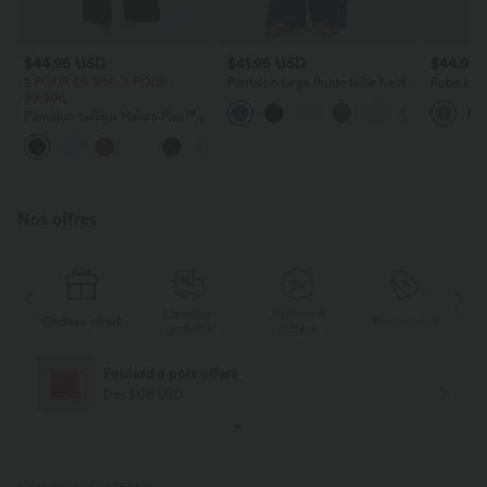
$44.95 USD
$41.95 USD
$44.95
2 POUR 69,90€, 3 POUR
Pantalon large fluide taille haute
Robe long
99,90€
avec cordon de serrage, poches
poches lat
latérales et aspect lin
torsadé
Pantalon tailleur Halara Flex™
DayStretch coupe droite taille
+23
haute avec poches
Nos offres
Livraison
Paiement
s
Cadeau offert
Promotions
Ca
gratuite
différé
Foulard à pois offert
Dès $178 USD