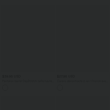
$39.95 USD
$27.95 USD
Pantalon barrel DayStretch taille haute
Caraco décontracté 2-en-1 froncé avec
avec poches
brassière intégrée bretelles réglables
+5