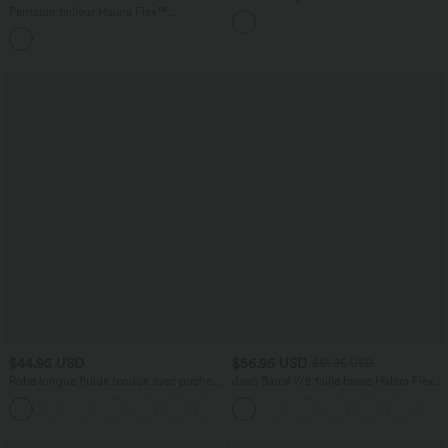
cordon de serrage, poches latérales et
Pantalon tailleur Halara Flex™
aspect lin
DayStretch coupe droite taille haute
+23
avec poches
$44.95 USD
$56.95 USD
$61.95 USD
Robe longue fluide fendue avec poches
Jean Barrel 7/8 taille basse Halara Flex™
latérales, dos nu et effet torsadé
avec poches zippées
+8