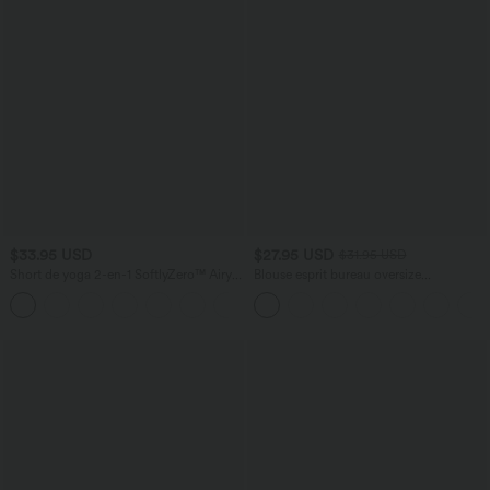
$33.95 USD
$27.95 USD
$31.95 USD
Short de yoga 2-en-1 SoftlyZero™ Airy
Blouse esprit bureau oversize
taille très haute effet frais InstantCool
défroissage facile, col V et manches
+10
22,8 cm avec poches
courtes