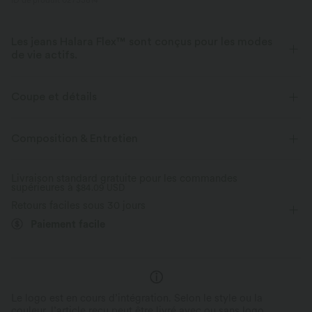
ID de produit 02753814
Les jeans Halara Flex™ sont conçus pour les modes
de vie actifs.
Conçu pour avoir une apparence d'un jean, innové pour le confort de
sport, le denim Halara Flex™ vous offre l'extensibilité et la douceur vous
Coupe et détails
permettant de bouger librement.
Taille plate
Décontracté
10 cm
Taille moyenne
Composition & Entretien
Extensible dans les 4 sens
Tissu doux
Ajusté
Élasticité moyenne
Élasticité quatre directions
Aussi confortable qu’un legging
Tissu léger
Livraison standard gratuite pour les commandes
supérieures à
$84.09 USD
Retours faciles sous 30 jours
Paiement facile
Le logo est en cours d’intégration. Selon le style ou la
couleur, l’article reçu peut être livré avec ou sans logo.