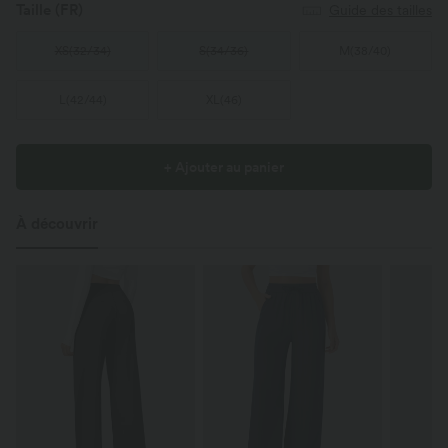
Taille
(FR)
Guide des tailles
XS
(
32/34
)
S
(
34/36
)
M
(
38/40
)
L
(
42/44
)
XL
(
46
)
+ Ajouter au panier
À découvrir