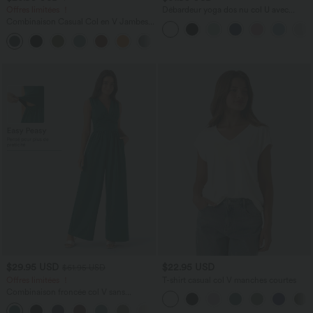
Offres limitées ！
Débardeur yoga dos nu col U avec
bretelles croisées, ourlet arrondi et effet
Combinaison Casual Col en V Jambes
frais InstantCool, protection solaire
Large Plissée Manches Courtes Poche
UPF50+
+5
Latérale Gaufrée Fluide
$29.95 USD
$22.95 USD
$61.95 USD
Offres limitées ！
T-shirt casual col V manches courtes
Combinaison froncée col V sans
manches avec poches - Easy Peasy
+7