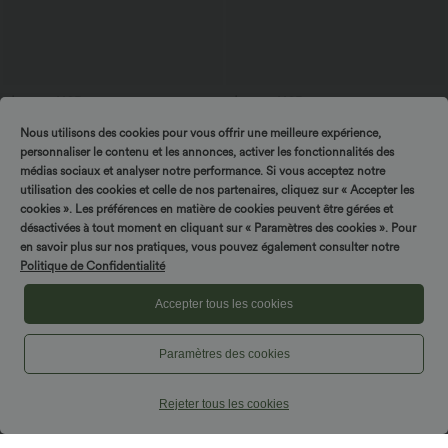
$33.95 USD
$27.95 USD
$31.95 USD
Short de yoga 2-en-1 SoftlyZero™ Airy
Blouse esprit bureau oversize
Nous utilisons des cookies pour vous offrir une meilleure expérience,
taille très haute effet frais InstantCool
défroissage facile, col V et manches
+10
22,8 cm avec poches
courtes
personnaliser le contenu et les annonces, activer les fonctionnalités des
médias sociaux et analyser notre performance. Si vous acceptez notre
utilisation des cookies et celle de nos partenaires, cliquez sur « Accepter les
cookies ». Les préférences en matière de cookies peuvent être gérées et
désactivées à tout moment en cliquant sur « Paramètres des cookies ». Pour
en savoir plus sur nos pratiques, vous pouvez également consulter notre
Politique de Confidentialité
Accepter tous les cookies
Paramètres des cookies
Rejeter tous les cookies