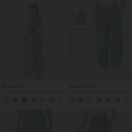
$44.95 USD
$56.95 USD
$61.95 USD
Robe longue fluide fendue avec poches
Jean Barrel 7/8 taille basse Halara Flex™
latérales, dos nu et effet torsadé
avec poches zippées
+8