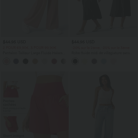
$44.95 USD
$44.95 USD
2 POUR 69,90€, 3 POUR 99,90€
-20% sur le 2ème, -25% sur le 3ème
Pantalon Tailleur Large Fluide Halara
Robe fluide midi de villégiature sans
Flex™ Gaufré Taille Haute Poches
manches, encolure carrée, dos nu croisé,
+21
Latérales
fronces et soutien-gorge intégré