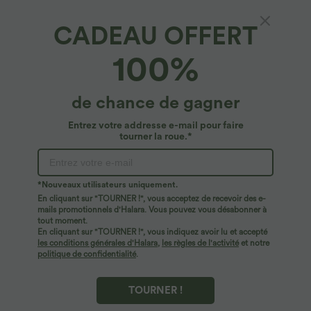
CADEAU OFFERT
100%
de chance de gagner
Entrez votre addresse e-mail pour faire
tourner la roue.*
Oops!
Nous ne semblons pas pouvoir trouver la page que
*Nouveaux utilisateurs uniquement.
vous recherchez.
En cliquant sur "TOURNER !", vous acceptez de recevoir des e-
mails promotionnels d'Halara. Vous pouvez vous désabonner à
tout moment.
Acheter plus
En cliquant sur "TOURNER !", vous indiquez avoir lu et accepté
les conditions générales d'Halara
,
les règles de l'activité
et notre
politique de confidentialité
.
TOURNER !