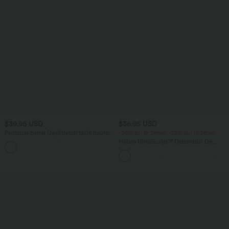
$39.95 USD
$36.95 USD
Pantalon barrel DayStretch taille haute
-20% sur le 2ème, -25% sur le 3ème
avec poches
Halara UltraSculpt™ Débardeur De
+5
Course à Col en U Dos Nu Ourlet
Incurvé Croisé