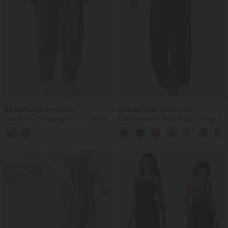
$56.95 USD
$33.95 USD
$61.95 USD
$39.95 USD
Halara Flex™ Jogging barrel en denim
Pantalon casual large fluide mélange lin
taille mi-haute avec poches
taille haute avec cordon de serrage et
poches
Promo
Promo