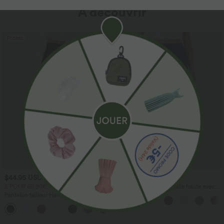
À découvrir
Promo
$44.95 USD
$41.95 USD
2 POUR 69,90€, 3 POUR 99,90€
Pantalon large fluide taille haute avec
cordon de serrage, poches latérales et
Pantalon tailleur Halara Flex™
aspect lin
DayStretch coupe droite taille haute
+23
avec poches