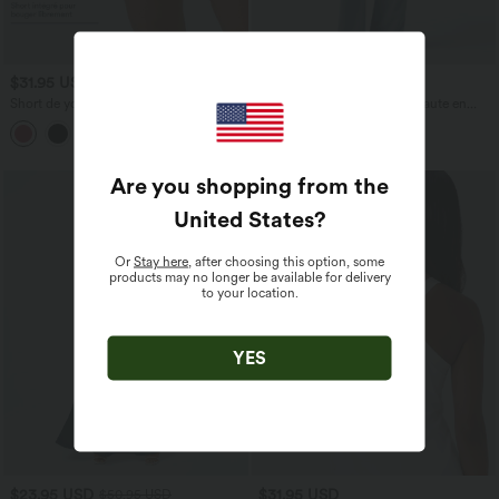
$31.95 USD
$53.95 USD
$56.95 USD
Short de yoga SoftlyZero™ Airy 2-en-1
Jean décontracté taille mi-haute en
taille très haute avec poches et effet frais
lyocell drapé avec cordon de serrage et
+23
InstantCool 17,5 cm
poches
Are you shopping from the
United States
?
Or
Stay here
, after choosing this option, some
products may no longer be available for delivery
to your location.
YES
$23.95 USD
$31.95 USD
$50.95 USD