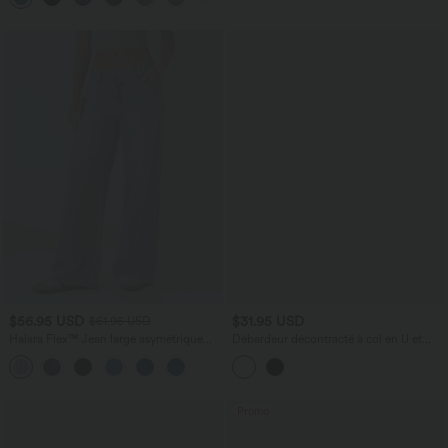
$56.95 USD
$31.95 USD
$61.95 USD
Halara Flex™ Jean large asymétrique
Débardeur décontracté à col en U et
taille basse avec bouton, fermeture
brassière intégrée
+5
éclair et poches multiples, délavé et
extensible en maille
Promo