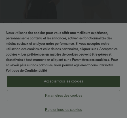
$27.95 USD
$36.95 USD
$31.95 USD
Blouse esprit bureau oversize
-20% sur le 2ème, -25% sur le 3ème
Nous utilisons des cookies pour vous offrir une meilleure expérience,
défroissage facile, col V et manches
Halara UltraSculpt™ Débardeur De
+1
courtes
Course à Col en U Dos Nu Ourlet
personnaliser le contenu et les annonces, activer les fonctionnalités des
Incurvé Croisé
médias sociaux et analyser notre performance. Si vous acceptez notre
utilisation des cookies et celle de nos partenaires, cliquez sur « Accepter les
cookies ». Les préférences en matière de cookies peuvent être gérées et
désactivées à tout moment en cliquant sur « Paramètres des cookies ». Pour
en savoir plus sur nos pratiques, vous pouvez également consulter notre
Politique de Confidentialité
Accepter tous les cookies
Paramètres des cookies
Rejeter tous les cookies