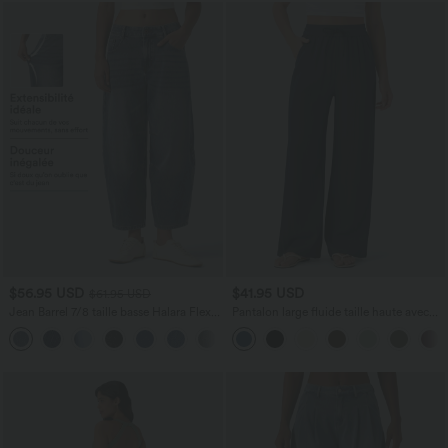
$56.95 USD
$41.95 USD
$61.95 USD
Jean Barrel 7/8 taille basse Halara Flex™
Pantalon large fluide taille haute avec
avec poches zippées
cordon de serrage, poches latérales et
aspect lin