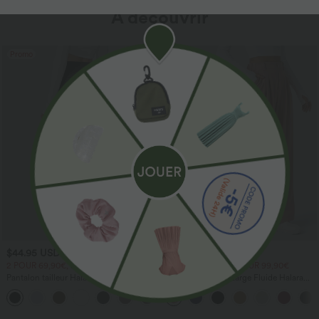
À découvrir
Promo
Promo
$44.95 USD
$44.95 USD
2 POUR 69,90€, 3 POUR 99,90€
2 POUR 69,90€, 3 POUR 99,90€
Pantalon tailleur Halara Flex™
Pantalon Tailleur Large Fluide Halara
DayStretch coupe droite taille haute
Flex™ Gaufré Taille Haute Poches
+23
avec poches
Latérales