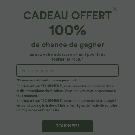
CADEAU OFFERT
100%
de chance de gagner
Entrez votre addresse e-mail pour faire
tourner la roue.*
Oops!
Nous ne semblons pas pouvoir trouver la page que
*Nouveaux utilisateurs uniquement.
vous recherchez.
En cliquant sur "TOURNER !", vous acceptez de recevoir des e-
mails promotionnels d'Halara. Vous pouvez vous désabonner à
tout moment.
Acheter plus
En cliquant sur "TOURNER !", vous indiquez avoir lu et accepté
les conditions générales d'Halara
,
les règles de l'activité
et notre
politique de confidentialité
.
TOURNER !