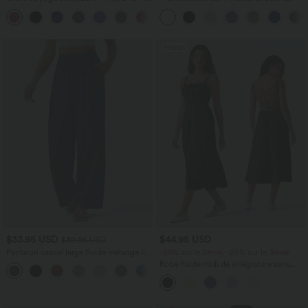
taille très haute avec poches et effet frais
+23
InstantCool 17,5 cm
Promo
$33.95 USD
$44.95 USD
$39.95 USD
Pantalon casual large fluide mélange lin
-20% sur le 2ème, -25% sur le 3ème
taille haute avec cordon de serrage et
Robe fluide midi de villégiature sans
+5
poches
manches, encolure carrée, dos nu croisé,
fronces et soutien-gorge intégré