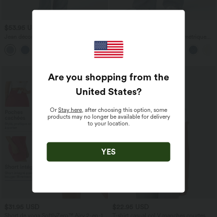
$53.95 USD
$56.95 USD
$56.95 USD
$61.95 USD
Jean décontracté taille mi-haute en
Halara Flex™ Jean large asymétrique
lyocell drapé avec cordon de serrage et
taille basse avec bouton, fermeture
poches
éclair et poches multiples, délavé et
extensible en maille
Are you shopping from the
United States
?
Or
Stay here
, after choosing this option, some
products may no longer be available for delivery
to your location.
YES
$31.95 USD
$22.95 USD
Short de yoga SoftlyZero™ Airy 2-en-1
T-shirt casual col V manches courtes