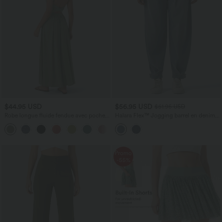
$44.95 USD
$56.95 USD
$61.95 USD
Robe longue fluide fendue avec poches
Halara Flex™ Jogging barrel en denim
latérales, dos nu et effet torsadé
taille mi-haute avec poches
+8
Promo
-55%