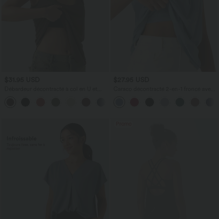
$31.95 USD
$27.95 USD
Débardeur décontracté à col en U et
Caraco décontracté 2-en-1 froncé avec
brassière intégrée
brassière intégrée bretelles réglables
Promo