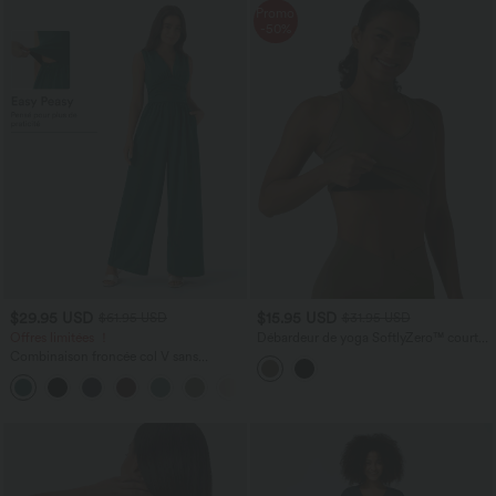
Promo
-50%
$29.95 USD
$15.95 USD
$61.95 USD
$31.95 USD
Offres limitées ！
Débardeur de yoga SoftlyZero™ court
col V dos nageur ourlet croisé avec
Combinaison froncée col V sans
brassière intégrée effet frais InstantCool,
manches avec poches - Easy Peasy
protection solaire UPF50+
+7