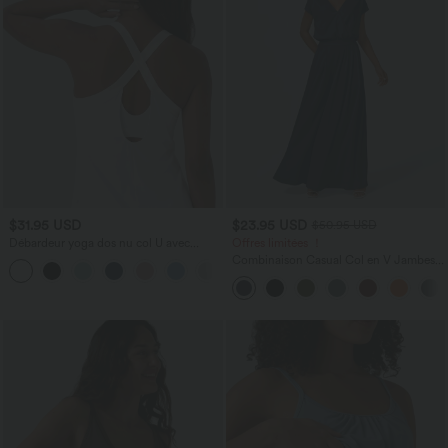
$31.95 USD
$23.95 USD
$50.95 USD
Débardeur yoga dos nu col U avec
Offres limitées ！
bretelles croisées, ourlet arrondi et effet
Combinaison Casual Col en V Jambes
frais InstantCool, protection solaire
Large Plissée Manches Courtes Poche
UPF50+
Latérale Gaufrée Fluide