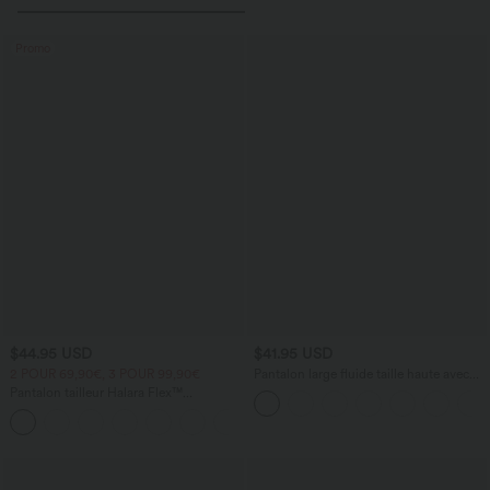
Promo
$44.95 USD
$41.95 USD
2 POUR 69,90€, 3 POUR 99,90€
Pantalon large fluide taille haute avec
cordon de serrage, poches latérales et
Pantalon tailleur Halara Flex™
aspect lin
DayStretch coupe droite taille haute
+23
avec poches