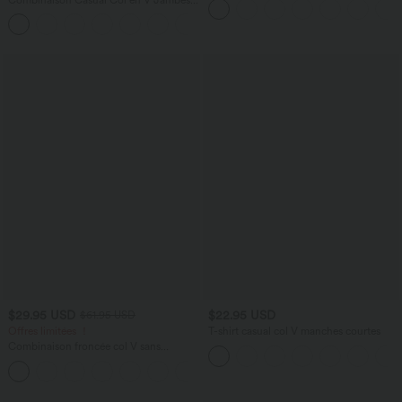
frais InstantCool, protection solaire
Large Plissée Manches Courtes Poche
UPF50+
+5
Latérale Gaufrée Fluide
$29.95 USD
$22.95 USD
$61.95 USD
Offres limitées ！
T-shirt casual col V manches courtes
Combinaison froncée col V sans
manches avec poches - Easy Peasy
+7