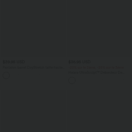
$39.95 USD
$36.95 USD
Pantalon barrel DayStretch taille haute
-20% sur le 2ème, -25% sur le 3ème
avec poches
Halara UltraSculpt™ Débardeur De
+5
Course à Col en U Dos Nu Ourlet
Incurvé Croisé