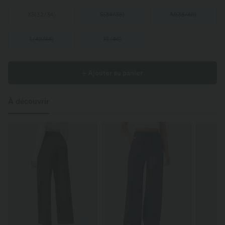
XS
(
32/34
)
S
(
34/36
)
M
(
38/40
)
L
(
42/44
)
XL
(
46
)
+ Ajouter au panier
À découvrir