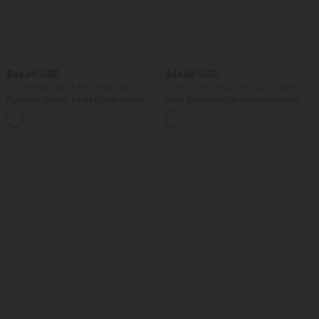
$44.95 USD
$44.95 USD
2 POUR 69,90€, 3 POUR 99,90€
-20% sur le 2ème, -25% sur le 3ème
Pantalon Tailleur Large Fluide Halara
Robe fluide midi de villégiature sans
Flex™ Gaufré Taille Haute Poches
manches, encolure carrée, dos nu croisé,
+21
Latérales
fronces et soutien-gorge intégré