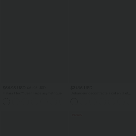
$56.95 USD
$31.95 USD
$61.95 USD
Halara Flex™ Jean large asymétrique
Débardeur décontracté à col en U et
taille basse avec bouton, fermeture
brassière intégrée
+5
éclair et poches multiples, délavé et
extensible en maille
Promo