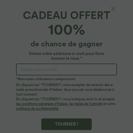
CADEAU OFFERT
Chemise décontractée à motif écossais avec
100%
col, manches longues et boutonnage
5
(
8
)
de chance de gagner
$50.95 USD
Entrez votre addresse e-mail pour faire
tourner la roue.*
*Nouveaux utilisateurs uniquement.
En cliquant sur "TOURNER !", vous acceptez de recevoir des e-
mails promotionnels d'Halara. Vous pouvez vous désabonner à
tout moment.
En cliquant sur "TOURNER !", vous indiquez avoir lu et accepté
les conditions générales d'Halara
,
les règles de l'activité
et notre
politique de confidentialité
.
TOURNER !