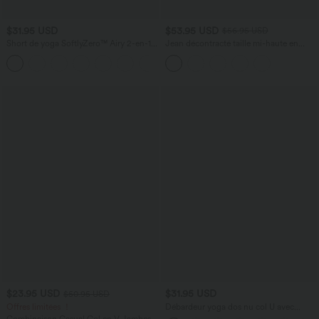
$31.95 USD
$53.95 USD
$56.95 USD
Short de yoga SoftlyZero™ Airy 2-en-1
Jean décontracté taille mi-haute en
taille très haute avec poches et effet frais
lyocell drapé avec cordon de serrage et
+23
InstantCool 17,5 cm
poches
$23.95 USD
$31.95 USD
$50.95 USD
Offres limitées ！
Débardeur yoga dos nu col U avec
bretelles croisées, ourlet arrondi et effet
Combinaison Casual Col en V Jambes