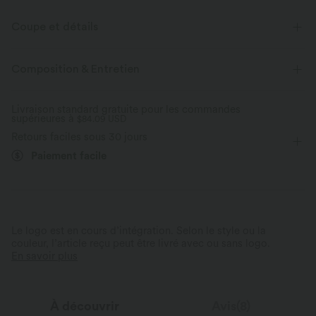
Coupe et détails
Pour : les activités décontractées
Oversize
Col chemise
Composition & Entretien
Braguette boutonnée
Longueur hanches
Livraison standard gratuite pour les commandes
supérieures à
Manches longues
$84.09 USD
Retours faciles sous 30 jours
Paiement facile
Le logo est en cours d’intégration. Selon le style ou la
couleur, l’article reçu peut être livré avec ou sans logo.
En savoir plus
À découvrir
Avis(8)