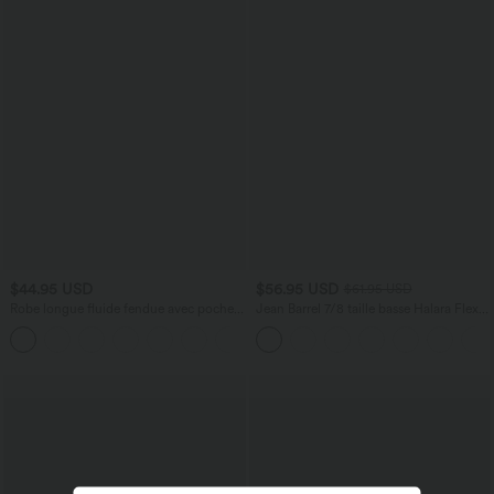
$44.95 USD
$56.95 USD
$61.95 USD
Robe longue fluide fendue avec poches
Jean Barrel 7/8 taille basse Halara Flex™
latérales, dos nu et effet torsadé
avec poches zippées
+8