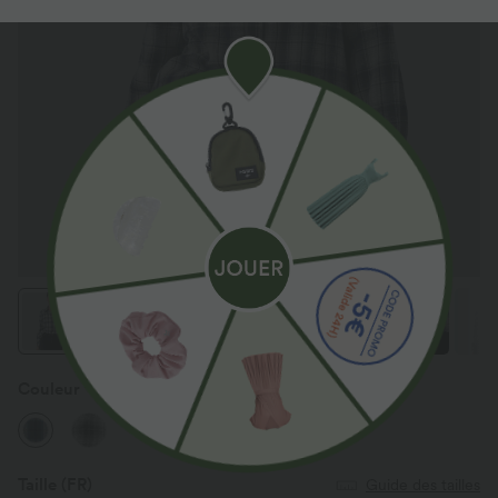
Couleur
Blue Grey Plaid
Taille
(FR)
Guide des tailles