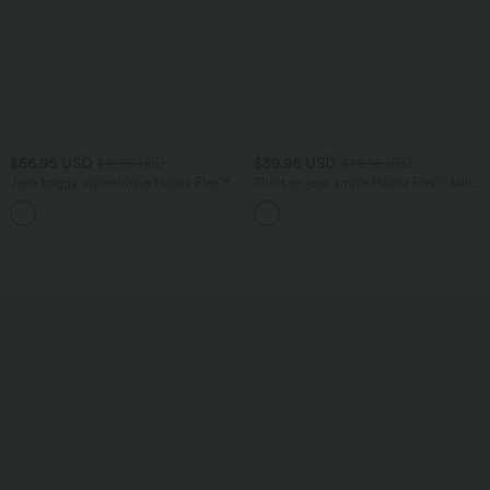
$56.95 USD
$39.95 USD
$61.95 USD
$42.95 USD
Jean baggy asymétrique Halara Flex™
Short en jean ample Halara Flex™ taille
taille haute effet délavé avec poches
haute croisé gainant décontracté avec
poches