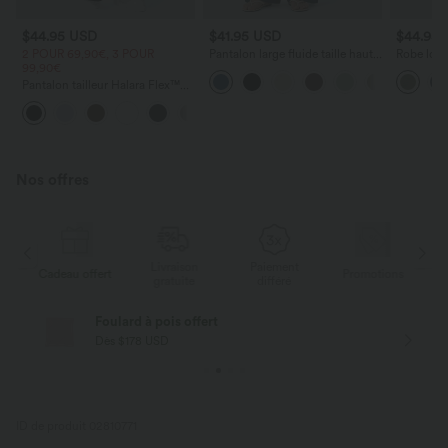
$44.95 USD
$41.95 USD
$44.95
2 POUR 69,90€, 3 POUR
Pantalon large fluide taille haute
Robe long
99,90€
avec cordon de serrage, poches
poches lat
latérales et aspect lin
torsadé
Pantalon tailleur Halara Flex™
DayStretch coupe droite taille
+23
haute avec poches
Nos offres
Livraison
Paiement
s
Cadeau offert
Promotions
Ca
gratuite
différé
Foulard à pois offert
Dès $178 USD
ID de produit 02810771