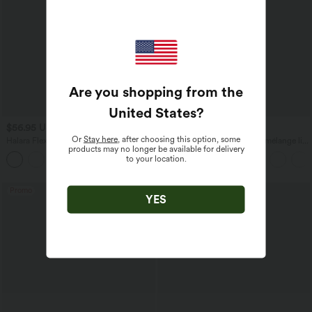
Are you shopping from the
United States
?
$56.95 USD
$33.95 USD
$61.95 USD
$39.95 USD
Or
Stay here
, after choosing this option, some
Halara Flex™ Jogging barrel en denim
Pantalon casual large fluide mélange lin
products may no longer be available for delivery
taille mi-haute avec poches
taille haute avec cordon de serrage et
to your location.
poches
Promo
Promo
YES