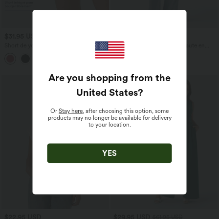
$31.95 USD
$53.95 USD
$56.95 USD
Short de yoga SoftlyZero™ Airy 2-en-1
Jean décontracté taille mi-haute en
taille très haute avec poches et effet frais
lyocell drapé avec cordon de serrage et
+23
InstantCool 17,5 cm
poches
Are you shopping from the
United States
?
Or
Stay here
, after choosing this option, some
products may no longer be available for delivery
to your location.
YES
$22.95 USD
$29.95 USD
$61.95 USD