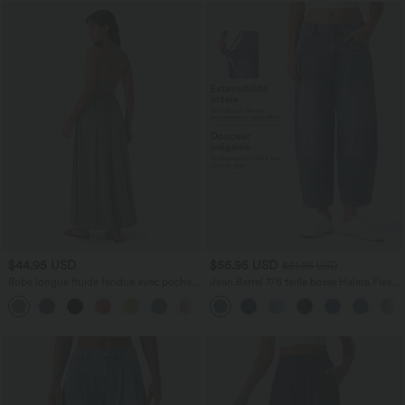
$44.95 USD
$56.95 USD
$61.95 USD
Robe longue fluide fendue avec poches
Jean Barrel 7/8 taille basse Halara Flex™
latérales, dos nu et effet torsadé
avec poches zippées
+8