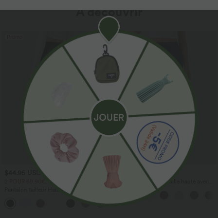
À découvrir
Promo
$44.95 USD
$41.95 USD
2 POUR 69,90€, 3 POUR 99,90€
Pantalon large fluide taille haute avec
cordon de serrage, poches latérales et
Pantalon tailleur Halara Flex™
aspect lin
DayStretch coupe droite taille haute
+23
avec poches