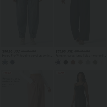
$56.95 USD
$33.95 USD
$61.95 USD
$39.95 USD
Halara Flex™ Jogging barrel en denim
Pantalon casual large fluide mélange lin
taille mi-haute avec poches
taille haute avec cordon de serrage et
poches
Promo
Promo