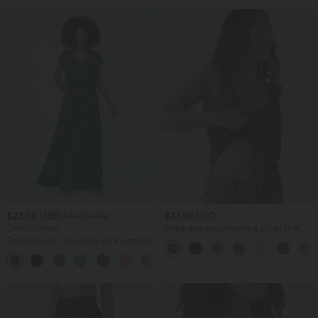
$23.95 USD
$31.95 USD
$50.95 USD
Offres limitées ！
Débardeur décontracté à col en U et
brassière intégrée
Combinaison Casual Col en V Jambes
Large Plissée Manches Courtes Poche
+5
Latérale Gaufrée Fluide