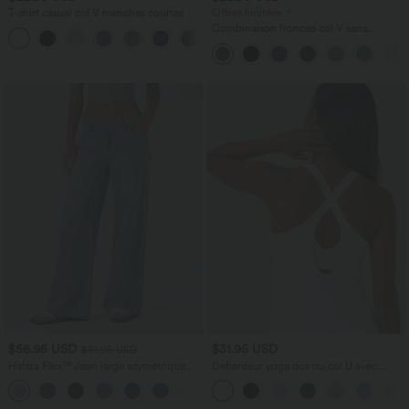
T-shirt casual col V manches courtes
Offres limitées ！
Combinaison froncée col V sans
+9
manches avec poches - Easy Peasy
$56.95 USD
$31.95 USD
$61.95 USD
Halara Flex™ Jean large asymétrique
Débardeur yoga dos nu col U avec
taille basse avec bouton, fermeture
bretelles croisées, ourlet arrondi et effet
+5
éclair et poches multiples, délavé et
frais InstantCool, protection solaire
extensible en maille
UPF50+