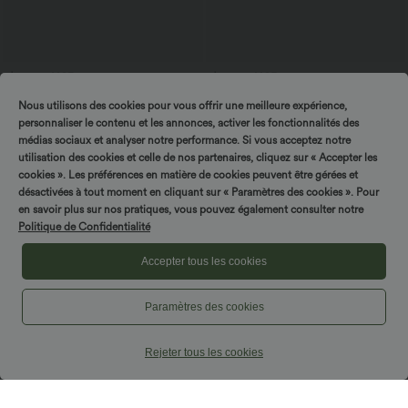
$25.95 USD
$56.95 USD
$61.95 USD
Offres bonus $20.13 USD
Jean baggy asymétrique Halara Flex™
Nous utilisons des cookies pour vous offrir une meilleure expérience,
taille haute effet délavé avec poches
T-shirt décontracté col bateau manches
courtes coton
personnaliser le contenu et les annonces, activer les fonctionnalités des
médias sociaux et analyser notre performance. Si vous acceptez notre
utilisation des cookies et celle de nos partenaires, cliquez sur « Accepter les
Promo
cookies ». Les préférences en matière de cookies peuvent être gérées et
désactivées à tout moment en cliquant sur « Paramètres des cookies ». Pour
en savoir plus sur nos pratiques, vous pouvez également consulter notre
Politique de Confidentialité
Accepter tous les cookies
Paramètres des cookies
Rejeter tous les cookies