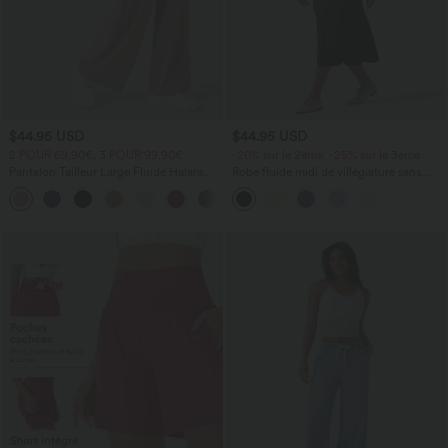
$44.95 USD
$44.95 USD
2 POUR 69,90€, 3 POUR 99,90€
-20% sur le 2ème, -25% sur le 3ème
Pantalon Tailleur Large Fluide Halara
Robe fluide midi de villégiature sans
Flex™ Gaufré Taille Haute Poches
manches, encolure carrée, dos nu croisé,
+21
Latérales
fronces et soutien-gorge intégré