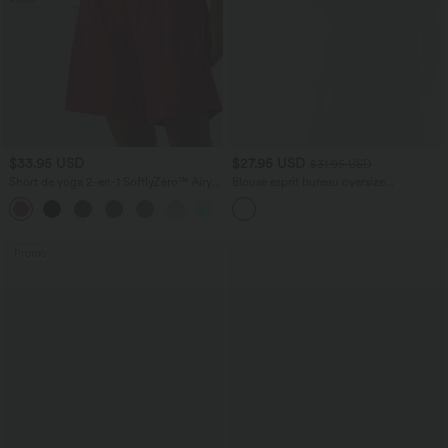
$33.95 USD
$27.95 USD
$31.95 USD
Short de yoga 2-en-1 SoftlyZero™ Airy
Blouse esprit bureau oversize
taille très haute effet frais InstantCool
défroissage facile, col V et manches
+10
22,8 cm avec poches
courtes
Promo