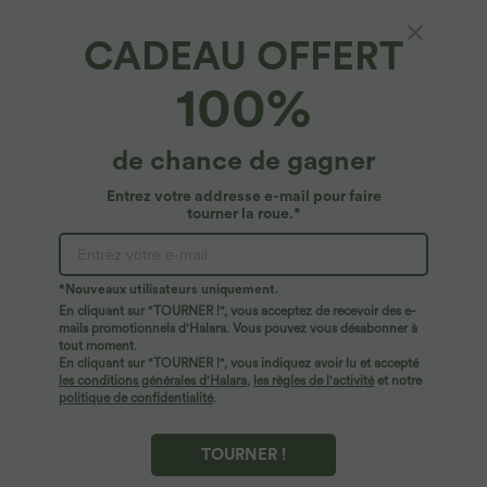
CADEAU OFFERT
100%
de chance de gagner
Entrez votre addresse e-mail pour faire
tourner la roue.*
Oops!
Nous ne semblons pas pouvoir trouver la page que
*Nouveaux utilisateurs uniquement.
vous recherchez.
En cliquant sur "TOURNER !", vous acceptez de recevoir des e-
mails promotionnels d'Halara. Vous pouvez vous désabonner à
tout moment.
Acheter plus
En cliquant sur "TOURNER !", vous indiquez avoir lu et accepté
les conditions générales d'Halara
,
les règles de l'activité
et notre
politique de confidentialité
.
TOURNER !