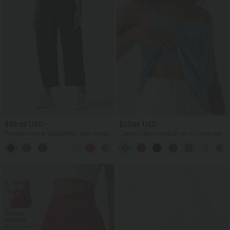
$39.95 USD
$27.95 USD
Pantalon barrel DayStretch taille haute
Caraco décontracté 2-en-1 froncé avec
avec poches
brassière intégrée bretelles réglables
+5