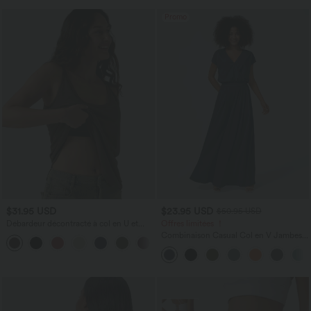
Promo
$31.95 USD
$23.95 USD
$50.95 USD
Débardeur décontracté à col en U et
Offres limitées ！
brassière intégrée
Combinaison Casual Col en V Jambes
Large Plissée Manches Courtes Poche
Latérale Gaufrée Fluide