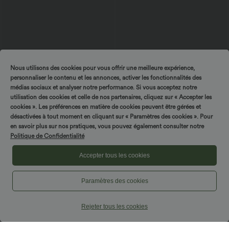
Nous utilisons des cookies pour vous offrir une meilleure expérience,
personnaliser le contenu et les annonces, activer les fonctionnalités des
médias sociaux et analyser notre performance. Si vous acceptez notre
utilisation des cookies et celle de nos partenaires, cliquez sur « Accepter les
$44.95 USD
$39.95 USD
$42.95 USD
cookies ». Les préférences en matière de cookies peuvent être gérées et
Robe moulante SoftlyZero™ Airy fendue
Short en jean ample Halara Flex™ taille
désactivées à tout moment en cliquant sur « Paramètres des cookies ». Pour
à effet frais InstantCool, brassière
haute croisé gainant décontracté avec
en savoir plus sur nos pratiques, vous pouvez également consulter notre
+1
intégrée, dos nu croisé à lacets,
poches
Politique de Confidentialité
légèrement plissée pour invitée de
mariage et demoiselle d'honneur
Accepter tous les cookies
Paramètres des cookies
Rejeter tous les cookies