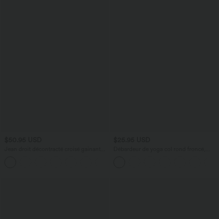
$50.95 USD
$25.95 USD
Jean droit décontracté croisé gainant
Débardeur de yoga col rond froncé,
taille haute avec poches Halara Flex™
tissu rafraîchissant - Protection UPF50+
+1