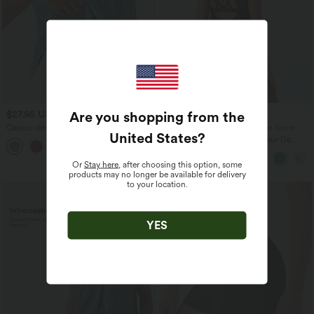
Are you shopping from the
$27.95 USD
$36.95 USD
Caraco décontracté 2-en-1 froncé avec
-20% sur le 2ème, -25% sur le 3ème
United States
?
brassière intégrée bretelles réglables
Halara UltraSculpt™ Débardeur De
Course à Col en U Dos Nu Ourlet
Incurvé Croisé
Or
Stay here
, after choosing this option, some
products may no longer be available for delivery
to your location.
YES