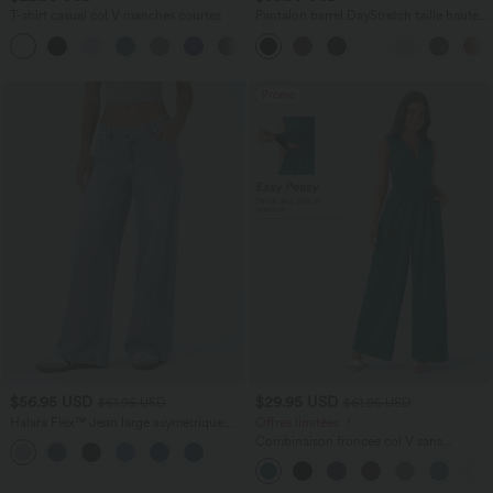
T-shirt casual col V manches courtes
Pantalon barrel DayStretch taille haute
avec poches
+9
Promo
$56.95 USD
$29.95 USD
$61.95 USD
$61.95 USD
Halara Flex™ Jean large asymétrique
Offres limitées ！
taille basse avec bouton, fermeture
Combinaison froncée col V sans
+5
éclair et poches multiples, délavé et
manches avec poches - Easy Peasy
extensible en maille