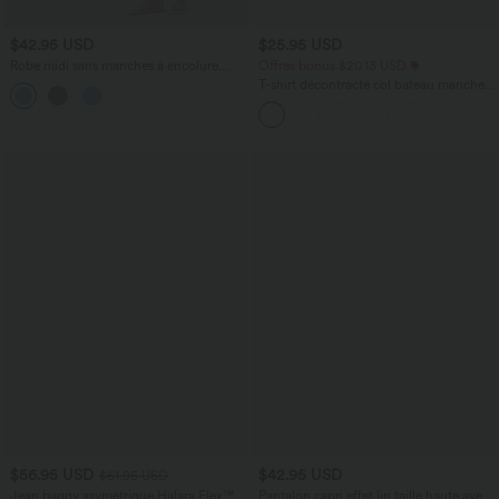
$42.95 USD
$25.95 USD
Robe midi sans manches à encolure
Offres bonus $20.13 USD
arrondie avec coussinets amovibles et
T-shirt décontracté col bateau manches
ourlet à volants
courtes coton
$56.95 USD
$42.95 USD
$61.95 USD
Jean baggy asymétrique Halara Flex™
Pantalon capri effet lin taille haute avec