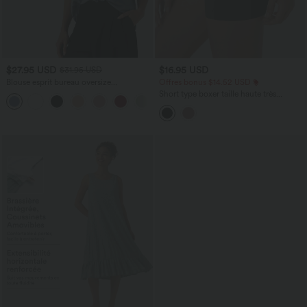
$27.95 USD
$16.95 USD
$31.95 USD
Blouse esprit bureau oversize
Offres bonus $14.52 USD
défroissage facile, col V et manches
Short type boxer taille haute très
+1
courtes
extensible et doux pour la détente