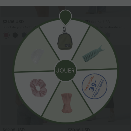
$31.95 USD
$53.95 USD
$56.95 USD
Short de yoga SoftlyZero™ Airy 2-en-1
Jean décontracté taille mi-haute en
taille très haute avec poches et effet frais
lyocell drapé avec cordon de serrage et
+23
InstantCool 17,5 cm
poches
$22.95 USD
$39.95 USD