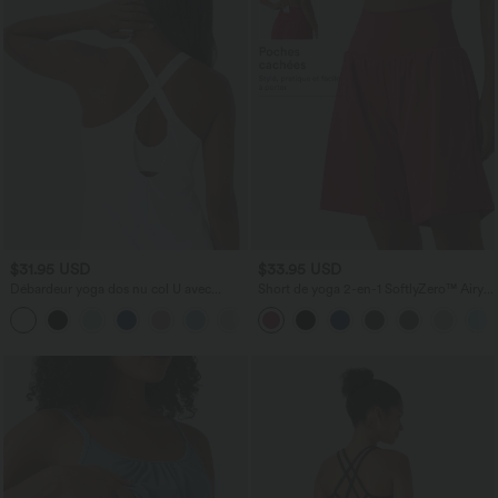
$31.95 USD
$33.95 USD
Débardeur yoga dos nu col U avec
Short de yoga 2-en-1 SoftlyZero™ Airy
bretelles croisées, ourlet arrondi et effet
taille très haute effet frais InstantCool
frais InstantCool, protection solaire
22,8 cm avec poches
UPF50+