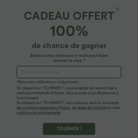
CADEAU OFFERT
100%
$44.95 USD
$44.95 USD
de chance de gagner
2 POUR 69,90€, 3 POUR 99,90€
-20% sur le 2ème, -25% sur le 3ème
Pantalon Tailleur Large Fluide Halara
Robe fluide midi de villégiature sans
Entrez votre addresse e-mail pour faire
Flex™ Gaufré Taille Haute Poches
manches, encolure carrée, dos nu croisé,
tourner la roue.*
+21
Latérales
fronces et soutien-gorge intégré
*Nouveaux utilisateurs uniquement.
En cliquant sur "TOURNER !", vous acceptez de recevoir des e-
mails promotionnels d'Halara. Vous pouvez vous désabonner à
tout moment.
En cliquant sur "TOURNER !", vous indiquez avoir lu et accepté
les conditions générales d'Halara
,
les règles de l'activité
et notre
politique de confidentialité
.
TOURNER !