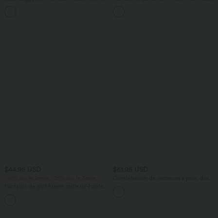
taille haute effet délavé avec poches
poches zippées
$44.95 USD
$61.95 USD
-20% sur le 2ème, -25% sur le 3ème
Combinaison de vacances à pois, dos
nu halter, coussinets amovibles, poches
Pantalon de golf fuselé, taille mi-haute,
et accès facile Easy Peasy
cordon, ourlet courbé, séchage rapide,
+2
avec poches—UPF40+