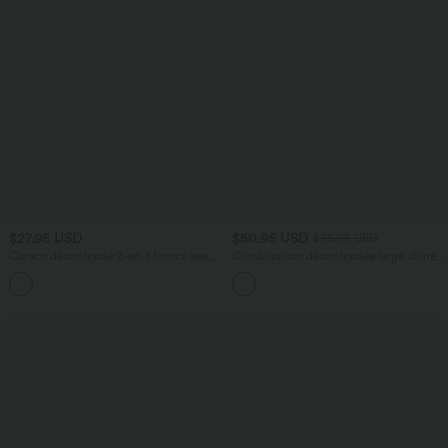
$27.95 USD
$50.95 USD
$56.95 USD
Caraco décontracté 2-en-1 froncé avec
Combinaison décontractée large chinée
brassière intégrée bretelles réglables
froncée bretelles ajustables avec poches
- Easy Peasy