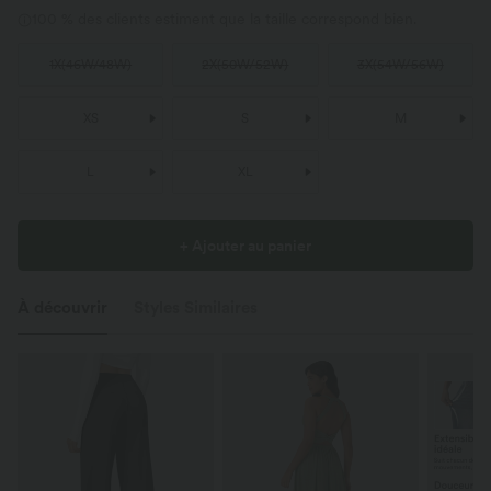
100 % des clients estiment que la taille correspond bien.
1X
(
46W/48W
)
2X
(
50W/52W
)
3X
(
54W/56W
)
XS
S
M
L
XL
+ Ajouter au panier
À découvrir
Styles Similaires