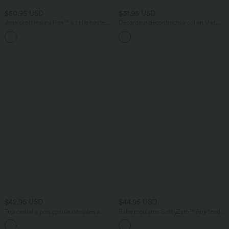
$50.95 USD
$31.95 USD
Jean droit Halara Flex™ à taille haute,
Débardeur décontracté à col en U et
poches multiples, effet délavé et tissu
brassière intégrée
+3
extensible
$42.95 USD
$44.95 USD
Top casual à pois épaule dénudée à
Robe moulante SoftlyZero™ Airy fendue
manches courtes avec ourlet incurvé
à effet frais InstantCool, brassière
asymétrique et brassière intégrée
intégrée, dos nu croisé à lacets,