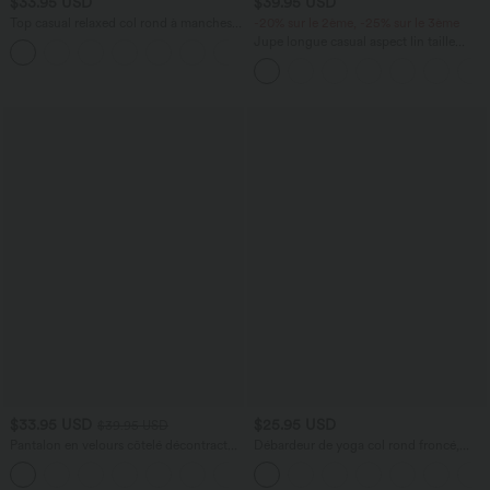
$33.95 USD
$39.95 USD
Top casual relaxed col rond à manches
-20% sur le 2ème, -25% sur le 3ème
chauve-souris
Jupe longue casual aspect lin taille
+1
haute avec cordon de serrage
$33.95 USD
$25.95 USD
$39.95 USD
Pantalon en velours côtelé décontracté
Débardeur de yoga col rond froncé,
taille moyenne avec poches latérales
tissu rafraîchissant - Protection UPF50+
+6