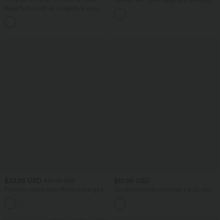
-20% sur le 2ème, -25% sur le 3ème
Halara Flex™ Jean large asymétrique
taille basse avec bouton, fermeture
Robe fluide midi de villégiature sans
éclair et poches multiples, délavé et
manches, encolure carrée, dos nu croisé,
extensible en maille
fronces et soutien-gorge intégré
$33.95 USD
$61.95 USD
$39.95 USD
Pantalon casual large fluide mélange lin
Combinaison de vacances à pois, dos
taille haute avec cordon de serrage et
nu halter, coussinets amovibles, poches
+5
poches
et accès facile Easy Peasy