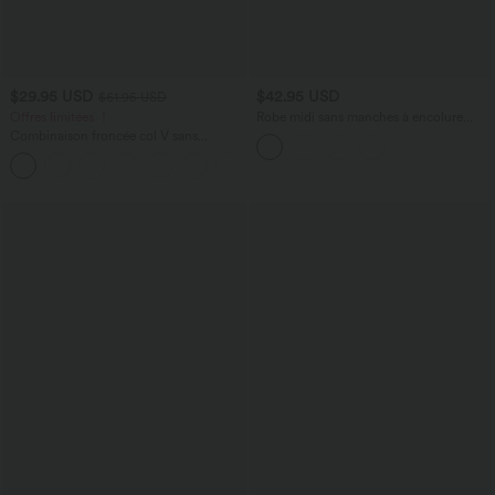
$29.95 USD
$42.95 USD
$61.95 USD
Offres limitées ！
Robe midi sans manches à encolure
arrondie avec coussinets amovibles et
Combinaison froncée col V sans
ourlet à volants
manches avec poches - Easy Peasy
+7