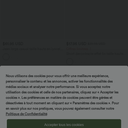
$61.95 USD
$17.95 USD
$31.95 USD
Jean large casual taille haute en lyocell
Offres limitées ！
avec poches
Short décontracté effet lin taille haute
avec cordon de serrage et poches
latérales
Promo
Nous utilisons des cookies pour vous offrir une meilleure expérience,
personnaliser le contenu et les annonces, activer les fonctionnalités des
médias sociaux et analyser notre performance. Si vous acceptez notre
utilisation des cookies et celle de nos partenaires, cliquez sur « Accepter les
cookies ». Les préférences en matière de cookies peuvent être gérées et
désactivées à tout moment en cliquant sur « Paramètres des cookies ». Pour
en savoir plus sur nos pratiques, vous pouvez également consulter notre
Politique de Confidentialité
Accepter tous les cookies