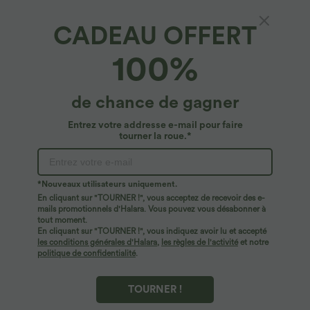
CADEAU OFFERT
Salopette de randonnée grande taille
100%
déperlante résistante à l'usure avec poches
zippées
5
(
9
)
de chance de gagner
$67.95 USD
Entrez votre addresse e-mail pour faire
tourner la roue.*
*Nouveaux utilisateurs uniquement.
En cliquant sur "TOURNER !", vous acceptez de recevoir des e-
mails promotionnels d'Halara. Vous pouvez vous désabonner à
tout moment.
En cliquant sur "TOURNER !", vous indiquez avoir lu et accepté
les conditions générales d'Halara
,
les règles de l'activité
et notre
politique de confidentialité
.
TOURNER !