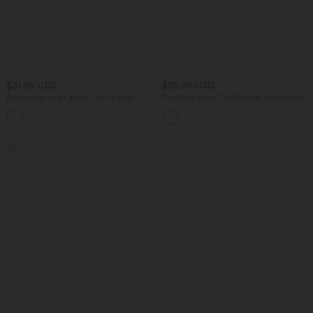
$31.95 USD
$39.95 USD
Débardeur yoga dos nu col U avec
Pantalon barrel DayStretch taille haute
bretelles croisées, ourlet arrondi et effet
avec poches
frais InstantCool, protection solaire
UPF50+
Promo