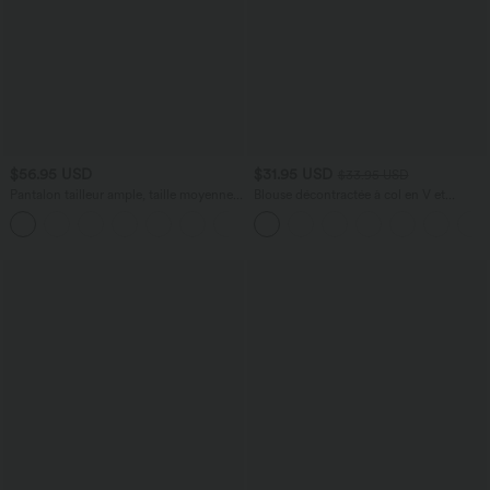
$56.95 USD
$31.95 USD
$33.95 USD
Pantalon tailleur ample, taille moyenne,
Blouse décontractée à col en V et
coupe barrel, à poches
manches courtes bouffantes
+3