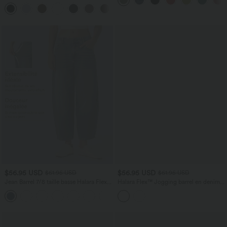
DayStretch coupe droite taille haute
+23
avec poches
$56.95 USD
$56.95 USD
$61.95 USD
$61.95 USD
Jean Barrel 7/8 taille basse Halara Flex™
Halara Flex™ Jogging barrel en denim
avec poches zippées
taille mi-haute avec poches