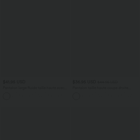
$41.95 USD
$36.95 USD
$44.95 USD
Pantalon large fluide taille haute avec
Pantalon taille haute coupe droite
cordon de serrage, poches latérales et
DayStretch avec poches
+15
aspect lin