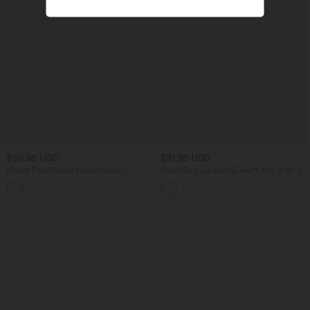
$50.95 USD
$31.95 USD
Halara Flex™ Jean barrel coupe
Short de yoga SoftlyZero™ Airy 2-en-1
tonneau taille mi-haute avec poches
taille très haute avec poches et effet frais
InstantCool 17,5 cm