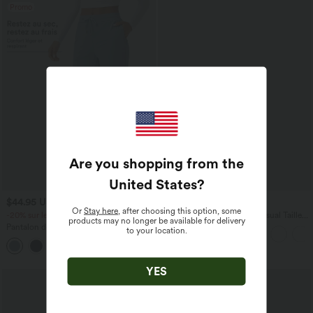
Promo
Are you shopping from the
United States
?
$44.95 USD
$50.95 USD
Or
Stay here
, after choosing this option, some
-20% sur le 2ème, -25% sur le 3ème
Halara Flex™ Jean Large Casual Taille
products may no longer be available for delivery
Haute Poches Multiples Tricot
Pantalon de golf fuselé, taille mi-haute,
to your location.
Extensible Délavé
cordon, ourlet courbé, séchage rapide,
+2
avec poches—UPF40+
YES