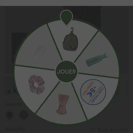
Couleur
Noir
Taille
(FR)
Guide des tailles