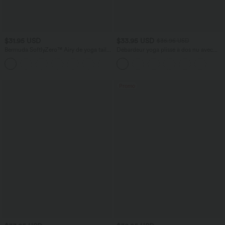
$31.95 USD
$33.95 USD
$36.95 USD
Bermuda SoftlyZero™ Airy de yoga taille
Débardeur yoga plissé à dos nu avec
haute avec poches multiples et effet
bretelles croisées et séchage rapide
+16
frais InstantCool
Promo