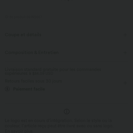
ID de produit 02749557
Coupe et détails
Poches cargo
Poches latérales
Dos croisé
Composition & Entretien
Col carré
Croisé
Froncé
Cargo
Enfilable
Livraison standard gratuite pour les commandes
supérieures à
Braguette zippée
$84.09 USD
Randonnée
Retours faciles sous 30 jours
Longueur cheville avec plis
Sans manches
Salopettes
Paiement facile
Le logo est en cours d’intégration. Selon le style ou la
couleur, l’article reçu peut être livré avec ou sans logo.
En savoir plus