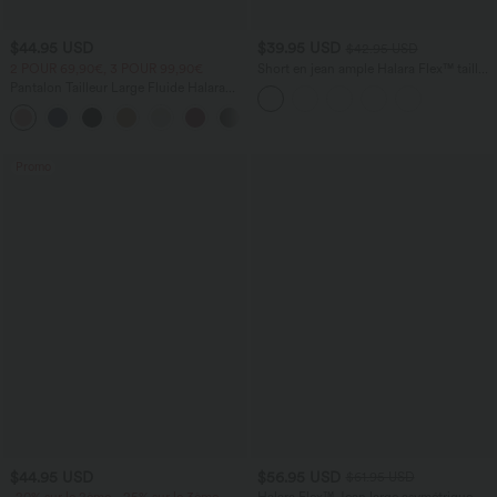
$44.95 USD
$39.95 USD
$42.95 USD
2 POUR 69,90€, 3 POUR 99,90€
Short en jean ample Halara Flex™ taille
haute croisé gainant décontracté avec
Pantalon Tailleur Large Fluide Halara
poches
Flex™ Gaufré Taille Haute Poches
+21
Latérales
Promo
$44.95 USD
$56.95 USD
$61.95 USD