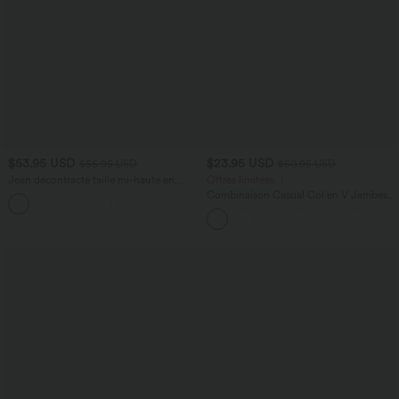
$53.95 USD
$23.95 USD
$56.95 USD
$50.95 USD
Jean décontracté taille mi-haute en
Offres limitées ！
lyocell drapé avec cordon de serrage et
Combinaison Casual Col en V Jambes
poches
Large Plissée Manches Courtes Poche
Latérale Gaufrée Fluide