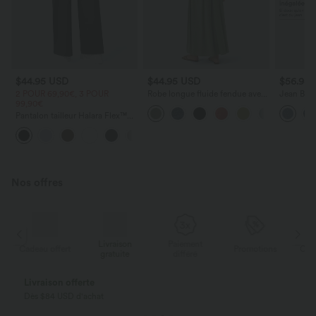
$44.95 USD
$44.95 USD
$56.95
2 POUR 69,90€, 3 POUR
Robe longue fluide fendue avec
Jean Barre
99,90€
poches latérales, dos nu et effet
Halara Fl
torsadé
zippées
Pantalon tailleur Halara Flex™
DayStretch coupe droite taille
+23
haute avec poches
Nos offres
Livraison
Paiement
ert
Promotions
Cadeau offert
gratuite
différé
Livraison offerte
Dès $84 USD d'achat