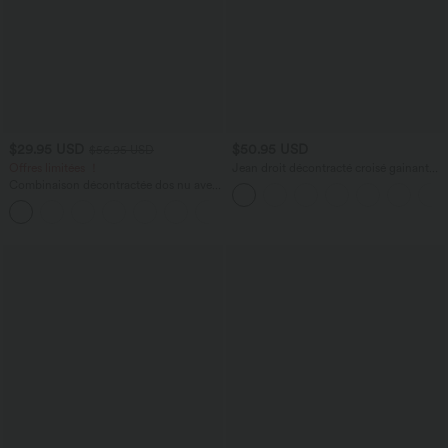
$29.95 USD
$50.95 USD
$56.95 USD
Offres limitées ！
Jean droit décontracté croisé gainant
taille haute avec poches Halara Flex™
Combinaison décontractée dos nu avec
poches latérales
+10