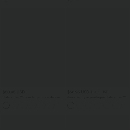
légèrement plissée pour invitée de
mariage et demoiselle d'honneur
$50.95 USD
$56.95 USD
$61.95 USD
Halara Flex™ Jean large fluide délavé
Jean baggy asymétrique Halara Flex™
taille haute à rayures avec poches
taille haute effet délavé avec poches
+1