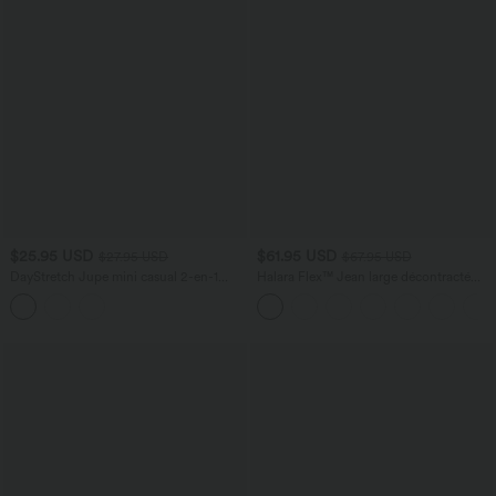
$25.95 USD
$61.95 USD
$27.95 USD
$67.95 USD
DayStretch Jupe mini casual 2-en-1
Halara Flex™ Jean large décontracté
bodycon plissée croisée taille haute
taille haute gainant avec poches