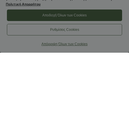
Πολιτική Απορρήτου
Αποδοχή Όλων των Cookies
39,95 €
54,95 €
-20% τη 2η, -25% την 3η
Χαλτέρ ολόσωμη φόρμα χωρίς
μανίκια και με ανοιχτή πλάτη, με
Παντελόνι γκολφ μέσης με κορδόνι,
Ρυθμίσεις Cookies
ενσωματωμένο σουτιέν, πουά
καμπυλωτό τελείωμα, με γρήγορο
σχέδιο σε resort στιλ, με τσέπες —
+2
στέγνωμα, κωνική γραμμή και
πανεύκολο
τσέπες - UPF40+
Απόρριψη Όλων των Cookies