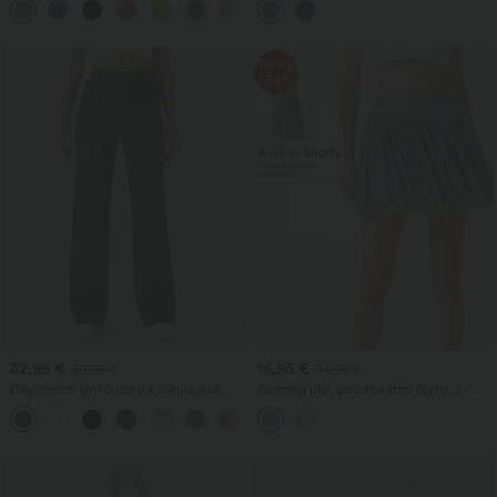
+8
ανοιχτή πλάτη, σκίσιμο και τσέπες
τσέπες
Πώληση
-54%
32,95 €
15,95 €
39,95 €
34,95 €
DayStretch ψηλόμεσο καθημερινό
Λεοπάρ μίνι φούστα από δίχτυ, 2-
παντελόνι με ίσια γραμμή και τσέπες
σε-1, μεσαίου ύψους μέση, αέρινη, με
+23
τσέπη