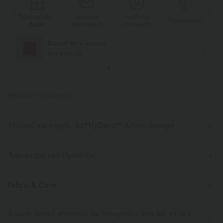
Προσφέρθηκε
Δωρεάν
Αναβολή
Π
ές
Προσφορές
δώρο
Βιβλιοθήκη
πληρωμής
Δωρεάν πουά κασκόλ
Από €159.00
PRODUCT ID: 02739211
Μαλακό και κομψό, SoftlyZero™ Αέρινο ύφασμα
Νιώσε σαν να αιωρείσαι στον αέρα με το υπερ-απαλό ύφασμά μας
που είναι δροσερό στο άγγιγμα.
Χαρακτηριστικά Προϊόντος
τετραπλό ελαστικό
Ανεπιστρεπτί
Fabric & Care
Δροσερό στην αφή
Μαλακό και κομψό
Δωρεάν τυπική αποστολή για παραγγελίες άνω των
49,00 €