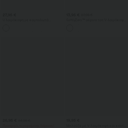
27,95 €
13,95 €
27,95 €
U λαιμόκοψη με καμπυλωτό
SoftlyZero™ αέρινο τοπ V-λαιμόκοψη
τελείωμα InstantCool αμάνικο τοπ
με racerback, σταυρωτό τελείωμα,
για γιόγκα - UPF50+
ενσωματωμένο σουτιέν, κοντό τοπ
με δροσερή αίσθηση για γιόγκα -
UPF50+
26,95 €
19,95 €
54,95 €
Προσφορές περιορισμένης διάρκειας!
Μπλούζα με V-λαιμόκοψη και κοντό