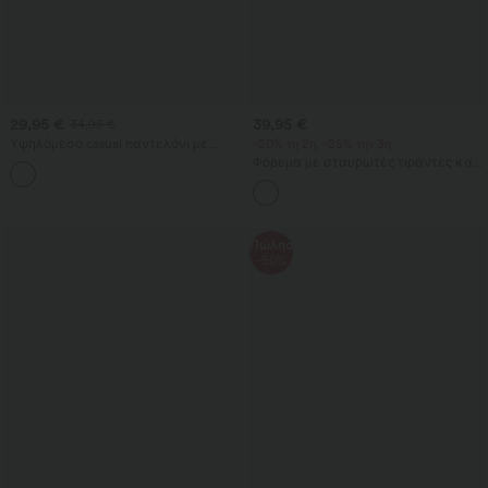
29,95 €
39,95 €
34,95 €
Υψηλόμεσο casual παντελόνι με
-20% τη 2η, -25% την 3η
κορδόνι, φαρδιά γραμμή, από μείγμα
Φόρεμα με σταυρωτές τιράντες και
+5
λίνου, με τσέπες.
ανοιχτή πλάτη, τετράγωνη
λαιμόκοψη, αμάνικο, με ρυτιδώσεις,
ενσωματωμένο σουτιέν, μίντι μήκος
— αέρινο resort/ milkmaid στυλ
Πώληση
-50%