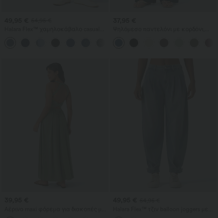
49,95 €
37,95 €
54,95 €
Halara Flex™ χαμηλοκάβαλο casual
Ψηλόμεσο παντελόνι με κορδόνι,
τζιν με φερμουάρ στις τσέπες και
τσέπες, φαρδιά χαλαρή γραμμή,
μπατζάκια σε σχήμα βαρελιού
casual, με υφή σαν λινό
39,95 €
49,95 €
54,95 €
Αέρινο maxi φόρεμα για διακοπές με
Halara Flex™ τζιν balloon joggers με
στριφογυριστή λεπτομέρεια στην
μεσαία μέση σε casual στιλ και