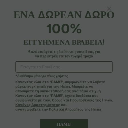
ΕΝΑ ΔΩΡΕΑΝ ΔΩΡΟ
Κούπα
A-D-κύπελλα
100%
A-D-κύπελλα
DD-F-κύπελλα
ΕΓΓΥΗΜΕΝΑ ΒΡΑΒΕΙΑ!
Επιλογή μεγέθους
(FR)
Πίνακας μεγεθών
Απλά εισάγετε τη διεύθυνση email σας για
XS
(
32/34
)
S
(
34/36
)
M
(
38/40
)
να περιστρέψετε τον τυχερό τροχό
L
(
42/44
)
XL
(
46
)
1X
*Διαθέσιμο μόνο για νέους χρήστες
Κάνοντας κλικ στο "ΠΑΜΕ!", συμφωνείτε να λάβετε
2X
3X
μάρκετινγκ emails για την Halara. Μπορείτε να
αποσύρετε τη συγκατάθεσή σας ανά πάσα στιγμή
Κάνοντας κλικ στο "ΠΑΜΕ!", έχετε διαβάσει και
συμφωνείτε με τους
Όρους και Προϋποθέσεις
της Halara,
+ ΠΡΟΣΘΗΚΗ ΣΤΟ ΚΑΛΑΘΙ
Κανόνες Δραστηριότητας
και
αναγνωρίζετε την Πολιτική Απορρήτου
της Halara
Περισσότερο να αγαπάς
Παρόμοια Στυλ
ΠΑΜΕ!