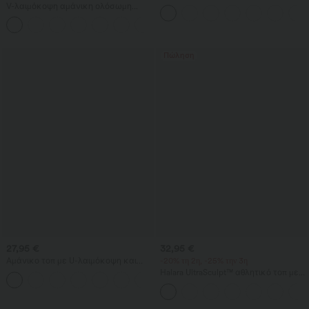
μανίκι σε casual στιλ
V-λαιμόκοψη αμάνικη ολόσωμη
φόρμα με ρυτιδωμένες τσέπες —
+7
Πανεύκολο
Πώληση
27,95 €
32,95 €
Αμάνικο τοπ με U-λαιμόκοψη και
-20% τη 2η, -25% την 3η
ενσωματωμένο σουτιέν, χαλαρή
Halara UltraSculpt™ αθλητικό τοπ με
εφαρμογή, καθημερινό
στρογγυλή λαιμόκοψη και καμπύλο
τελείωμα