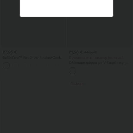
27,95 €
21,95 €
44,95 €
SoftlyZero™ Airy 2-σε-1 InstantCool
Προσφορές περιορισμένης διάρκειας!
σορτς γιόγκα, εξαιρετικά ψηλή μέση,
Ολόσωμη φόρμα με V-λαιμόκοψη,
+23
7" με τσέπες
κοντό μανίκι, πλαϊνές τσέπες,
φαρδιά πόδια και αέρινο κόψιμο από
βαφλ ύφασμα — καθημερινή
Πώληση