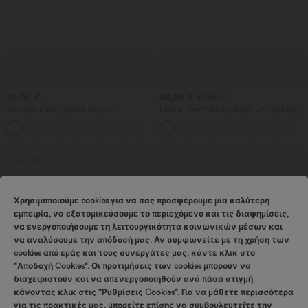
29,95 €
49,95 €
54,95 €
Χαλαρό καθημερινό τοπ με
Halara Flex™ Ασύμμετρη ψηλόμεση
στρογγυλή λαιμόκοψη και μανίκια
πλυμένη φαρδιά τζιν με τσέπες
+1
νυχτερίδας
Πώληση
Χρησιμοποιούμε cookies για να σας προσφέρουμε μια καλύτερη
εμπειρία, να εξατομικεύσουμε το περιεχόμενο και τις διαφημίσεις,
να ενεργοποιήσουμε τη λειτουργικότητα κοινωνικών μέσων και
να αναλύσουμε την απόδοσή μας. Αν συμφωνείτε με τη χρήση των
cookies από εμάς και τους συνεργάτες μας, κάντε κλικ στο
“Αποδοχή Cookies“. Οι προτιμήσεις των cookies μπορούν να
διαχειριστούν και να απενεργοποιηθούν ανά πάσα στιγμή
κάνοντας κλικ στις “Ρυθμίσεις Cookies“. Για να μάθετε περισσότερα
για τις πρακτικές μας, μπορείτε επίσης να συμβουλευτείτε την