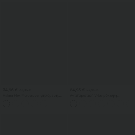
34,95 €
24,95 €
37,95 €
27,95 €
Halara Flex™ crossover ψηλόμεση,
Αντιζαρωτική V-λαιμόκοψη
κοιλιοσυμπιεστική denim casual
κοντομάνικη oversized μπλούζα
βερμούδα σορτς σε φαρδιά γραμμή
εργασίας
με τσέπες