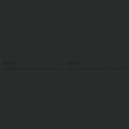
34,95 €
24,95 €
DayStretch ψηλόμεσο barrel-leg casual
Cami τοπ με ρυθμιζόμενες τιράντες,
παντελόνι με τσέπες
ρυτιδωτή 2-σε-1 σχεδίαση με
+5
ενσωματωμένο σουτιέν, καθημερινό