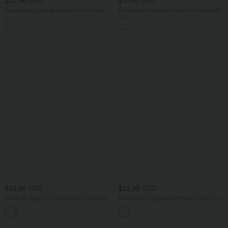
$22.95 USD
$31.95 USD
Débardeur yoga dos nu croisé froncé
Débardeur de yoga Halara UltraSculpt™
bretelles doubles longueur allongée
dos nu à bretelles doubles avec
sans couture OneForm Seamless Flow
coussinets amovibles - bonnets E à G
$42.95 USD
$22.95 USD
Veste de yoga courte ajustée Seamless
Débardeur yoga asymétrique OneForm
Flow à col montant, manches longues
Seamless Flow avec brassière intégrée
et trous pour les pouces