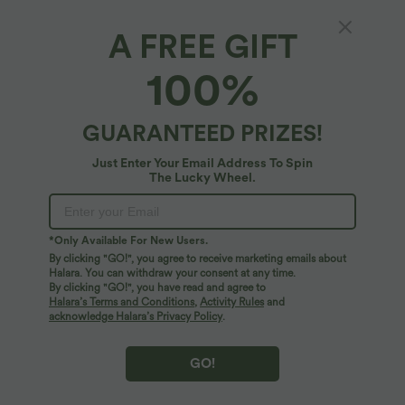
A FREE GIFT
SoftlyZero™ Airy*
100%
Débardeur SoftlyZero™ Airy décontracté col
cœur dos nu froncé brassière intégrée effet
frais InstantCool
$25.95 USD
GUARANTEED PRIZES!
Just Enter Your Email Address To Spin
The Lucky Wheel.
*Only Available For New Users.
By clicking "GO!", you agree to receive marketing emails about
Halara. You can withdraw your consent at any time.
By clicking "GO!", you have read and agree to
Halara’s Terms and Conditions
,
Activity Rules
and
acknowledge Halara’s Privacy Policy
.
GO!