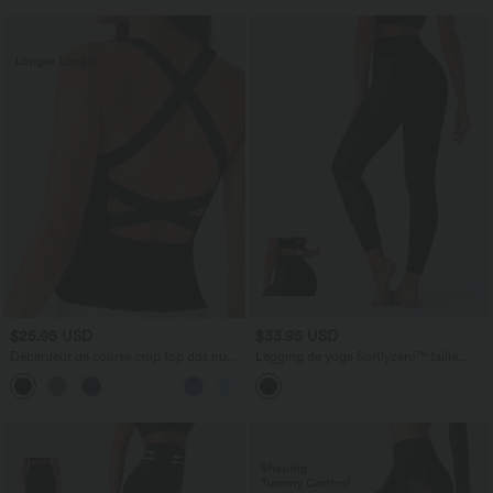
$25.95 USD
$33.95 USD
Débardeur de course crop top dos nu
Legging de yoga Softlyzero™ taille
col carré bretelles croisées Softlyzero™
haute croisé avec filet contrasté, poche
Airy Cool Touch - longueur rallongée -
et protection UPF50+
UPF50+