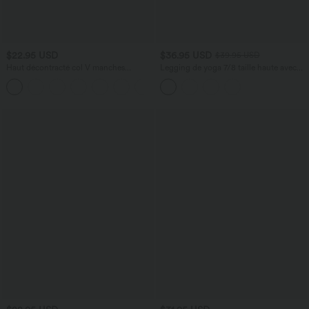
$22.95 USD
$36.95 USD
$39.95 USD
Haut décontracté col V manches
Legging de yoga 7/8 taille haute avec
courtes froncé
poches latérales, dos croisé et dentelle
+1
contrastante Softlyzero™-UPF50+