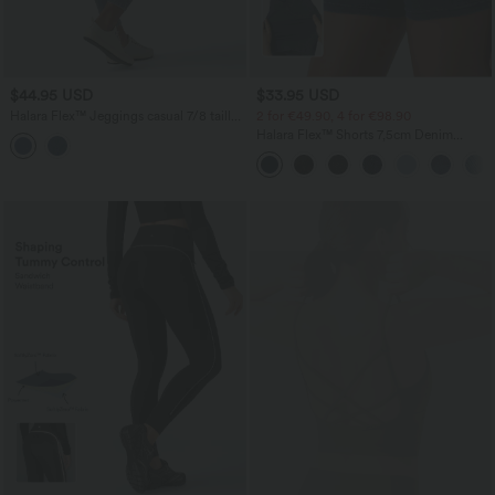
$44.95 USD
$33.95 USD
Halara Flex™ Jeggings casual 7/8 taille
2 for €49.90, 4 for €98.90
haute en lyocell drapé effet denim, avec
Halara Flex™ Shorts 7,5cm Denim
poches
Casual Taille Haute Poches Latérales
Croisées en Maille Extensible