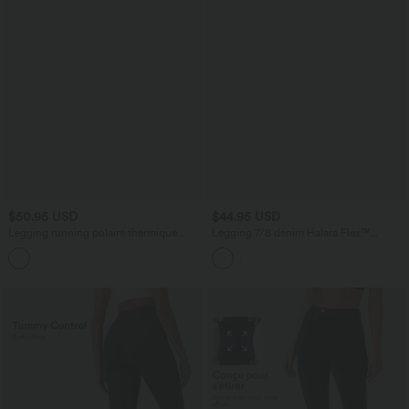
$50.95 USD
$44.95 USD
Legging running polaire thermique
Legging 7/8 denim Halara Flex™
gainant croisé dos taille haute Halara
SoCinched gainant effet push-up taille
UltraSculpt™ Heat avec poches
haute avec poches