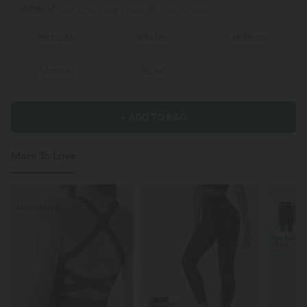
100%
of customers say these fit true to size.
XS
(
32/34
)
S
(
34/36
)
M
(
38/40
)
L
(
42/44
)
XL
(
46
)
+ ADD TO BAG
More To Love