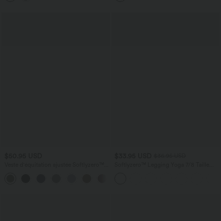
Édition Easy Peasy
$50.95 USD
$33.95 USD
$36.95 USD
Veste d'équitation ajustée Softlyzero™
Softlyzero™ Legging Yoga 7/8 Taille
avec col montant, passe-pouces,
Haute avec Poche au Dos Découpe
poches, plis et fermeture éclair -
Croisée et Dentelle Contrastante
Protection UPF50+