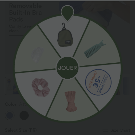
Color
Aster Blue
Select Size
(FR)
Size Chart