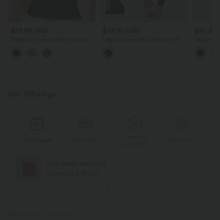
$25.95 USD
$33.95 USD
$50.95
Débardeur de course crop top
Legging de yoga Softlyzero™
Legging d
dos nu col carré bretelles
taille haute croisé avec filet
taille hau
croisées Softlyzero™ Airy Cool
contrasté, poche et protection
contrasté
Touch - longueur rallongée -
UPF50+
UltraScu
UPF50+
Our Offerings
Deferred
s
Gift offered
Free delivery
Promotions
G
payment
Free polka dot scarf
Starting at $178 USD
PRODUCT ID: 03097461