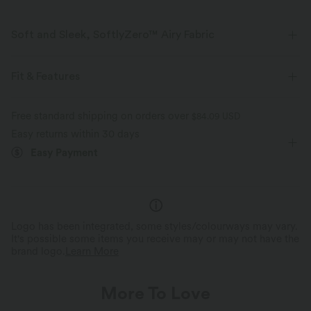
Soft and Sleek, SoftlyZero™ Airy Fabric
Feel like you're floating on air with our super-soft fabric that's cool to
touch.
Fit & Features
Four-way stretch
Breathable
Form-Fitting
Built-in Bra
Curved Hem
Free standard shipping on orders over
$84.09 USD
Easy returns within 30 days
Sweetheart
Cut-out
Ruched
Pull-on
Feels cool to the touch
Soft and sleek
Easy Payment
Casual
Hip Length
Sleeveless
High Stretch
Moisture-wicking
Four-Way Stretch
Tank
Logo has been integrated, some styles/colourways may vary.
It's possible some items you receive may or may not have the
brand logo.
Learn More
More To Love