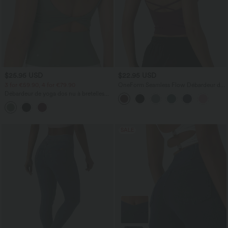
$25.95 USD
$22.95 USD
3 for €59.90, 4 for €79.90
OneForm Seamless Flow Débardeur de
yoga crop dos nu croisé décolleté en V
Débardeur de yoga dos nu à bretelles
profond avec soutien-gorge intégré
doubles et design torsadé
SALE