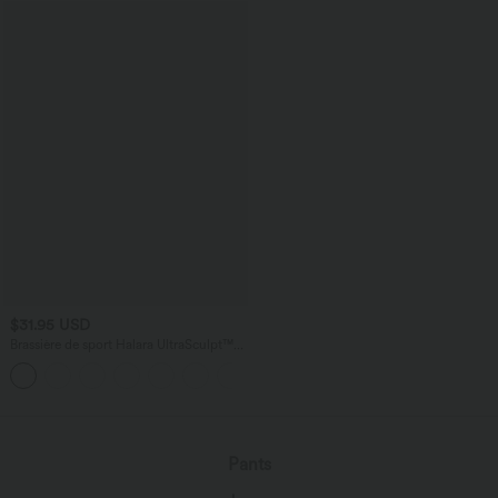
$31.95 USD
Brassière de sport Halara UltraSculpt™
maintien moyen dos nu avec boucle
+2
ajustable et brassière intégrée
Pants