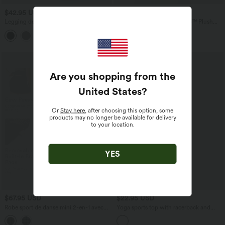
$42.95 USD
$27.95 USD
Legging de randonnée gainant taille
Brassière de sport SoftlyZero™ Plush
haute réfléchissant avec poches -
maintien léger bretelles croisées dos nu
UPF50+ SoftlyZero™
Are you shopping from the
United States
?
Or
Stay here
, after choosing this option, some
products may no longer be available for delivery
to your location.
YES
$67.95 USD
$22.95 USD
Robe sport de danse mini 2-en-1 avec
Yoga sports top with racerback and
brassière intégrée UltraSculpt™ à
rounded hem
imprimé à carreaux avec poches -