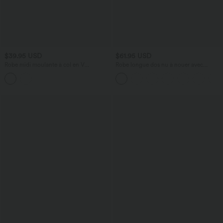
$39.95 USD
$61.95 USD
Robe midi moulante à col en V
Robe longue dos nu à nouer avec
rembourrage non amovible et fronces à
soutien-gorge intégré et poches
cordon