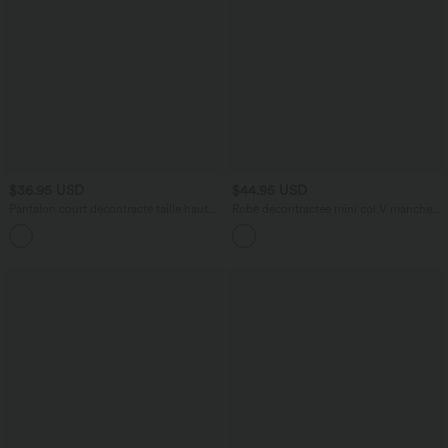
$36.95 USD
$44.95 USD
Pantalon court décontracté taille haute
Robe décontractée mini col V manches
avec cordon de serrage, ourlet arrondi,
courtes à rayures avec poches
effet lin et poches