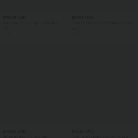
$33.95 USD
$61.95 USD
Softlyzero™ Legging Unis Poches
Robe sport SoftlyZero™ Plush ventre
Croisées
plat avec poches – Édition Easy Peasy
+16
$44.95 USD
$36.95 USD
Salopette jogging maternité
Robe midi casual chinée col rond à