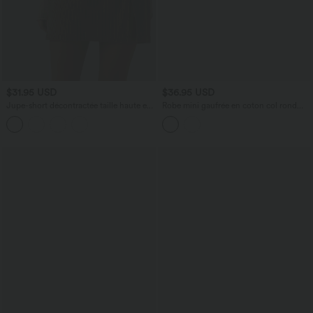
$31.95 USD
$36.95 USD
Jupe-short décontractée taille haute en
Robe mini gaufrée en coton col rond
velours côtelé avec zip arrière et fentes -
sans manches avec poches
Longueur plus longue