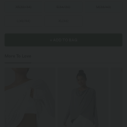
XS
(
32/34
)
S
(
34/36
)
M
(
38/40
)
L
(
42/44
)
XL
(
46
)
+ ADD TO BAG
More To Love