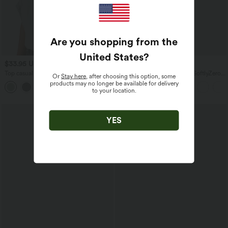
Are you shopping from the
United States
?
$33.95 USD
$44.95 USD
Top casual relaxed col rond à manches
Robe de sport mini de yoga SoftlyZero™
Or
Stay here
, after choosing this option, some
chauve-souris
Airy 2-en-1 effet frais InstantCool col
products may no longer be available for delivery
+1
rond à manches courtes, demi-zip et
to your location.
poches, accès facile Easy Peasy
SALE
YES