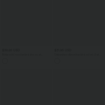
$36.95 USD
$31.95 USD
Robe mini moulante à dos nu et
Débardeur décontracté à col en U et
brassière intégrée
brassière intégrée