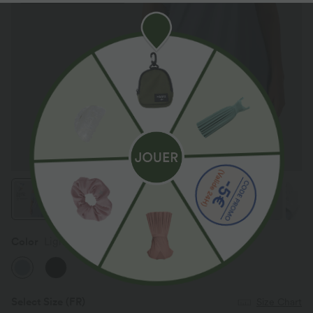
Color
Light Grey Blue
Select Size
(FR)
Size Chart