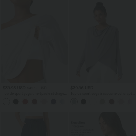
$39.95 USD
$39.95 USD
$42.95 USD
Top de sport yoga une épaule séchage
Top de sport yoga à capuche col drapé
rapide ourlet arrondi asymétrique
manches longues avec trous pouces et
+3
manches longues avec trous pouces -
poches
Brassière intégrée