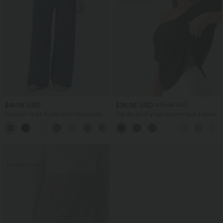
$41.95 USD
$36.95 USD
$39.95 USD
Pantalon large fluide taille haute avec
Top de sport yoga asymétrique à épaule
cordon de serrage, poches latérales et
dénudée manches courtes ourlet arrondi
+15
aspect lin
et coupe asymétrique à séchage rapide
– Soutien-gorge intégré