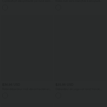
Combishort décontracté col rond sans
Robe midi sans manches à encolure
manches effet frais InstantCool avec
arrondie avec coussinets amovibles et
+3
nœud frontal et poches, accès facile
ourlet à volants
Easy Peasy, protection solaire UPF50+
$36.95 USD
$25.95 USD
Robe débardeur midi décontractée en
Débardeur de yoga col rond froncé,
vichy froissé, col rond, sans manches, à
tissu rafraîchissant - Protection UPF50+
poches