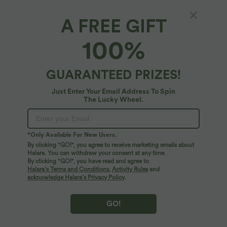
A FREE GIFT
SoftlyZero™ Airy*
100%
Robe courte décontractée SoftlyZero™ Airy à
une épaule manches courtes avec brassière
intégrée effet frais InstantCool
$36.95 USD
GUARANTEED PRIZES!
Just Enter Your Email Address To Spin
The Lucky Wheel.
*Only Available For New Users.
By clicking "GO!", you agree to receive marketing emails about
Halara. You can withdraw your consent at any time.
By clicking "GO!", you have read and agree to
Halara’s Terms and Conditions
,
Activity Rules
and
acknowledge Halara’s Privacy Policy
.
GO!