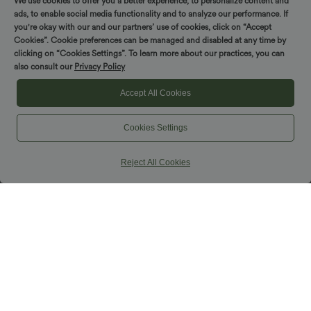
We use cookies to offer you a better experience, to personalize content and
manches courtes
ads, to enable social media functionality and to analyze our performance. If
you're okay with our and our partners’ use of cookies, click on “Accept
Cookies”. Cookie preferences can be managed and disabled at any time by
clicking on “Cookies Settings”. To learn more about our practices, you can
also consult our
Privacy Policy
Accept All Cookies
Cookies Settings
Reject All Cookies
$44.95 USD
Robe mini casual fluide 2-en-1 col U
avec brassière intégrée et poches —
Édition Easy Peasy