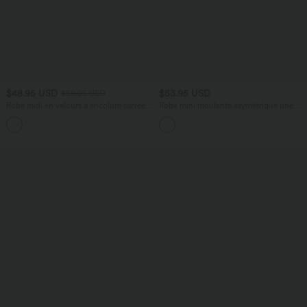
$48.95 USD
$53.95 USD
$59.95 USD
Robe midi en velours à encolure carrée,
Robe mini moulante asymétrique une
style corset, laçage et fronces, avec
épaule à manches courtes avec
coussinets amovibles
coussinets amovibles