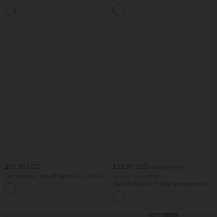
Boutonnés Multiples Poches Plis et
taille haute avec cordon de serrage et
+10
Tissu Gaufré
poches
$56.95 USD
$23.95 USD
$50.95 USD
Combinaison casual aspect lin col rond
Limited-time offers!
échancré sans manches avec nœud
Robe SoftlyZero™ Airy de danse mini 2-
frontal et poches – Easy Peasy
en-1 dos nu, col U, bretelles croisées,
poches latérales et effet frais
InstantCool, accès facile Easy Peasy