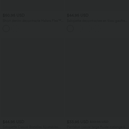
$50.95 USD
$44.95 USD
Short denim décontracté Halara Flex™
Salopette décontractée en tissu gaufré,
gainant taille haute ourlet roulotté avec
coupe corsaire, avec bretelles ajustables,
poches
boutons et multiples poches
$44.95 USD
$33.95 USD
$39.95 USD
Salopette Casual Bretelles Ajustables
Pantalon casual large fluide mélange lin