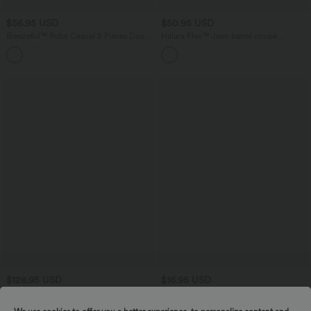
$56.95 USD
$50.95 USD
Breezeful™ Robe Casual 2 Pièces Dos
Halara Flex™ Jean barrel coupe
Nu Haut Bas Poche Latérale Fluide
tonneau taille mi-haute avec poches
+1
Séchage Rapide
$128.95 USD
$16.95 USD
Doudoune longue à capuche zippée à
Haut décontracté oversize chiné
manches longues avec poches
asymétrique une épaule dénudée