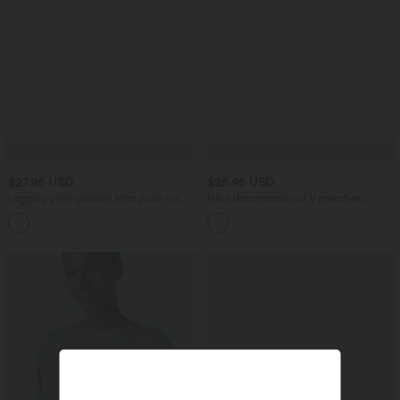
$27.95 USD
$25.95 USD
Legging yoga gainant effet push-up
Haut décontracté col V manches
taille moyenne sans couture OneForm
courtes froncé coupe décontractée
Seamless Flow