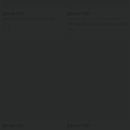
$36.95 USD
$22.95 USD
Robe mini moulante décontractée
-20% on the 2nd, -25% on the 3rd
asymétrique manches courtes froncée
Manteau décontracté côtelé à manches
longues avec fentes
$61.95 USD
$42.95 USD