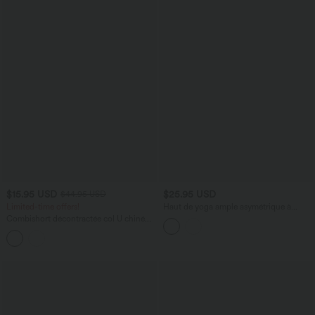
$15.95 USD
$25.95 USD
$44.95 USD
Limited-time offers!
Haut de yoga ample asymétrique à
manche longue
Combishort décontractée col U chiné
avec poches