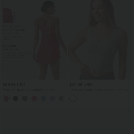
$56.95 USD
$22.95 USD
Robe de sport yoga mini 2-pièces
Brassière courte col V en jacquard avec
SoftlyZero™ Plush à découpes avec
fronces et brassière intégrée
poche A-C