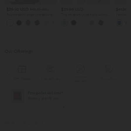
$39.95 USD
$39.95 USD
$41.95 
$42.95 USD
Top de sport yoga une épaule
Top de sport yoga à capuche col
Pantalon l
séchage rapide ourlet arrondi
drapé manches longues avec
avec cord
+3
asymétrique manches longues
trous pouces et poches
latérales 
avec trous pouces - Brassière
intégrée
Our Offerings
Deferred
s
Gift offered
Free delivery
Promotions
G
payment
Free polka dot scarf
Starting at $178 USD
PRODUCT ID: 02905666