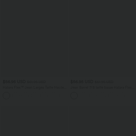
$56.95 USD
$56.95 USD
$61.95 USD
$61.95 USD
Halara Flex™ Jean Larges Taille Haute
Jean Barrel 7/8 taille basse Halara Flex™
Ourlet Roulotté Multiples Poches
avec poches zippées
+1