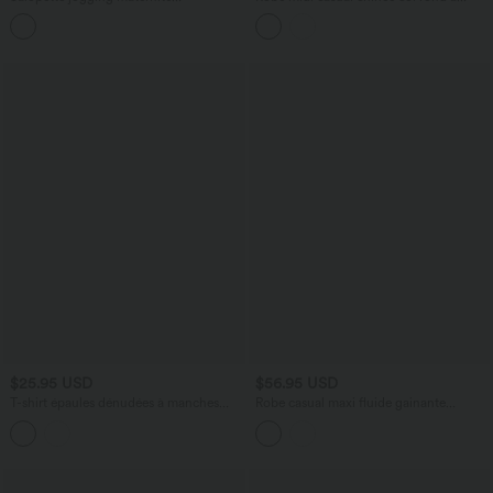
décontractée gauffrée avec poches
manches courtes, avec poches
$25.95 USD
$56.95 USD
T-shirt épaules dénudées à manches
Robe casual maxi fluide gainante
longues
froncée à épaules dénudées avec
brassière intégrée