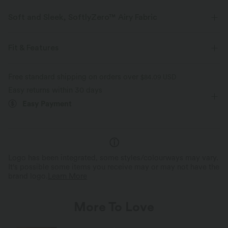
Soft and Sleek, SoftlyZero™ Airy Fabric
Feel like you're floating on air with our super-soft fabric that's cool to
touch.
Fit & Features
Four-way stretch
Breathable
Built-in Bra
Asymmetrical Back
One-Shoulder
Free standard shipping on orders over
$84.09 USD
Easy returns within 30 days
Pull-on
Casual
Mini
Tunic
Short Sleeve
Feels cool to the touch
Soft and sleek
Easy Payment
High Stretch
Four-Way Stretch
Moisture-wicking
Logo has been integrated, some styles/colourways may vary.
It's possible some items you receive may or may not have the
brand logo.
Learn More
More To Love