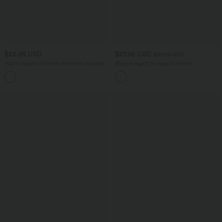
$22.95 USD
$27.95 USD
$31.95 USD
Haut casual col carré manches courtes
Blouse esprit bureau oversize
défroissage facile, col V et manches
+10
courtes