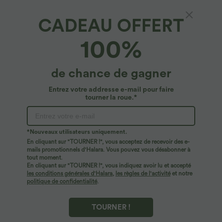
CADEAU OFFERT
Combinaison décontractée ample effet lin,
100%
manches courtes, cordon de serrage, à
poches
$56.95 USD
de chance de gagner
Entrez votre addresse e-mail pour faire
tourner la roue.*
*Nouveaux utilisateurs uniquement.
En cliquant sur "TOURNER !", vous acceptez de recevoir des e-
mails promotionnels d'Halara. Vous pouvez vous désabonner à
tout moment.
En cliquant sur "TOURNER !", vous indiquez avoir lu et accepté
les conditions générales d'Halara
,
les règles de l'activité
et notre
politique de confidentialité
.
TOURNER !