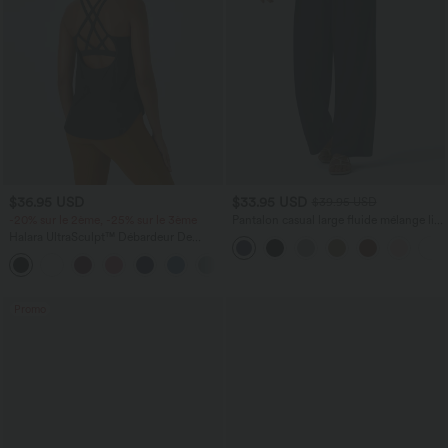
$36.95 USD
$33.95 USD
$39.95 USD
-20% sur le 2ème, -25% sur le 3ème
Pantalon casual large fluide mélange lin
taille haute avec cordon de serrage et
Halara UltraSculpt™ Débardeur De
poches
Course à Col en U Dos Nu Ourlet
+11
Incurvé Croisé
Promo