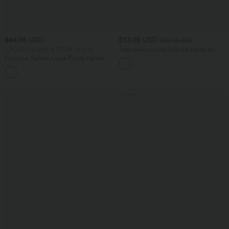
$44.95 USD
$53.95 USD
$56.95 USD
2 POUR 69,90€, 3 POUR 99,90€
Jean décontracté taille mi-haute en
lyocell drapé avec cordon de serrage et
Pantalon Tailleur Large Fluide Halara
poches
Flex™ Gaufré Taille Haute Poches
+21
Latérales
Promo