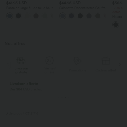
$41.95 USD
$44.95 USD
$36.95
Pantalon large fluide taille haute
Salopette Décontractée Gaufrée
-20% sur 
avec cordon de serrage, poches
Plissée Poches Multiples Avec
3ème
+15
latérales et aspect lin
Boutons Bretelles Réglables
Halara Ul
De Cours
Ourlet In
Nos offres
Livraison
Paiement
ert
Promotions
Cadeau offert
gratuite
différé
Payez en plusieurs fois SANS FRAIS
Avec Klarna
ID de produit 03121716