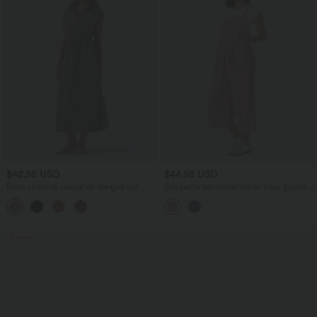
$42.95 USD
$44.95 USD
Robe chemise casual mi-longue col
Salopette décontractée en tissu gaufré,
manches courtes ceinturée ourlet
coupe corsaire, avec bretelles ajustables,
arrondi avec fente et poches
boutons et multiples poches
Promo