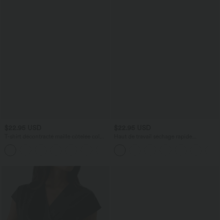
$22.95 USD
$22.95 USD
T-shirt décontracté maille côtelée col
Haut de travail séchage rapide
carré manches papillon froncé
Breezeful™ col rond manches courtes
avec dos ajouré