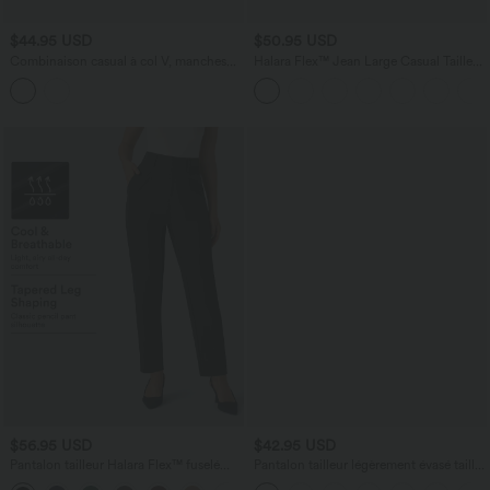
$44.95 USD
$50.95 USD
Combinaison casual à col V, manches
Halara Flex™ Jean Large Casual Taille
chauve-souris, détails froncés, poches et
Haute Poches Multiples Tricot
accès facile Easy Peasy
Extensible Délavé
$56.95 USD
$42.95 USD
Pantalon tailleur Halara Flex™ fuselé
Pantalon tailleur légèrement évasé taille
uni, taille haute, avec poches
haute avec poches arrière Halara Flex™