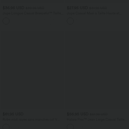
$36.95 USD
$27.95 USD
$39.95 USD
$31.95 USD
Jupe Longue Casual Breezeful™ Taille
Jupe Casual Maxi à Taille Haute et
Haute à Volants 2en1 Fluide Sèchement
Ourlet Fendu en A-Line en Côtes
+8
Rapide Quotidien Maxi
$61.95 USD
$56.95 USD
$61.95 USD
Robe midi rayée sans manches col V
Halara Flex™ Jean Large Casual Taille
avec soutien-gorge intégré
Basse avec Boutons Zip Multiples
Poches Lavés Élastiques et Tricotés