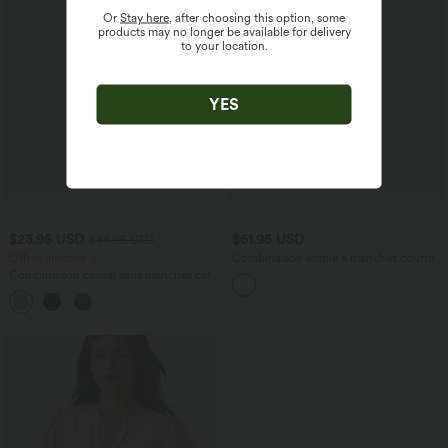
Or
Stay here
, after choosing this option, some
products may no longer be available for delivery
to your location.
YES
$23.95 USD
$61.95 USD
$44.95 USD
Offres limitées ！
Combinaison ample à manches courtes
et col bateau, cordon de serrage et
Combinaison casual sans manches col V
poches - Édition Easy Peezy
cordon de serrage avec poches - Easy
Peasy