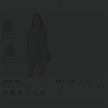
manches courtes effet frais InstantCool
à séchage rapide
$39.95 USD
$33.95 USD
$36.95 USD
Combishort de villégiature 2-en-1 à dos
Short resort 12,5 cm taille haute effet lin
nu, design torsadé, poches latérales -
avec ourlet roulotté et poches
+11
Édition Easy Peasy