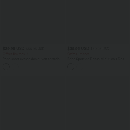
$29.95 USD
$35.95 USD
$56.95 USD
$50.95 USD
Offres limitées ！
Offres limitées ！
Robe sport évasée dos ouvert torsadé
Robe Sport de Danse Mini 2 en 1 Dos
Halara X Smiley
®
SoftlyZero™ Airy avec
Drapé à Crochet G avec Poches
poches – Longueur allongée – Édition
Latérales
Easy Peasy – Bonnets A à D