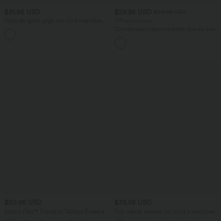
$31.95 USD
$29.95 USD
$56.95 USD
Haut de sport yoga col rond manches
Offres limitées ！
longues froncé - UPF50+
Combinaison décontractée dos nu avec
+7
poches latérales
$50.95 USD
$33.95 USD
Halara Flex™ Pantalon Tailleur Évasé à
Top casual relaxed col rond à manches
Taille Haute Sculptant la Silhouette avec
chauve-souris