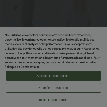
Nous utilisons des cookies pour vous offrir une meilleure expérience,
personnaliser le contenu et les annonces, activer les fonctionnalités des
médias sociaux et analyser notre performance. Si vous acceptez notre
utilisation des cookies et celle de nos partenaires, cliquez sur « Accepter les
cookies ». Les préférences en matière de cookies peuvent être gérées et
désactivées à tout moment en cliquant sur « Paramètres des cookies ». Pour
$42.95 USD
$25.95 USD
en savoir plus sur nos pratiques, vous pouvez également consulter notre
Pantalon de travail fuselé taille moyenne
Top Casual Oversize Asymétrique
Politique de Confidentialité
avec largeur ajustable Halara Flex™
Ourlet Fendu Transparent
DayStretch avec poches
Accepter tous les cookies
Paramètres des cookies
Rejeter tous les cookies