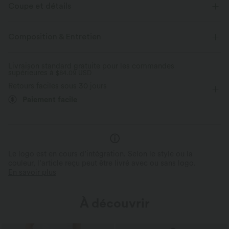
Coupe et détails
Coupe classique
Poches latérales
Col chemise
Composition & Entretien
Braguette boutonnée
Enfilable
Cordon de serrage
Livraison standard gratuite pour les commandes
supérieures à
Décontracté
$84.09 USD
Couvre-pieds
Baggy
Retours faciles sous 30 jours
Manches courtes
Coupe classique
Combinaison
Paiement facile
Le logo est en cours d’intégration. Selon le style ou la
couleur, l’article reçu peut être livré avec ou sans logo.
En savoir plus
À découvrir