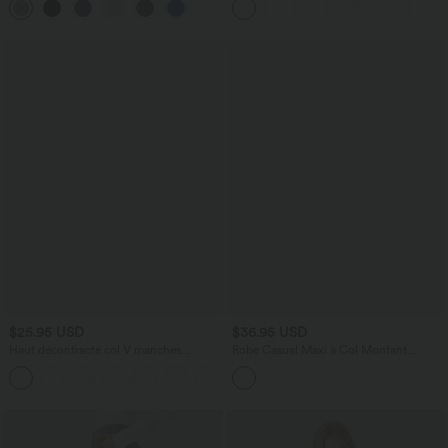
+10
Poches Latérales Micro Waffle
$25.95 USD
$36.95 USD
Haut décontracté col V manches
Robe Casual Maxi à Col Montant
courtes froncé coupe décontractée
Manches Longues Évasées
+1