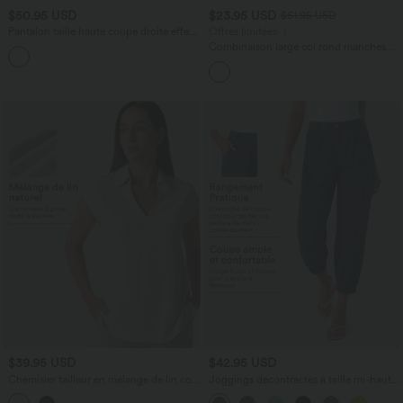
$50.95 USD
$23.95 USD
$61.95 USD
Pantalon taille haute coupe droite effet
Offres limitées ！
lin avec poches
Combinaison large col rond manches
+5
courtes avec nœud devant et poches -
Édition Easy Peasy
$39.95 USD
$42.95 USD
Chemisier tailleur en mélange de lin col
Joggings décontractés à taille mi-haute
V sans manches avec ourlet fendu
avec poches