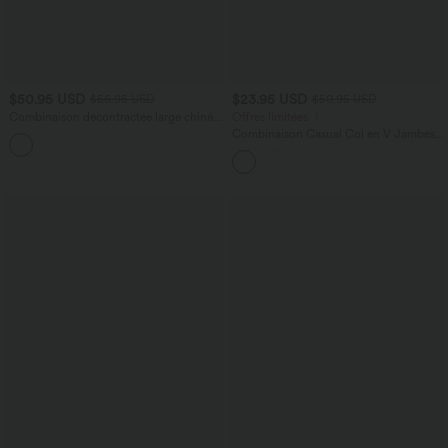
$50.95 USD
$23.95 USD
$56.95 USD
$50.95 USD
Combinaison décontractée large chinée
Offres limitées ！
froncée bretelles ajustables avec poches
Combinaison Casual Col en V Jambes
+10
- Easy Peasy
Large Plissée Manches Courtes Poche
Latérale Gaufrée Fluide