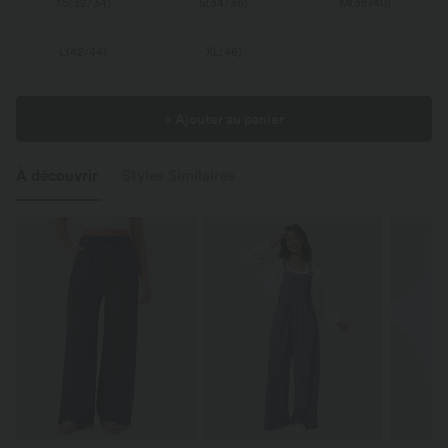
XS
(
32/34
)
S
(
34/36
)
M
(
38/40
)
L
(
42/44
)
XL
(
46
)
+ Ajouter au panier
À découvrir
Styles Similaires