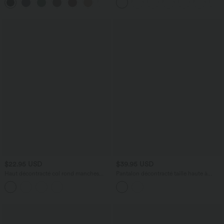
+8
$22.95 USD
$39.95 USD
Haut décontracté col rond manches
Pantalon décontracté taille haute à
chauve-souris aspect lin
jambes larges en mélange de lin avec
poches