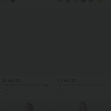
$61.95 USD
$42.95 USD
Combinaison de bureau défroissage
Pantalon capri effet lin taille haute avec
facile accès facile Easy Peasy, encolure
poches zippées
bateau, sans manches, liens côtés et
poches