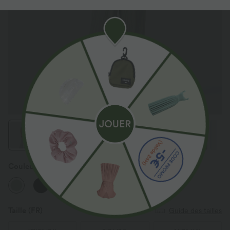
Couleur
Sea Foam
Taille
(FR)
Guide des tailles