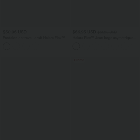
$50.95 USD
$56.95 USD
$61.95 USD
Pantalon de travail droit Halara Flex™
Halara Flex™ Jean large asymétrique
taille haute gainant en crêpe avec
taille basse avec bouton, fermeture
poches
éclair et poches multiples, délavé et
extensible en maille
Promo