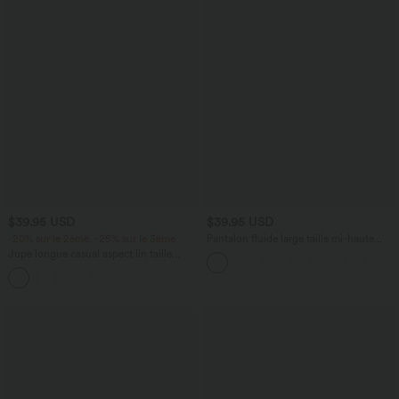
$39.95 USD
$39.95 USD
-20% sur le 2ème, -25% sur le 3ème
Pantalon fluide large taille mi-haute
effet lin avec poche
Jupe longue casual aspect lin taille
haute avec cordon de serrage