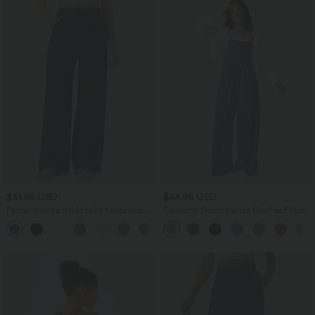
$41.95 USD
$44.95 USD
Pantalon large fluide taille haute avec
Salopette Décontractée Gaufrée Plissée
cordon de serrage, poches latérales et
Poches Multiples Avec Boutons Bretelles
+15
aspect lin
Réglables