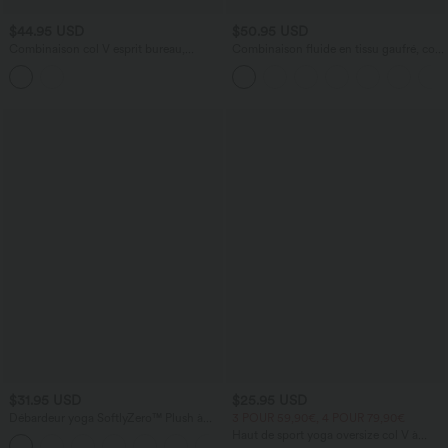
$44.95 USD
$50.95 USD
Combinaison col V esprit bureau,
Combinaison fluide en tissu gaufré, col
manches longues et poches
V, manches courtes, jambes larges et
poches latérales - Easy Peasy Edition
$31.95 USD
$25.95 USD
Débardeur yoga SoftlyZero™ Plush à
3 POUR 59,90€, 4 POUR 79,90€
découpes A-D
Haut de sport yoga oversize col V à
+1