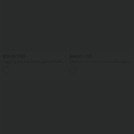
$39.95 USD
$44.95 USD
Legging d'entraînement gainant taille
Chemise col V manches courtes aspect
haute avec poches Halara UltraSculpt™
lin pour le bureau
+17