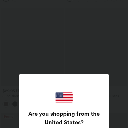
$29.95 USD
$50.95 USD
Jupe-short mini taille haute en simili
Robe midi fluide esprit bureau sans
avec doublure polaire
manches col V avec poches
Are you shopping from the
Promo
United States
?