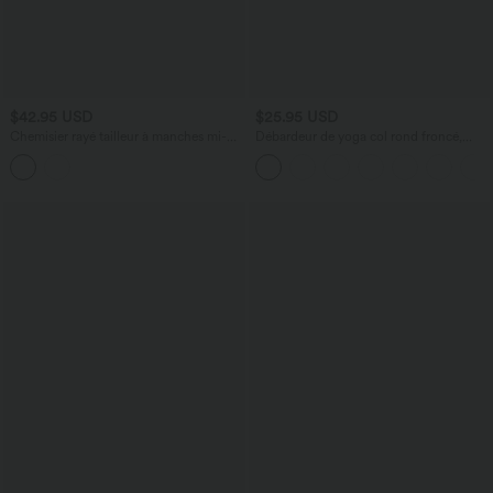
$42.95 USD
$25.95 USD
Chemisier rayé tailleur à manches mi-
Débardeur de yoga col rond froncé,
longues et ourlet arrondi
tissu rafraîchissant - Protection UPF50+