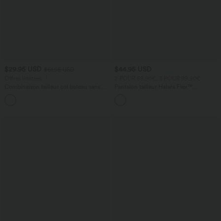
$29.95 USD
$44.95 USD
$61.95 USD
Offres limitées ！
2 POUR 69,90€, 3 POUR 99,90€
Combinaison tailleur col bateau sans
Pantalon tailleur Halara Flex™
manches à rayures et nœuds sur les
DayStretch coupe droite taille haute
+8
côtés effet frais InstantCool avec
avec poches
poches, accès facile Easy Peasy