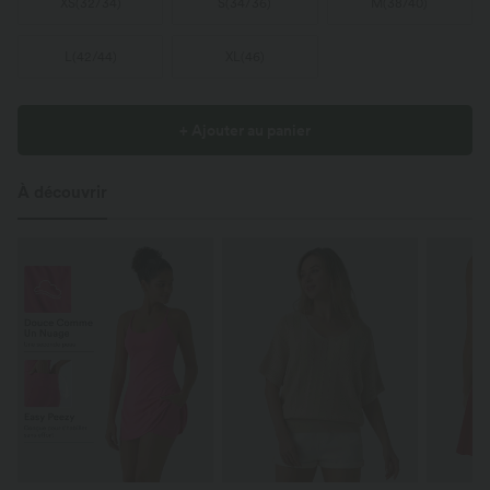
XS
(
32/34
)
S
(
34/36
)
M
(
38/40
)
L
(
42/44
)
XL
(
46
)
+ Ajouter au panier
À découvrir