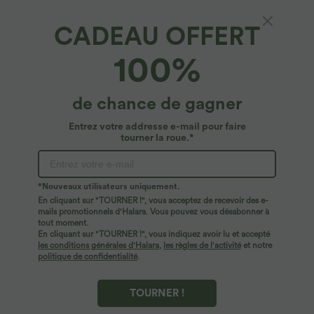
CADEAU OFFERT
Débardeur décontracté à col rond et soutien-
100%
gorge intégré, bonnets BE
29,95 €
de chance de gagner
Entrez votre addresse e-mail pour faire
tourner la roue.*
*Nouveaux utilisateurs uniquement.
En cliquant sur "TOURNER !", vous acceptez de recevoir des e-
mails promotionnels d'Halara. Vous pouvez vous désabonner à
tout moment.
En cliquant sur "TOURNER !", vous indiquez avoir lu et accepté
les conditions générales d'Halara
,
les règles de l'activité
et notre
politique de confidentialité
.
TOURNER !