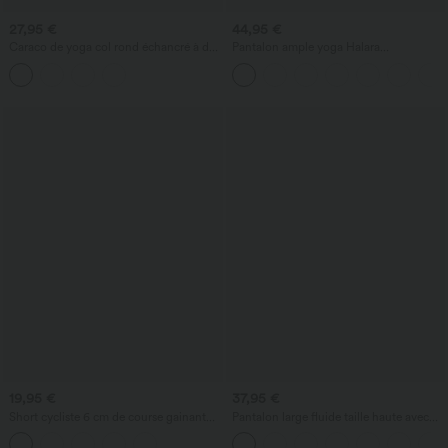
27,95 €
44,95 €
Caraco de yoga col rond échancré à dos
Pantalon ample yoga Halara
croisé et ourlet croisé avec brassière
UltraSculpt™ taille haute gainant à
intégrée — Bonnets E-G
rayures color block avec poches
19,95 €
37,95 €
Short cycliste 6 cm de course gainant
Pantalon large fluide taille haute avec
taille haute avec fronces et séchage
cordon de serrage, poches latérales et
rapide SoftlyZero™
aspect lin