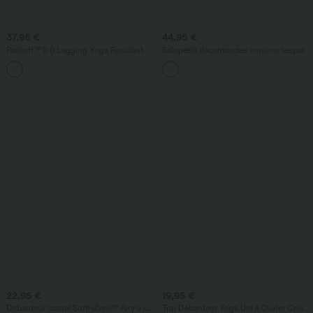
37,95 €
44,95 €
Patitoff™ 2.0 Legging Yoga Résistant
Salopette décontractée imprimé léopard
Poils d'Animaux Taille Haute Croisée
tissu gaufré avec poches
Poches Latérales
22,95 €
19,95 €
Débardeur casual SoftlyZero™ Airy à col
Top Débardeur Yoga Uni à Ourlet Croisé