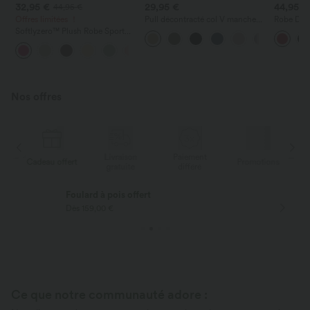
32,95 €
29,95 €
44,95 €
44,95 €
Offres limitées ！
Pull décontracté col V manches
Robe Dan
courtes
Torsadée
Softlyzero™ Plush Robe Sport
Easy Peas
Dos Nu - Édition Easy Peasy
+29
Nos offres
Livraison
Paiement
ert
Promotions
Cadeau offert
gratuite
différé
Livraison offerte
Dès 75,00 € d'achat
Ce que notre communauté adore :