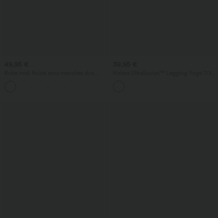
49,95 €
39,95 €
Robe midi fluide sans manches dos
Halara UltraSculpt™ Legging Yoga 7/8 à
croisé ouvert avec poches
Taille Haute Croisée avec Contrôle du
Ventre et Push-up Toucher Frais Poches
Latérales