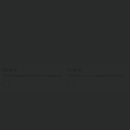
39,95 €
27,95 €
Salopette décontractée en tissu gaufré,
Pantalon capri de vacances Breezeful™
coupe corsaire, avec bretelles ajustables,
taille haute croisée avec poches
boutons et multiples poches
latérales, fente et séchage rapide