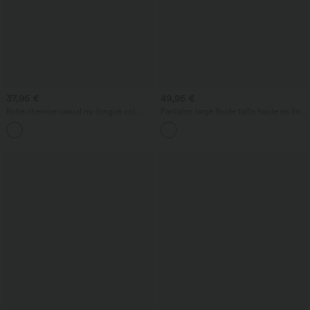
37,95 €
49,95 €
Robe chemise casual mi-longue col
Pantalon large fluide taille haute en lin
manches courtes ceinturée ourlet
mélangé avec poches et liens latéraux
arrondi avec fente et poches