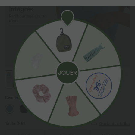
Couleur
Clear Green
Taille
(FR)
Guide des tailles