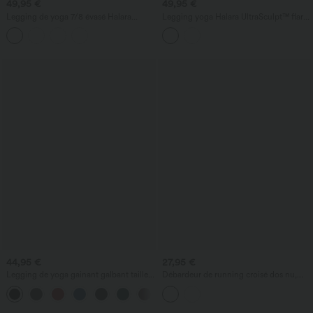
49,95 €
49,95 €
Legging de yoga 7/8 évasé Halara
Legging yoga Halara UltraSculpt™ flare
UltraSculpt™ taille haute ventre plat
taille haute avec ceinture en V imprimé
avec bandes latérales
léopard, dentelle contrastée et poches
44,95 €
27,95 €
Legging de yoga gainant galbant taille
Débardeur de running croisé dos nu,
haute avec fronces et poches Halara
brassière intégrée — version longue —
+1
UltraSculpt™
bonnets A à D