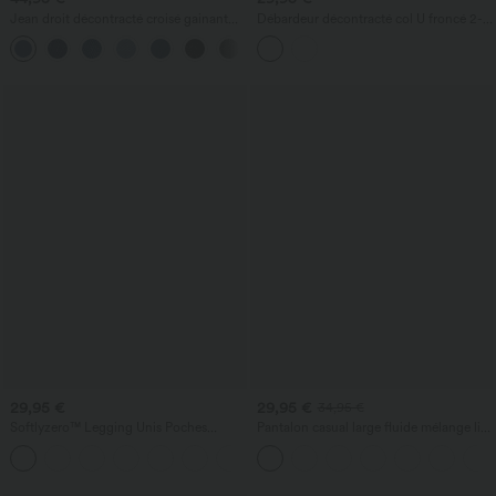
Jean droit décontracté croisé gainant
Débardeur décontracté col U froncé 2-
taille haute avec poches Halara Flex™
en-1 avec brassière intégrée effet frais
+1
InstantCool séchage rapide, protection
solaire UPF50+
29,95 €
29,95 €
34,95 €
Softlyzero™ Legging Unis Poches
Pantalon casual large fluide mélange lin
Croisées
taille haute avec cordon de serrage et
+16
poches