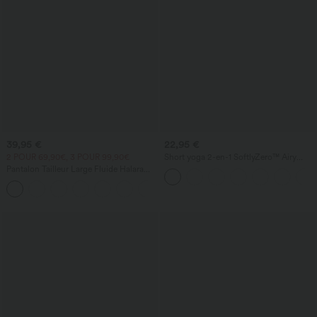
39,95 €
22,95 €
2 POUR 69,90€, 3 POUR 99,90€
Short yoga 2-en-1 SoftlyZero™ Airy
effet frais InstantCool taille très haute
Pantalon Tailleur Large Fluide Halara
12,5 cm avec poches, longueur allongée
Flex™ Gaufré Taille Haute Poches
+21
Latérales