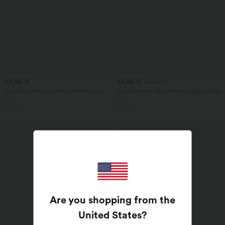
24,95 €
44,95 €
49,95 €
Haut de sport yoga décontracté dos
Combinaison décontractée large chinée
ajouré avec trous pouces froncé
froncée bretelles ajustables avec poches
+1
- Easy Peasy
Are you shopping from the
United States
?