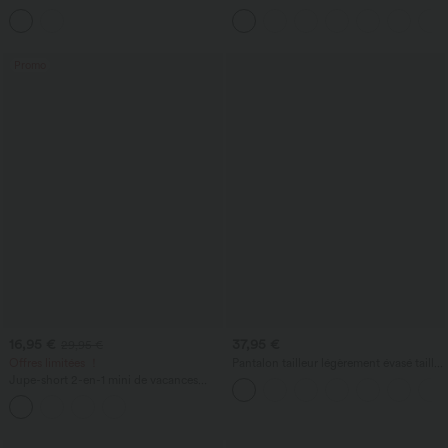
U, dentelle contrastée, découpes et
et Découpe
coussinets amovibles
Promo
16,95 €
37,95 €
29,95 €
Offres limitées ！
Pantalon tailleur légèrement évasé taille
haute avec poches arrière Halara Flex™
Jupe-short 2-en-1 mini de vacances
taille haute croisée à séchage rapide
avec poches latérales effet frais
InstantCool