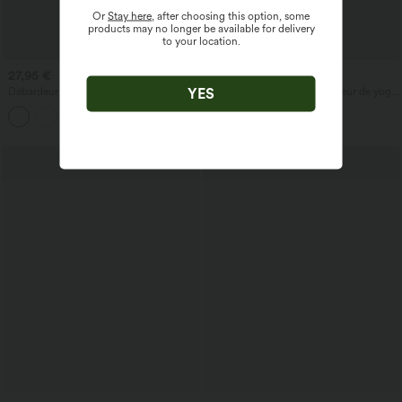
Or
Stay here
, after choosing this option, some
products may no longer be available for delivery
to your location.
27,95 €
27,95 €
YES
Débardeur tailleur col V avec fronces et
Halara UltraSculpt™ Débardeur de yoga
brassière intégrée
imprimé léopard col rond échancré
soutien-gorge intégré ourlet croisé