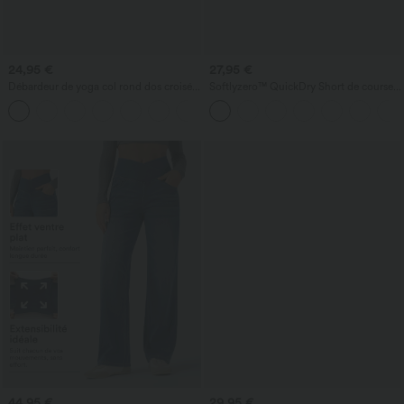
24,95 €
27,95 €
Débardeur de yoga col rond dos croisé à
Softlyzero™ QuickDry Short de course à
ourlet croisé
pied 2-en-1 taille haute à ourlet croisé
+5
avec pois réfléchissants et poches
latérales
44,95 €
29,95 €