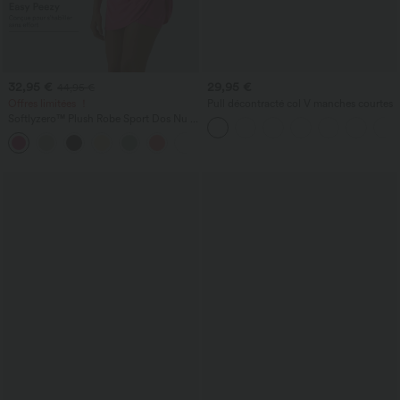
32,95 €
29,95 €
44,95 €
Offres limitées ！
Pull décontracté col V manches courtes
Softlyzero™ Plush Robe Sport Dos Nu -
Édition Easy Peasy
+29