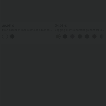
29,95 €
34,95 €
Haut casual en maille côtelée à manches
Legging d'entraînement gainant taille
longues, col rond échancré, dos en U,
haute avec poches Halara UltraSculpt™
dentelle contrastée et soutien-gorge
intégré