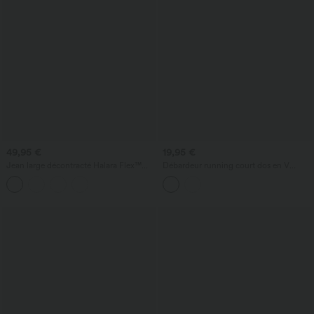
49,95 €
19,95 €
Jean large décontracté Halara Flex™
Débardeur running court dos en V
Curvy taille haute gainant avec poches
bretelles doubles bonnets E-G sans
couture OneForm Seamless Flow