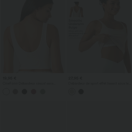
19,95 €
27,95 €
OneForm Débardeur casual sans
Débardeur de sport effet lissant sous les
couture col rond échancré dos en U
bras avec dos en V et brassière intégrée
avec soutien-gorge intégré