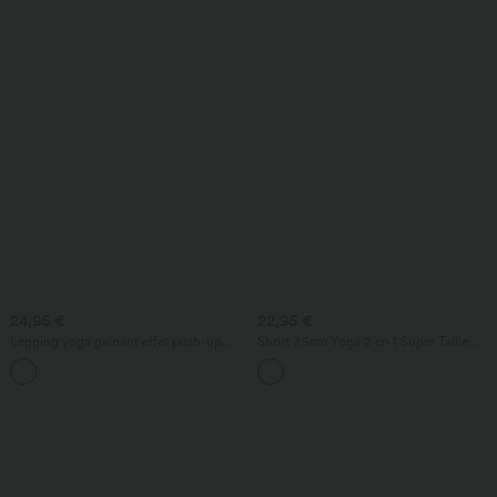
24,95 €
22,95 €
Legging yoga gainant effet push-up
Short 7,5cm Yoga 2 en 1 Super Taille
taille moyenne sans couture OneForm
Haute Poches Arrière Poches Cachées
Seamless Flow
Latérales