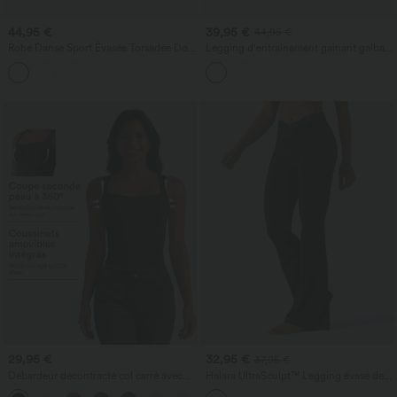
44,95 €
39,95 €
44,95 €
Robe Danse Sport Évasée Torsadée Dos
Legging d'entraînement gainant galbant
Nu Plus Longue Easy Peasy Édition
taille haute avec effet scrunch et poches
+13
Halara UltraSculpt™
29,95 €
32,95 €
37,95 €
Débardeur décontracté col carré avec
Halara UltraSculpt™ Legging évasé de
soutien-gorge intégré bonnets B-E
yoga taille haute en V avec dentelle