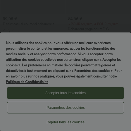
39,95 €
24,95 €
T-shirt casual col rond échancré à
3 POUR 59,90€, 4 POUR 79,90€
manches courtes avec brassière intégrée
Débardeur yoga court E-G
— Bonnets B-E
Nous utilisons des cookies pour vous offrir une meilleure expérience,
personnaliser le contenu et les annonces, activer les fonctionnalités des
médias sociaux et analyser notre performance. Si vous acceptez notre
utilisation des cookies et celle de nos partenaires, cliquez sur « Accepter les
cookies ». Les préférences en matière de cookies peuvent être gérées et
désactivées à tout moment en cliquant sur « Paramètres des cookies ». Pour
en savoir plus sur nos pratiques, vous pouvez également consulter notre
Politique de Confidentialité
Accepter tous les cookies
Paramètres des cookies
Rejeter tous les cookies