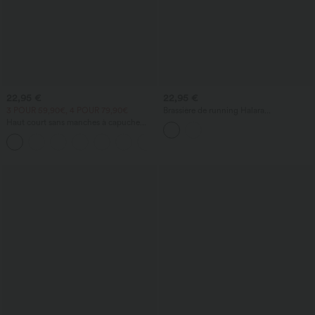
22,95 €
22,95 €
3 POUR 59,90€, 4 POUR 79,90€
Brassière de running Halara
UltraSculpt™ côtelée maintien léger
Haut court sans manches à capuche
asymétrique avec découpe et coussinets
avec cordon de serrage
amovibles