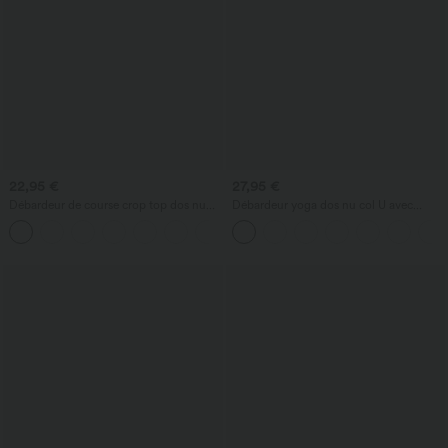
22,95 €
27,95 €
Débardeur de course crop top dos nu
Débardeur yoga dos nu col U avec
col carré bretelles croisées Softlyzero™
bretelles croisées, ourlet arrondi et effet
Airy Cool Touch - longueur rallongée -
frais InstantCool, protection solaire
UPF50+
UPF50+