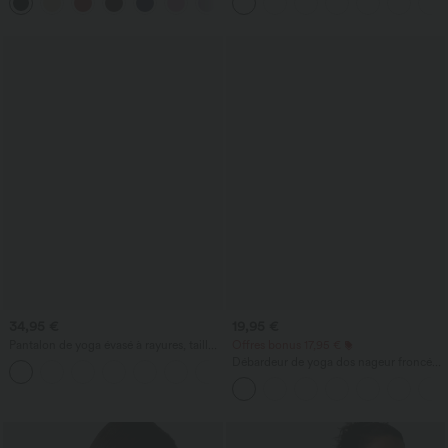
contrastée et poches
34,95 €
19,95 €
Pantalon de yoga évasé à rayures, taille
Offres bonus 17,95 €
haute, cordon et poches
Débardeur de yoga dos nageur froncé
+1
col rond