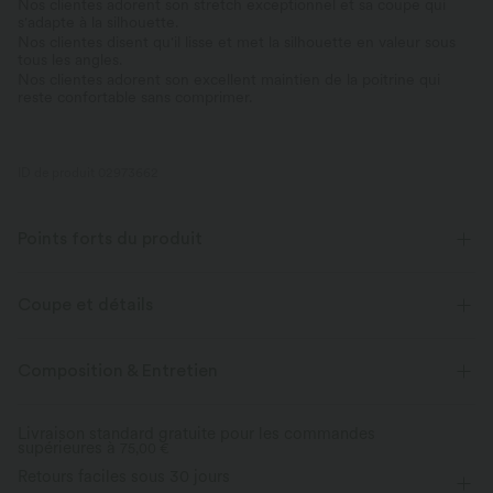
Nos clientes adorent son stretch exceptionnel et sa coupe qui
s'adapte à la silhouette.
Nos clientes disent qu'il lisse et met la silhouette en valeur sous
tous les angles.
Nos clientes adorent son excellent maintien de la poitrine qui
reste confortable sans comprimer.
ID de produit 02973662
Points forts du produit
Coupe et détails
Soutien-gorge intégré
Col U
Enfilable
Composition & Entretien
Décontracté
Longueur taille
Sans manches
Livraison standard gratuite pour les commandes
supérieures à
Élasticité quatre directions
75,00 €
Retours faciles sous 30 jours