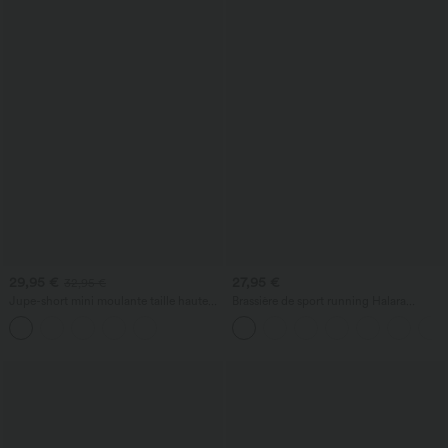
29,95 €
27,95 €
32,95 €
Jupe-short mini moulante taille haute
Brassière de sport running Halara
gainante froncée en daim avec ourlet
UltraSculpt™ maintien léger col V dos
arrondi
nageur bonnets E-G