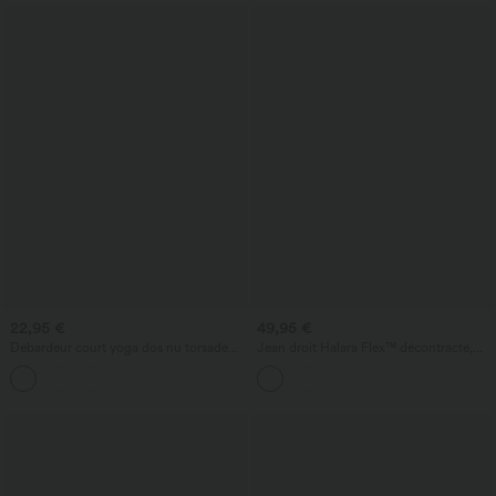
22,95 €
49,95 €
Débardeur court yoga dos nu torsadé
Jean droit Halara Flex™ décontracté,
doubles bretelles Halara UltraSculpt™ -
taille haute, avec poches
Longueur allongée