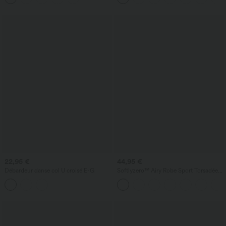
22,95 €
44,95 €
Débardeur danse col U croisé E-G
Softlyzero™ Airy Robe Sport Torsadée
Dos Nu Édition Easy Peasy