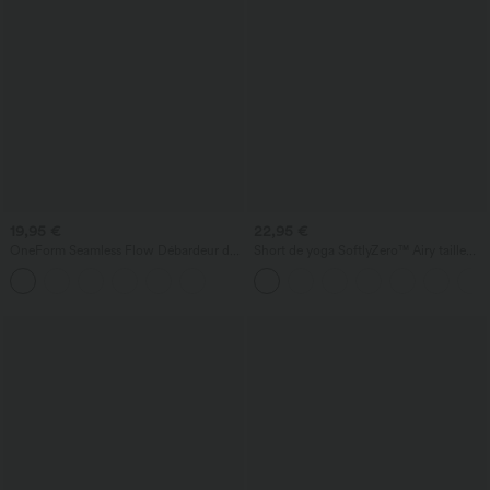
19,95 €
22,95 €
OneForm Seamless Flow Débardeur de
Short de yoga SoftlyZero™ Airy taille
yoga crop dos nu croisé décolleté en V
haute froncé effet frais InstantCool 7,5
profond avec soutien-gorge intégré
cm avec poches