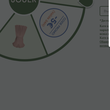
PRODUCT ID: 02874946
*Достъп
Като кл
Характеристики на продукта
маркети
всяко в
Като кл
Общите 
потвърж
Предназначено за по-непринудени дейности.
Характеристики:
Дизайн с извито деколте.
Елегантен модел с открита задна част, който пок
Дълъг ръкав, който ви държи топли и едновреме
Проектиран с плисиран шев за постигане на текс
С два странични джоба за съхранение на вашите 
Харем панталони с ниска стъпка за създаване на
Тъкан с еластичност в четири посоки осигурява 