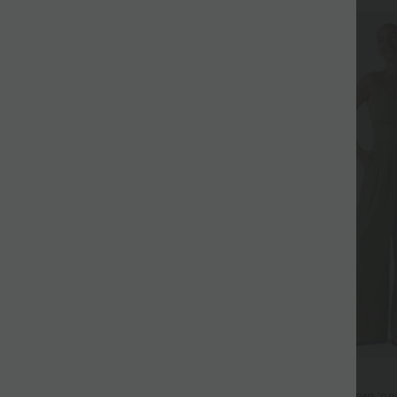
49,95 €
паднали рамене, къси ръкави,
Ежедневен комбинезон тип 'сли