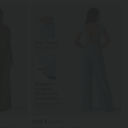
26,95 €
44,95 €
п' с V-
Оферти за ограничено време!