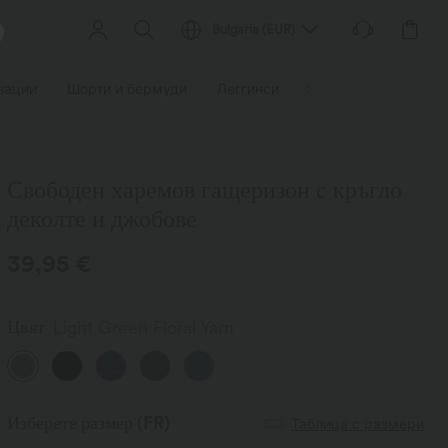
Bulgaria
(
EUR
)
нации
Шорти и бермуди
Леггинси
Размери
Дейнос
Свободен харемов гащеризон с кръгло
деколте и джобове
39,95 €
Цвят
Light Green Floral Yarn
Изберете размер
(FR)
Таблица с размери