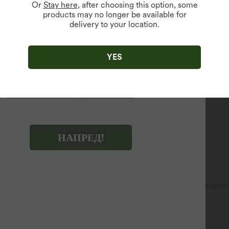
Or
Stay here
, after choosing this option, some
products may no longer be available for
delivery to your location.
но само за нови потребители.
икнете "НАПРЕД!", вие се съгласявате да получавате
YES
нгови имейли за Halara. Можете да оттеглите съгласието си по
реме.
икнете "НАПРЕД!", вие сте прочели и се съгласявате с
условия на Halara
,
Правила за активност
и
давате Политиката за поверителност на Halara
.
НАПРЕД!
азва малко кожа.
нно е привлекателен.
турирана визия.
важни вещи, като кредитни карти или други малки предмети
 отпуснат, свободен стил.
свобода на движение и дълготрайна издръжливост.