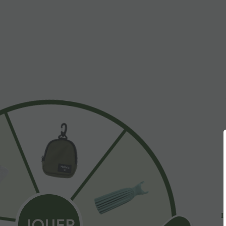
Още любов
54,95 €
64,95 €
4
Breezeful™ Бързосъхнещ
Гащеризон с паднали
гащеризон без ръкави с
рамене, къси ръкави, с
т
+5
цип, джоб и контрастни
вграден сутиен и джобове
д
детайли
— издание Easy Peezy
д
E
П