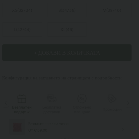
XS
(
32/34
)
S
(
34/36
)
M
(
38/40
)
L
(
42/44
)
XL
(
46
)
+ ДОБАВИ В КОЛИЧКАТА
Конфигурация на заглавието на страницата с подробности
Безплатен
Безплатна
Отложено
Бе
и
Промоции
подарък
доставка
плащане
п
Безплатен шал на точки
От €159.00