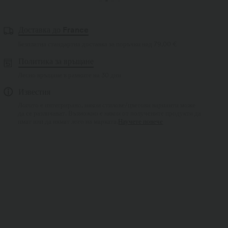
Доставка до France
Безплатна стандартна доставка за поръчки над
79,00 €
Политика за връщане
Лесно връщане в рамките на 30 дни
Известия
Логото е интегрирано, някои стилове/цветови варианти може
да се различават. Възможно е някои от получените продукти да
имат или да нямат лого на марката.
Научете повече