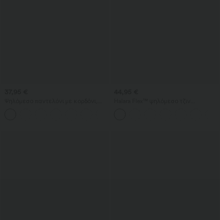
37,95 €
44,95 €
Ψηλόμεσο παντελόνι με κορδόνι,
Halara Flex™ ψηλόμεσο τζιν
τσέπες, φαρδιά χαλαρή γραμμή,
καθημερινής χρήσης με σταυρωτή
+15
casual, με υφή σαν λινό
τσέπη και ξεβαμμένο φινίρισμα