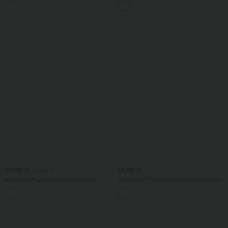
αμάνικο, με σούρα και
ενσωματωμένο σουτιέν
29,95 €
14,95 €
32,95 €
Breezeful™ ψηλόμεση πλισέ μίνι
SoftlyZero™ αέρινο T-shirt εργασίας
φούστα για χορό 2‑σε‑1 με
με scoop λαιμόκοψη και κοντό
ασύμμετρο τελείωμα, γρήγορο
μανίκι, InstantCool
στέγνωμα και τσέπες — μεγαλύτερο
μήκος