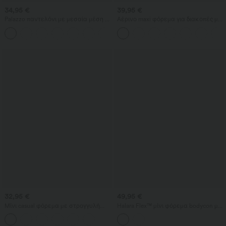
34,95 €
39,95 €
Palazzo παντελόνι με μεσαία μέση —
Αέρινο maxi φόρεμα για διακοπές με
ελαστική μέση με κορδόνι και
στριφογυριστή λεπτομέρεια στην
+3
τσέπες, αέρινο, φαρδύ και χαλαρό
ανοιχτή πλάτη, σκίσιμο και τσέπες
καθημερινό παντελόνι
32,95 €
49,95 €
Μίνι casual φόρεμα με στρογγυλή
Halara Flex™ μίνι φόρεμα bodycon με
λαιμόκοψη, χωρίς μανίκια,
λουράκι στο λαιμό (halter), φερμουάρ
στρωματοποιημένο βολάν στο
και ζώνη, από πλυμένο denim, σε