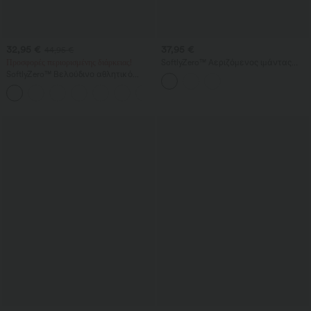
32,95 €
37,95 €
44,95 €
Προσφορές περιορισμένης διάρκειας!
SoftlyZero™ Αεριζόμενος ιμάντας
πλάτης 2‑σε‑1 μίνι αθλητικό φόρεμα
SoftlyZero™ Βελούδινο αθλητικό
για γιόγκα με δροσερή αίσθηση και
φόρεμα χωρίς πλάτη — Έκδοση Easy
τσέπη - UPF50+
+29
Peezy