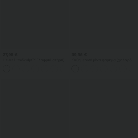
27,95 €
39,95 €
Halara UltraSculpt™ Ελαφριά στήριξη,
Καθημερινό μίντι φόρεμα (χαλαρό
σχηματισμένες κούπες, push-up
στυλ) - La Land
αθλητικό σουτιέν για γιόγκα