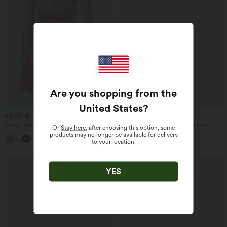
Are you shopping from the
United States
?
44,95 €
22,95 €
SoftlyZero™ Αέρινο χωρίς πλάτη, με
Σταυρωτό τοπ με ανοιχτή πλάτη,
Or
Stay here
, after choosing this option, some
στριφτό φαρδύ τελείωμα (flare) και
ενσωματωμένο σουτιέν, κοντό για
products may no longer be available for delivery
+13
χαμηλή υποστήριξη — Μακρύτερο
τρέξιμο — μεγέθη A-D
to your location.
μήκος — Έκδοση Easy Peezy, μεγέθη
κυπέλλων A–D
YES