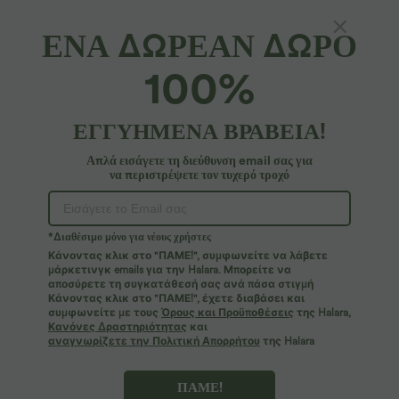
ΕΝΑ ΔΩΡΕΑΝ ΔΩΡΟ
SoftlyZero™ Αέρινο*
100%
Κολλητό midi καθημερινό φόρεμα με σούρα και
κορδόνια
ΕΓΓΥΗΜΕΝΑ ΒΡΑΒΕΙΑ!
4.6
(
17
)
37,95 €
Απλά εισάγετε τη διεύθυνση email σας για
να περιστρέψετε τον τυχερό τροχό
*Διαθέσιμο μόνο για νέους χρήστες
Κάνοντας κλικ στο "ΠΑΜΕ!", συμφωνείτε να λάβετε
μάρκετινγκ emails για την Halara. Μπορείτε να
αποσύρετε τη συγκατάθεσή σας ανά πάσα στιγμή
Κάνοντας κλικ στο "ΠΑΜΕ!", έχετε διαβάσει και
συμφωνείτε με τους
Όρους και Προϋποθέσεις
της Halara,
Κανόνες Δραστηριότητας
και
αναγνωρίζετε την Πολιτική Απορρήτου
της Halara
ΠΑΜΕ!