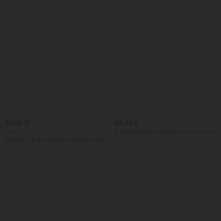
39,95 €
54,95 €
-20% τη 2η, -25% την 3η
Ενσωματωμένο σουτιέν 2-σε-1 μίνι
φόρεμα για χορό/άθληση με
Φόρεμα με σταυρωτές τιράντες και
μικροσκοπικό λουλουδένιο μοτίβο
ανοιχτή πλάτη, τετράγωνη
και τσέπες — Έκδοση Easy Peezy
λαιμόκοψη, αμάνικο, με ρυτιδώσεις,
ενσωματωμένο σουτιέν, μίντι μήκος
— αέρινο resort/ milkmaid στυλ