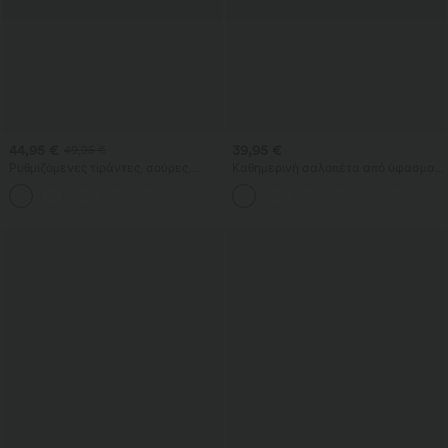
44,95 €
39,95 €
49,95 €
Ρυθμιζόμενες τιράντες, σούρες,
Καθημερινή σαλοπέτα από ύφασμα
φαρδιά μπατζάκια, μελανζέ casual
βάφλ με τσέπες
+10
ολόσωμη φόρμα με τσέπες — Easy
Peezy