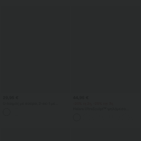
τελείωμα και πουά
χαλαρό στυλ
29,95 €
44,95 €
U-λαιμός με σούρα, 2-σε-1 με
-20% τη 2η, -25% την 3η
ενσωματωμένο σουτιέν, δροσερή
Halara UltraSculpt™ ψηλόμεσο
αίσθηση, γρήγορο στέγνωμα,
παντελόνι γιόγκα με έλεγχο στην
καθημερινικό αμάνικο τοπ - UPF50+
κοιλιά, ίσια γραμμή και τσέπες