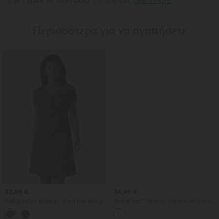
μην έχουν το λογότυπο της μάρκας.
Learn more.
Περισσότερα για να αγαπήσετε
32,95 €
34,95 €
Καθημερινό φόρεμα V-λαιμόκοψη με
SoftlyZero™ αέρινο, εφαρμοστό μίντι
κοντό μανίκι και πουά μοτίβο, μήκος
φόρεμα με τετράγωνο ντεκολτέ,
έως το γόνατο
ανοιχτή πλάτη, κορσέ, ρυτιδώσεις