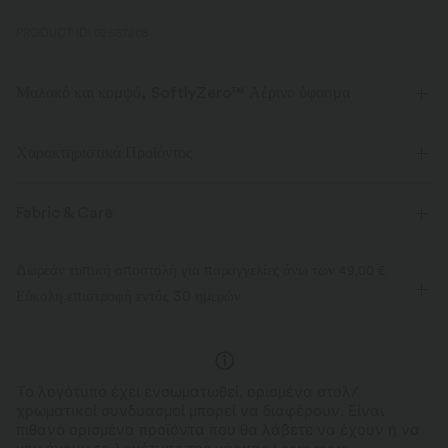
PRODUCT ID: 02687208
Μαλακό και κομψό, SoftlyZero™ Αέρινο ύφασμα
Νιώσε σαν να αιωρείσαι στον αέρα με το υπερ-απαλό ύφασμά μας
που είναι δροσερό στο άγγιγμα.
Χαρακτηριστικά Προϊόντος
τετραπλό ελαστικό
Ανεπιστρεπτί
Fabric & Care
Δροσερό στην αφή
Μαλακό και κομψό
Δωρεάν τυπική αποστολή για παραγγελίες άνω των
49,00 €
Εύκολη επιστροφή εντός 30 ημερών
Απομακρύνει την υγρασία
Το λογότυπο έχει ενσωματωθεί, ορισμένα στυλ/
χρωματικοί συνδυασμοί μπορεί να διαφέρουν. Είναι
πιθανό ορισμένα προϊόντα που θα λάβετε να έχουν ή να