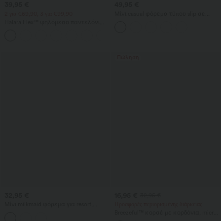
39,95 €
49,95 €
2 για €69,90, 3 για €99,90
Μίνι casual φόρεμα τύπου slip σε
στρώσεις, με χιαστί ανοικτή πλάτη,
Halara Flex™ ψηλόμεσο παντελόνι
διχτυωτό επικάλυμμα,
εργασίας με τσέπες, φαρδιά γραμμή
ενσωματωμένο σουτιέν και τσέπες
+21
και υφή βάφλ
Πώληση
32,95 €
16,95 €
32,95 €
Μίνι milkmaid φόρεμα για resort,
Προσφορές περιορισμένης διάρκειας!
αέρινο, χωρίς πλάτη με χιαστί
Breezeful™ κορσέ με κορδόνια, micro
λουριά, τετράγωνη λαιμόκοψη,
μίνι φόρεμα γρήγορης στεγνώσεως