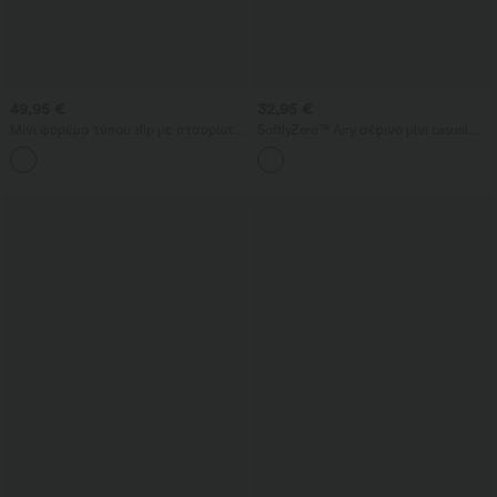
49,95 €
32,95 €
Μίνι φόρεμα τύπου slip με σταυρωτή
SoftlyZero™ Airy αέρινο μίνι casual
(crisscross) σχεδίαση στο πίσω μέρος,
φόρεμα με στρογγυλή λαιμόκοψη,
χωρίς πλάτη, U ντεκολτέ, πλισέ,
αμάνικο και στρωματοποιημένο
ασύμμετρο τελείωμα, 2-σε-1 με
βολάν στο τελείωμα, InstantCool
ενσωματωμένο σουτιέν, για χορό
και αθλητική χρήση, με τσέπες