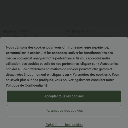
49,95 €
47,95 €
54,95 €
49,95 €
Halara Flex™ Ασύμμετρη
Σταυρωτή ψηλόμεση 2-σε-1
χαμηλοκάβαλη τζιν με φερμουάρ
εφαρμοστή μίνι φούστα από σουέτ
+5
στις τσέπες — χαλαρή, φαρδιά
με κρόσσια στο τελείωμα για πάρτι
Nous utilisons des cookies pour vous offrir une meilleure expérience,
γραμμή με πλυμένο, casual
αποτέλεσμα
personnaliser le contenu et les annonces, activer les fonctionnalités des
médias sociaux et analyser notre performance. Si vous acceptez notre
utilisation des cookies et celle de nos partenaires, cliquez sur « Accepter les
cookies ». Les préférences en matière de cookies peuvent être gérées et
désactivées à tout moment en cliquant sur « Paramètres des cookies ». Pour
en savoir plus sur nos pratiques, vous pouvez également consulter notre
Politique de Confidentialité
Accepter tous les cookies
Paramètres des cookies
Rejeter tous les cookies