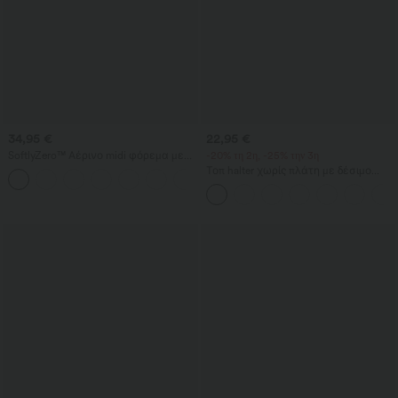
34,95 €
22,95 €
SoftlyZero™ Αέρινο midi φόρεμα με
-20% τη 2η, -25% την 3η
τετράγωνη λαιμόκοψη, κορσέ,
Τοπ halter χωρίς πλάτη με δέσιμο
σούρα και εφαρμοστή γραμμή
στην πλάτη, καθημερινό
InstantCool — για DD-F cups