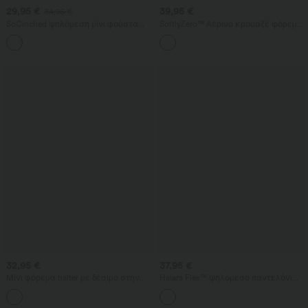
29,95 €
39,95 €
34,95 €
SoCinched ψηλόμεση μίνι φούστα
SoftlyZero™ Αέρινο κρουαζέ φόρεμα
bodycon 2-σε-1 από φλις και PU — με
με σούρες, δέσιμο και εφαρμοστή
έλεγχο κοιλιάς, ρυτιδωτή (σούρα)
γραμμή, με δροσερή αίσθηση -
λεπτομέρεια και καμπυλωτό
UPF50+
τελείωμα
32,95 €
37,95 €
Μίνι φόρεμα halter με δέσιμο στην
Halara Flex™ ψηλόμεσο παντελόνι
πλάτη και τσέπες
εργασίας με πίσω και πλαϊνές
+5
τσέπες, ελαφριά καμπάνα