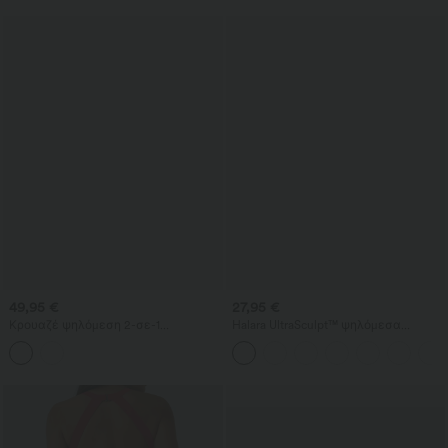
49,95 €
27,95 €
Κρουαζέ ψηλόμεση 2-σε-1
Halara UltraSculpt™ ψηλόμεσα
εφαρμοστή μίνι σουέτ φούστα για
προπονητικά biker σορτς με έλεγχο
πάρτι με φράντζα στο τελείωμα -
κοιλιάς, πλαϊνή τσέπη και
μεγαλύτερο μήκος
διαμορφωτική εφαρμογή, 5''