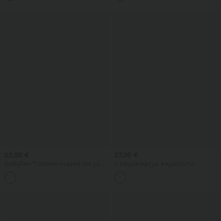
και σκίσιμο — InstantCool, για
παράνυφες και καλεσμένες γάμου
22,95 €
27,95 €
SoftlyZero™ αέρινο cropped τοπ με
U λαιμόκοψη με καμπυλωτό
τετράγωνη λαιμόκοψη και δροσερή
τελείωμα InstantCool αμάνικο τοπ
αίσθηση για τρέξιμο — μεγαλύτερο
για γιόγκα - UPF50+
μήκος — UPF50+