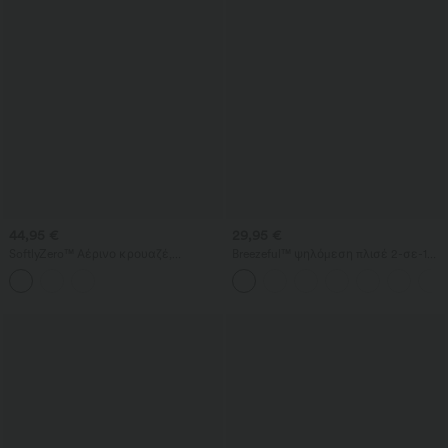
44,95 €
29,95 €
SoftlyZero™ Αέρινο κρουαζέ,
Breezeful™ ψηλόμεση πλισέ 2-σε-1
ρυτιδωμένο, με κορδόνι, εφαρμοστό
μίνι φούστα χορού με πλευρικό
(bodycon), δροσερή στην αφή,
άνοιγμα και τσέπη, ασύμμετρο
μεγέθη D–F - UPF50+
τελείωμα, γρήγορο στέγνωμα