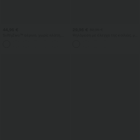
44,95 €
29,95 €
32,95 €
SoftlyZero™ αέρινο, χωρίς πλάτη,
Ψηλόμεση με έλεγχο της κοιλιάς, με
στριφτό InstantCool φόρεμα για χορό
σούρες και καμπυλωτό τελείωμα -
+18
και γυμναστική - Easy Peezy Edition
2-σε-1 φλις/PU μίνι bodycon φούστα
για πάρτι, μακρύτερο μήκος