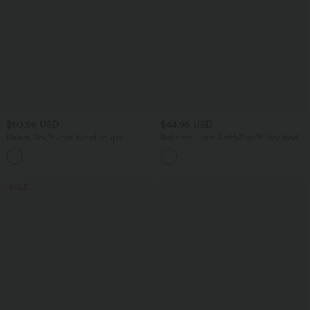
$50.95 USD
$44.95 USD
Halara Flex™ Jean barrel coupe
Robe moulante SoftlyZero™ Airy fendue
tonneau taille mi-haute avec poches
à effet frais InstantCool, brassière
intégrée, dos nu croisé à lacets,
légèrement plissée pour invitée de
mariage et demoiselle d'honneur
SALE