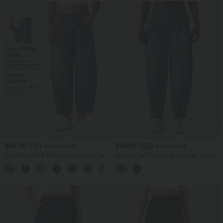
$56.95 USD
$56.95 USD
$61.95 USD
$61.95 USD
Jean Barrel 7/8 taille basse Halara Flex™
Halara Flex™ Jogging barrel en denim
avec poches zippées
taille mi-haute avec poches