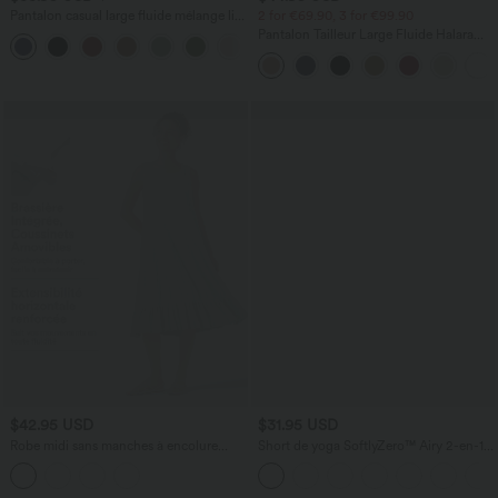
Pantalon casual large fluide mélange lin
2 for €69.90, 3 for €99.90
taille haute avec cordon de serrage et
Pantalon Tailleur Large Fluide Halara
+5
poches
Flex™ Gaufré Taille Haute Poches
Latérales
$42.95 USD
$31.95 USD
Robe midi sans manches à encolure
Short de yoga SoftlyZero™ Airy 2-en-1
arrondie avec coussinets amovibles et
taille très haute avec poches et effet frais
ourlet à volants
InstantCool 17,5 cm