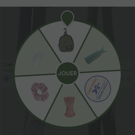
37,95 €
32,95 €
39,95 €
Hochtaillierte Hose mit Kordelzug und
DayStretch lässige, hochgeschnittene
Taschen, weitem Bein, lässig und locker
Hose mit Taschen und geradem Bein
+15
in Leinenoptik