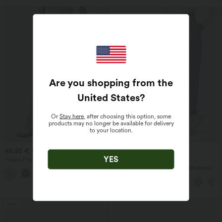
Are you shopping from the
United States
?
Or
Stay here
, after choosing this option, some
products may no longer be available for delivery
to your location.
49,95 €
39,95 €
54,95 €
YES
Halara Flex™ Asymmetrische Low-Rise-
-20 % am 2., -25 % am 3.
Jeans mit Reißverschlusstaschen,
Mittelhohe, mit Kordelzug versehene,
+5
Baggy-Stil, weitem Bein, gewaschen,
schnelltrocknende Golfhose mit schmal
lässig
zulaufendem Schnitt, abgerundetem
Saum und Taschen – UPF 40+
Sale