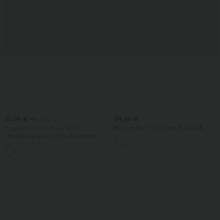
21,95 €
54,95 €
44,95 €
Angebote nur für kurze Zeit!
Neckholder-Overall, ärmellos und
rückenfrei, mit integriertem BH,
Lässiger Jumpsuit mit V-Ausschnitt,
Pünktchenmuster, Resort-Jumpsuit mit
kurzen Ärmeln, Seitentaschen, weitem
Taschen - Kinderleicht
+5
Bein und fließendem Waffelstoff