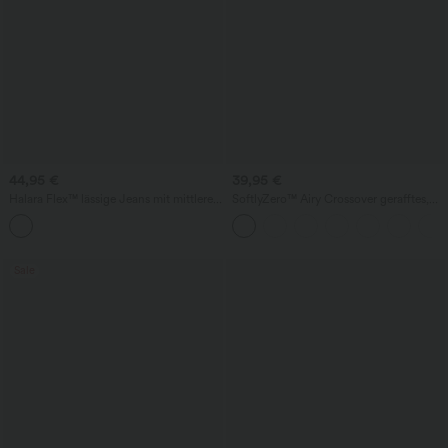
44,95 €
39,95 €
Halara Flex™ lässige Jeans mit mittlerer
SoftlyZero™ Airy Crossover gerafftes,
Bundhöhe, tonnenförmigen Beinen und
geschnürtes Bodycon‑Kleid mit
Taschen
Cool‑Touch, UPF50+
Sale