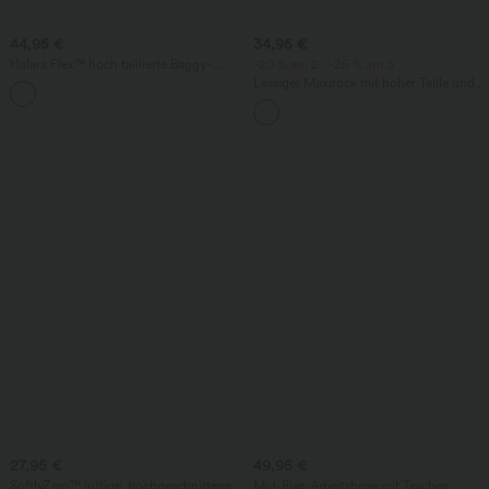
44,95 €
34,95 €
Halara Flex™ hoch taillierte Baggy-
-20 % am 2., -25 % am 3.
Jeans mit Taschen, weitem Bein,
Lässiger Maxirock mit hoher Taille und
+2
stonewashed, lässig
Kordelzug in Leinenoptik
27,95 €
49,95 €
SoftlyZero™ luftige, hochgeschnittene
Mid-Rise-Arbeitshose mit Taschen,