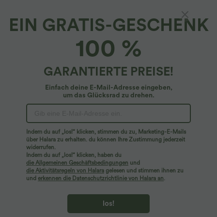
EIN GRATIS-GESCHENK
100 %
GARANTIERTE PREISE!
Einfach deine E-Mail-Adresse eingeben,
um das Glücksrad zu drehen.
Indem du auf „los!“ klicken, stimmen du zu, Marketing-E-Mails
über Halara zu erhalten. du können Ihre Zustimmung jederzeit
49,95 €
49,95 €
54,95 €
54,95 €
widerrufen.
Halara Flex™ Low-Rise-Jeans mit
Halara Flex™ Mid-Rise Denim – lässige
Indem du auf „los!“ klicken, haben du
Reißverschlusstaschen und Barrel-Leg -
Ballon-Jogger mit Taschen
die Allgemeinen Geschäftsbedingungen
und
lässige Alltagsjeans
die Aktivitätsregeln von Halara
gelesen und stimmen ihnen zu
und
erkennen die Datenschutzrichtlinie von Halara an
.
los!