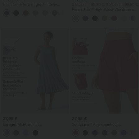
Hoch taillierte, weit geschnittene
2 Stück für 69,90 €, 3 Stück für 99,90 €
Freizeithose aus Leinenmischung mit
Halara Flex™ High-Waist-Workhose aus
+5
Kordelzug und Taschen
Waffelstrick mit Taschen und weitem
Bein
37,95 €
27,95 €
Lässiges Midikleid mit
SoftlyZero™ Airy, superhoch
Rundhalsausschnitt, integriertem BH,
geschnittene 2-in-1 InstantCool Yoga-
ärmellos und Rüschensaum
Shorts 7" mit Taschen