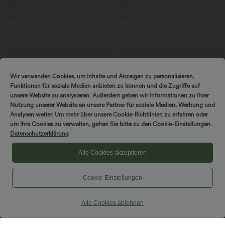
Yoga-Bermuda-Shorts mit Taschen und
Barrel-Leg und weiter Passform
+16
InstantCool
Wir verwenden Cookies, um Inhalte und Anzeigen zu personalisieren,
Funktionen für soziale Medien anbieten zu können und die Zugriffe auf
unsere Website zu analysieren. Außerdem geben wir Informationen zu Ihrer
Nutzung unserer Website an unsere Partner für soziale Medien, Werbung und
Analysen weiter. Um mehr über unsere Cookie-Richtlinien zu erfahren oder
um Ihre Cookies zu verwalten, gehen Sie bitte zu den Cookie-Einstellungen.
Datenschutzerklärung
Alle Cookies akzeptieren
44,95 €
49,95 €
54,95 €
Cookie-Einstellungen
Halara Flex™ hoch taillierte, gestreifte
Halara Flex™ asymmetrische, hoch
Jeans mit weitem Bein, fließendem Fall,
taillierte, gewaschene, lässige Baggy-
+1
stonewashed-Look und Taschen
Jeans mit Taschen
Alle Cookies ablehnen