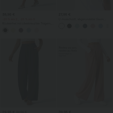
39,95 €
27,95 €
-20 % am 2., -25 % am 3.
U-Ausschnitt, abgerundeter Saum,
InstantCool Yoga-Trägertop – UPF50+
Rückenfrei mit überkreuzten Trägern,
quadratischem Ausschnitt, ärmellos,
gerafft, mit integriertem BH, midi-lang,
im Resort-Stil, fließendes Milkmaid-
Kleid
29,95 €
39,95 €
34,95 €