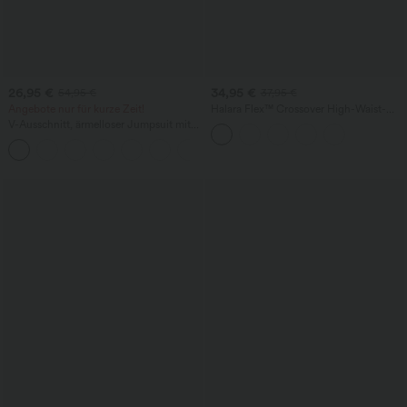
26,95 €
34,95 €
54,95 €
37,95 €
Angebote nur für kurze Zeit!
Halara Flex™ Crossover High-Waist-
Denim-Bermuda mit Bauchkontrolle,
V-Ausschnitt, ärmelloser Jumpsuit mit
lässigem Baggy-Schnitt und Taschen
Raffung und Tasche – Easy Peezy
+7