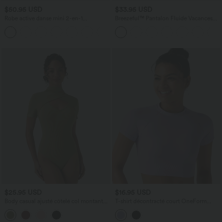
$50.95 USD
$33.95 USD
Robe active danse mini 2-en-1
Breezeful™ Pantalon Fluide Vacances
Breezeful™ dos nu avec liens dos
Séchage Rapide Taille Haute Croisée
séchage rapide et poche latérale -
Poches Latérales Plissées Fente
Édition Easy Peasy
$25.95 USD
$16.95 USD
Body casual ajusté côtelé col montant
T-shirt décontracté court OneForm
avec découpes et manches courtes
Seamless Flow, col rond, manches
courtes