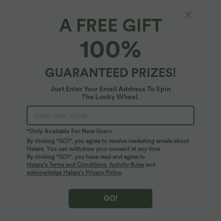
A FREE GIFT
Haut de yoga court à une épaule, manches
100%
courtes, brassière intégrée, séchage rapide
$36.95 USD
GUARANTEED PRIZES!
Just Enter Your Email Address To Spin
The Lucky Wheel.
*Only Available For New Users.
By clicking "GO!", you agree to receive marketing emails about
Halara. You can withdraw your consent at any time.
By clicking "GO!", you have read and agree to
Halara’s Terms and Conditions
,
Activity Rules
and
acknowledge Halara’s Privacy Policy
.
GO!