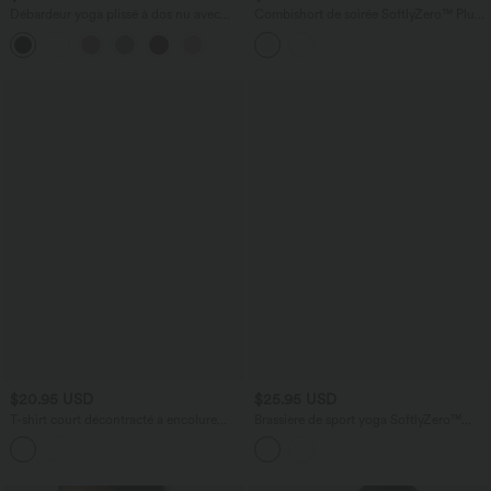
Débardeur yoga plissé à dos nu avec
Combishort de soirée SoftlyZero™ Plush
bretelles croisées et séchage rapide
à encolure bateau avec coussinets
amovibles, mesh contrasté et poches,
accès facile Easy Peasy
$20.95 USD
$25.95 USD
T-shirt court décontracté à encolure
Brassière de sport yoga SoftlyZero™
bateau, manches courtes et fronces
Plush soutien léger double bretelles
bonnets A-D