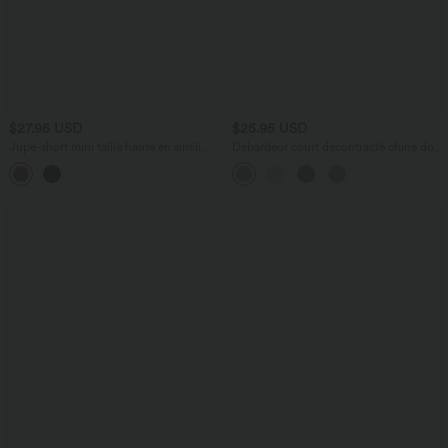
$27.95 USD
$25.95 USD
Jupe-short mini taille haute en simili
Débardeur court décontracté chiné dos
avec doublure polaire
nu ajusté torsadé avec boucle réglable