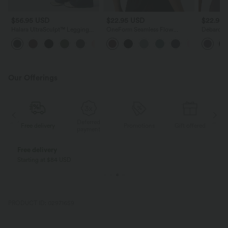
$56.95 USD
$22.95 USD
$22.95
Halara UltraSculpt™ Legging
OneForm Seamless Flow
Débardeur
yoga évasé gainant push-up
Débardeur de yoga crop dos nu
UltraScul
taille haute à fronces avec
croisé décolleté en V profond
torsadé d
poches
avec soutien-gorge intégré
Our Offerings
Deferred
ed
Free delivery
Promotions
Gift offered
F
payment
Free delivery
Starting at $84 USD
PRODUCT ID: 02971659