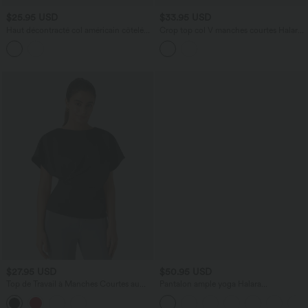
$25.95 USD
$33.95 USD
Haut décontracté col américain côtelé
Crop top col V manches courtes Halara
chiné épaules dénudées manches
UltraSculpt™, base croisée et coussinets
chauve-souris 3/4 froncé
amovibles
$27.95 USD
$50.95 USD
Top de Travail à Manches Courtes au
Pantalon ample yoga Halara
Niveau des Coudes et Plissé
UltraSculpt™ taille haute gainant à
rayures color block avec poches