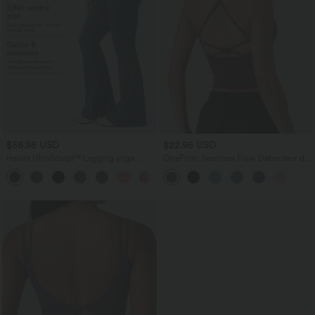
$56.95 USD
$22.95 USD
Halara UltraSculpt™ Legging yoga
OneForm Seamless Flow Débardeur de
évasé gainant push-up taille haute à
yoga crop dos nu croisé décolleté en V
fronces avec poches
profond avec soutien-gorge intégré