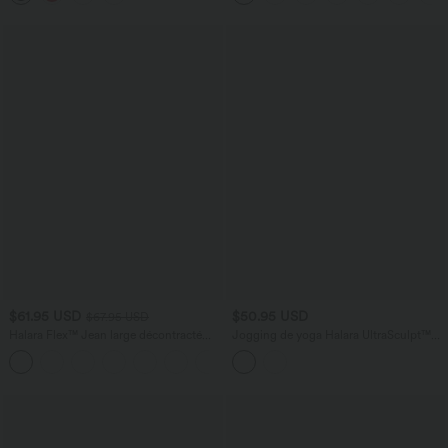
$61.95 USD
$50.95 USD
$67.95 USD
Halara Flex™ Jean large décontracté
Jogging de yoga Halara UltraSculpt™
taille haute gainant avec poches
taille haute gainant coupe fuselée avec
poches