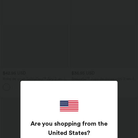
$42.95 USD
$36.95 USD
Robe de sport SoftlyZero™ Airy 2-en-1 à
Breezeful™ Jupe de danse mini 2-en-1
dos nageur croisé en mesh respirant
croisée taille haute plissée ourlet
avec brassière intégrée et effet frais
asymétrique avec poches, séchage
InstantCool avec poches, protection
rapide
solaire UPF50+
Are you shopping from the
United States
?