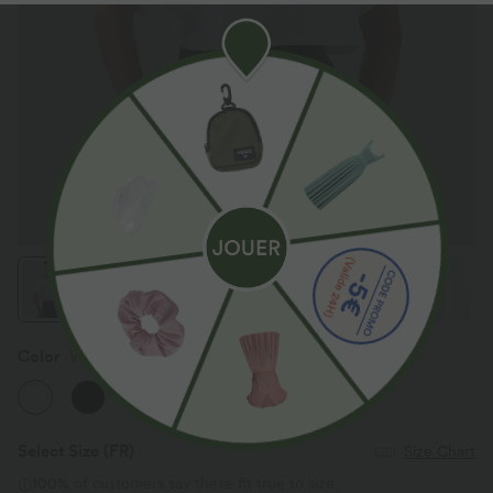
Color
White
Select Size
(FR)
Size Chart
100%
of customers say these fit true to size.