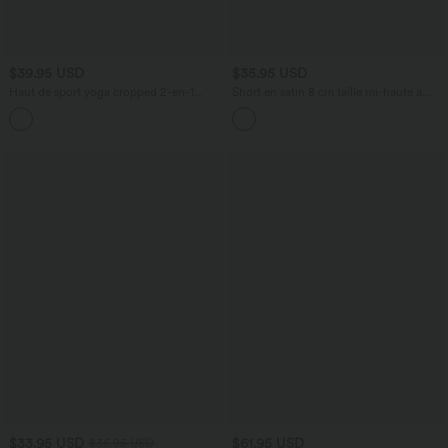
$39.95 USD
$35.95 USD
Haut de sport yoga cropped 2-en-1
Short en satin 8 cm taille mi-haute à
manches longues mesh contrastant à
cordon avec dentelle contrastée et
trous pouces
poches
$33.95 USD
$61.95 USD
$36.95 USD