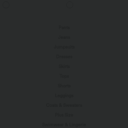
manches longues avec découpes
Croisé
DayStretch
Pants
Jeans
Jumpsuits
Dresses
Skirts
Tops
Shorts
Leggings
Coats & Sweaters
Plus Size
Swimwear & Lingerie