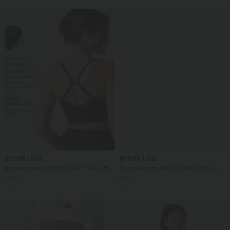
$27.95 USD
$27.95 USD
Brassière de sport SoftlyZero™ Airy effet
Short décontracté taille haute froncé
frais InstantCool maintien léger à
avec sous-vêtement intégré 6,5 cm
encolure cœur avec dentelle contrastée,
coussinets amovibles et protection
solaire UPF50+