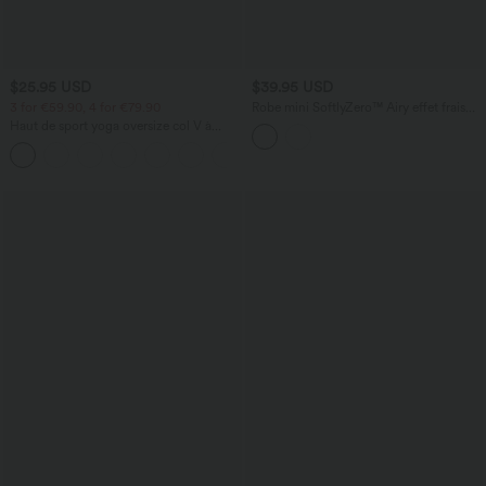
$25.95 USD
$39.95 USD
3 for €59.90, 4 for €79.90
Robe mini SoftlyZero™ Airy effet frais
InstantCool à manches longues,
Haut de sport yoga oversize col V à
encolure arrondie et volants superposés
manches courtes effet frais InstantCool
+3
à séchage rapide