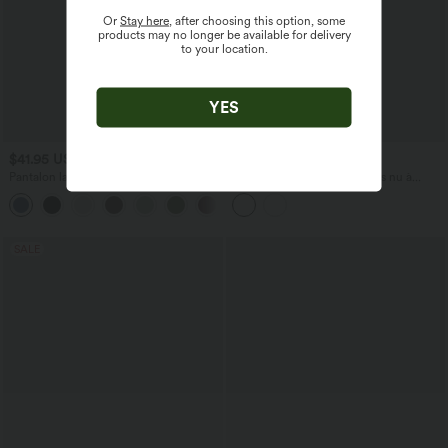
Or
Stay here
, after choosing this option, some
products may no longer be available for delivery
to your location.
YES
$41.95 USD
$27.95 USD
Pantalon large fluide taille haute avec
Haut de sport yoga court dos nu à
cordon de serrage, poches latérales et
manches longues avec passants pouces
+15
aspect lin
et blocs de couleurs sans coutures
Seamless Flow
SALE