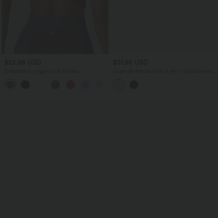
$22.95 USD
$31.95 USD
Débardeur yoga court Halara
Jupe de tennis mini 2-en-1 quotidienne
UltraSculpt™ double bretelles torsadé
SoftlyZero™ Airy avec croisement,
+11
dos nu
poche latérale et effet frais InstantCool,
Lucid, protection solaire UPF50+