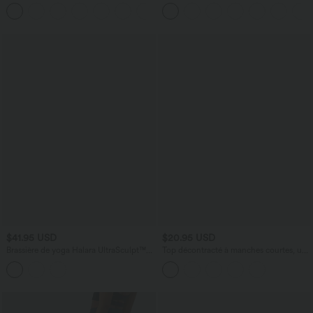
rapide ourlet arrondi asymétrique
Haute Cordon de Serrage Empiècement
+3
manches longues avec trous pouces -
Mesh Contrastant
Brassière intégrée
$41.95 USD
$20.95 USD
Brassière de yoga Halara UltraSculpt™
Top décontracté à manches courtes, une
maintien moyen à encolure en U, détail
épaule dénudée et fronces
torsadé color block et coussinets
amovibles