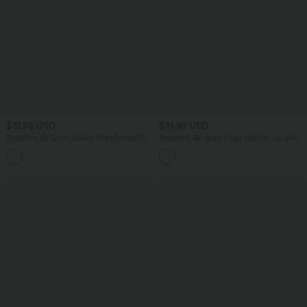
$31.95 USD
$31.95 USD
Brassière de sport Halara UltraSculpt™
Brassière de sport yoga soutien souple
maintien moyen dos nu avec boucle
dos nageur à bretelles croisées bonnets
+2
ajustable et brassière intégrée
A-C