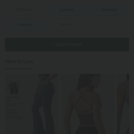
XS
(
32/34
)
S
(
34/36
)
M
(
38/40
)
L
(
42/44
)
XL
(
46
)
+ ADD TO BAG
More To Love