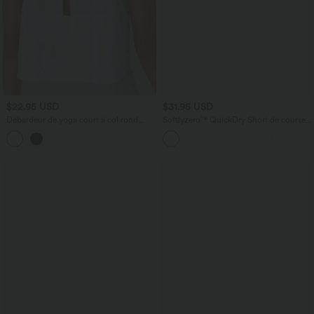
$22.95 USD
$31.95 USD
Débardeur de yoga court à col rond
Softlyzero™ QuickDry Short de course à
avec découpes
pied 2-en-1 taille haute à ourlet croisé
avec pois réfléchissants et poches
latérales