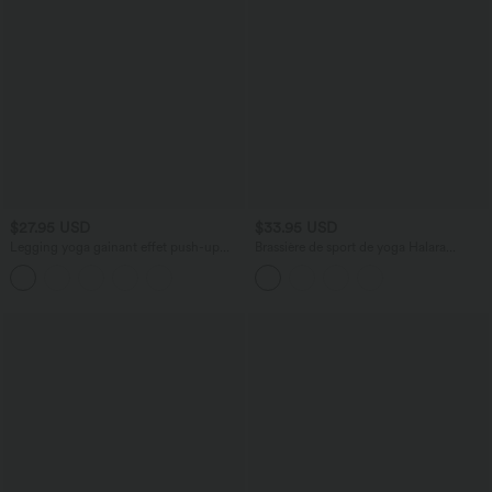
$27.95 USD
$33.95 USD
Legging yoga gainant effet push-up
Brassière de sport de yoga Halara
taille moyenne sans couture OneForm
UltraSculpt™ push-up soutien léger -
Seamless Flow
Bonnets E-G