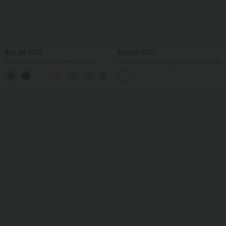
$25.95 USD
$25.95 USD
Mid-rise casual shorts with elastic
Haut de sport de yoga à épaule dénudée
waistband and drawstring, ruched side
avec manches courtes, ourlet incurvé et
pocket, 7.6 cm
asymétrique à séchage rapide