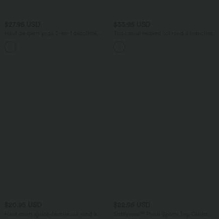
$27.95 USD
$33.95 USD
Haut de sport yoga 2-en-1 décolleté
Top casual relaxed col rond à manches
carré à manches longues sans couture
chauve-souris
OneForm Seamless Flow
$20.95 USD
$22.95 USD
Haut court ajusté déchiré col rond à
Softlyzero™ Plush Sports Top Ourlet