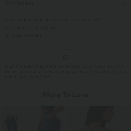
Fit & Features
For yoga and casual activities
Free standard shipping on orders over
$84.09 USD
Easy returns within 30 days
Loose Fit
Built-in Bra
One-Shoulder
Easy Payment
Batwing Sleeve
Pull-on
Yoga & Pilates
Waist Length
Short Sleeve
Two-Way Stretch
Logo has been integrated, some styles/colourways may vary.
It's possible some items you receive may or may not have the
brand logo.
Learn More
More To Love