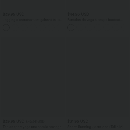
$39.95 USD
$44.95 USD
Legging d'entraînement gainant taille
Pantalon de yoga à coupe bootcut
haute avec poches Halara UltraSculpt™
gainant taille haute avec poches Halara
+17
UltraSculpt™
$39.95 USD
$31.95 USD
$42.95 USD
Top de sport yoga une épaule séchage
Shorts Running 7,5cm 2 en1 Taille Mi-