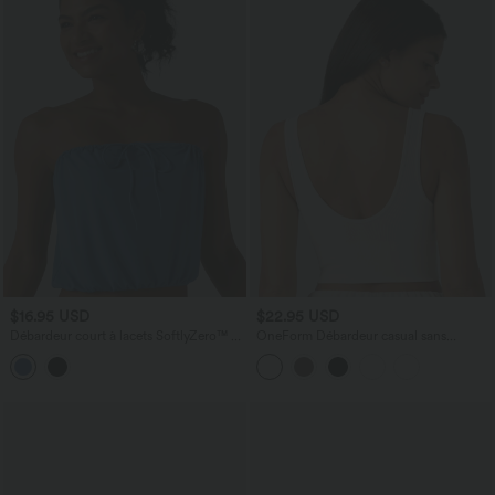
$16.95 USD
$22.95 USD
Débardeur court à lacets SoftlyZero™ -
OneForm Débardeur casual sans
Protection solaire UPF50+
couture col rond échancré dos en U
avec soutien-gorge intégré