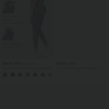
$44.95 USD
$39.95 USD
$50.95 USD
Legging d'entraînement gainant galbant
Pantalon fluide resort Breezeful™ à
taille haute avec effet scrunch et poches
séchage rapide, coupe fendue et effet
+13
Halara UltraSculpt™
ventre plat