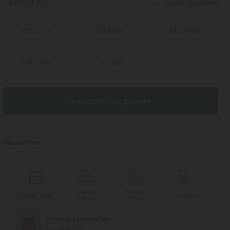
Taille
(FR)
Guide des tailles
XS
(
32/34
)
S
(
34/36
)
M
(
38/40
)
L
(
42/44
)
XL
(
46
)
+ Ajouter au panier
Nos offres
Livraison
Paiement
ffert
Promotions
Cadeau offert
gratuite
différé
Livraison offerte
Dès $84 USD d'achat