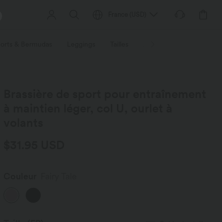
France
(
USD
)
orts & Bermudas
Leggings
Tailles
Activités / Utilités
Ti
Brassière de sport pour entraînement
à maintien léger, col U, ourlet à
volants
$31.95 USD
Couleur
Fairy Tale