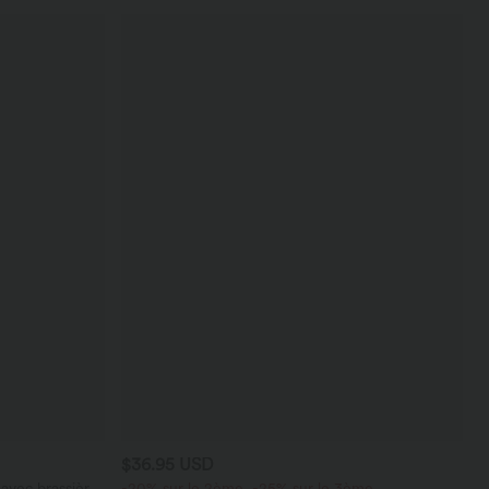
$36.95 USD
avec brassière
-20% sur le 2ème, -25% sur le 3ème