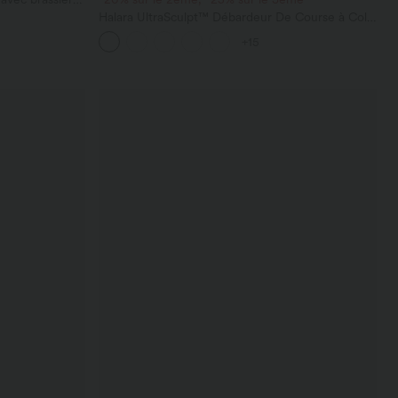
Halara UltraSculpt™ Débardeur De Course à Col
en U Dos Nu Ourlet Incurvé Croisé
+15