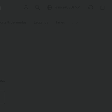
France
(
USD
)
orts & Bermudas
Leggings
Tailles
Activités / Utilités
Ti
ez.