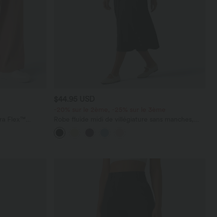
$44.95 USD
-20% sur le 2ème, -25% sur le 3ème
ara Flex™
Robe fluide midi de villégiature sans manches,
les
encolure carrée, dos nu croisé, fronces et
soutien-gorge intégré