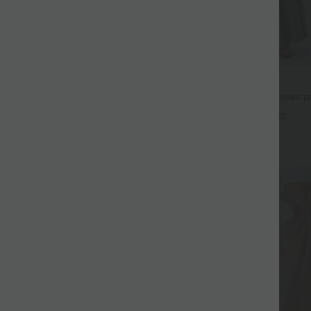
$44.95 USD
fluide taille haute avec cordon de
Robe longue fluide fendue avec po
 latérales et aspect lin
dos nu et effet torsadé
+19
+12