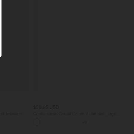
$50.95 USD
et brassière
Combinaison Casual Col en V Jambes Large
Plissée Manches Courtes Poche Latérale Gaufrée
+9
Fluide