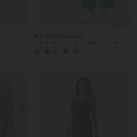
$56.95 USD
$61.95 USD
ches latérales,
Jean Barrel 7/8 taille basse Halara Flex™ avec
poches zippées
+4