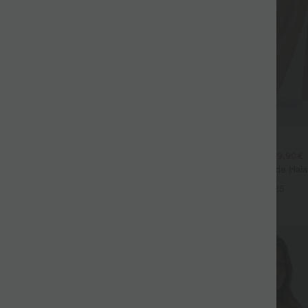
$44.95 USD
$39.95 USD
large fluide mélange lin taille
2 POUR 69,90€, 3 POUR 99,90€
don de serrage et poches
Pantalon Tailleur Large Fluide Hal
+9
Gaufré Taille Haute Poches Latéra
+25