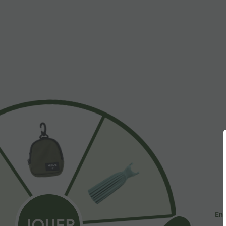
$31.95 USD
$53.95 USD
Short de yoga SoftlyZero™ Airy 2-en-1 taille très
Jean décontract
haute avec poches et effet frais InstantCool 17,5
avec cordon de
+27
cm
Ent