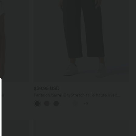
$39.95 USD
es
Pantalon barrel DayStretch taille haute avec
poches
+9