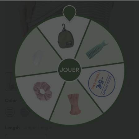
Color
Zebra Ripple
New
New
Length
Longer Length