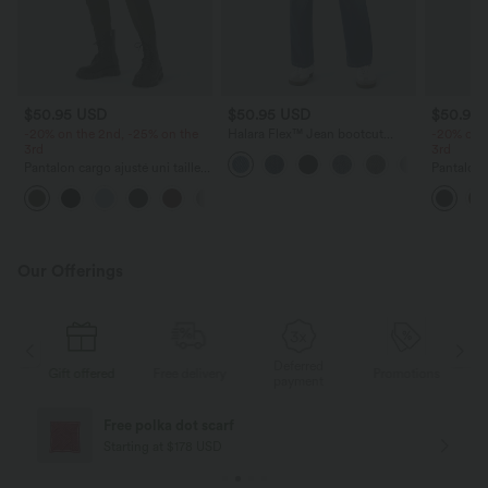
$50.95 USD
$50.95 USD
$50.95
-20% on the 2nd, -25% on the
Halara Flex™ Jean bootcut
-20% on t
3rd
décontracté extensible délavé
3rd
taille haute à poches multiples
Pantalon cargo ajusté uni taille
Pantalon t
haute DayStretch avec poches
haute Hal
+10
zippées
avec zip l
Our Offerings
Deferred
s
Gift offered
Free delivery
Promotions
G
payment
Free polka dot scarf
Starting at $178 USD