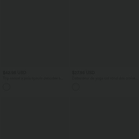
$42.95 USD
$27.95 USD
Top casual à pois épaule dénudée à
Débardeur de yoga col rond dos croisé à
manches courtes avec ourlet incurvé
ourlet croisé
asymétrique et brassière intégrée