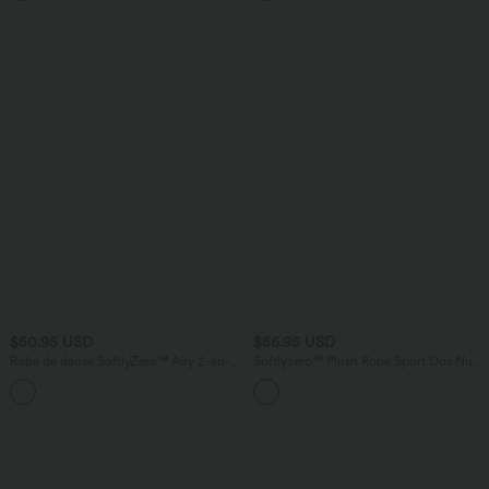
$50.95 USD
$56.95 USD
Robe de danse SoftlyZero™ Airy 2-en-1
Softlyzero™ Plush Robe Sport Dos Nu
effet frais InstantCool mini avec poches,
et Douce - Longue Plus - Édition Easy
+9
accès facile Easy Peasy, longueur
Peasy
rallongée