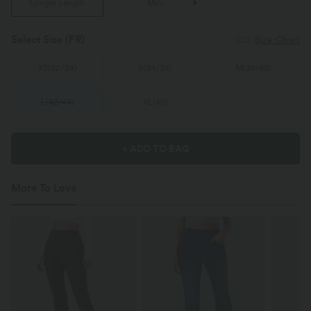
Longer Length
Mini
Select Size
(FR)
Size Chart
XS
(
32/34
)
S
(
34/36
)
M
(
38/40
)
L
(
42/44
)
XL
(
46
)
+ ADD TO BAG
More To Love