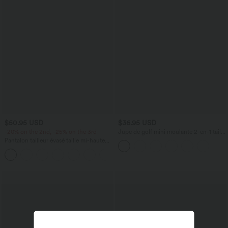
$50.95 USD
$36.95 USD
-20% on the 2nd, -25% on the 3rd
Jupe de golf mini moulante 2-en-1 taille
haute à rayures avec poches
Pantalon tailleur évasé taille mi-haute
Halara Flex™ DayStretch avec zip latéral
+12
et poches