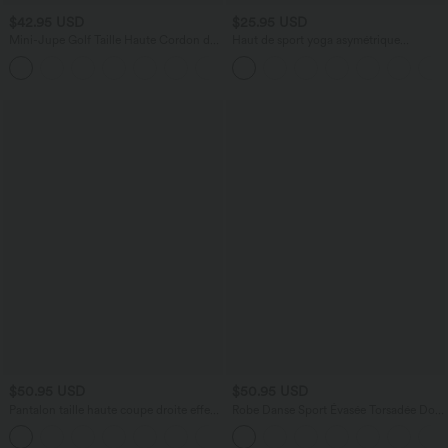
$42.95 USD
$25.95 USD
Mini-Jupe Golf Taille Haute Cordon de
Haut de sport yoga asymétrique
Serrage Poches Latérales Ourlet Courbé
manches longues à trous pouces froncé
+1
2 en 1
$50.95 USD
$50.95 USD
Pantalon taille haute coupe droite effet
Robe Danse Sport Évasée Torsadée Dos
lin avec poches
Nu Plus Longue Easy Peasy Édition
+5