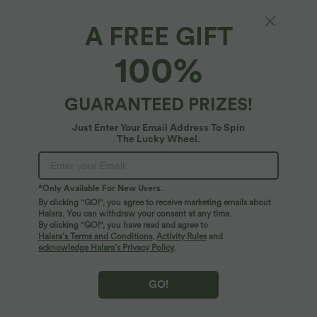
A FREE GIFT
Jupe de golf mini moulante 2-en-1 taille haute
100%
à rayures à poches — longueur prolongée
$36.95 USD
GUARANTEED PRIZES!
Just Enter Your Email Address To Spin
The Lucky Wheel.
*Only Available For New Users.
By clicking "GO!", you agree to receive marketing emails about
Halara. You can withdraw your consent at any time.
By clicking "GO!", you have read and agree to
Halara’s Terms and Conditions
,
Activity Rules
and
acknowledge Halara’s Privacy Policy
.
GO!