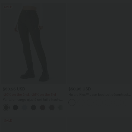
SALE
$50.95 USD
$50.95 USD
-20% on the 2nd, -25% on the 3rd
Halara Flex™ Jean bootcut décontracté
extensible délavé taille haute à poches
Pantalon cargo ajusté uni taille haute
multiples
DayStretch avec poches zippées
+10
SALE