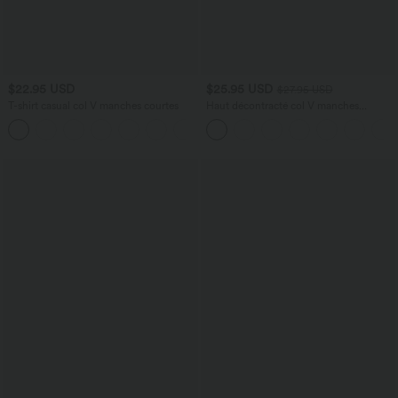
$22.95 USD
$25.95 USD
$27.95 USD
T-shirt casual col V manches courtes
Haut décontracté col V manches
longues
+9