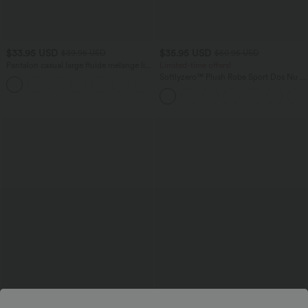
$33.95 USD
$35.95 USD
$39.95 USD
$50.95 USD
Pantalon casual large fluide mélange lin
Limited-time offers!
taille haute avec cordon de serrage et
Softlyzero™ Plush Robe Sport Dos Nu -
+5
poches
Édition Easy Peasy