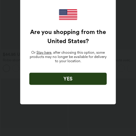
Are you shopping from the
United States
?
Or
Stay here
, after choosing this option, some
$44.95 USD
$41.95 USD
products may no longer be available for delivery
Robe-short mini SoftlyZero™ Airy effet
Pantalon large fluide taille haute avec
to your location.
frais InstantCool pour le yoga longueur
cordon de serrage, poches latérales et
allongée avec dos noué, coussinets
aspect lin
amovibles, poche et protection solaire
UPF50+
YES