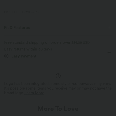
PRODUCT ID: 02889673
Fit & Features
Built-in Shorts
Flat Waist
Hidden Pockets
Free standard shipping on orders over
$84.09 USD
Easy returns within 30 days
Pull-on
Golf
Striped
Mini
High-waisted
Easy Payment
Four-Way Stretch
Bodycon
Logo has been integrated, some styles/colourways may vary.
It's possible some items you receive may or may not have the
brand logo.
Learn More
More To Love