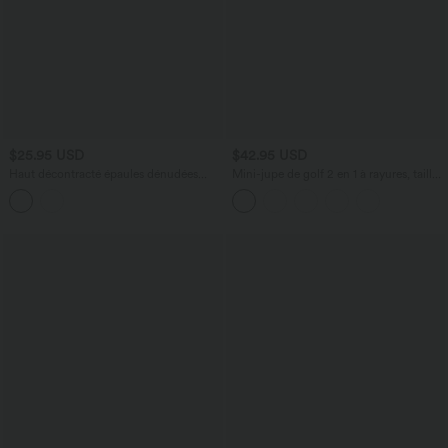
$25.95 USD
$42.95 USD
Haut décontracté épaules dénudées
Mini-jupe de golf 2 en 1 à rayures, taille
manches courtes froncé
ultra haute, effet ventre plat, ourlet
arrondi et poches