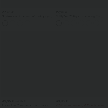
37,95 €
27,95 €
Sukienka midi na co dzień z okrągłym
SoftlyZero™ Airy szorty do jogi 2w1
dekoltem, wbudowanym biustonoszem,
InstantCool o super wysokim stanie,
bez rękawów i falbaną u dołu
długość 7" z kieszeniami
49,95 €
39,95 €
54,95 €
Halara Flex™ asymetryczne dżinsy z
-20% w drugim dniu, -25% w trzecim