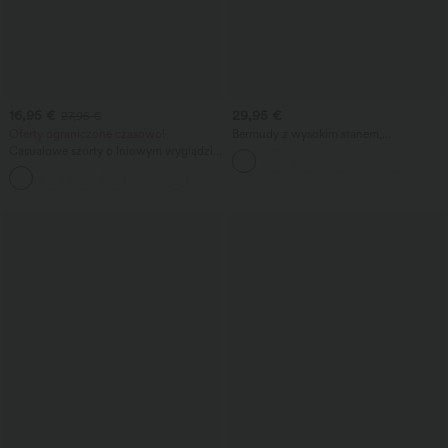
16,95 €
29,95 €
27,95 €
Oferty ograniczone czasowo!
Bermudy z wysokim stanem,
kieszeniami i szerokimi nogawkami,
Casualowe szorty o lniowym wyglądzie
casual, o lnianym wyglądzie
z wysokim stanem i sznurkiem w pasie,
z kieszeniami.