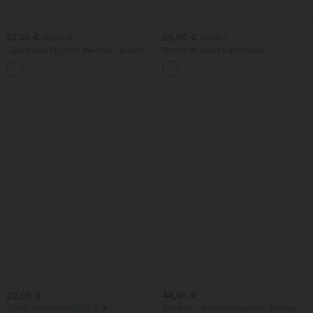
27,95 €
24,95 €
29,95 €
27,95 €
Casualowa bluzka z dekoltem w serek i
Bluzka do pracy odporna na
krótkimi bufiastymi rękawami
zagniecenia, z dekoltem w serek,
krótkim rękawem i oversize krojem
22,95 €
44,95 €
Oferty bonusowe 17,95 €
Spodnie z wysokim stanem i prostymi