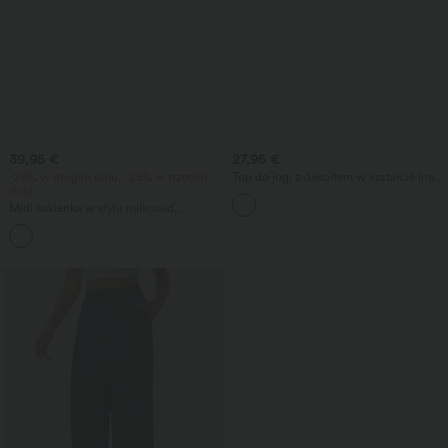
39,95 €
27,95 €
-20% w drugim dniu, -25% w trzecim
Top do jogi z dekoltem w kształcie litery
dniu
U i zaokrąglonym brzegiem InstantCool
- UPF50+
Midi sukienka w stylu milkmaid,
zwiewna, resortowa, bez pleców ze
skrzyżowanymi ramiączkami,
kwadratowy dekolt, bez rękawów,
marszczona, z wbudowanym
biustonoszem