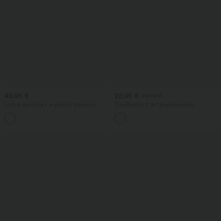
49,95 €
22,95 €
24,95 €
Luźne spodnie z wysokim stanem i
DayStretch 2 w 1 dopasowana
wiązaniem po bokach, z mieszanki lnu,
(bodycon) mini spódnica z wysokim
z kieszeniami
stanem, plisami i krzyżowym
wykończeniem, do codziennego
noszenia