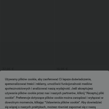
37,95 €
19,95 €
Skrócone spodnie z wysokim stanem i
Luźna koszulka z dekoltem w serek i
kieszeniami na zamek o lnianym
krótkim rękawem.
Używamy plików cookie, aby zaoferować Ci lepsze doświadczenie,
+7
wyglądzie
spersonalizować treści i reklamy, umożliwić funkcjonalność mediów
społecznościowych i analizować naszą wydajność. Jeśli akceptujesz
używanie plików cookie przez nas i naszych partnerów, kliknij “Akceptuj pliki
cookie“. Preferencje dotyczące plików cookie można zarządzać i wyłączać w
dowolnym momencie, klikając “Ustawienia plików cookie“. Aby dowiedzieć
się więcej o naszych praktykach, możesz również zapoznać się z naszą