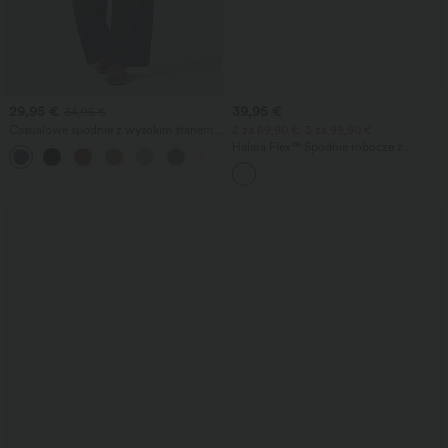
29,95 €
39,95 €
34,95 €
Casualowe spodnie z wysokim stanem,
2 za 69,90 €, 3 za 99,90 €
wiązane w pasie, o szerokich
Halara Flex™ Spodnie robocze z
+5
nogawkach, z mieszanki lnu, z
wysokim stanem, kieszeniami i
kieszeniami.
szerokimi nogawkami o waflowej
strukturze