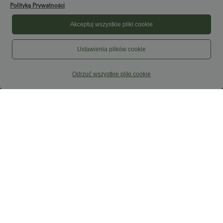
Polityką Prywatności
Akceptuj wszystkie pliki cookie
Ustawienia plików cookie
Odrzuć wszystkie pliki cookie
44,95 €
22,95 €
-20% w drugim dniu, -25% w trzecim
Top do jogi z okrągłym dekoltem,
dniu
marszczeniem i efektem chłodzącym
(UPF50+)
Halara Flex™ dżinsy capri z wysokim
stanem i rozcięciami, w dopasowanym,
codziennym stylu, z kieszeniami