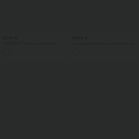
27,95 €
49,95 €
SoftlyZero™ Lekkie, przewiewne
Luźne spodnie robocze o średnim stanie
bermudy do jogi z wysokim stanem,
z kieszeniami i nogawkami w kształcie
+16
kieszeniami i technologią InstantCool
beczki.