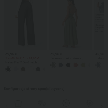
39,95 €
39,95 €
49,95 €
2 za 69,90 €, 3 za 99,90 €
Zwiewna maxi sukienka
Halara Fl
resortowa z rozcięciem,
z niskim 
Halara Flex™ DayStretch
odkrytymi plecami, efektem
zamek i 
spodnie robocze z wysokim
skręcenia i kieszeniami
beczki
+23
stanem, kieszeniami i prostymi
nogawkami
Konfiguracja strony specjalistycznej