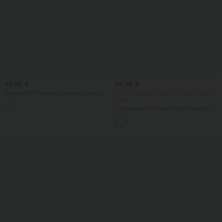
44,95 €
34,95 €
Halara Flex™ jeansy z wysokim stanem i
-20% w drugim dniu, -25% w trzecim
kieszeniami — luźne, o szerokich
dniu
+2
nogawkach, z efektem prania, w stylu
Codzienna maxi spódnica z wysokim
casual.
stanem i sznurkiem ściągającym, o
lnianym wyglądzie