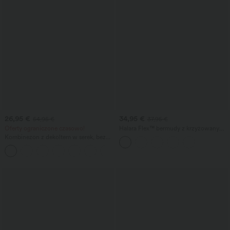
26,95 €
34,95 €
54,95 €
37,95 €
Oferty ograniczone czasowo!
Halara Flex™ bermudy z krzyżowanym
pasem i wysokim stanem, modelujące
Kombinezon z dekoltem w serek, bez
brzuch, jeansowe, luźne, casual, z
rękawów, marszczony, z kieszenią -
kieszeniami
+7
łatwizna