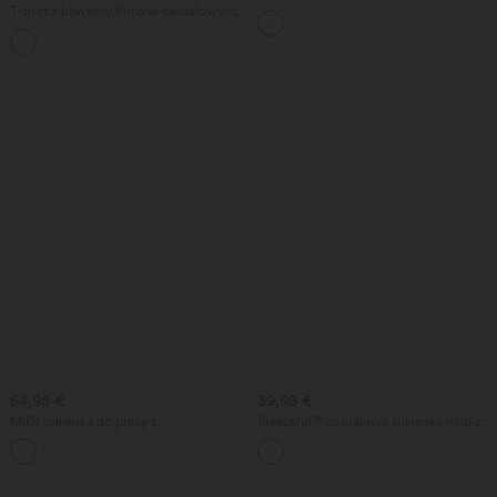
nogawkami, w lnianym stylu, z
T-shirt z bawełny Pima w casualowym
kieszeniami
stylu, z dekoltem łódkowym i krótkimi
rękawami
54,95 €
39,95 €
MIDI sukienka do pracy z
Breezeful™ casualowa sukienka midi z
nietoperzowymi rękawami, zwiewnym
dekoltem w serek, krótkimi rękawami,
fasonem, z efektem wyszczuplającym w
kieszenią, wiązaniem z tyłu,
okolicy brzucha i kieszeniami
szybkoschnąca — o wydłużonej
długości