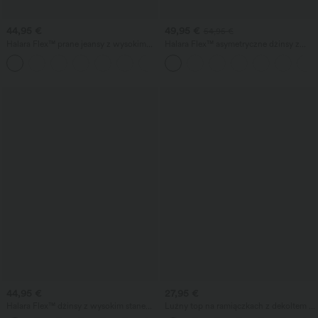
44,95 €
49,95 €
54,95 €
Halara Flex™ prane jeansy z wysokim
Halara Flex™ asymetryczne dżinsy z
stanem, w paski, o szerokich,
wysokim stanem — prane, o luźnym
+1
zwiewnych nogawkach, z kieszeniami
kroju, z kieszeniami.
44,95 €
27,95 €
Halara Flex™ dżinsy z wysokim stanem i
Luźny top na ramiączkach z dekoltem w
przekładanym pasem, modelujące
kształcie litery U i wbudowanym