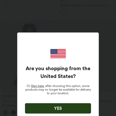
niskim stanem, kieszeniami na zamek,
dniu
+5
luźne o szerokich nogawkach, prane, na
Spodnie golfowe o średnim stanie z
co dzień
troczkiem w pasie, zaokrąglonym
wykończeniem nogawek,
szybkoschnące, zwężane, z kieszeniami
- UPF40+
Wyprzedaż
Are you shopping from the
United States
?
Or
Stay here
, after choosing this option, some
products may no longer be available for delivery
to your location.
21,95 €
54,95 €
44,95 €
Oferty ograniczone czasowo!
Halterowy bezrękawowy kombinezon
na wakacje z odkrytymi plecami,
Kombinezon z dekoltem w serek,
YES
wbudowanym biustonoszem, w groszki
krótkimi rękawami, bocznymi
i z kieszeniami — bajecznie prosty
+5
kieszeniami, szerokimi nogawkami i