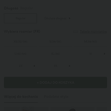
Długość
Regular
Regular
Dłuższa długość
Wybierz rozmiar
(FR)
Tabela rozmiarów
XS
(
32/34
)
S
(
34/36
)
M
(
38/40
)
L
(
42/44
)
XL
(
46
)
1X
2X
3X
+ DODAJ DO KOSZYKA
Więcej do kochania
Podobne style