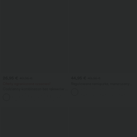
26,95 €
44,95 €
49,95 €
49,95 €
Oferty ograniczone czasowo!
Regulowane ramiączka, marszczony
krój, szerokie nogawki, melanżowy,
Codzienny kombinezon bez rękawów z
codzienny kombinezon z kieszeniami —
tyłem w kształcie litery U i kieszeniami
łatwizna
+10