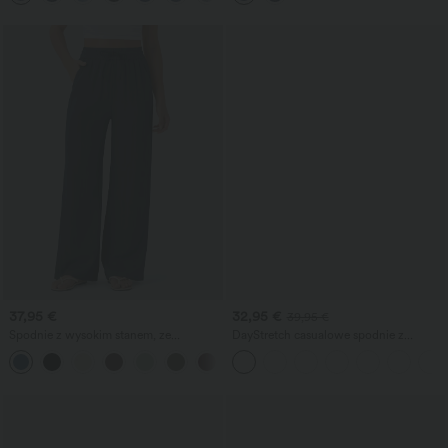
37,95 €
32,95 €
39,95 €
Spodnie z wysokim stanem, ze
DayStretch casualowe spodnie z
sznurkiem w pasie, z kieszeniami,
wysokim stanem, kieszeniami i prostymi
+15
szerokimi nogawkami, luźne, na co
nogawkami.
dzień, o lnianym wyglądzie