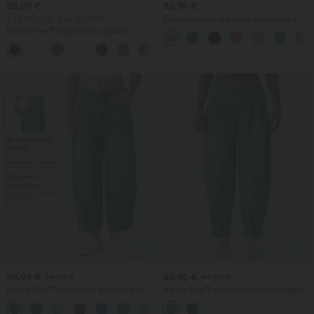
39,95 €
39,95 €
2 za 69,90 €, 3 za 99,90 €
Zwiewna maxi sukienka resortowa z
rozcięciem, odkrytymi plecami, efektem
Halara Flex™ DayStretch spodnie
skręcenia i kieszeniami
robocze z wysokim stanem, kieszeniami
+23
i prostymi nogawkami
49,95 €
49,95 €
54,95 €
54,95 €
Halara Flex™ casualowe dżinsy z niskim
Halara Flex™ dżinsowe balloon joggery
stanem, kieszeniami na zamek i
o średnim stanie — casual, z
nogawkami w kształcie beczki
kieszeniami