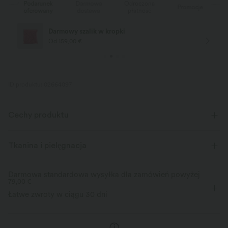
k
Darmowa
Odroczona
Podarunek
Promocje
y
dostawa
płatność
oferowany
Darmowa dostawa
Od zakupu za 75,00 €
ID produktu: 02664097
Cechy produktu
Tkanina i pielęgnacja
Darmowa standardowa wysyłka dla zamówień powyżej
79,00 €
Łatwe zwroty w ciągu 30 dni