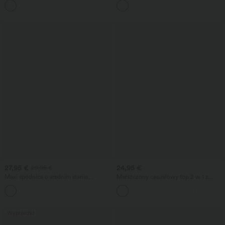
+1
brzuch, casualowe, o prostych
biustonoszem
nogawkach, z kieszeniami
27,95 €
24,95 €
29,95 €
Maxi spódnica o średnim stanie,
Marszczony casualowy top 2 w 1 z
dopasowana (bodycon), z wiązaniem z
regulowanymi ramiączkami i
przodu i marszczeniem, w
wbudowanym biustonoszem
kwiatowy/pasiasty wzór
Wyprzedaż