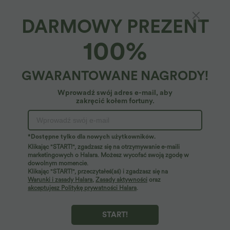
DARMOWY PREZENT
Minispódnica w kroju A z sztruksu, 2w1, z
100%
wysokim stanem — codzienna
4.8
(
5
)
GWARANTOWANE NAGRODY!
22,95 €
24,95 €
Wprowadź swój adres e-mail, aby
zakręcić kołem fortuny.
*Dostępne tylko dla nowych użytkowników.
Klikając "START!", zgadzasz się na otrzymywanie e-maili
marketingowych o Halara. Możesz wycofać swoją zgodę w
dowolnym momencie.
Klikając "START!", przeczytałeś(aś) i zgadzasz się na
Warunki i zasady Halara
,
Zasady aktywności
oraz
akceptujesz Politykę prywatności Halara
.
START!