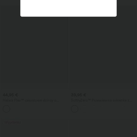
lejącą waflową tkaniną — casual
44,95 €
39,95 €
Halara Flex™ casualowe dżinsy o
SoftlyZero™ Przewiewna sukienka z
średnim stanie z nogawkami typu barrel
kopertowym dekoltem, marszczeniami i
i kieszeniami.
sznurowaniem, dopasowana, o
chłodzącym dotyku — UPF50+
Wyprzedaż