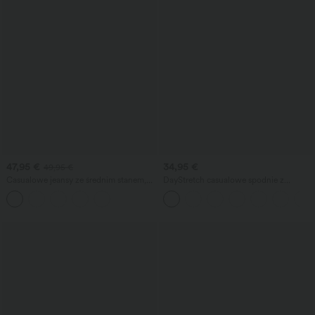
47,95 €
34,95 €
49,95 €
Casualowe jeansy ze średnim stanem,
DayStretch casualowe spodnie z
ze sznurkiem w pasie i kieszeniami
wysokim stanem, beczkowatymi
nogawkami i kieszeniami