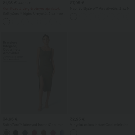
21,95 €
27,95 €
44,95 €
Korlátozott ideig érvényes ajánlatok!
Napi SoftlyZero™ Airy átvetős, 2 az 1-
ben, oldalzsebes InstantCool mini
SoftlyZero™ légies U-nyakú, 2 az 1-ben
teniszszoknya - Lucid
zsebes mini InstantCool tánc-aktív ruha
+9
— pofonegyszerű
34,95 €
32,95 €
SoftlyZero™ könnyed InstantCool midi
V-nyakú csíkos InstantCool miniruha
testhez simuló ruha: négyzetnyakú, hát
munkához
+6
nélküli, fűzős, ráncolt és slicces —