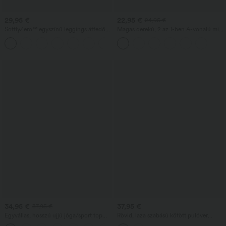
29,95 €
22,95 €
24,95 €
SoftlyZero™ egyszínű leggings átfedős
Magas derekú, 2 az 1-ben A-vonalú mini
derékpánttal és zsebbel
kordbársony szoknya, hétköznapi viselet
+16
— hosszabb változat
34,95 €
37,95 €
37,95 €
Egyvállas, hosszú ujjú jóga/sport top
Rövid, laza szabású kötött pulóver
hüvelykujj-nyílással, ívelt szegéllyel (elöl
magas nyakkal, ejtett vállvonallal és