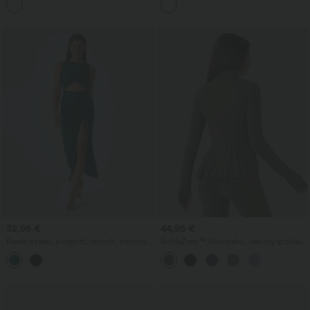
+4
rövidebb, hátul hosszabb), gyorsan
zsebbel.
száradó anyagból, beépített
melltartóval.
32,95 €
44,95 €
Kerek nyakú, kivágott, ráncolt, zsinóros
SoftlyZero™ Állónyakú, vékony szabású
szegélyű bodycon maxi ruha, laza
cipzáras dzseki, redőzött részletekkel és
hüvelykujjlyukas zsebekkel