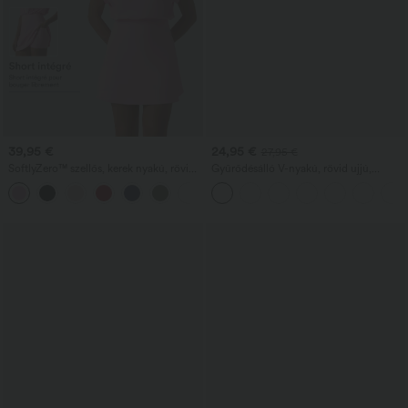
39,95 €
24,95 €
27,95 €
SoftlyZero™ szellős, kerek nyakú, rövid
Gyűrődésálló V-nyakú, rövid ujjú,
ujjú, 2 az 1-ben InstantCool mini
oversize munkablúz
+3
jógaruha zsebekkel — Easy Peezy
kiadás