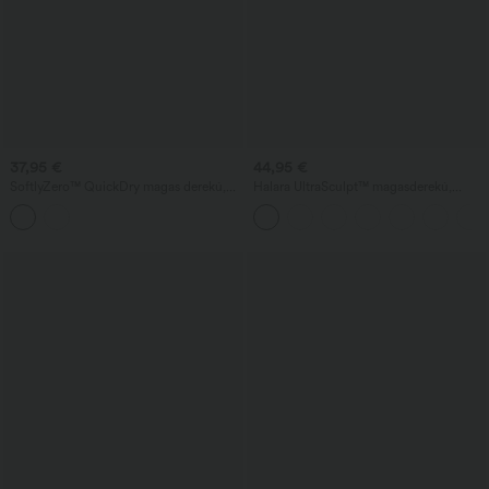
37,95 €
44,95 €
SoftlyZero™ QuickDry magas derekú,
Halara UltraSculpt™ magasderekú,
hasformázó, levehető masnival ellátott
hasformázó, színblokkokból álló
laza szoknya beépített formázó
csíkokkal díszített, zsebes, bő szabású
rövidnadrággal
jóganadrág