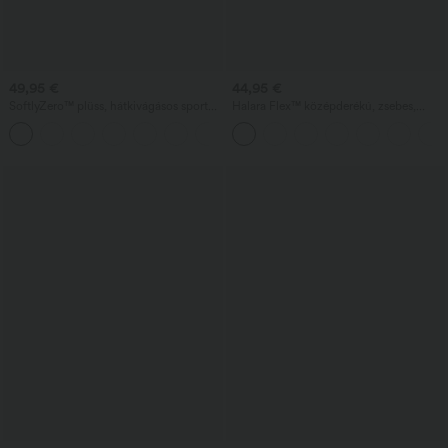
49,95 €
44,95 €
SoftlyZero™ plüss, hátkivágásos sportos
Halara Flex™ középderékú, zsebes,
ruha — hosszabb hossz — Easy Peezy
hétköznapi bootcut farmernadrágok
+10
kiadás