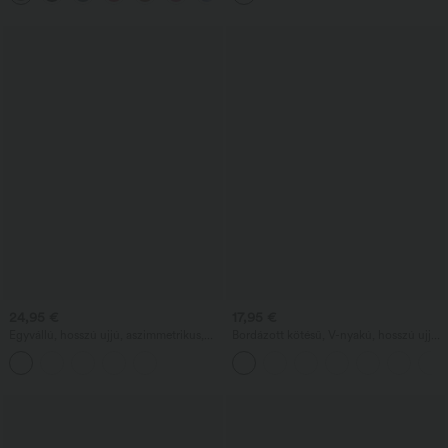
koszorúslányoknak és esküvői
vendégeknek
24,95 €
17,95 €
Egyvállú, hosszú ujjú, aszimmetrikus,
Bordázott kötésű, V-nyakú, hosszú ujjú,
hétköznapi gyapjúkeverék póló
rövidített munkapóló