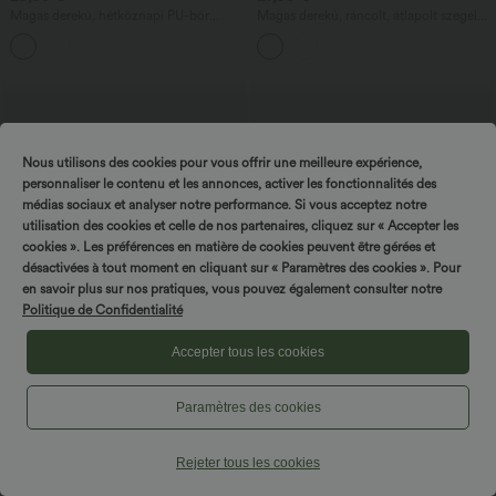
Magas derekú, hétköznapi PU-bőr
Magas derekú, ráncolt, átlapolt szegélyű
szoknyanadrág
2 az 1-ben, testhez simuló (bodycon)
szatén miniszoknya, hétköznapi
viseletre.
Nous utilisons des cookies pour vous offrir une meilleure expérience,
personnaliser le contenu et les annonces, activer les fonctionnalités des
médias sociaux et analyser notre performance. Si vous acceptez notre
utilisation des cookies et celle de nos partenaires, cliquez sur « Accepter les
cookies ». Les préférences en matière de cookies peuvent être gérées et
désactivées à tout moment en cliquant sur « Paramètres des cookies ». Pour
en savoir plus sur nos pratiques, vous pouvez également consulter notre
Politique de Confidentialité
Accepter tous les cookies
32,95 €
39,95 €
34,95 €
44,95 €
Paramètres des cookies
Breezeful™ Magasderekú 2 az 1-ben
Halara UltraSculpt™ leopárdmintás,
maxi szoknya, könnyed esésű, fodros,
magas derekú, hasított maxi szoknya,
+8
aszimmetrikus (high-low) szegéllyel,
hétköznapi viselet
Rejeter tous les cookies
gyorsan száradó, hétköznapi, normál
szabású