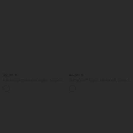
32,95 €
44,95 €
Hátul megkötős halter nyakú, beépített
SoftlyZero™ légies, hát nélküli, csavart
melltartós bodycon mikro-mini ruha
InstantCool tánc-aktív ruha — Easy
Peezy kiadás