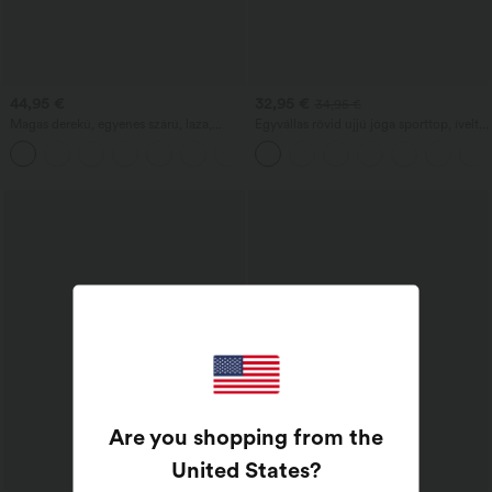
44,95 €
32,95 €
34,95 €
Magas derekú, egyenes szárú, laza,
Egyvállas rövid ujjú jóga sporttop, ívelt
vászonhatású, zsebes nadrág
szegéllyel, elöl rövidebb–hátul
+5
hosszabb (high‑low) fazonnal, gyorsan
száradó, beépített melltartóval
Are you shopping from the
United States
?