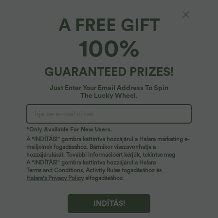
A FREE GIFT
Magas derekú 2 az 1-ben A-vonalú mini
100%
kordbársony szoknya, laza hétköznapi stílus
4.8
(
5
)
GUARANTEED PRIZES!
22,95 €
24,95 €
Just Enter Your Email Address To Spin
The Lucky Wheel.
*Only Available For New Users.
A "INDÍTÁS!" gombra kattintva hozzájárul a Halara marketing e-
mailjeinek fogadásához. Bármikor visszavonhatja a
hozzájárulását. További információért kérjük, tekintse meg
A "INDÍTÁS!" gombra kattintva hozzájárul a Halara
Terms and Conditions
,
Activity Rules
fogadásához és
Halara's Privacy Policy
elfogadásához.
INDÍTÁS!