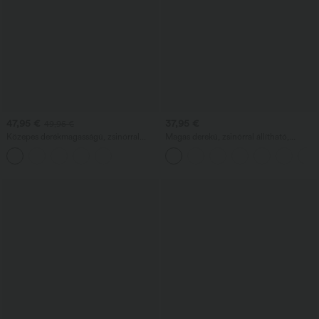
47,95 €
37,95 €
49,95 €
Közepes derékmagasságú, zsinórral
Magas derekú, zsinórral állítható,
állítható, zsebes hétköznapi
zsebes, széles szárú, laza, hétköznapi,
farmernadrág
lenhatású nadrág