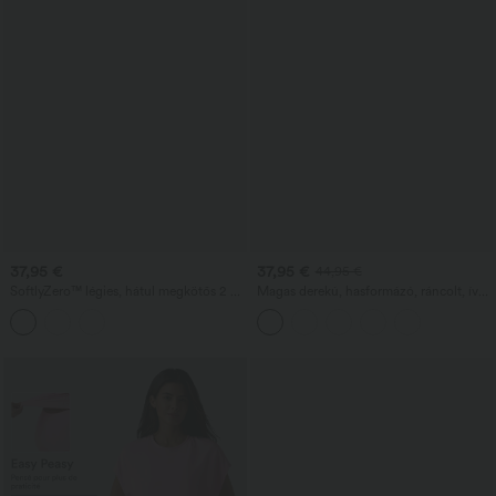
37,95 €
37,95 €
44,95 €
SoftlyZero™ légies, hátul megkötős 2 az
Magas derekú, hasformázó, ráncolt, ívelt
1-ben InstantCool mini jóga sportruha
szegélyű 2 az 1-ben polár/PU midi
zsebbel
hétköznapi szoknya