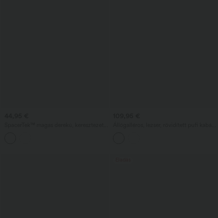
44,95 €
109,95 €
SpacerTek™ magas derekú, keresztezett
Állógalléros, lezser, rövidített pufi kabát
hasformázó derékrésszel rendelkező
és hüvelykujjnyílásokkal, íves szegéllyel
egyenes szárú, zsebes szabadidőnadrág
és zsebbel rendelkező dzseki
Eladás