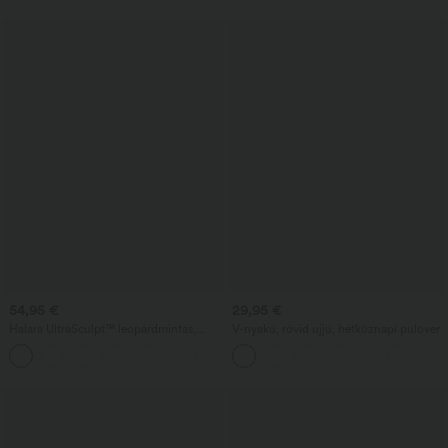
alakformázó, zsebekkel
54,95 €
29,95 €
Halara UltraSculpt™ leopárdmintás,
V-nyakú, rövid ujjú, hétköznapi pulóver
magas derekú, hasformázó, egyenes
szárú jóganadrág zsebekkel