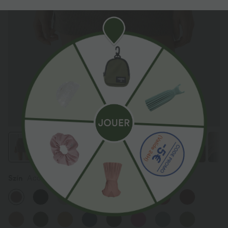
Szín
Acorn