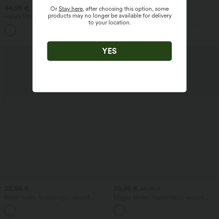
44,95 €
37,95 €
Or
Stay here
, after choosing this option, some
products may no longer be available for delivery
Halara UltraSculpt™ magas derekú,
Halara Flex™ Magas derekú
to your location.
hasformázó, bővülő szárú jóga leggings
munkanadrág hátulsó oldalzsebbel és
zsebekkel
enyhén bővülő szárú
YES
22,95 €
29,95 €
32,95 €
Kerek nyakú, hosszú ujjú, ráncolt,
Magas derekú, hasformázó, ráncolt,
keskeny, rövid, laza felső
görbített szegélyű 2 az 1-ben,
polárbéléssel ellátott PU mini, testhez
simuló party szoknya - hosszabb