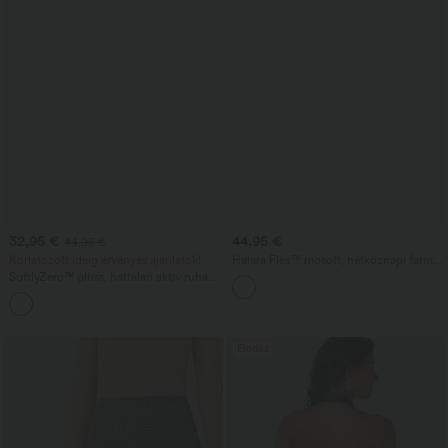
32,95 €
44,95 €
44,95 €
Korlátozott ideig érvényes ajánlatok!
Halara Flex™ mosott, hétköznapi farmer
magas derékrésszel, zsebekkel, bő,
SoftlyZero™ plüss, háttalan aktív ruha
széles szárú
— Pofonegyszerű kiadás
+29
Eladás