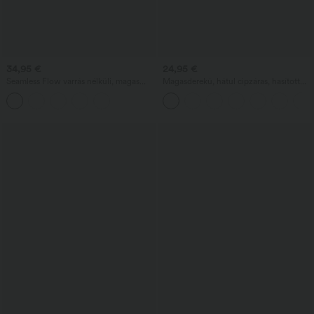
34,95 €
24,95 €
Seamless Flow varrás nélküli, magas
Magasderekú, hátul cipzáras, hasított
derekú 7/8 jóga leggings — hasformáló
szegélyű 2 az 1-ben kordbársony
és fenékemelő hatás
hétköznapi szoknya