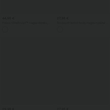
44,95 €
27,95 €
Halara UltraSculpt™ magas derekú,
Bordázott kötött body magas nyakkal és
hasformázó, keskenyedő jóga jogger
kivágással, hosszú ujjú, szűk szabás —
zsebekkel
irodai viselet
29,95 €
27,95 €