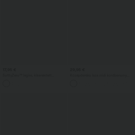
17,95 €
29,95 €
SoftlyZero™ légies, kikerekített
Középderékú laza midi kordbársony
kivágású, hosszú ujjú munkapóló
szoknya elülső, oldalsó fedeles zsebbel