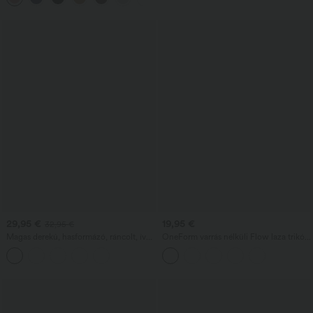
29,95 €
19,95 €
32,95 €
Magas derekú, hasformázó, ráncolt, íves
OneForm varrás nélküli Flow laza trikó
szegéllyel rendelkező, testhez simuló 2
kerek nyakkivágással, U-alakú hátrésszel
az 1-ben velúr miniszoknya
és beépített melltartóval