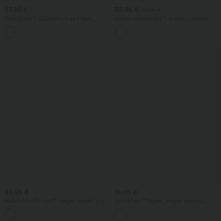
27,95 €
32,95 €
37,95 €
SoftlyZero™ QuickDry 2 az 1-ben
Halara UltraSculpt™ V-alakú, magas
futóshort 3'' zsebekkel — magas
derekú, kontrasztos csipkével díszített
+3
derekú, hasformáló (tummy control),
jóga-leggings, bővülő szárú, zsebekkel
gyorsan száradó, fényvisszaverő
pöttyökkel, keresztben átlapolt
szegéllyel
49,95 €
19,95 €
Halara UltraSculpt™ magas derekú jóga-
SoftlyZero™ légies, magas derekú,
leggings, bővülő szár, fenékemelő
zsebes, egyszínű InstantCool jóga
ráncolt kialakítással, hasformáló és
rövidnadrág 3.5"