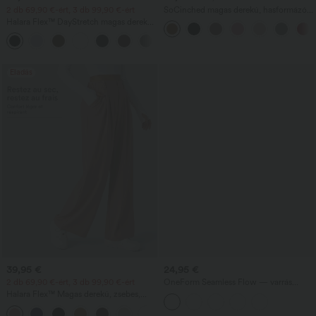
2 db 69,90 €-ért, 3 db 99,90 €-ért
SoCinched magas derekú, hasformázó,
ráncolt, ívelt szegélyű 2 az 1-ben
Halara Flex™ DayStretch magas derekú,
polár/PU mini testhezálló szoknya
zsebes, egyenes szárú munkanadrág
+23
Eladás
39,95 €
24,95 €
2 db 69,90 €-ért, 3 db 99,90 €-ért
OneForm Seamless Flow — varrás
nélküli, középmagas derékú jóga-
Halara Flex™ Magas derekú, zsebes,
leggings, hasformáló és fenékemelő
bőszárú, waffle-kötésű munkanadrág
hatással
+21