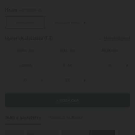
Hossz
Rendszeres
Rendszeres
Hosszabb hossz
Méret kiválasztása
(FR)
Mérettáblázat
XS
(
32/34
)
S
(
34/36
)
M
(
38/40
)
L
(
42/44
)
XL
(
46
)
1X
2X
3X
+ KOSÁRBA
Több a szeretetre
Hasonló stílusok