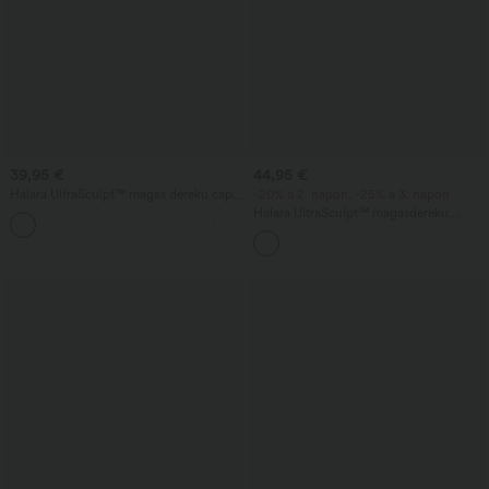
39,95 €
44,95 €
Halara UltraSculpt™ magas derekú capri
-20% a 2. napon, -25% a 3. napon
edzőleggings — ráncolt rész a fenék
Halara UltraSculpt™ magasderekú,
+5
kiemeléséhez, haskontroll, alakformázás,
hasformázó, egyenes szárú jóganadrág
zsebekkel
zsebekkel