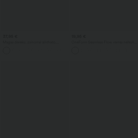
37,95 €
19,95 €
Magas derekú, zsinórral állítható,
OneForm Seamless Flow varrás nélküli,
zsebbel ellátott 2 az 1-ben íves szegélyű
rövidített jóga trikó beépített
+1
mini golfszoknya
melltartóval, mély V-nyakkivágással,
hátul nyitott, keresztpántos