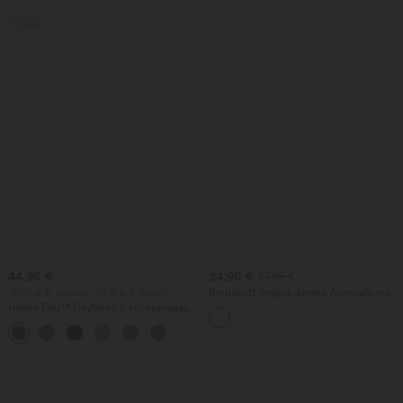
változat
Eladás
44,95 €
24,95 €
27,95 €
-20% a 2. napon, -25% a 3. napon
Bordázott, magas derekú A-vonalú maxi
szoknya szegéllyel, hétköznapi
Halara Flex™ DayStretch középmagas
viselethez
derekú, munkára szánt flare nadrág
+12
oldalzáras zsebbel