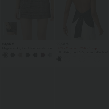
24,95 €
22,95 €
Magas derekú, 2 az 1-ben pied-de-poule
-20% a 2. napon, -25% a 3. napon
mintás munkahelyi miniszoknya
Hát nélküli, megkötős, lezser halter felső