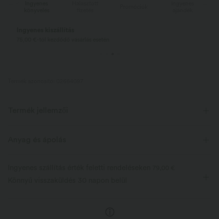
Ingyenes
Halasztott
Ingyenes
Promóciók
könyvelés
fizetés
ajándék
Ingyenes kiszállítás
75,00 €-tól kezdődő vásárlás esetén
Termék azonosító: 02664097
Termék jellemzői
Anyag és ápolás
Ingyenes szállítás érték feletti rendeléseken
79,00 €
Könnyű visszaküldés 30 napon belül