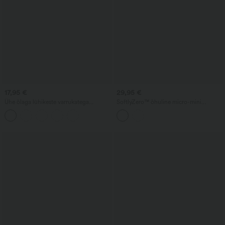
17,95 €
29,95 €
Ühe õlaga lühikeste varrukatega
SoftlyZero™ õhuline micro-mini
kogutud detailidega vabaajatopp
tenniseseelik madala vöökohaga,
volditud ja pingutusnööriga, 2-ühes,
jahutava puudutusega, taskutega