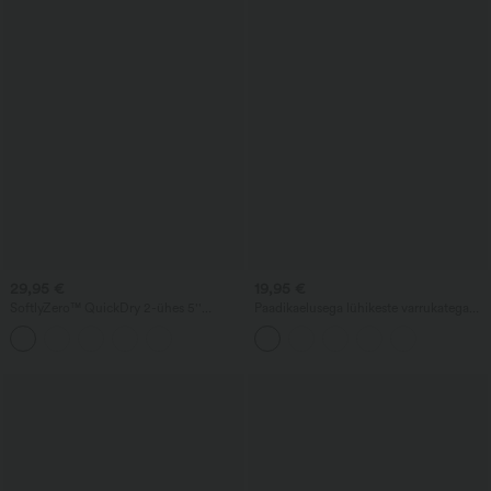
29,95 €
19,95 €
SoftlyZero™ QuickDry 2-ühes 5''
Paadikaelusega lühikeste varrukatega
jooksushortsid taskutega — kõrge
kortsutatud vabaaja-T-särk
vöökohaga, kõhtu kujundav, helkurtäpid
ja risti ülekattega äär