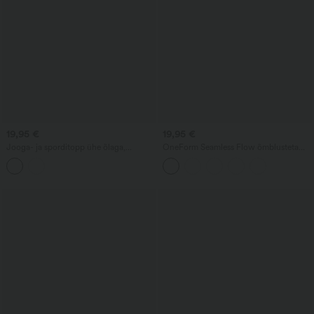
19,95 €
19,95 €
Jooga- ja sporditopp ühe õlaga,
OneForm Seamless Flow õmblusteta
lühikeste varrukatega ja kortsutatud
joogatopp lõikega ja sisseehitatud
detailiga
rinnahoidjaga