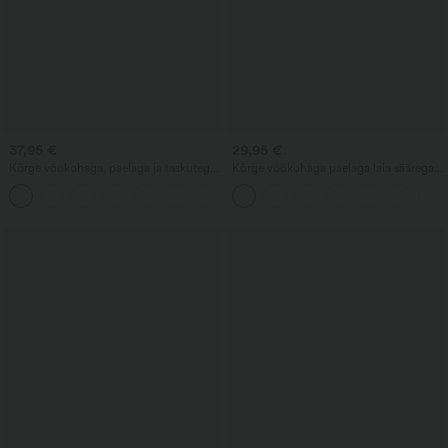
37,95 €
29,95 €
Kõrge vöökohaga, paelaga ja taskutega
Kõrge vöökohaga paelaga laia säärega
laia säärega lohvakad vabaajapüksid
lühikesed vabaajapüksid linase sarnase
+15
linase tunnetusega.
tunnetusega, taskutega