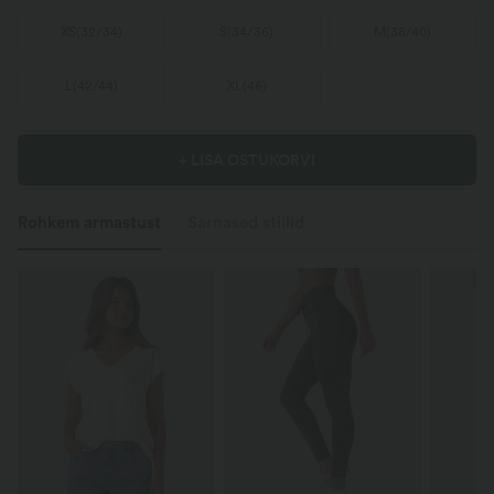
XS
(
32/34
)
S
(
34/36
)
M
(
38/40
)
L
(
42/44
)
XL
(
46
)
+ LISA OSTUKORVI
Rohkem armastust
Sarnased stiilid