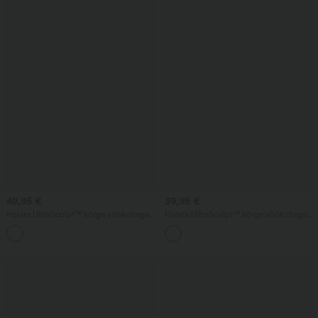
49,95 €
39,95 €
Halara UltraSculpt™ kõrge vöökohaga
Halara UltraSculpt™ kõrge vöökohaga
bootcut-joogaleggingsid kortsuga, mis
bootcut-joogaretuusid, kõhu
+11
tõstab tagumikku, kõhtu siluvate
kontrolliga, vormivad ja taskutega
omadustega, taskutega ja vormivad.