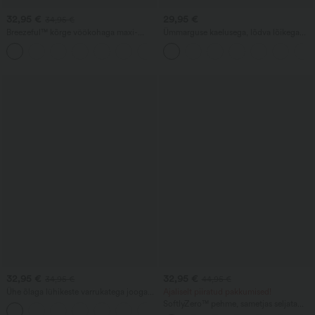
32,95 €
29,95 €
34,95 €
Breezeful™ kõrge vöökohaga maxi-
Ümmarguse kaelusega, lõdva lõikega
seelik, high-low lõikega (lühike ees,
vabaaja-pluus laia varrukaga.
+8
pikem taga) volangiga, 2-ühes, lendlev,
kiiresti kuivav, igapäevane, tavaline lõige
32,95 €
32,95 €
34,95 €
44,95 €
Ühe õlaga lühikeste varrukatega jooga-
Ajaliselt piiratud pakkumised!
ja sporditopp kõvera äärega, high-low
SoftlyZero™ pehme, sametjas seljata
lõikega (tagant pikem), kiiresti kuivav ja
sportkleit — Väga lihtne väljaanne