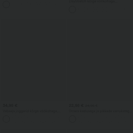
asümmeetrilised, madala vöökohaga,
DayStretch kõrge vöökohaga
+5
tõmblukuga taskutega, lahtise lõike ja
ühevärvilised kitsad cargo-püksid
laiade säärtega
tõmblukuga taskutega
34,95 €
22,95 €
24,95 €
Vabaaja joggerid kõrge vöökohaga,
Ümara kaelusega ja pikkade varrukatega
lihtsad, küljetaskutega
töötop