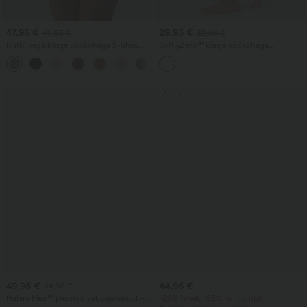
47,95 €
29,95 €
49,95 €
32,95 €
Ristlõikega kõrge vöökohaga 2-ühes
SoftlyZero™ kõrge vöökohaga
narmastega servaga keha järgiv mini-
joogaleggingsid, ees ristuva vööga,
seemisnahast peoseelik
kontrastse pitsi ja taskutega
Allkiri
49,95 €
44,95 €
54,95 €
Halara Flex™ pesutud vabaajateksad –
-20% teisel, -25% kolmandal