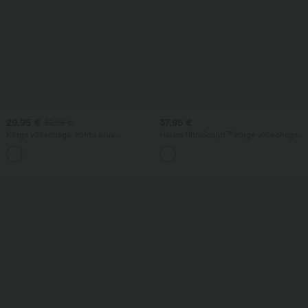
29,95 €
37,95 €
32,95 €
Kõrge vöökohaga, kõhtu siluv,
Halara UltraSculpt™ kõrge vöökohaga
kortsudega, kumerate servadega 2-ühes
treeningretuusid, mis tõstavad
fliis/PU mini bodycon peoseelik —
tagumikku, toetavad kõhtu, on
pikema pikkusega
taskutega ja vormivad.