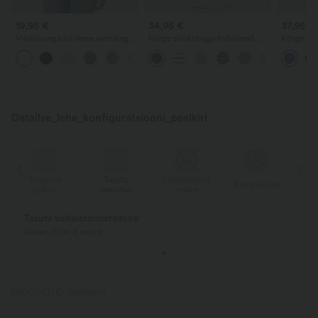
19,95 €
34,95 €
37,95 €
V-kaelusega lühikese varrukaga
Kõrge vöökohaga triibulised
Kõrge vöö
vabaaja t-särk
joogaleggingsid nööriga ja
taskutega
+9
taskutega
vabaajapü
tunnetus
Detailse_lehe_konfiguratsiooni_pealkiri
Tasuta
Edasilükatud
Kingitus
Kampaaniad
laenutus
makse
pakuti
Tasuta kohaletoimetamine
Alates 75,00 € ostust
PRODUKTI ID: 02858218