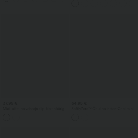
sisseehitatud rinnahoidjaga
37,95 €
64,95 €
Midi-pikkune vabaaja slip-kleit nööriga
SoftlyZero™ Õhuline InstantCool mini-
ja kaarja lõhikuga alläärega
tenniskleit 2-ühes, sisseehitatud
rinnahoidjaga, kihiline volangäär ja
taskud — Easy Peezy väljaanne