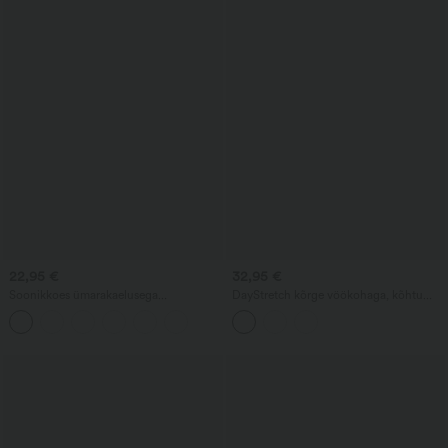
22,95 €
32,95 €
Soonikkoes ümarakaelusega
DayStretch kõrge vöökohaga, kõhtu
vabaajutopp sisseehitatud rinnahoidjaga
vormivad bootcut-joogaretuusid
taskutega