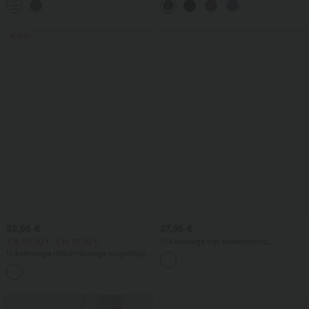
Allkiri
22,95 €
27,95 €
3 tk 59,90 €, 4 tk 79,90 €
U-kaelusega top sisseehitatud
rinnahoidjaga, lahtise lõikega ja vabaaja
U-kaelusega ristkinnitusega joogatopp -
stiilis.
pikem pikkus, tassisuurused DD-F