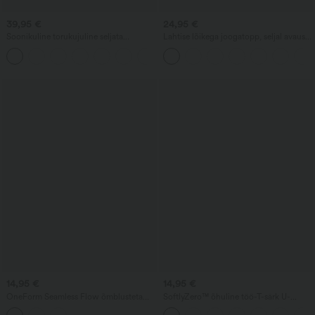
39,95 €
24,95 €
Soonikuline torukujuline seljata
Lahtise lõikega joogatopp, seljal avaus,
kombinesoon küljetaskutega — vabaaja
pöidlalõige ja rüüsid.
+4
14,95 €
14,95 €
OneForm Seamless Flow õmblusteta
SoftlyZero™ õhuline töö-T-särk U-
lühike vabaaja tank-top avaga
kaelusega, lühikeste varrukatega ja