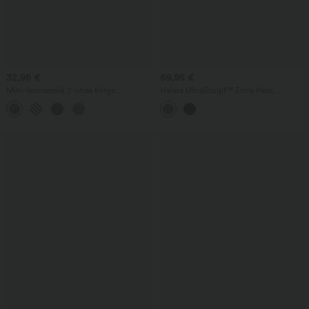
32,95 €
69,95 €
Mini-tenniseelik 2-ühes kõrge
Halara UltraSculpt™ Extra Heat
ristvöökohaga, leopardimustriga ja
joogaleggingsid taskutega — kõrge
taskutega
vöökohaga, kortsusaumuga, mis tõstab
tuharaid, ja kõhutoega.