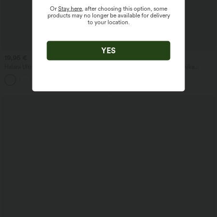
Or
Stay here
, after choosing this option, some
products may no longer be available for delivery
to your location.
YES
19,95 €
27,95 €
Halara UltraSculpt™ lühike joogatopp
SoftlyZero™ kiirelt kuivav lühike
kahe rihmaga ja keeratud seljaga
joogatreeningute topp lühikeste
+11
varrukatega, teemantkraega ja
sisseehitatud rinnahoidjaga