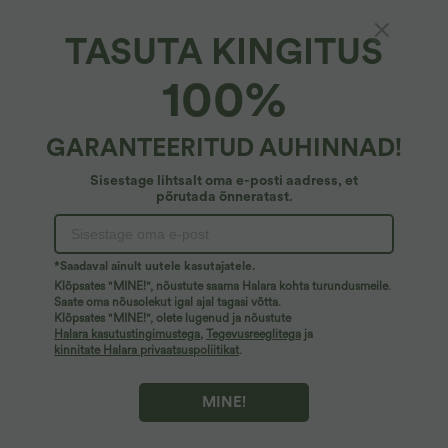
TASUTA KINGITUS
Kõrge vöökohaga maxi-seelik asümmeetrilise
100%
(high-low) hemiga ja volangiga, 2-ühes,
taskutega, laieneva lõikega, võrgust,
4.3
(
8
)
igapäevaseks kandmiseks, regulaarse
GARANTEERITUD AUHINNAD!
34,95 €
istuvusega
Sisestage lihtsalt oma e-posti aadress, et
põrutada õnneratast.
*Saadaval ainult uutele kasutajatele.
Klõpsates "MINE!", nõustute saama Halara kohta turundusmeile.
Saate oma nõusolekut igal ajal tagasi võtta.
Klõpsates "MINE!", olete lugenud ja nõustute
Halara kasutustingimustega
,
Tegevusreeglitega
ja
kinnitate Halara privaatsuspoliitikat
.
MINE!