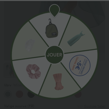
Värv
Mineral Blue
Valige suurus
(FR)
Suuruse tabel