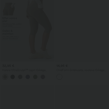
32,95 €
14,95 €
Halara UltraSculpt™ capri-lõikega
OneForm õmbluseta, voolava lõikega
vormivad treeningleggingsid kõrge
cropped T-särk ümmarguse kaeluse ja
vöökohaga, mis tõstavad tagumikku,
lühikeste varrukatega, vabaajastiil
pakuvad kõhukontrolli ja on taskutega.