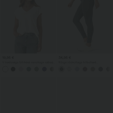
19,95 €
34,95 €
V-kaelusega lühikese varrukaga vabaaja
Kõrge vöökohaga triibulised
t-särk
joogaleggingsid nööriga ja taskutega
+9