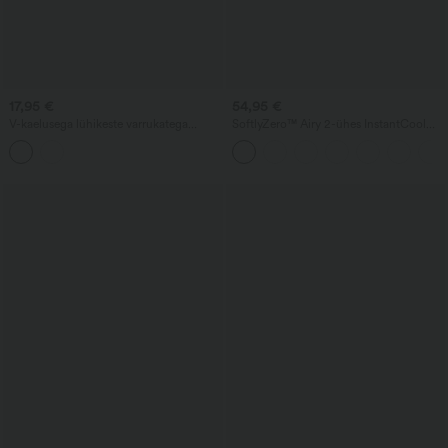
17,95 €
54,95 €
V-kaelusega lühikeste varrukatega
SoftlyZero™ Airy 2-ühes InstantCool
vabaaja-T-särk
mini-tennise spordikleidi taskuga —
Easy Peezy väljaanne