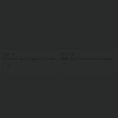
37,95 €
49,95 €
Kõrge vöökohaga voogav midi-laienev
Ristlõikega kõrge vöökohaga 2-ühes
vabaajaseelik, nööriga, kontrastse
kehasse liibuv mini-seemisnahast
+15
võrguga ja 2-ühes taskuga.
peoseelik narmastega äärega - pikem
pikkus