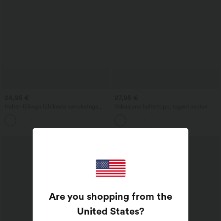
24,95 €
27,95 €
Halter-lõikega lühikeste varrukatega
Vabaajane haltertopp, tagant seotav
kontrastne võrkmaterjalist 2-ühes
lõigatud joogatopp
Are you shopping from the
United States
?