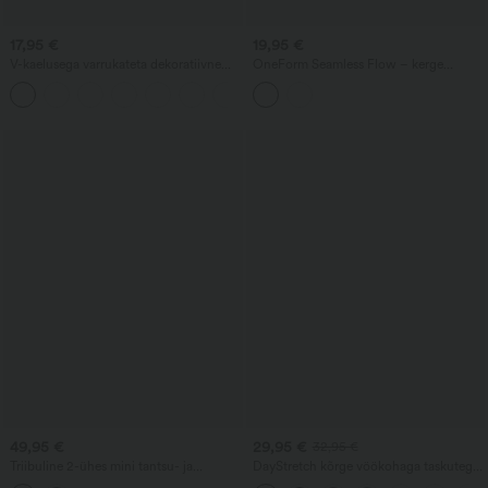
17,95 €
19,95 €
V-kaelusega varrukateta dekoratiivne
OneForm Seamless Flow – kerge
igapäevane topp
toestus, värviplokk, 2‑ühes sisseehitatud
+1
rinnahoidjaga, jooga spordirinnahoidja
49,95 €
29,95 €
32,95 €
Triibuline 2-ühes mini tantsu- ja
DayStretch kõrge vöökohaga taskutega
treeningkleit — Easy Peezy väljaanne
laieneva säärega joogaleggingsid