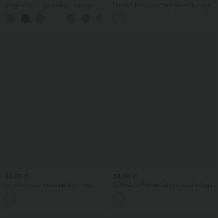
Kõrge vöökohaga paelaga vabaaja
Halara UltraSculpt™ kõrge vöökohaga
maxi-seelik, kontrastse võrkmaterjaliga,
joogaleggingsid, mis pakuvad
+1
2-ühes taskuga, voolava lõikega
kõhukontrolli, capri-pikkust ja taskuid
34,95 €
34,95 €
Soonikkootud vabaajapüksid risti
SoftlyZero™ keeratud ja avatud seljaga
üleklapiga kõrge vöökohaga, taskutega
joogatop kontrastse pitsiga ning
ja laienevate säärtega
sisseehitatud rinnahoidjaga