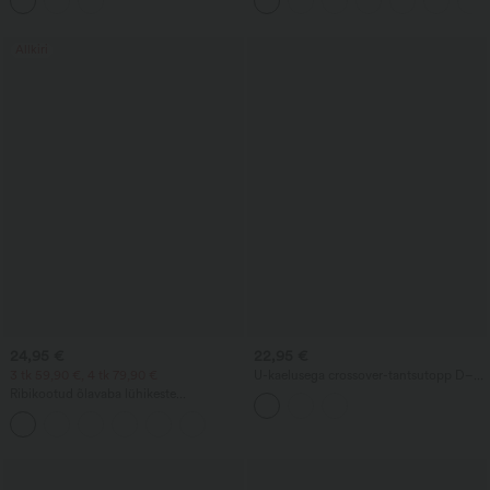
InstantCool-tehnoloogiaga
Allkiri
24,95 €
22,95 €
3 tk 59,90 €, 4 tk 79,90 €
U-kaelusega crossover-tantsutopp D–F
suurustele
Ribikootud õlavaba lühikeste
varrukatega 2-ühes vabaaja topp