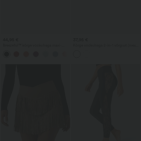
44,95 €
37,95 €
Breezeful™ kõrge vöökohaga maxi-
Kõrge vöökohaga 2-in-1 võrgust (mesh)
seelik lõhikuga, 2-ühes, voogav ja
maxi-seelik leopardiprindiga,
+3
kiiresti kuivav, ideaalne vabaajaks
volangidega ja kõrge-madala äärega