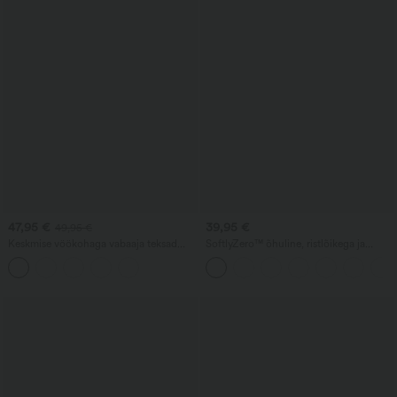
47,95 €
39,95 €
49,95 €
Keskmise vöökohaga vabaaja teksad
SoftlyZero™ õhuline, ristlõikega ja
nööriga ja taskutega
kortsudega paeltega kehaümberistuv
kleit, jahutava puudutusega - UPF50+