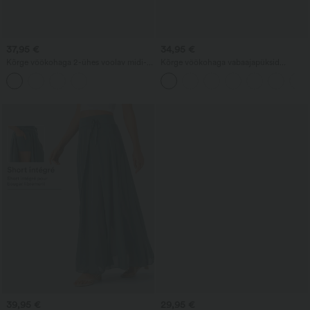
37,95 €
34,95 €
Kõrge vöökohaga 2-ühes voolav midi-
Kõrge vöökohaga vabaajapüksid
tantsuseelik taskuga
nööriga ja taskutega, laia säärega ja
lahtise istuvusega
39,95 €
29,95 €