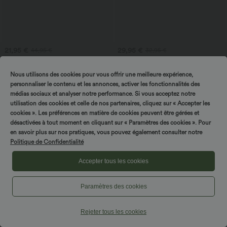
21,95 €
29,95 €
44,95 €
32,95 €
Ajaliselt piiratud pakkumised!
Ribi-kootud V-kaelusega mini-kleit
pikkade varrukatega ja laieneva lõikega,
Varrukateta, südamekujuline dekolteega,
sobib igapäevaseks kandmiseks
Nous utilisons des cookies pour vous offrir une meilleure expérience,
tagant risti seotud paelaga, midi-
+2
pikkune vabaaja õhuline kleit taskutega.
personnaliser le contenu et les annonces, activer les fonctionnalités des
médias sociaux et analyser notre performance. Si vous acceptez notre
utilisation des cookies et celle de nos partenaires, cliquez sur « Accepter les
cookies ». Les préférences en matière de cookies peuvent être gérées et
désactivées à tout moment en cliquant sur « Paramètres des cookies ». Pour
en savoir plus sur nos pratiques, vous pouvez également consulter notre
Politique de Confidentialité
Accepter tous les cookies
Paramètres des cookies
Rejeter tous les cookies