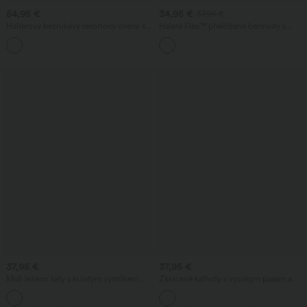
54,95 €
34,95 €
37,95 €
Halterový bezrukávý resortový overal s
Halara Flex™ překřížené bermudy s
otevřenými zády, vestavěnou
vysokým pasem a kontrolou břicha,
podprsenkou, puntíkovým potiskem a
denimové, volné, ležérní, s kapsami
kapsami — snadné jako nic
37,95 €
37,95 €
Midi ležérní šaty s kulatým výstřihem,
Zkrácené kalhoty s vysokým pasem a
vestavěnou podprsenkou, bez rukávů a
kapsami na zip v lněném vzhledu
volánovým lemem