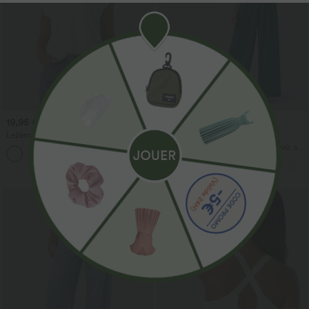
19,95 €
26,95 €
54,95 €
Ležérní tričko s véčkovým výstřihem a
Časově omezené nabídky!
krátkým rukávem.
Overal s výstřihem do V, bez rukávů, s
+9
řasením a kapsou - snadné jako nic