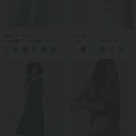
49,95 €
27,95 €
54,95 €
Halara Flex™ asymetrické džíny s
Jógové tílko s U-výstřihem a zaobleným
nízkým pasem, se zipovými kapsami,
lemem InstantCool - UPF50+
+5
volným širokým střihem, vyprané,
ležérní