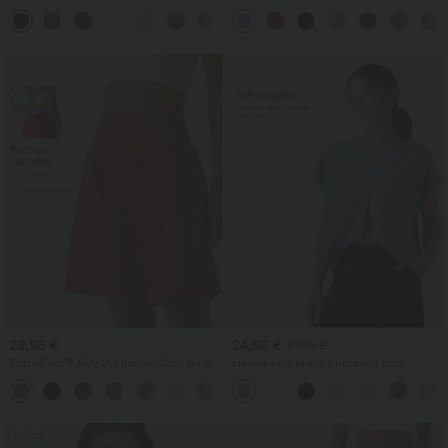
pasem, cylindrickými nohavicemi a
nastavitelnými ramínky a vestavěnou
+5
kapsami
podprsenkou
29,95 €
24,95 €
27,95 €
SoftlyZero™ Airy 2v1 InstantCool šortky
Halenka do práce s úpravou proti
na jógu s ultra vysokým pasem 9" a
pomačkání, V-výstřihem, krátkým
+10
kapsami
rukávem a oversize střihem
Prodej