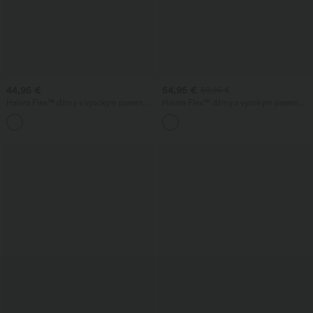
44,95 €
54,95 €
59,95 €
Halara Flex™ džíny s vysokým pasem,
Halara Flex™ džíny s vysokým pasem,
kapsami, rovnými nohavicemi a praným
kapsami a praným efektem —
+3
vzhledem, vhodné na volný čas
neformální, se širokými nohavicemi