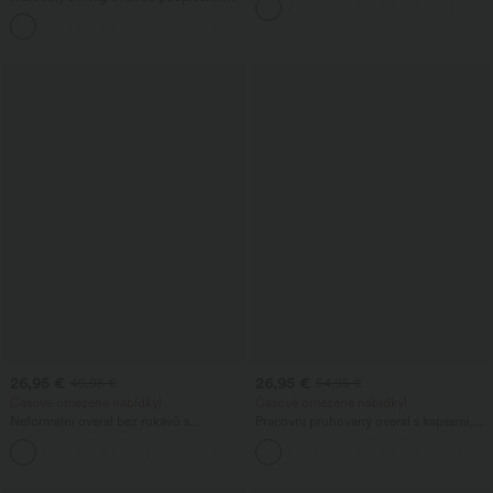
nastavitelnou přezkou a úzkým střihem
volně splývavým střihem a kapsami
(DD-F)
26,95 €
26,95 €
49,95 €
54,95 €
Časově omezené nabídky!
Časově omezené nabídky!
Neformální overal bez rukávů s
Pracovní pruhovaný overal s kapsami,
výstřihem ve tvaru U na zádech a
lodičkovým výstřihem, bez rukávů a s
+10
kapsami
postranním zavazováním, z chladivého
materiálu - Easy Peezy Edition