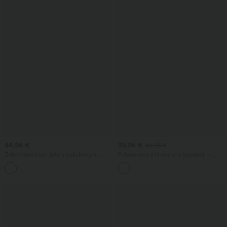
44,95 €
39,95 €
44,95 €
Žebrované maxi šaty s lodičkovým
Polstrovaný 2v1 overal s kapsami —
výstřihem, asymetrickým ramínkem,
edice Easy Peezy
+4
nařasenou kapsou a splývavou siluetou
— ležérní