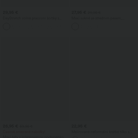
29,95 €
27,95 €
29,95 €
DayStretch volné pracovní šortky s
Maxi sukně se středním pasem,
vysokým pasem, délka 4'' , s kapsami
přiléhavá (bodycon), s předním vázáním
+11
a řasením, květinový/pruhovaný potisk
26,95 €
22,95 €
59,95 €
Časově omezené nabídky!
Melírované neformální krátké tílko s
odhalenými zády, twist detailem,
Maxi šaty s integrovanou podprsenkou,