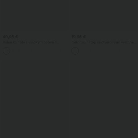
49,95 €
19,95 €
Volné kalhoty s vysokým pasem a
Neformální top se čtvercovým výstřihem
zavazováním po stranách z lněné směsi,
a krátkými rukávy
s kapsami