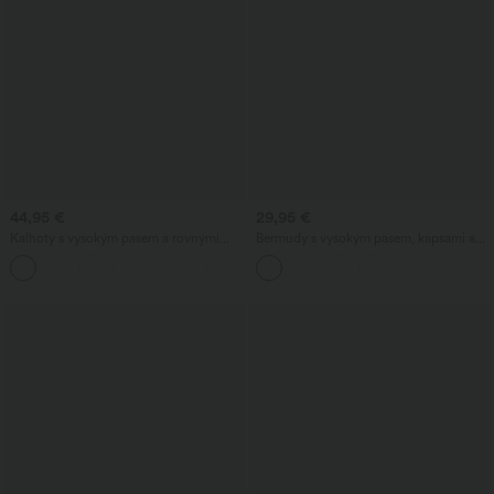
44,95 €
29,95 €
Kalhoty s vysokým pasem a rovnými
Bermudy s vysokým pasem, kapsami a
nohavicemi, v lněném vzhledu, s
širokými nohavicemi, ležérní s lněným
+5
kapsami
vzhledem