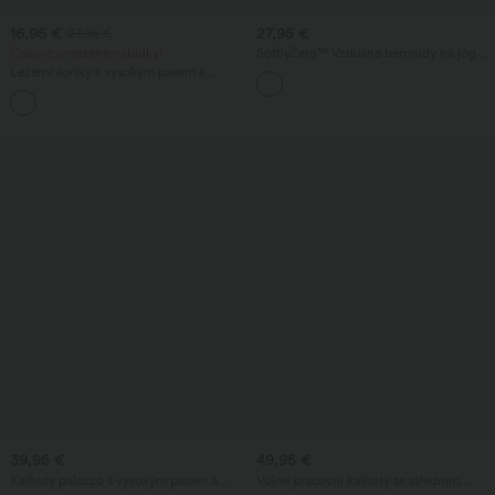
16,95 €
27,95 €
27,95 €
Časově omezené nabídky!
SoftlyZero™ Vzdušné bermudy na jógu
s vysokým pasem, kapsami a technologií
Ležérní šortky s vysokým pasem a
InstantCool
šňůrkou v lněném vzhledu, s kapsami.
39,95 €
49,95 €
Kalhoty palazzo s vysokým pasem a
Volné pracovní kalhoty se středním