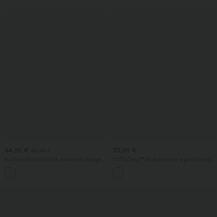
44,95 €
39,95 €
49,95 €
Nastavitelná ramínka, nařasený design,
SoftlyZero™ Vzdušné šaty s překříženým
široké nohavice, melírovaný ležérní
výstřihem, nařasením a šněrováním,
+10
overal s kapsami – snadné nošení
přiléhavé, s chladivým dotykem —
UPF50+