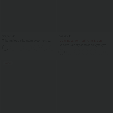
22,95 €
39,95 €
Tílko na jógu s kulatým výstřihem, s
-20 % na 2. den, -25 % na 3. den
nařasením a chladivým efektem
Golfové kalhoty se středně vysokým
+16
(UPF50+)
pasem a šňůrkou v pase, zaobleným
lemem, rychleschnoucí, se zúženými
nohavicemi a kapsami - UPF40+
Prodej