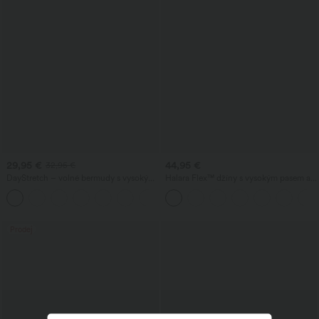
29,95 €
44,95 €
32,95 €
DayStretch – volné bermudy s vysokým
Halara Flex™ džíny s vysokým pasem a
pasem v pracovním stylu, 7″ s kapsami
kapsami — volné, se širokými
+4
nohavicemi, prané, ležérní.
Prodej