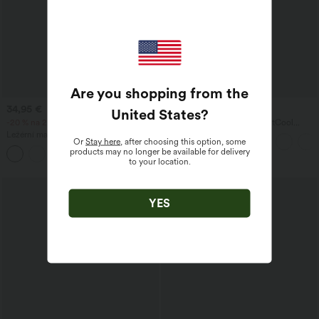
Are you shopping from the
34,95 €
22,95 €
United States
?
-20 % na 2. den, -25 % na 3. den
SoftlyZero™ Airy 2 v 1 InstantCool
šortky na jógu s extra vysokým pasem
Ležérní maxi sukně s vysokým pasem,
Or
Stay here
, after choosing this option, some
5'' s kapsami — prodloužená délka
stahovací šňůrkou a lněným vzhledem
products may no longer be available for delivery
to your location.
Prodej
YES