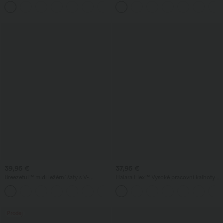
kapsami, širokými splývavými
pasem, kapsami a nohavicemi ve tvaru
+5
nohavicemi, jednobarevné, ležérní, s
sudu.
lněným vzhledem
39,95 €
37,95 €
Breezeful™ midi ležérní šaty s V-
Halara Flex™ Vysoké pracovní kalhoty s
výstřihem, krátkými rukávy, kapsou,
kapsou na zadní straně a mírným
+8
zavazováním na zádech, rychleschnoucí
rozšířením
— delší délka
Prodej