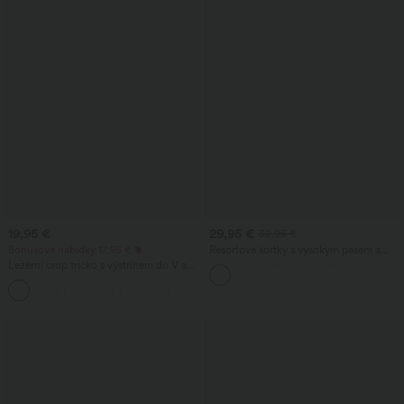
19,95 €
29,95 €
32,95 €
Bonusové nabídky 17,95 €
Resortové šortky s vysokým pasem a
ohrnutým lemem, lněného vzhledu,
Ležérní crop tričko s výstřihem do V a
délka 5'' s kapsami
krátkým rukávem