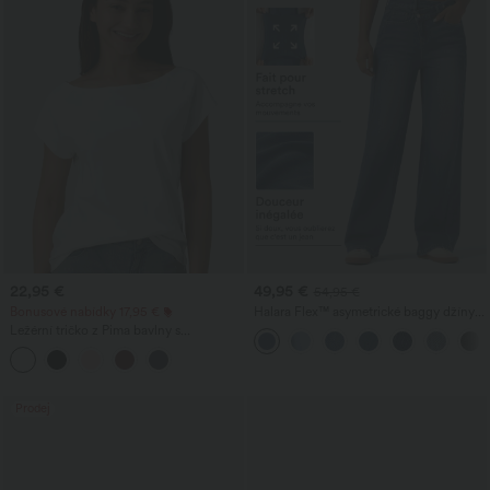
22,95 €
49,95 €
54,95 €
Bonusové nabídky 17,95 €
Halara Flex™ asymetrické baggy džíny s
vysokým pasem, prané, s kapsami
Ležérní tričko z Pima bavlny s
lodičkovým výstřihem a krátkými rukávy
Prodej