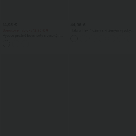
14,95 €
44,95 €
Bonusové nabídky 12,95 €
Halara Flex™ džíny s kříženým vysokým
pasem a tvarujícím efektem na břicho, v
Vysoce pružné boyshorty s vysokým
ležérním provedení s rovnými
pasem, hladké, v lounge stylu
nohavicemi a kapsami