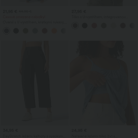
21,95 €
27,95 €
44,95 €
Časově omezené nabídky!
Tílko s U‑výstřihem, integrovanou
podprsenkou a volným střihem
Overal s V‑výstřihem, krátkými rukávy,
bočními kapsami, širokými nohavicemi a
+5
splývavou vaflovou látkou – casual
34,95 €
24,95 €
DayStretch ležérní kalhoty s vysokým
Nařasené ležérní tílko 2v1 s