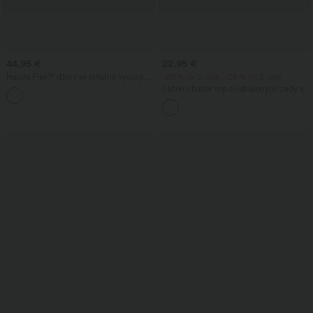
44,95 €
22,95 €
Halara Flex™ džíny se středně vysokým
-20 % na 2. den, -25 % na 3. den
pasem a nohavicemi typu barrel, ležérní,
Ležérní halter top s odhalenými zády a
s kapsami.
vázáním vzadu