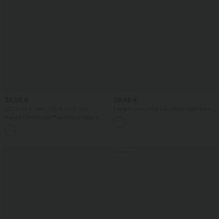
32,95 €
29,95 €
-20 % na 2. den, -25 % na 3. den
Ležérní volný top s kulatým výstřihem a
netopýřími rukávy
Halara UltraSculpt™ sportovní tílko s
kulatým výstřihem a zaobleným
+11
spodním lemem
Prodej