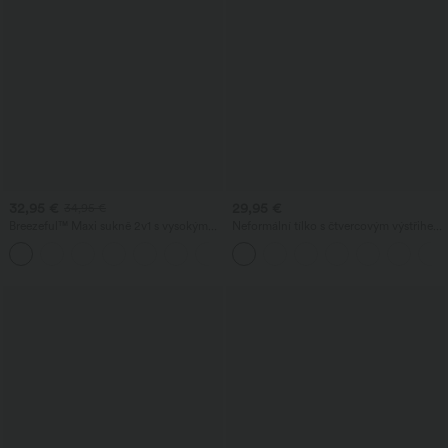
32,95 €
29,95 €
34,95 €
Breezeful™ Maxi sukně 2v1 s vysokým
Neformální tílko s čtvercovým výstřihem
pasem a asymetrickým (hi-low)
a vestavěnou podprsenkou, košíčky B–E
+8
volánem, splývavá, rychleschnoucí,
ležérní, standardní střih