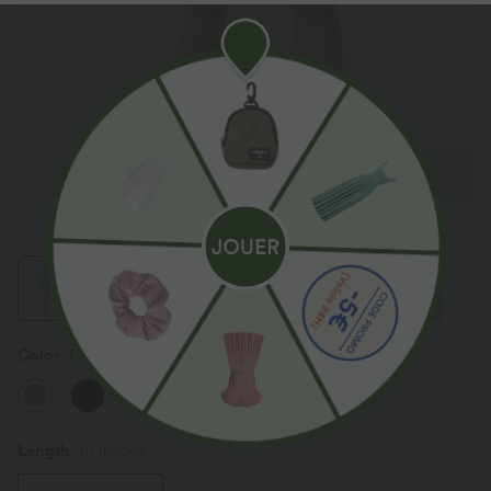
Color
Fog Gray
Length
10 inches