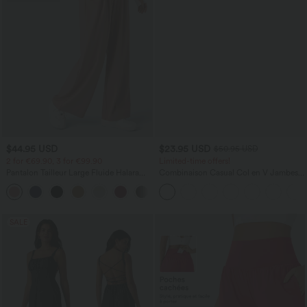
$44.95 USD
$23.95 USD
$50.95 USD
2 for €69.90, 3 for €99.90
Limited-time offers!
Pantalon Tailleur Large Fluide Halara
Combinaison Casual Col en V Jambes
Flex™ Gaufré Taille Haute Poches
Large Plissée Manches Courtes Poche
+21
Latérales
Latérale Gaufrée Fluide
SALE