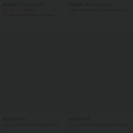
$29.95 USD
$56.95 USD
$61.95 USD
$61.95 USD
Limited-time offers!
Halara Flex™ Jean large asymétrique
taille basse avec bouton, fermeture
Combinaison froncée col V sans
éclair et poches multiples, délavé et
manches avec poches - Easy Peasy
extensible en maille
+7
$22.95 USD
$31.95 USD
T-shirt casual col V manches courtes
Débardeur décontracté à col en U et
brassière intégrée
+9