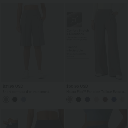
$31.95 USD
$50.95 USD
Short bermuda d'entraînement
Halara Flex™ Pantalon Tailleur Évasé à
SoftlyZero™ Airy, jambe droite, taille
Taille Haute Sculptant la Silhouette avec
haute avec poches latérales, à effet frais
Poches Latérales Micro Waffle
InstantCool, protection solaire UPF50+