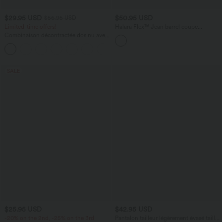
$29.95 USD
$50.95 USD
$56.95 USD
Limited-time offers!
Halara Flex™ Jean barrel coupe
tonneau taille mi-haute avec poches
Combinaison décontractée dos nu avec
poches latérales
+10
SALE
$25.95 USD
$42.95 USD
-20% on the 2nd, -25% on the 3rd
Pantalon tailleur légèrement évasé taille