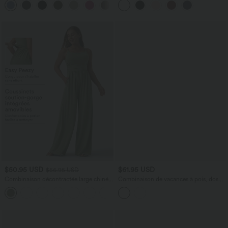
+2
avec poches—UPF40+
$50.95 USD
$61.95 USD
$56.95 USD
Combinaison décontractée large chinée
Combinaison de vacances à pois, dos
froncée bretelles ajustables avec poches
nu halter, coussinets amovibles, poches
+10
- Easy Peasy
et accès facile Easy Peasy