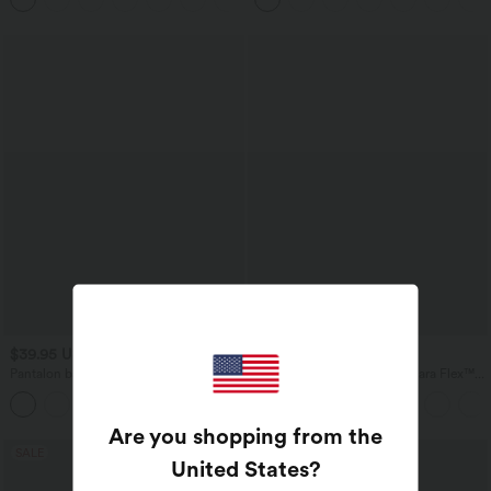
$39.95 USD
$56.95 USD
$61.95 USD
Pantalon barrel DayStretch taille haute
Jean baggy asymétrique Halara Flex™
avec poches
taille haute effet délavé avec poches
+5
Are you shopping from the
SALE
SALE
United States
?