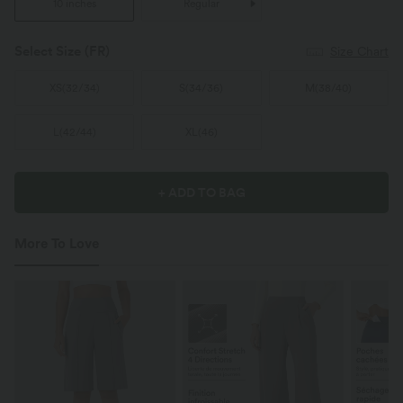
10 inches
Regular
Select Size
(FR)
Size Chart
XS
(
32/34
)
S
(
34/36
)
M
(
38/40
)
L
(
42/44
)
XL
(
46
)
+ ADD TO BAG
More To Love