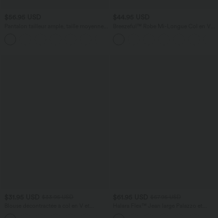
$56.95 USD
$44.95 USD
Pantalon tailleur ample, taille moyenne,
Breezeful™ Robe Mi-Longue Col en V
coupe barrel, à poches
Manches Courtes Poche Latérale Nouée
+3
au Dos Séchage Rapide
$31.95 USD
$61.95 USD
$33.95 USD
$67.95 USD
Blouse décontractée à col en V et
Halara Flex™ Jean large Palazzo et
manches courtes bouffantes
Taille Haute avec Poches Avant en Tricot