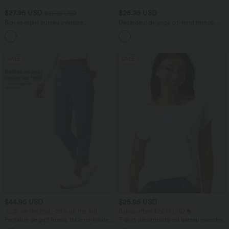
$27.95 USD
$25.95 USD
$31.95 USD
Blouse esprit bureau oversize
Débardeur de yoga col rond froncé,
défroissage facile, col V et manches
tissu rafraîchissant - Protection UPF50+
+1
courtes
SALE
SALE
$44.95 USD
$25.95 USD
-20% on the 2nd, -25% on the 3rd
Bonus offers $20.13 USD
Pantalon de golf fuselé, taille mi-haute,
T-shirt décontracté col bateau manches
cordon, ourlet courbé, séchage rapide,
courtes coton