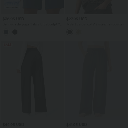
$36.95 USD
$27.95 USD
Bermuda de yoga Halara UltraSculpt™
T-shirt casual col V à manches courtes
gainant taille haute 25 cm avec poches
et imprimé léopard
SALE
$44.95 USD
$41.95 USD