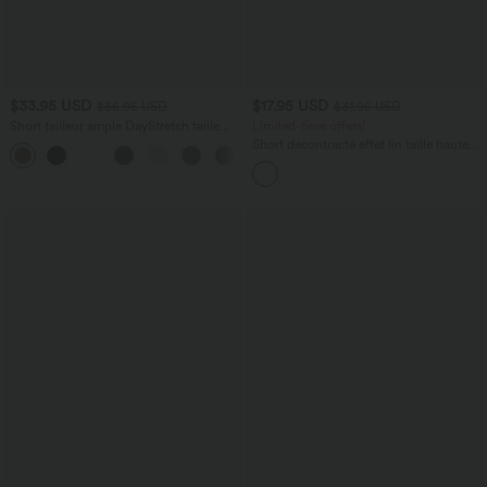
$33.95 USD
$17.95 USD
$36.95 USD
$31.95 USD
Short tailleur ample DayStretch taille
Limited-time offers!
haute 17,5 cm avec poches
Short décontracté effet lin taille haute
+4
avec cordon de serrage et poches
latérales