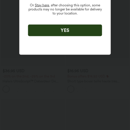
Or
Stay here
, after choosing this option, some
products may no longer be available for delivery
to your location.
YES
$36.95 USD
$16.95 USD
-20% on the 2nd, -25% on the 3rd
Bonus offers $14.52 USD
Halara UltraSculpt™ Débardeur De
Short type boxer taille haute très
Course à Col en U Dos Nu Ourlet
extensible et doux pour la détente
+11
Incurvé Croisé