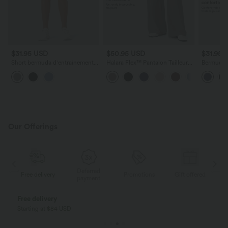
$31.95 USD
$50.95 USD
$31.95 
Short bermuda d'entraînement
Halara Flex™ Pantalon Tailleur
Bermuda 
SoftlyZero™ Airy, jambe droite,
Évasé à Taille Haute Sculptant la
yoga tail
taille haute avec poches
Silhouette avec Poches Latérales
multiples 
latérales, à effet frais
Micro Waffle
InstantCo
InstantCool, protection solaire
UPF50+
Our Offerings
Deferred
ed
Free delivery
Promotions
Gift offered
F
payment
Free delivery
Starting at $84 USD