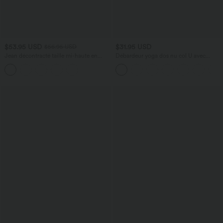
$53.95 USD
$31.95 USD
$56.95 USD
Jean décontracté taille mi-haute en
Débardeur yoga dos nu col U avec
lyocell drapé avec cordon de serrage et
bretelles croisées, ourlet arrondi et effet
poches
frais InstantCool, protection solaire
UPF50+