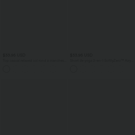
$33.95 USD
$33.95 USD
Top casual relaxed col rond à manches
Short de yoga 2-en-1 SoftlyZero™ Airy
chauve-souris
taille très haute effet frais InstantCool
+1
22,8 cm avec poches