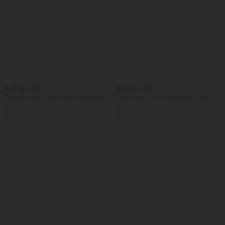
$42.95 USD
$25.95 USD
Pantalon capri effet lin taille haute avec
Short yoga 2-en-1 SoftlyZero™ Airy
poches zippées
effet frais InstantCool taille très haute
+7
12,5 cm avec poches, longueur allongée