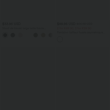
$33.95 USD
$48.95 USD
$56.95 USD
Short de travail large taille haute
2 for €69.90, 3 for €99.90
DayStretch avec poches
Pantalon tailleur fuselé asymétrique
+11
taille moyenne Halara Flex™ DayStretch
avec poches