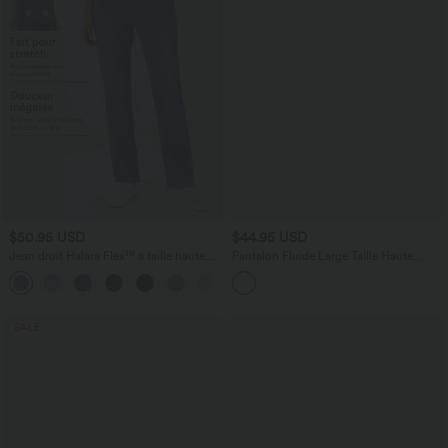
$50.95 USD
$44.95 USD
Jean droit Halara Flex™ à taille haute,
Pantalon Fluide Large Taille Haute
poches multiples, effet délavé et tissu
Poches Latérales Palazzo Solide Casual
+3
extensible
Linen-Feel
SALE