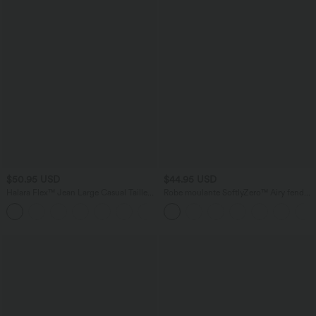
$50.95 USD
$44.95 USD
Halara Flex™ Jean Large Casual Taille
Robe moulante SoftlyZero™ Airy fendue
Haute Poches Multiples Tricot
à effet frais InstantCool, brassière
+2
Extensible Délavé
intégrée, dos nu croisé à lacets,
légèrement plissée pour invitée de
mariage et demoiselle d'honneur