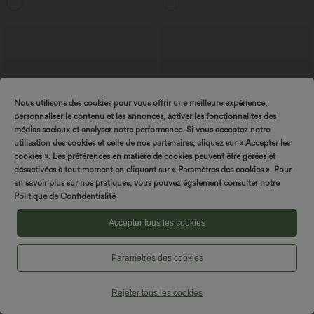
Extensible Lavé
Nous utilisons des cookies pour vous offrir une meilleure expérience,
personnaliser le contenu et les annonces, activer les fonctionnalités des
médias sociaux et analyser notre performance. Si vous acceptez notre
utilisation des cookies et celle de nos partenaires, cliquez sur « Accepter les
cookies ». Les préférences en matière de cookies peuvent être gérées et
désactivées à tout moment en cliquant sur « Paramètres des cookies ». Pour
en savoir plus sur nos pratiques, vous pouvez également consulter notre
Politique de Confidentialité
Accepter tous les cookies
$25.95 USD
$56.95 USD
$27.95 USD
$61.95 USD
DayStretch Jupe mini casual 2-en-1
Jean coupe barrel Halara Flex™ taille
bodycon plissée croisée taille haute
haute avec poches
Paramètres des cookies
Rejeter tous les cookies