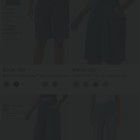
$31.95 USD
$39.95 USD
Bermuda SoftlyZero™ Airy de yoga taille
Halara Flex™ Short ample en jean
haute avec poches multiples et effet
décontracté taille haute 25 cm avec
+16
frais InstantCool
poches