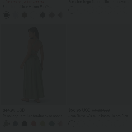
2 for €69.90, 3 for €99.90
Pantalon large fluide taille haute avec
cordon de serrage, poches latérales et
Pantalon tailleur Halara Flex™
aspect lin
DayStretch coupe droite taille haute
+23
avec poches
$44.95 USD
$56.95 USD
$61.95 USD
Robe longue fluide fendue avec poches
Jean Barrel 7/8 taille basse Halara Flex™
latérales, dos nu et effet torsadé
avec poches zippées
+8