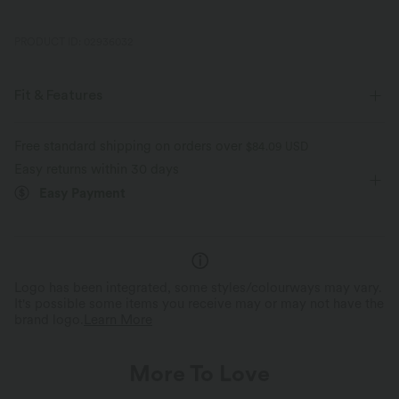
PRODUCT ID: 02936032
Fit & Features
Flat Waist
Back Pockets
Side Pockets
Mock Fly
Free standard shipping on orders over
$84.09 USD
Easy returns within 30 days
Casual
High-waisted
Baggy
Four-Way Stretch
Easy Payment
Slim Fit
Bermuda
Logo has been integrated, some styles/colourways may vary.
It's possible some items you receive may or may not have the
brand logo.
Learn More
More To Love