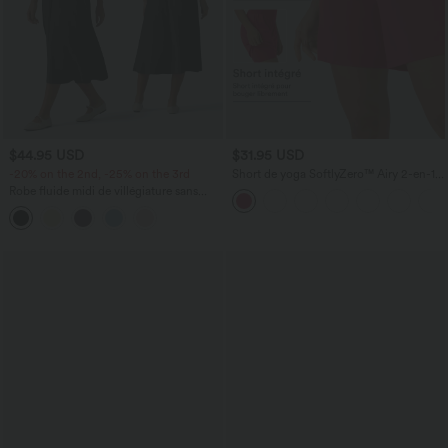
$44.95 USD
$31.95 USD
-20% on the 2nd, -25% on the 3rd
Short de yoga SoftlyZero™ Airy 2-en-1
taille très haute avec poches et effet frais
Robe fluide midi de villégiature sans
InstantCool 17,5 cm
manches, encolure carrée, dos nu croisé,
fronces et soutien-gorge intégré