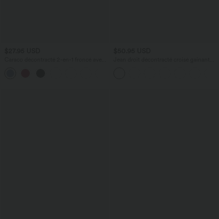
$27.95 USD
$50.95 USD
Caraco décontracté 2-en-1 froncé avec
Jean droit décontracté croisé gainant
brassière intégrée bretelles réglables
taille haute avec poches Halara Flex™