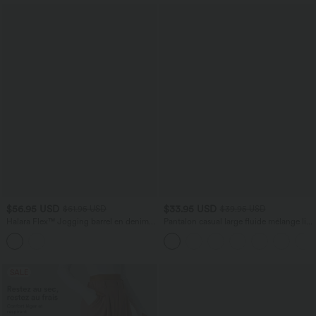
$56.95 USD
$33.95 USD
$61.95 USD
$39.95 USD
Halara Flex™ Jogging barrel en denim
Pantalon casual large fluide mélange lin
taille mi-haute avec poches
taille haute avec cordon de serrage et
poches
SALE