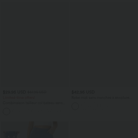
$29.95 USD
$42.95 USD
$61.95 USD
Limited-time offers!
Robe midi sans manches à encolure
arrondie avec coussinets amovibles et
Combinaison tailleur col bateau sans
ourlet à volants
manches à rayures et nœuds sur les
+8
côtés effet frais InstantCool avec
poches, accès facile Easy Peasy