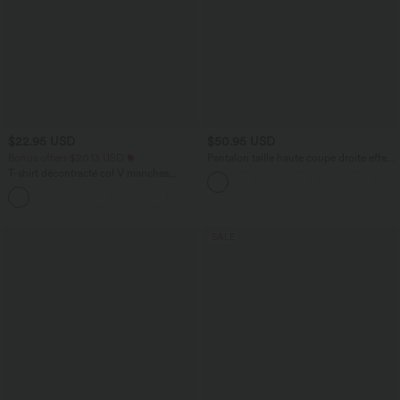
$22.95 USD
$50.95 USD
Bonus offers $20.13 USD
Pantalon taille haute coupe droite effet
lin avec poches
T-shirt décontracté col V manches
courtes coupe courte
SALE