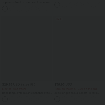
haute avec poches arrière Halara Flex™
Top décontracté dos nu à col licou avec
lien dans le dos
+1
SALE
$29.95 USD
$39.95 USD
$67.95 USD
Limited-time offers!
-20% on the 2nd, -25% on the 3rd
Robe longue fluide sans manches avec
Jupe longue casual aspect lin taille
brassière intégrée (Bonnets E-G) et
haute avec cordon de serrage
poches