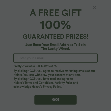
A FREE GIFT
Short ample casual taille haute 25,5 cm avec
100%
poches
$33.95 USD
GUARANTEED PRIZES!
Just Enter Your Email Address To Spin
The Lucky Wheel.
*Only Available For New Users.
By clicking "GO!", you agree to receive marketing emails about
Halara. You can withdraw your consent at any time.
By clicking "GO!", you have read and agree to
Halara’s Terms and Conditions
,
Activity Rules
and
acknowledge Halara’s Privacy Policy
.
GO!