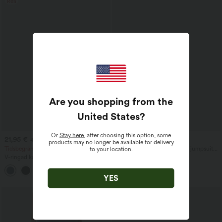
Rea
Are you shopping from the
United States
?
Or
Stay here
, after choosing this option, some
21,95 €
54,95 €
44,95 €
products may no longer be available for delivery
Tidsbegränsade erbjudanden!
Halterhalsad ärmlös, rygglös jumpsuit
to your location.
med inbyggd behå och prickmönster i
V-ringad kortärmad jumpsuit med
resortstil, med fickor — busenkelt
sidofickor, vida ben och luftig
+5
våffelstruktur — avslappnad
YES