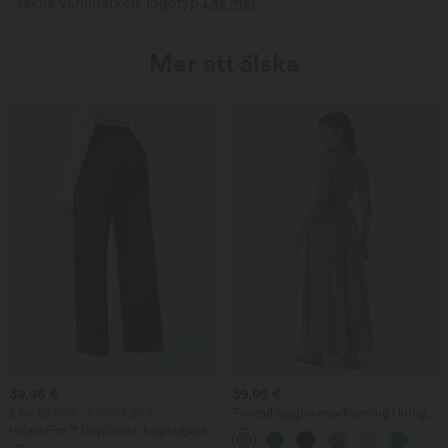
sakna varumärkets logotyp.
Läs mer
Mer att älska
39,95 €
39,95 €
2 för 69,90 €, 3 för 99,90 €
Twistad rygglös maxiklänning i luftig
design med slits och fickor
Halara Flex™ DayStretch högmidjade
arbetsbyxor med raka ben och fickor