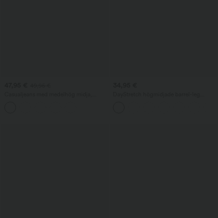
47,95 €
34,95 €
49,95 €
Casualjeans med medelhög midja,
DayStretch högmidjade barrel-leg
dragsko och fickor
vardagsbyxor med fickor