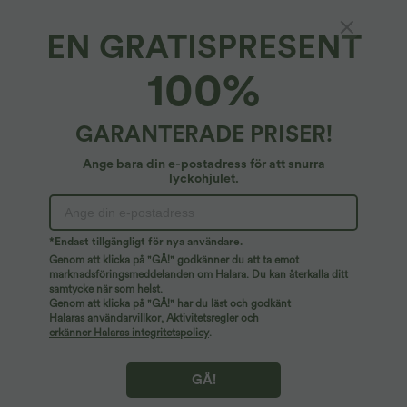
EN GRATISPRESENT
OneForm Seamless Flow – sömlösa
100%
högmidjade rynkade enfärgade leggings
4.6
(
8
)
GARANTERADE PRISER!
24,95 €
Ange bara din e-postadress för att snurra
lyckohjulet.
*Endast tillgängligt för nya användare.
Genom att klicka på "GÅ!" godkänner du att ta emot
marknadsföringsmeddelanden om Halara. Du kan återkalla ditt
samtycke när som helst.
Genom att klicka på "GÅ!" har du läst och godkänt
Halaras användarvillkor
,
Aktivitetsregler
och
erkänner Halaras integritetspolicy
.
GÅ!