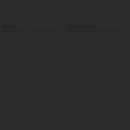
49,95 €
22,95 €
24,95 €
Höga midjade, vida linblandade byxor
DayStretch högmidjad plisserad minikjol
med sidoknyt och fickor
med omlottkant – 2-i-1 figurnära
vardagskjol