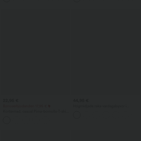
22,95 €
44,95 €
Bonuserbjudanden 17,95 €
Högmidjade raka vardagsbyxor i
linnekänsla med fickor
Kortärmad, casual Pima-bomulls-T-shirt
med båtringning