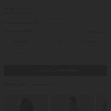
Längd
7/8 Längd
7/8 Längd
Full längd
Välj storlek
(FR)
Storleksguide
XS
(
32/34
)
S
(
34/36
)
M
(
38/40
)
L
(
42
)
+ LÄGG TILL I VARUKORG
Mer att älska
Liknande stilar