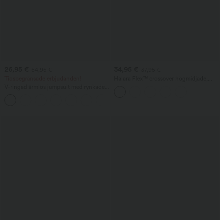
26,95 €
34,95 €
54,95 €
37,95 €
Tidsbegränsade erbjudanden!
Halara Flex™ crossover högmidjade,
magformande denim-bermudashorts i
V-ringad ärmlös jumpsuit med rynkade
baggystil med fickor
fickor – Lekande lätt
+7