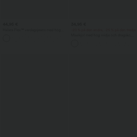
44,95 €
34,95 €
Halara Flex™ vardagsjeans med hög
-20 % på den andra, -25 % på den tredje
midja, fickor, baggy, vida ben och
Maxikjol med hög midja och dragsko,
+2
tvättad look
linnekänsla — avslappnad stil