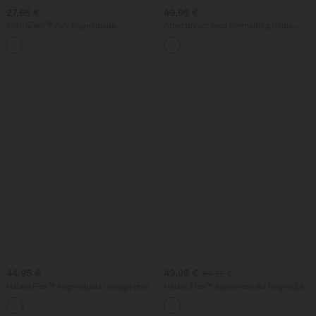
27,95 €
49,95 €
SoftlyZero™ Airy högmidjade
Arbetsbyxor med normalhög midja,
yogabermudashorts med fickor,
fickor och tunnformade, lösa byxben
+16
InstantCool
44,95 €
49,95 €
54,95 €
Halara Flex™ högmidjade randiga jeans
Halara Flex™ Asymmetriska högmidjade
med vida ben, lättfallande silhuett,
tvättade baggyjeans med fickor
+1
tvättad casual-look och fickor