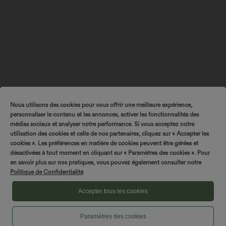
37,95 €
19,95 €
Högmidjade, korta byxor med
V-ringad kortärmad t-shirt
Nous utilisons des cookies pour vous offrir une meilleure expérience,
dragkedjeficka och linnekänsla
+7
personnaliser le contenu et les annonces, activer les fonctionnalités des
médias sociaux et analyser notre performance. Si vous acceptez notre
utilisation des cookies et celle de nos partenaires, cliquez sur « Accepter les
cookies ». Les préférences en matière de cookies peuvent être gérées et
désactivées à tout moment en cliquant sur « Paramètres des cookies ». Pour
en savoir plus sur nos pratiques, vous pouvez également consulter notre
Politique de Confidentialité
Accepter tous les cookies
Paramètres des cookies