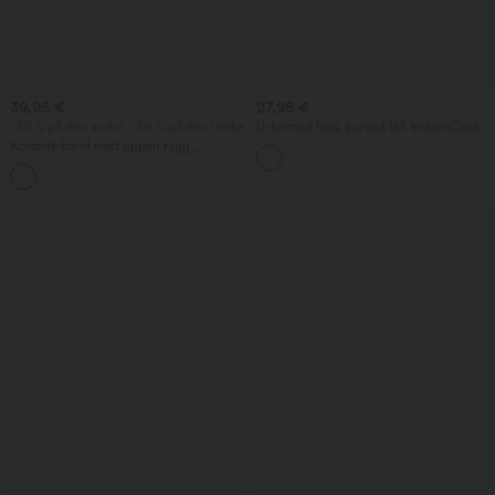
39,95 €
27,95 €
-20 % på den andra, -25 % på den tredje
U-formad hals, kurvad fåll InstantCool
yogalinne - UPF50+
Korsade band med öppen rygg,
fyrkantig halsringning, ärmlös, rucherad
med inbyggd bh — luftig midiklänning i
resortstil, milkmaid-inspirerad