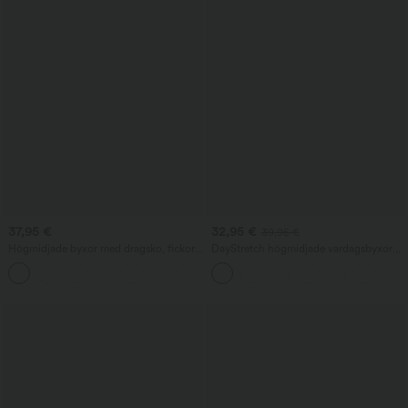
37,95 €
32,95 €
39,95 €
Högmidjade byxor med dragsko, fickor,
DayStretch högmidjade vardagsbyxor
vida baggy-ben och linneliknande
med raka ben och fickor
+15
känsla