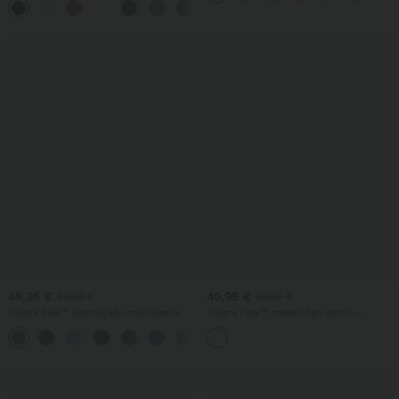
+23
49,95 €
49,95 €
54,95 €
54,95 €
Halara Flex™ lågmidjade casualjeans
Halara Flex™ medelhöga denim-
med blixtlåsfickor och barrel-ben
ballongjoggers i avslappnad stil med
fickor