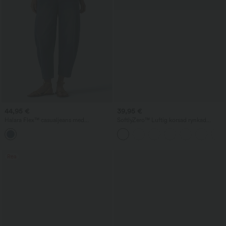
44,95 €
39,95 €
Halara Flex™ casualjeans med
SoftlyZero™ Luftig korsad rynkad
medelhög midja och barrel-leg, med
figurnära klänning med snörning och
fickor
svalkande känsla - UPF50+
Rea