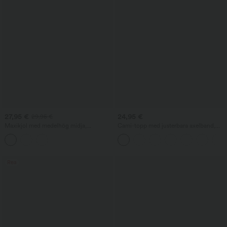
27,95 €
24,95 €
29,95 €
Maxikjol med medelhög midja,
Cami-topp med justerbara axelband,
knytband framtill, åtsittande passform,
rynkad 2-i-1-design och inbyggd bh
rynkad detalj och blommigt/randigt
tryck
Rea