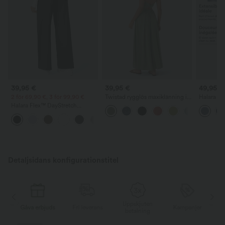
39,95 €
39,95 €
49,95 €
2 för 69,90 €, 3 för 99,90 €
Twistad rygglös maxiklänning i
Halara Fl
luftig design med slits och fickor
casualjea
Halara Flex™ DayStretch
och barre
högmidjade arbetsbyxor med
+23
raka ben och fickor
Detaljsidans konfigurationstitel
Uppskjuten
ds
Fri leverans
Kampanjer
Gåva erbjuds
F
betalning