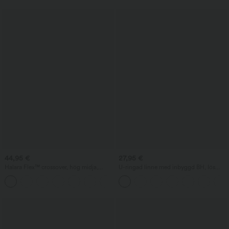
44,95 €
27,95 €
Halara Flex™ crossover, hög midja,
U-ringad linne med inbyggd BH, lös
magkontrollerande avslappnade raka
passform
+1
jeans med fickor