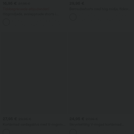
16,95 €
29,95 €
27,95 €
Tidsbegränsade erbjudanden!
Bermudashorts med hög midja, fickor
och vida ben i linnekänsla
Högmidjade, avslappnade shorts i
linnekänsla med dragsko och fickor
27,95 €
24,95 €
29,95 €
27,95 €
Kortärmad vardagsblus med V-ringning
Skrynkeltålig V-ringad kortärmad
och puffärmar
oversized arbetsblus