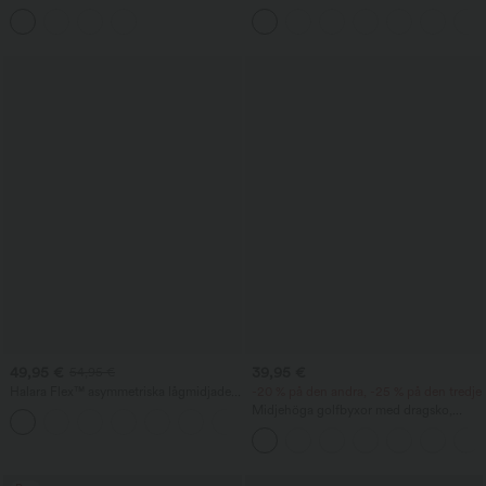
hals, inbyggd bh och volangkant
yogashorts 7" med superhög midja och
fickor
49,95 €
39,95 €
54,95 €
Halara Flex™ asymmetriska lågmidjade
-20 % på den andra, -25 % på den tredje
jeans med dragkedjefickor — baggy,
Midjehöga golfbyxor med dragsko,
+5
vida ben och tvättad casual stil
rundad fåll, snabbtorkande material,
avsmalnande passform och fickor -
UPF40+