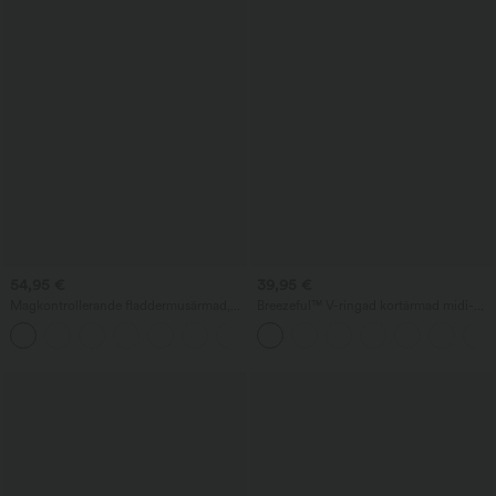
54,95 €
39,95 €
Magkontrollerande fladdermusärmad,
Breezeful™ V-ringad kortärmad midi-
luftig midi-klänning för jobbet med
vardagsklänning med ficka, knyt i
fickor
ryggen och snabbtorkande material —
längre längd