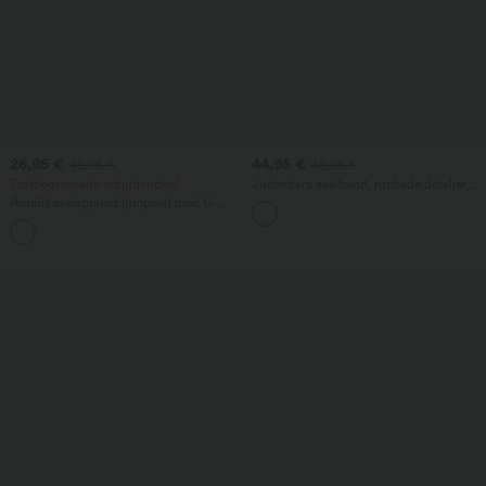
26,95 €
44,95 €
49,95 €
49,95 €
Tidsbegränsade erbjudanden!
Justerbara axelband, ruchade detaljer,
vida ben, melerad casual jumpsuit med
Ärmlös avslappnad jumpsuit med U-
fickor — Easy Peezy
rygg och fickor
+10