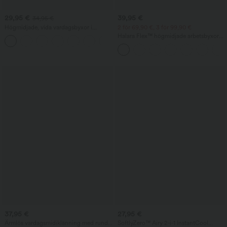
29,95 €
39,95 €
34,95 €
Högmidjade, vida vardagsbyxor i
2 för 69,90 €, 3 för 99,90 €
linblandning med dragsko och fickor.
Halara Flex™ högmidjade arbetsbyxor
+5
med fickor, vida ben och våffelstruktur
37,95 €
27,95 €
Ärmlös vardagsmidiklänning med rund
SoftlyZero™ Airy 2‑i‑1 InstantCool