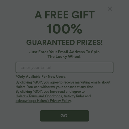
A FREE GIFT
100%
GUARANTEED PRIZES!
Just Enter Your Email Address To Spin
The Lucky Wheel.
Oops!
We can't seem to find the page you're looking for.
*Only Available For New Users.
By clicking "GO!", you agree to receive marketing emails about
Halara. You can withdraw your consent at any time.
By clicking "GO!", you have read and agree to
Shop More
Halara’s Terms and Conditions
,
Activity Rules
and
acknowledge Halara’s Privacy Policy
.
GO!