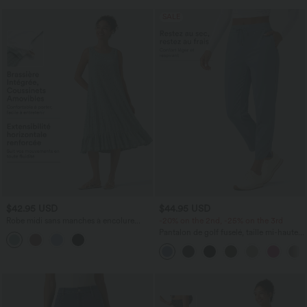
SALE
$42.95 USD
$44.95 USD
Robe midi sans manches à encolure
-20% on the 2nd, -25% on the 3rd
arrondie avec coussinets amovibles et
Pantalon de golf fuselé, taille mi-haute,
ourlet à volants
cordon, ourlet courbé, séchage rapide,
avec poches—UPF40+