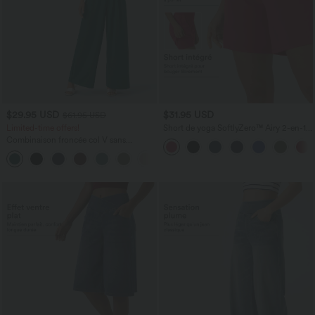
$29.95 USD
$31.95 USD
$61.95 USD
Limited-time offers!
Short de yoga SoftlyZero™ Airy 2-en-1
taille très haute avec poches et effet frais
Combinaison froncée col V sans
InstantCool 17,5 cm
manches avec poches - Easy Peasy
+7