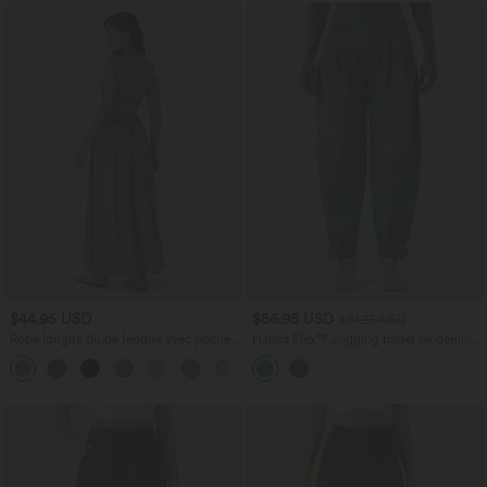
$44.95 USD
$56.95 USD
$61.95 USD
Robe longue fluide fendue avec poches
Halara Flex™ Jogging barrel en denim
latérales, dos nu et effet torsadé
taille mi-haute avec poches
+8