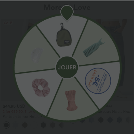
More To Love
SALE
$44.95 USD
$56.95 USD
$61.95 USD
2 for €69.90, 3 for €99.90
Jean Barrel 7/8 taille basse Halara Flex™
avec poches zippées
Pantalon tailleur Halara Flex™
DayStretch coupe droite taille haute
+23
avec poches