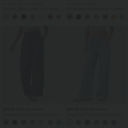
2 for €69.90, 3 for €99.90
Limited-time offers!
Pantalon Tailleur Large Fluide Halara
Combinaison Casual Col en V Jambes
Flex™ Gaufré Taille Haute Poches
Large Plissée Manches Courtes Poche
+21
Latérales
Latérale Gaufrée Fluide
$33.95 USD
$56.95 USD
$39.95 USD
$61.95 USD
Pantalon casual large fluide mélange lin
Halara Flex™ Jean large asymétrique
taille haute avec cordon de serrage et
taille basse avec bouton, fermeture
+5
poches
éclair et poches multiples, délavé et
extensible en maille