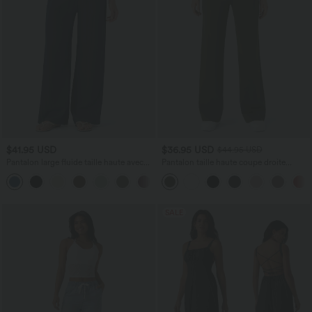
$41.95 USD
$36.95 USD
$44.95 USD
Pantalon large fluide taille haute avec
Pantalon taille haute coupe droite
cordon de serrage, poches latérales et
DayStretch avec poches
+15
aspect lin
SALE