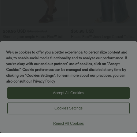
$39.95 USD
$50.95 USD
$42.95 USD
Short en jean ample Halara Flex™ taille
Halara Flex™ Jean Large Casual Taille
haute croisé gainant décontracté avec
Haute Poches Multiples Tricot
poches
Extensible Délavé
We use cookies to offer you a better experience, to personalize content and
ads, to enable social media functionality and to analyze our performance. If
SALE
you're okay with our and our partners’ use of cookies, click on “Accept
Cookies”. Cookie preferences can be managed and disabled at any time by
clicking on “Cookies Settings”. To learn more about our practices, you can
also consult our
Privacy Policy
Accept All Cookies
Cookies Settings
Reject All Cookies