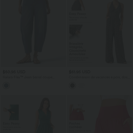
$50.95 USD
$61.95 USD
Halara Flex™ Jean barrel coupe
Combinaison de vacances à pois, dos
tonneau taille mi-haute avec poches
nu halter, coussinets amovibles, poches
et accès facile Easy Peasy