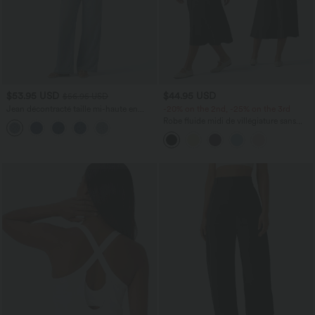
$53.95 USD
$44.95 USD
$56.95 USD
Jean décontracté taille mi-haute en
-20% on the 2nd, -25% on the 3rd
lyocell drapé avec cordon de serrage et
Robe fluide midi de villégiature sans
poches
manches, encolure carrée, dos nu croisé,
fronces et soutien-gorge intégré