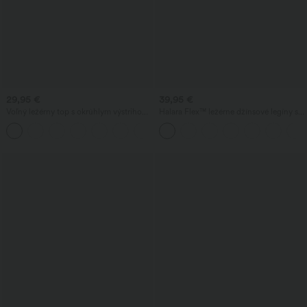
29,95 €
39,95 €
Voľný ležérny top s okrúhlym výstrihom
Halara Flex™ ležérne džínsové legíny s
a netopierími rukávmi
vysokým pásom a vreckami
+1