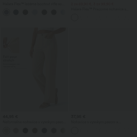
Halara Flex™ ležérne bootcut rifle so
2 za 69,90 €, 3 za 99,90 €
stredne vysokým pásom a vreckami
Halara Flex™ Pracovné nohavice s
vysokým pásom, vreckami, širokými
nohavicami a vaflovou štruktúrou
44,95 €
37,95 €
Neformálne nohavice s vysokým pásom
Nohavice s vysokým pásom a
a rovným strihom, s ľanovým vzhľadom
sťahovaním na šnúrku, so zipsami?
+5
a vreckami