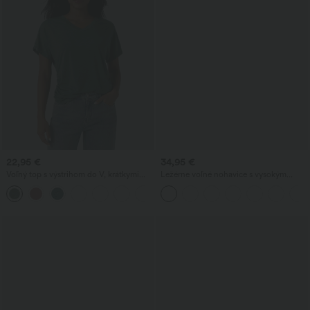
22,95 €
34,95 €
Voľný top s výstrihom do V, krátkymi
Ležérne voľné nohavice s vysokým
rukávmi a nariasením
pásom, vafľovou textúrou, širokými
+1
nohavicami a vreckami