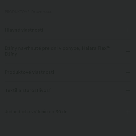
PRODUKTOVÉ ID: 02674400
Hlavné vlastnosti
Džíny navrhnuté pre dni v pohybe, Halara Flex™
Džíny
Navrhnuté tak, aby vyzeralo ako džínsovina, inovované tak, aby sa cítilo
ako athleisure. Halara Flex™ Denim vám poskytuje pružnosť a mäkkosť,
Produktové vlastnosti
ktorá vám umožňuje pohyb bez obmedzení.
Textil a starostlivosť
Štvorosmerný výťah
Mäkký
Pohodlné ako legíny
Ľahké
Dokonalý strečing
Jednoduché vrátenie do 30 dní
Až 2-násobné bočné roztiahnutie a 1,5-
Mäkkosť, ktorá vydrží.
násobné vertikálne roztiahnutie, čo
poskytuje flexibilný, neobmedzujúci strih,
Halara Flex™ Denim zmäkčuje
ktorý sa pohybuje s vami.
praní, na rozdiel od tradičných