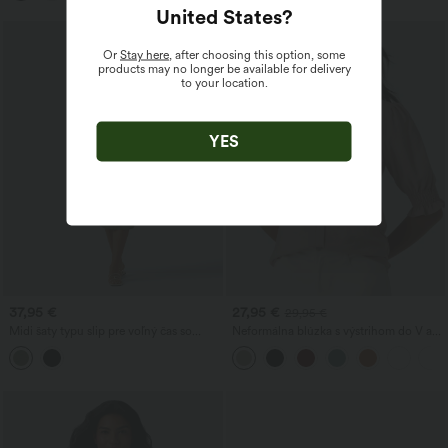
United States
?
Or
Stay here
, after choosing this option, some
products may no longer be available for delivery
to your location.
YES
37,95 €
27,95 €
29,95 €
Midi šaty typu slip pre voľný čas so
Neformálna blúzka s výstrihom do V a
šnúrkou a zakriveným rozparkom na
krátkymi nadýchanými rukávmi
leme