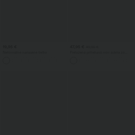
19,95 €
47,95 €
49,95 €
Neformálne nariasené tielko
Preložená priliehavá mini sukňa zo
semišu, s vysokým pásom, 2 v 1 a s
lemem so strapcami, na párty