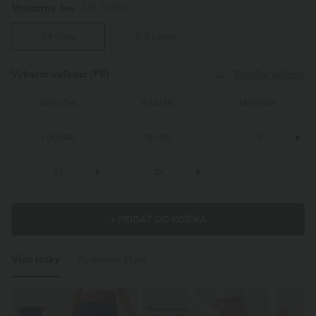
Vnútorný šev️
7/8 Dĺžka
7/8 Dĺžka
Full Length
Vyberte veľkosť
(FR)
Tabuľka veľkostí
XS
(
32/34
)
S
(
34/36
)
M
(
38/40
)
L
(
42/44
)
XL
(
46
)
1X
2X
3X
+ PRIDAŤ DO KOŠÍKA
Viac lásky
Podobné štýly