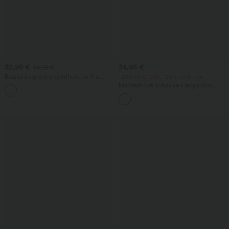
32,95 €
34,95 €
34,95 €
Blúzka do práce s výstrihom do V a
-20% na 2. deň, -25% na 3. deň
dlhým rukávom
Manšestrové nohavice s leopardím
vzorom, vysokým pásom a vreckami