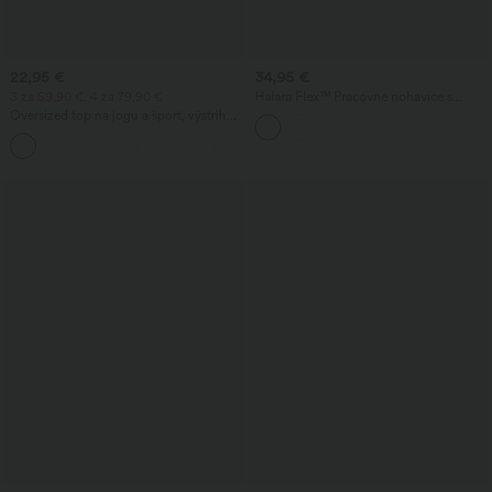
22,95 €
34,95 €
3 za 59,90 €, 4 za 79,90 €
Halara Flex™ Pracovné nohavice s
vysokým pásom, rovnými nohavicami a
Oversized top na jogu a šport, výstrih
waffle textúrou, s vreckami
do V, krátke rukávy, s technológiou
+3
InstantCool, rýchloschnúci