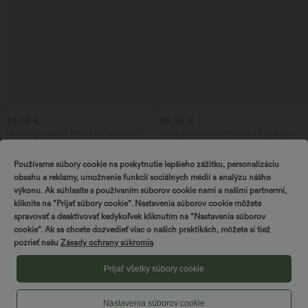
32,95 €
39,95 €
Mini šaty v resort štýle s halterovým
Voľné pracovné nohavice s vysokým
výstrihom a viazaním vzadu, s vreckami
pásom, nohavicami v tvare súdka a s
+5
vreckami
Používame súbory cookie na poskytnutie lepšieho zážitku, personalizáciu
obsahu a reklamy, umožnenie funkcií sociálnych médií a analýzu nášho
výkonu. Ak súhlasíte s používaním súborov cookie nami a našimi partnermi,
kliknite na “Prijať súbory cookie“. Nastavenia súborov cookie môžete
spravovať a deaktivovať kedykoľvek kliknutím na “Nastavenia súborov
cookie“. Ak sa chcete dozvedieť viac o našich praktikách, môžete si tiež
pozrieť našu
Zásady ochrany súkromia
Prijať všetky súbory cookie
Nastavenia súborov cookie