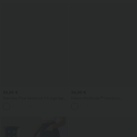
34,95 €
34,95 €
Seamless Flow bezšvové 7/8 jóga legíny
Halara UltraSculpt™ tvarujúce
s vysokým pásom — zoštíhľujúci efekt
tréningové legíny s vysokým pásom, so
na brucho a zdvih zadku
sťahovacím efektom na brucho a s
vreckom