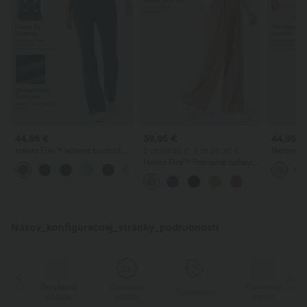
44,95 €
39,95 €
44,95 €
Halara Flex™ ležérne bootcut
2 za 69,90 €, 3 za 99,90 €
Neformál
rifle so stredne vysokým pásom a
pásom a r
Halara Flex™ Pracovné nohavice
vreckami
ľanovým 
s vysokým pásom, vreckami,
širokými nohavicami a vaflovou
štruktúrou
Názov_konfiguračnej_stránky_podrobností
ý
Bezplatná
Odložená
Ponúkaný
Propagácie
úhrada
platba
darček