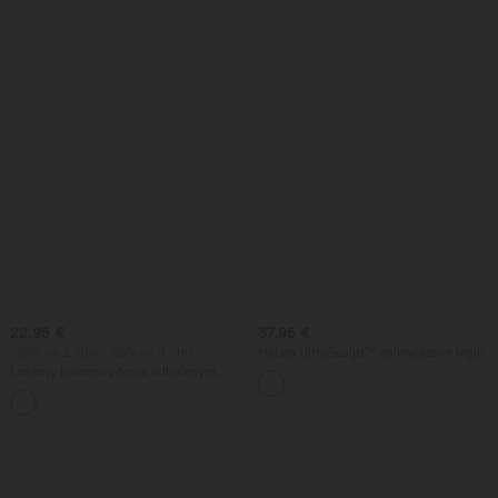
22,95 €
37,95 €
-20% na 2. deň, -25% na 3. deň
Halara UltraSculpt™ voľnočasové legíny
s vysokým pásom a vreckami
Ležérny halterový top s odhaleným
chrbtom a viazaním vzadu
+1