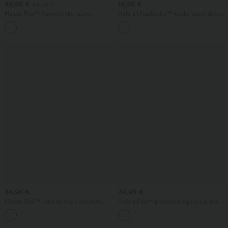
49,95 €
19,95 €
54,95 €
Halara Flex™ Asymetrické nízko
Halara UltraSculpt™ krátke bezchrbtové
posadené džínsy s vreckami na zips,
jóga tielko so skrúteným zadným dielom
+5
voľným baggy strihom a širokými
a dvojitými ramienkami
nohavicami, prané, na bežné nosenie
44,95 €
39,95 €
Halara Flex™ úzke džínsy s vysokým
Halara Flex™ pracovné legíny z praného
pásom a vreckami
denimu s prekrytými vreckami