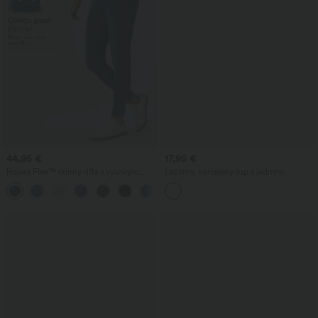
44,95 €
17,95 €
Halara Flex™ skinny rifle s vysokým
Ležérny, nariasený top s jedným
pásom a so zipsovými vreckami, na
ramenom a krátkym rukávom
bežné nosenie