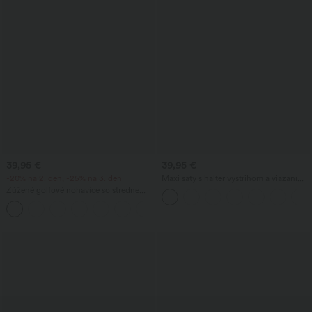
39,95 €
39,95 €
-20% na 2. deň, -25% na 3. deň
Maxi šaty s halter výstrihom a viazaním
vzadu, s vreckami
Zúžené golfové nohavice so stredne
vysokým pásom, šnúrkou, zakriveným
+2
lemom, rýchloschnúce, s vreckami —
UPF40+