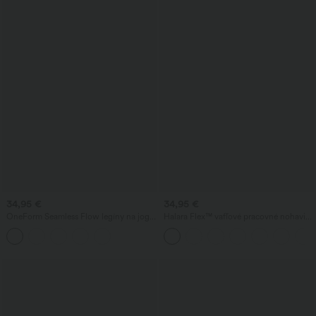
34,95 €
34,95 €
OneForm Seamless Flow legíny na jogu
Halara Flex™ vafľové pracovné nohavice
s vysokým pásom, tvarovaním brucha a
s vysokým pásom, zúženým strihom a
efektom zdvíhania zadku
vreckami