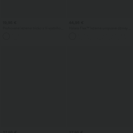
19,95 €
44,95 €
Pruhované ležérne tričko s V-výstrihom
Halara Flex™ ležérne umývané džínsy s
a krátkym rukávom
vysokým pásom a prekrytým vreckom
37,95 €
27,95 €