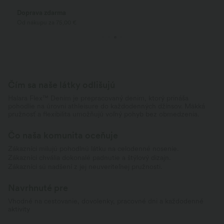
Doprava zdarma
Od nákupu za 75,00 €
Čím sa naše látky odlišujú
Halara Flex™ Denim je prepracovaný denim, ktorý prináša
pohodlie na úrovni athleisure do každodenných džínsov. Mäkká
pružnosť a flexibilita umožňujú voľný pohyb bez obmedzenia.
Čo naša komunita oceňuje
Zákazníci milujú pohodlnú látku na celodenné nosenie.
Zákazníci chvália dokonalé padnutie a štýlový dizajn.
Zákazníci sú nadšení z jej neuveriteľnej pružnosti.
Navrhnuté pre
Vhodné na cestovanie, dovolenky, pracovné dni a každodenné
aktivity