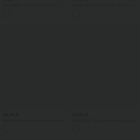
2v1 vzdušná mini tenisová sukňa s
Halara UltraSculpt™ tielko na jogu s
vysokým pásom, viazaním na boku,
leopardím vzorom, okrúhlym výstrihom,
leoparďím vzorom a vreckom
so zabudovanou podprsenkou a
prekríženým lemom
34,95 €
24,95 €
Úzke pruhované pracovné nohavice s
SoftlyZero™ plyšový krátky top na jogu
vysokým pásom a vreckami
s výrezom