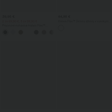
39,95 €
44,95 €
2 za 69,90 €, 3 za 99,90 €
Halara Flex™ Skinny džínsy s vysokým
pásom na bežné nosenie, s vreckami
Pracovné nohavice Halara Flex™
DayStretch s vysokým pásom, vreckami
+23
a rovnými nohavicami