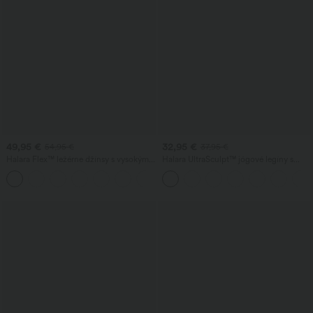
49,95 €
32,95 €
54,95 €
37,95 €
Halara Flex™ ležérne džínsy s vysokým
Halara UltraSculpt™ jógové legíny s
pásom, vreckami, ohrnutým lemom,
rozšírenými nohavicami, vysokým
+1
širokými nohavicami a vypraným
pásom v tvare V, kontrastnou čipkou a
efektom
vreckami