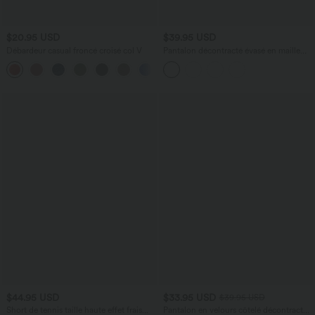
$20.95 USD
$39.95 USD
Débardeur casual froncé croisé col V
Pantalon décontracté évasé en maille
gaufrée, taille haute, avec poches
croisées
$44.95 USD
$33.95 USD
$39.95 USD
Short de tennis taille haute effet frais
Pantalon en velours côtelé décontracté