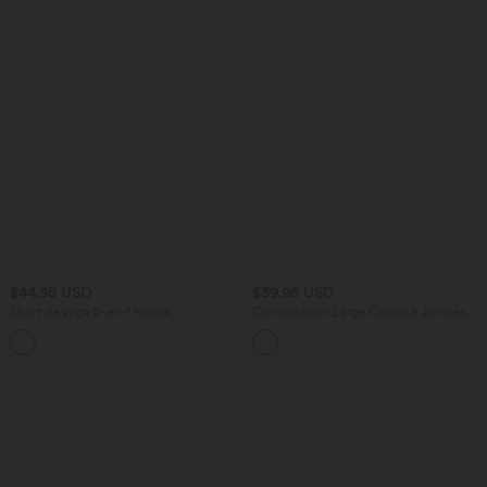
$44.95 USD
$39.95 USD
Short de yoga 2-en-1 Halara
Combinaison Large Casual à Jambes
UltraSculpt™ taille très haute 12,5 cm à
Larges Solide avec Fines Bretelles
carreaux avec poches
Réglables Poches Latérales Plissées