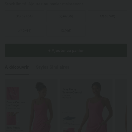
Stock limité. Ajoutez au panier maintenant.
XS
(
32/34
)
S
(
34/36
)
M
(
38/40
)
L
(
42/44
)
XL
(
46
)
+ Ajouter au panier
À découvrir
Styles Similaires