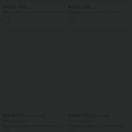
$50.95 USD
$31.95 USD
Halara Flex™ Jean bootcut décontracté
Débardeur yoga dos nu col U avec
extensible délavé taille haute à poches
bretelles croisées, ourlet arrondi et effet
+5
multiples
frais InstantCool, protection solaire
UPF50+
$23.95 USD
$35.95 USD
$42.95 USD
$61.95 USD
Offres limitées ！
Offres limitées ！
Robe courte décontractée sans manches
Robe sport mini 2-en-1 de tennis à
à col rond, soutien-gorge intégré et
carreaux tartan froissés, séchage rapide