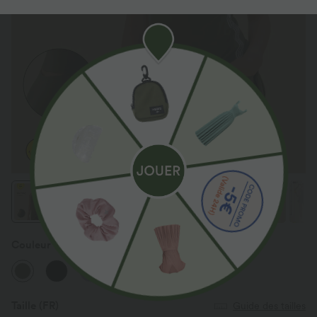
Couleur
Grass Grey Green
Taille
(FR)
Guide des tailles