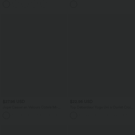
couture col rond échancré dos en U
col U manches longues avec passe-
avec soutien-gorge intégré
pouces 2-en-1 effet frais InstantCool et
poches, accès facile Easy Peasy
$27.95 USD
$22.95 USD
Jupe Casual en Velours Côtelé Mi-
Top Débardeur Yoga Uni à Ourlet Croisé
longue Taille Haute Fermeture Éclair
et Découpe
Invisible et Fente fendue