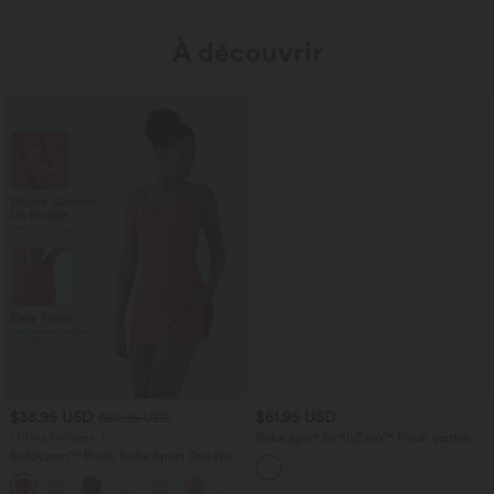
À découvrir
$35.95 USD
$61.95 USD
$50.95 USD
Offres limitées ！
Robe sport SoftlyZero™ Plush ventre
plat avec poches – Édition Easy Peasy
Softlyzero™ Plush Robe Sport Dos Nu -
Édition Easy Peasy
+29