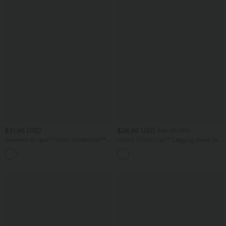
$31.95 USD
$36.95 USD
$42.95 USD
Brassière de sport Halara UltraSculpt™
Halara UltraSculpt™ Legging évasé de
maintien moyen E-G
yoga taille haute en V avec dentelle
contrastée et poches