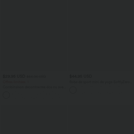
$29.95 USD
$44.95 USD
$56.95 USD
Offres limitées ！
Robe de sport mini de yoga SoftlyZero™
Airy 2-en-1 effet frais InstantCool col
Combinaison décontractée dos nu avec
rond à manches courtes, demi-zip et
poches latérales
poches, accès facile Easy Peasy
+10