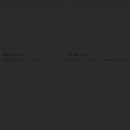
$22.95 USD
$27.95 USD
Débardeur décontracté col V
Débardeur de yoga col rond dos croisé à
ourlet croisé