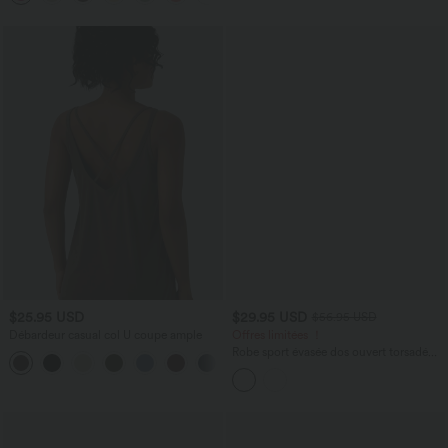
$25.95 USD
$29.95 USD
$56.95 USD
Débardeur casual col U coupe ample
Offres limitées ！
Robe sport évasée dos ouvert torsadé
Halara X Smiley
®
SoftlyZero™ Airy avec
poches – Longueur allongée – Édition
Easy Peasy – Bonnets A à D