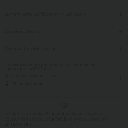
Buttery Soft, SoftlyZero™ Plush Fabric
Buttery soft, four-way stretch, and moisture-wicking comfort for all-day
wear.
Coupe et détails
Toucher ultra doux
Extensible dans les 4 sens
Pour : la danse et les activités décontractées
Easy Peezy
Composition & Entretien
Short intégré
Soutien-gorge intégré
Poches latérales
Tissu respirant
Évacue l’humidité
Livraison standard gratuite pour les commandes
supérieures à
Col dégagé
$84.09 USD
Mini
Sans manches
Haute élasticité
Retours faciles sous 30 jours
Élasticité quatre directions
Trapèze
Paiement facile
Le logo est en cours d’intégration. Selon le style ou la
couleur, l’article reçu peut être livré avec ou sans logo.
En savoir plus