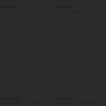
$36.95 USD
$25.95 USD
-20% sur le 2ème, -25% sur le 3ème
Blouse décontractée à col rond,
mancherons, découpes et lien au dos
Halara UltraSculpt™ Débardeur De
Course à Col en U Dos Nu Ourlet
+11
Incurvé Croisé
$22.95 USD
$50.95 USD
OneForm Débardeur casual sans
Robe de danse courte SoftlyZero™ Airy