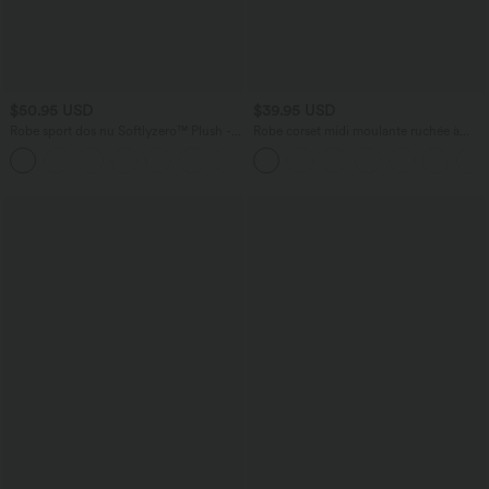
$50.95 USD
$39.95 USD
Robe sport dos nu Softlyzero™ Plush -
Robe corset midi moulante ruchée à
Édition Easy Peasy E-G
encolure carrée, dos nu, brassière
+11
intégrée