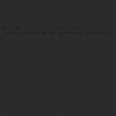
$25.95 USD
$50.95 USD
Débardeur de yoga col rond effet frais
Robe active mini 2 pièces à col rond,
InstantCool, protection solaire UPF50+
sans manches, cordon ajustable, bandes
latérales, poches et protection solaire
UPF 50+
Promo