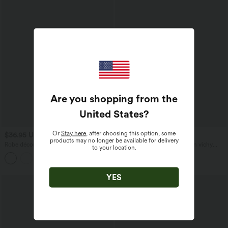
Are you shopping from the
United States
?
Or
Stay here
, after choosing this option, some
$36.95 USD
$22.95 USD
products may no longer be available for delivery
Robe décontractée mini à capuche
Débardeur casual col rond en vichy
to your location.
maille côtelée manches longues avec
froissé avec poches
cordon de serrage
YES