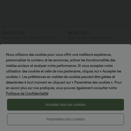
$25.95 USD
$61.95 USD
Short yoga 2-en-1 SoftlyZero™ Airy
Robe de sport mini de tennis
effet frais InstantCool taille très haute
SoftlyZero™ Airy 2-en-1 à volants, à
+20
12,5 cm avec poches, longueur allongée
effet frais InstantCool, poches, accès
facile Easy Peasy, protection solaire
UPF50+
Nous utilisons des cookies pour vous offrir une meilleure expérience,
personnaliser le contenu et les annonces, activer les fonctionnalités des
médias sociaux et analyser notre performance. Si vous acceptez notre
utilisation des cookies et celle de nos partenaires, cliquez sur « Accepter les
cookies ». Les préférences en matière de cookies peuvent être gérées et
désactivées à tout moment en cliquant sur « Paramètres des cookies ». Pour
en savoir plus sur nos pratiques, vous pouvez également consulter notre
Politique de Confidentialité
Accepter tous les cookies
Paramètres des cookies