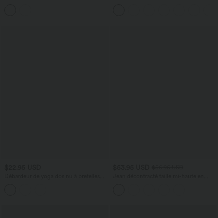
InstantCool avec fentes et poches,
taille moyenne avec poches latérales
protection solaire UPF50+
$22.95 USD
$53.95 USD
$56.95 USD
Débardeur de yoga dos nu à bretelles
Jean décontracté taille mi-haute en
croisées avec fente séchage rapide
lyocell drapé avec cordon de serrage et
poches