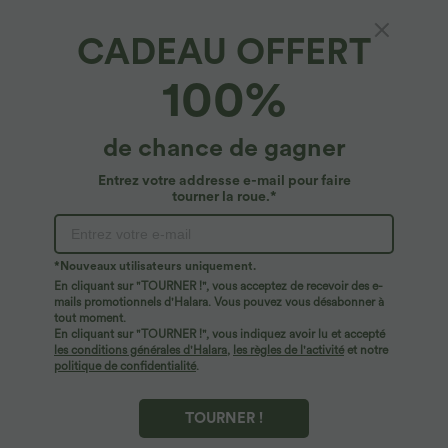
CADEAU OFFERT
SoftlyZero™ Plush*
100%
Robe sport mini dos ouvert Halara X Smiley®
SoftlyZero™ Plush – Édition Easy Peasy
$29.95 USD
de chance de gagner
$61.95 USD
Entrez votre addresse e-mail pour faire
tourner la roue.*
*Nouveaux utilisateurs uniquement.
En cliquant sur "TOURNER !", vous acceptez de recevoir des e-
mails promotionnels d'Halara. Vous pouvez vous désabonner à
tout moment.
En cliquant sur "TOURNER !", vous indiquez avoir lu et accepté
les conditions générales d'Halara
,
les règles de l'activité
et notre
politique de confidentialité
.
TOURNER !