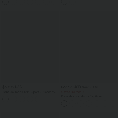
ourlet à volants
et poches – Édition Easy Peasy
$39.95 USD
$35.95 USD
$44.95 USD
Robe de Tennis Mini Sport 2 Pièces avec
Offres limitées ！
Fermeture Éclair Dos Nageur et Poches
Robe de sport danse 2-pièces
Latérales Fendues
SoftlyZero™ Plush double bretelles
caraco avec poche A-D