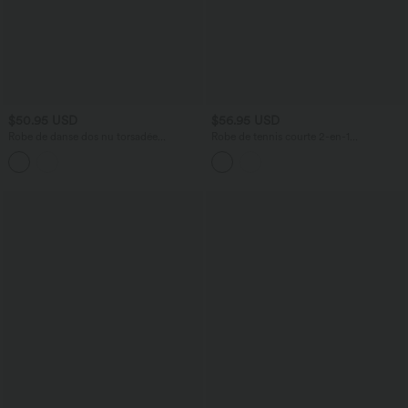
$50.95 USD
$56.95 USD
Robe de danse dos nu torsadée
Robe de tennis courte 2-en-1
Softlyzero™ Airy Cool Touch - Easy
SoftlyZero™ Airy effet frais InstantCool
Peasy
avec brassière intégrée, color block et
poches, accès facile Easy Peasy,
protection solaire UPF50+