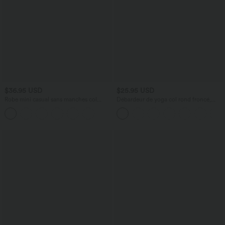
$36.95 USD
$25.95 USD
Robe mini casual sans manches col
Débardeur de yoga col rond froncé,
bateau à carreaux vichy, avec poches
tissu rafraîchissant - Protection UPF50+