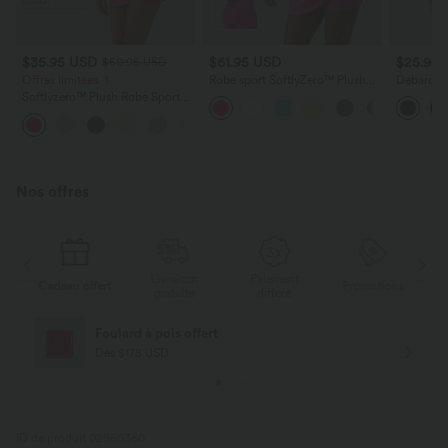
$35.95 USD
$61.95 USD
$25.95
$50.95 USD
Offres limitées ！
Robe sport SoftlyZero™ Plush
Débardeur
ventre plat avec poches –
ample
Softlyzero™ Plush Robe Sport
Édition Easy Peasy
Dos Nu - Édition Easy Peasy
+29
Nos offres
Livraison
Paiement
s
Cadeau offert
Promotions
Ca
gratuite
différé
Foulard à pois offert
Dès $178 USD
ID de produit 02960360