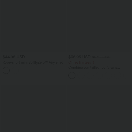
$44.95 USD
$35.95 USD
$67.95 USD
Robe-short mini SoftlyZero™ Airy effet
Offres limitées ！
frais InstantCool pour le yoga longueur
Combinaison tailleur col V sans
allongée avec dos noué, coussinets
manches à rayures et fronces avec
amovibles, poche et protection solaire
poches - Easy Peasy
UPF50+