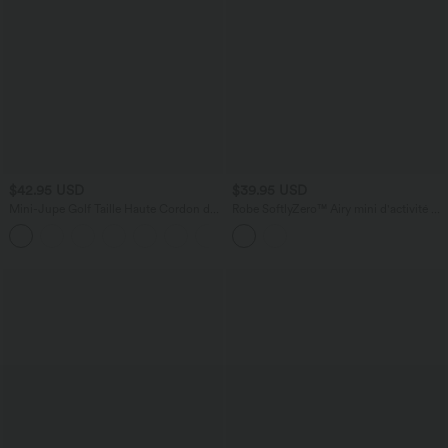
$42.95 USD
$39.95 USD
Mini-Jupe Golf Taille Haute Cordon de
Robe SoftlyZero™ Airy mini d'activité à
Serrage Poches Latérales Ourlet Courbé
dos nu avec découpes 2-en-1 avec
+1
2 en 1
poches et effet frais InstantCool,
protection solaire UPF50+