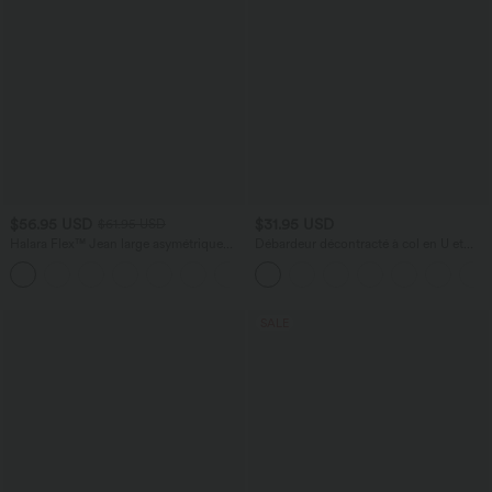
$56.95 USD
$31.95 USD
$61.95 USD
Halara Flex™ Jean large asymétrique
Débardeur décontracté à col en U et
taille basse avec bouton, fermeture
brassière intégrée
+5
éclair et poches multiples, délavé et
extensible en maille
SALE