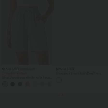
$17.95 USD
$25.95 USD
$31.95 USD
Limited-time offers!
Short yoga 2-en-1 SoftlyZero™ Airy
effet frais InstantCool taille très haute
Short décontracté effet lin taille haute
12,5 cm avec poches, longueur allongée
avec cordon de serrage et poches
latérales
SALE