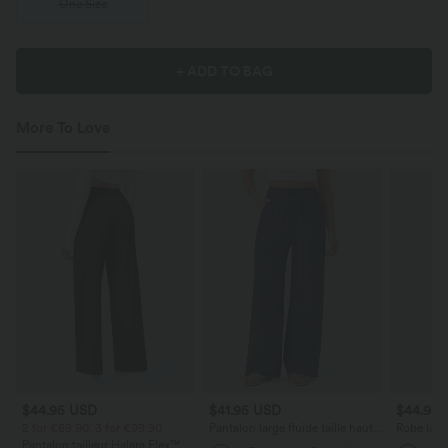
One Size
+ ADD TO BAG
More To Love
$44.95 USD
$41.95 USD
$44.95
2 for €69.90, 3 for €99.90
Pantalon large fluide taille haute
Robe long
avec cordon de serrage, poches
poches lat
Pantalon tailleur Halara Flex™