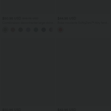
$50.95 USD
$44.95 USD
$56.95 USD
Combinaison décontractée large chinée
Robe moulante SoftlyZero™ Airy fendue
froncée bretelles ajustables avec poches
à effet frais InstantCool, brassière
+10
- Easy Peasy
intégrée, dos nu croisé à lacets,
légèrement plissée pour invitée de
mariage et demoiselle d'honneur
$50.95 USD
$42.95 USD