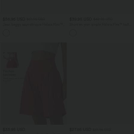
$56.95 USD
$39.95 USD
$61.95 USD
$42.95 USD
Jean baggy asymétrique Halara Flex™
Short en jean ample Halara Flex™ taille
taille haute effet délavé avec poches
haute croisé gainant décontracté avec
poches
$33.95 USD
$27.95 USD
$31.95 USD