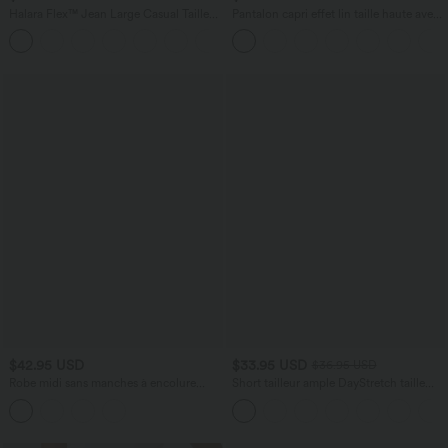
Halara Flex™ Jean Large Casual Taille
Pantalon capri effet lin taille haute avec
Haute Poches Multiples Tricot
poches zippées
+2
Extensible Délavé
$42.95 USD
$33.95 USD
$36.95 USD
Robe midi sans manches à encolure
Short tailleur ample DayStretch taille
arrondie avec coussinets amovibles et
haute 17,5 cm avec poches
ourlet à volants