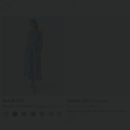
Synthétique
courtes coupe courte
$44.95 USD
$29.95 USD
$67.95 USD
Breezeful™ Robe Mi-Longue Col en V
Limited-time offers!
Manches Courtes Poche Latérale Nouée
Robe longue fluide sans manches avec
+8
au Dos Séchage Rapide
brassière intégrée (Bonnets E-G) et
poches