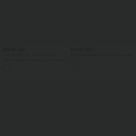
$25.95 USD
$31.95 USD
-20% on the 2nd, -25% on the 3rd
Bermuda SoftlyZero™ Airy de yoga taille
haute avec poches multiples et effet
Top décontracté dos nu à col licou avec
frais InstantCool
lien dans le dos
+1