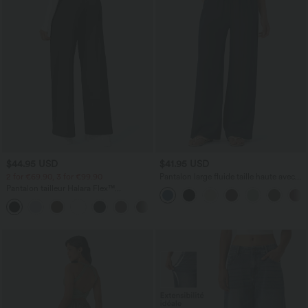
$44.95 USD
$41.95 USD
2 for €69.90, 3 for €99.90
Pantalon large fluide taille haute avec
cordon de serrage, poches latérales et
Pantalon tailleur Halara Flex™
aspect lin
DayStretch coupe droite taille haute
+23
avec poches