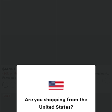
$44.95 USD
$50.95 USD
-20% on the 2nd, -25% on the 3rd
Jean droit décontracté croisé gainant
taille haute avec poches Halara Flex™
Pantalon de golf fuselé, taille mi-haute,
cordon, ourlet courbé, séchage rapide,
+2
avec poches—UPF40+
SALE
SALE
Are you shopping from the
United States
?