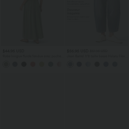
$44.95 USD
$56.95 USD
$61.95 USD
Robe longue fluide fendue avec poches
Jean Barrel 7/8 taille basse Halara Flex™
latérales, dos nu et effet torsadé
avec poches zippées
+8