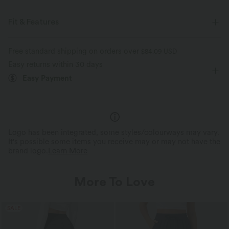
Designed to look like denim, innovated to feel like athleisure. Halara
Flex™ Denim gives you the stretch and softness that lets you move
Fit & Features
without restriction.
Casual
Free standard shipping on orders over
$84.09 USD
Four-way stretch
Soft
Easy returns within 30 days
Easy Payment
Comfortable like leggings
Lightweight
Logo has been integrated, some styles/colourways may vary.
It's possible some items you receive may or may not have the
brand logo.
Learn More
More To Love
SALE