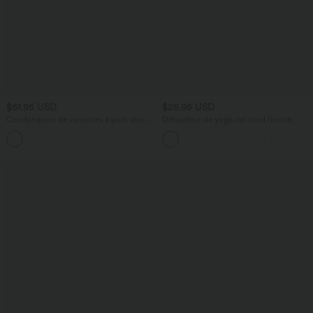
$61.95 USD
$25.95 USD
Combinaison de vacances à pois, dos
Débardeur de yoga col rond froncé,
nu halter, coussinets amovibles, poches
tissu rafraîchissant - Protection UPF50+
et accès facile Easy Peasy