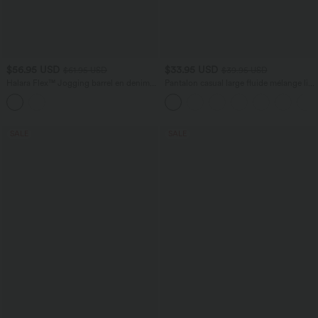
$56.95 USD
$33.95 USD
$61.95 USD
$39.95 USD
Halara Flex™ Jogging barrel en denim
Pantalon casual large fluide mélange lin
taille mi-haute avec poches
taille haute avec cordon de serrage et
poches
SALE
SALE