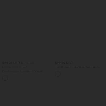
$29.95 USD
$22.95 USD
$61.95 USD
Limited-time offers!
T-shirt casual col V manches courtes
Combinaison froncée col V sans
manches avec poches - Easy Peasy
+7