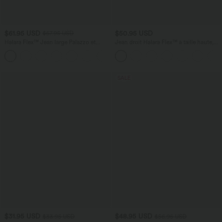
$61.95 USD
$50.95 USD
$67.95 USD
Halara Flex™ Jean large Palazzo et
Jean droit Halara Flex™ à taille haute,
Taille Haute avec Poches Avant en Tricot
poches multiples, effet délavé et tissu
+2
Extensible Lavé
extensible
SALE
$31.95 USD
$48.95 USD
$33.95 USD
$56.95 USD