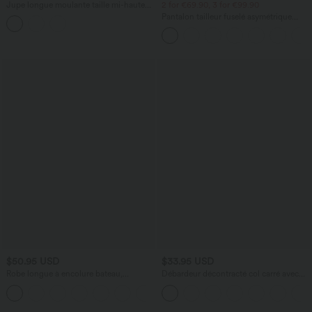
Jupe longue moulante taille mi-haute
2 for €69.90, 3 for €99.90
avec nœud devant et fronces imprimé
Pantalon tailleur fuselé asymétrique
floral/à rayures
taille moyenne Halara Flex™ DayStretch
avec poches
$50.95 USD
$33.95 USD
Robe longue à encolure bateau,
Débardeur décontracté col carré avec
bretelles asymétriques, côtés froncés et
soutien-gorge intégré bonnets B-E
+4
poches