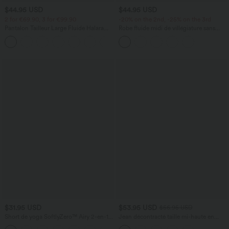
$44.95 USD
$44.95 USD
2 for €69.90, 3 for €99.90
-20% on the 2nd, -25% on the 3rd
Pantalon Tailleur Large Fluide Halara
Robe fluide midi de villégiature sans
Flex™ Gaufré Taille Haute Poches
manches, encolure carrée, dos nu croisé,
+21
Latérales
fronces et soutien-gorge intégré
$31.95 USD
$53.95 USD
$56.95 USD
Short de yoga SoftlyZero™ Airy 2-en-1
Jean décontracté taille mi-haute en
taille très haute avec poches et effet frais
lyocell drapé avec cordon de serrage et