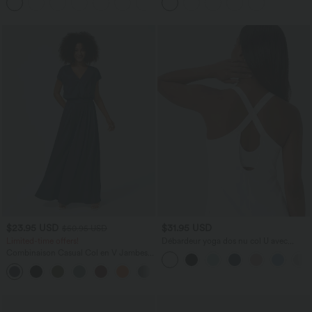
+23
InstantCool 17,5 cm
poches
$23.95 USD
$31.95 USD
$50.95 USD
Limited-time offers!
Débardeur yoga dos nu col U avec
bretelles croisées, ourlet arrondi et effet
Combinaison Casual Col en V Jambes
frais InstantCool, protection solaire
Large Plissée Manches Courtes Poche
UPF50+
+5
Latérale Gaufrée Fluide