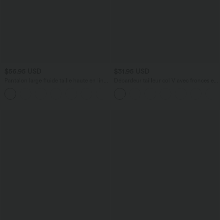
$56.95 USD
$31.95 USD
Pantalon large fluide taille haute en lin
Débardeur tailleur col V avec fronces et
mélangé avec poches et liens latéraux
brassière intégrée