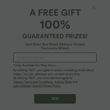
A FREE GIFT
Halara Flex™ Denim*
100%
Halara Flex™ Chouchou en jean délavé
$11.95 USD
GUARANTEED PRIZES!
Just Enter Your Email Address To Spin
The Lucky Wheel.
*Only Available For New Users.
By clicking "GO!", you agree to receive marketing emails about
Halara. You can withdraw your consent at any time.
By clicking "GO!", you have read and agree to
Halara’s Terms and Conditions
,
Activity Rules
and
acknowledge Halara’s Privacy Policy
.
GO!