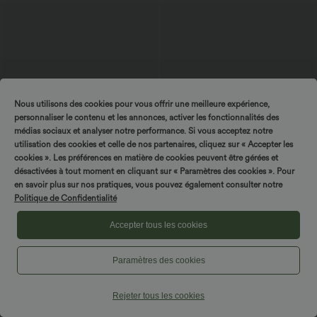
Nous utilisons des cookies pour vous offrir une meilleure expérience,
personnaliser le contenu et les annonces, activer les fonctionnalités des
médias sociaux et analyser notre performance. Si vous acceptez notre
utilisation des cookies et celle de nos partenaires, cliquez sur « Accepter les
cookies ». Les préférences en matière de cookies peuvent être gérées et
désactivées à tout moment en cliquant sur « Paramètres des cookies ». Pour
SPIN TO WIN!
en savoir plus sur nos pratiques, vous pouvez également consulter notre
Politique de Confidentialité
$22.95 USD
$36.95 USD
$39.95 USD
Haut casual col carré manches courtes
Jupe Longue Casual Breezeful™ Taille
Accepter tous les cookies
Haute à Volants 2en1 Fluide Sèchement
+10
Rapide Quotidien Maxi
Paramètres des cookies
Rejeter tous les cookies