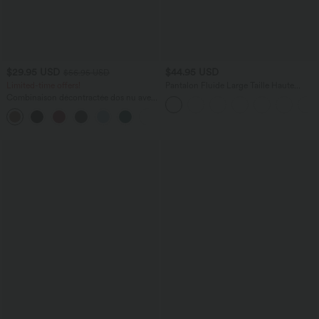
$29.95 USD
$44.95 USD
$56.95 USD
Limited-time offers!
Pantalon Fluide Large Taille Haute
Poches Latérales Palazzo Solide Casual
Combinaison décontractée dos nu avec
Linen-Feel
poches latérales
+10