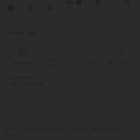
latérales et aspect lin
torsadé
DayStretch coupe droite taille
+23
haute avec poches
Our Offerings
Deferred
ed
Free delivery
Promotions
Gift offered
F
payment
Free delivery
Starting at $84 USD
PRODUCT ID: 02933927
Denim Designed for Days On The Go, Halara Flex™
Denim