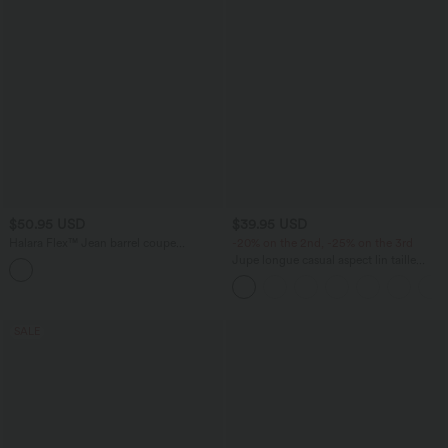
$50.95 USD
$39.95 USD
Halara Flex™ Jean barrel coupe
-20% on the 2nd, -25% on the 3rd
tonneau taille mi-haute avec poches
Jupe longue casual aspect lin taille
haute avec cordon de serrage
SALE