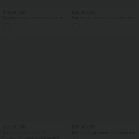
$42.95 USD
$56.95 USD
Pantalon tailleur légèrement évasé taille
Pantalon tailleur ample, taille moyenne,
haute avec poches arrière Halara Flex™
coupe barrel, à poches
+13
SALE
$22.95 USD
$33.95 USD
Bonus offers $20.13 USD
Bermuda Large Fluide Taille Haute avec
Plis et Poches Latérales en Lin
T-shirt décontracté col V manches