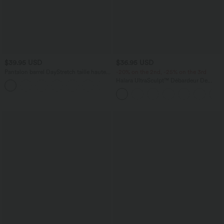
$39.95 USD
$36.95 USD
Pantalon barrel DayStretch taille haute
-20% on the 2nd, -25% on the 3rd
avec poches
Halara UltraSculpt™ Débardeur De
+5
Course à Col en U Dos Nu Ourlet
Incurvé Croisé