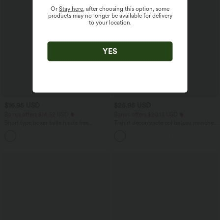
Or
Stay here
, after choosing this option, some
products may no longer be available for delivery
to your location.
YES
$16.95 USD
$25.95 USD
Bonus offers $14.52 USD
Bonus offers $20.13 USD
Short type boxer taille haute très
T-shirt décontracté col bateau manches
extensible et doux pour la détente
courtes coton