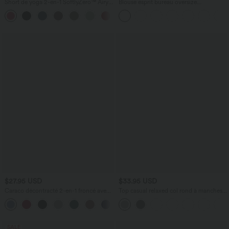
Short de yoga 2-en-1 SoftlyZero™ Airy
Blouse esprit bureau oversize
taille très haute effet frais InstantCool
défroissage facile, col V et manches
+10
22,8 cm avec poches
courtes
$27.95 USD
$33.95 USD
Caraco décontracté 2-en-1 froncé avec
Top casual relaxed col rond à manches
brassière intégrée bretelles réglables
chauve-souris
SALE