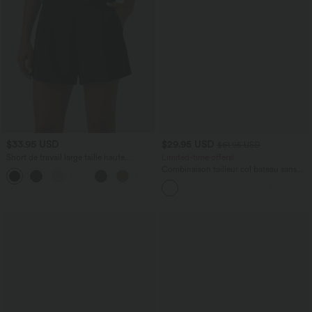
$33.95 USD
$29.95 USD
$61.95 USD
Short de travail large taille haute
Limited-time offers!
DayStretch avec poches
Combinaison tailleur col bateau sans
+11
manches à rayures et nœuds sur les
côtés effet frais InstantCool avec
poches, accès facile Easy Peasy