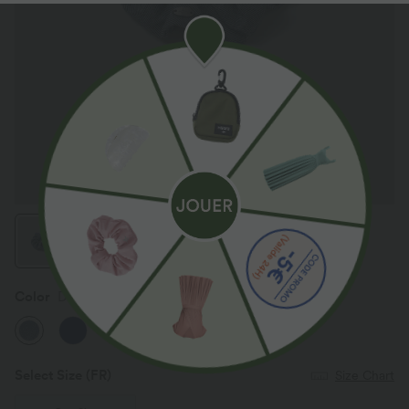
Color
Distressed Denim Blue
Select Size
(FR)
Size Chart