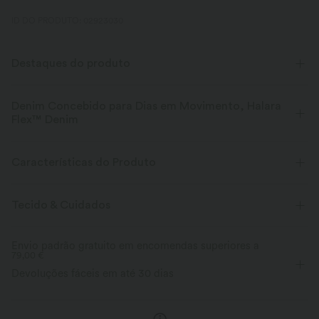
ID DO PRODUTO: 02923030
Destaques do produto
Denim Concebido para Dias em Movimento, Halara
Flex™ Denim
Concebido para parecer jeans, inovado para sentir-se como athleisure.
O Halara Flex™ Denim oferece-te o alongamento e suavidade que te
Características do Produto
permitem mover-te sem restrições.
Tecido & Cuidados
Esticamento em quatro direções
Soft
Confortável como leggings
Leve
Envio padrão gratuito em encomendas superiores a
Alongamento perfeito
79,00 €
Maciez Que Perdura
Até 2x de elasticidade lateral e 1.5x de
Devoluções fáceis em até 30 dias
elasticidade vertical, oferecendo um ajuste
O Halara Flex™ Denim amolec
flexível e sem restrições que se move
lavagem, ao contrário dos jean
consigo.
tradicionais.