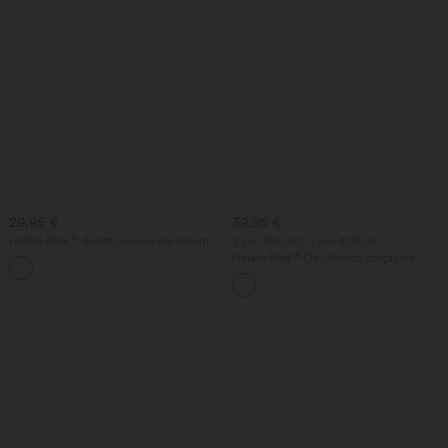
29,95 €
39,95 €
Halara Flex™ shorts casuais em denim
2 por €69,90, 3 por €99,90
com cintura alta 3'' e bolsos
Halara Flex™ DayStretch calças de
trabalho de cintura alta com bolsos e
perna reta