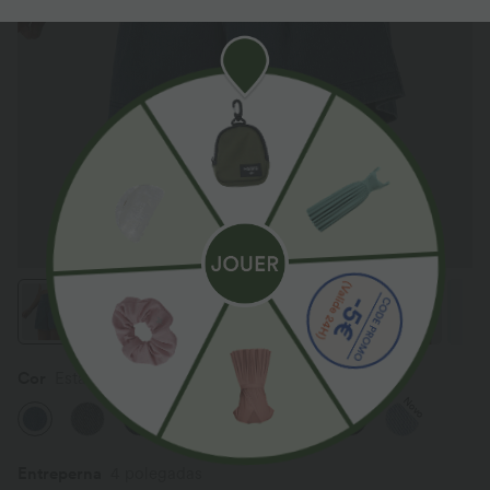
Cor
Estate Blue Denim
Novo
Entreperna
4 polegadas