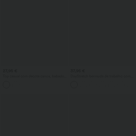
27,95 €
37,95 €
Top casual com decote canoa, babado,
DayStretch bermuda de trabalho com
mangas curtas e amarração nas costas
cintura alta e pregas, 10'' com bolsos