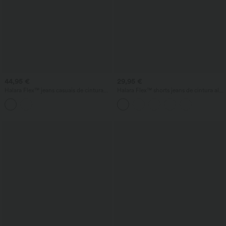
44,95 €
29,95 €
Halara Flex™ jeans casuais de cintura
Halara Flex™ shorts jeans de cintura alta
alta com efeito modelador na barriga,
com efeito modelador na barriga,
bainha virada e bolsos
casual, 3'' com bolsos