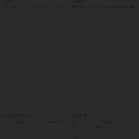
32,95 €
29,95 €
Mini vestido slip em malha tipo suéter
Shorts de trabalho InstantCool listrados
com decote em V
de cintura alta 4" com bolsos
29,95 €
21,95 €
32,95 €
32,95 €
DayStretch bermuda de cintura alta com
Ofertas por tempo limitado!
corte baggy estilo work, 7'' com bolsos
Halara Flex™ calções baggy em denim
+4
com cintura alta 7'' e bolsos