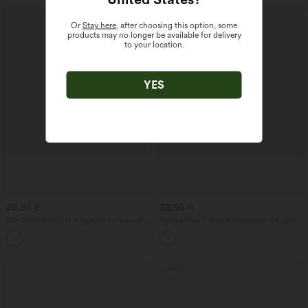
Or
Stay here
, after choosing this option, some
products may no longer be available for delivery
to your location.
YES
29,95 €
29,95 €
DayStretch shorts largos de cintura alta
Halara Flex™ shorts crossover de cintura
para trabalho 4'' com bolsos
alta com bolsos, perna larga, corte em A,
+11
jeans lavado, casual
Venda