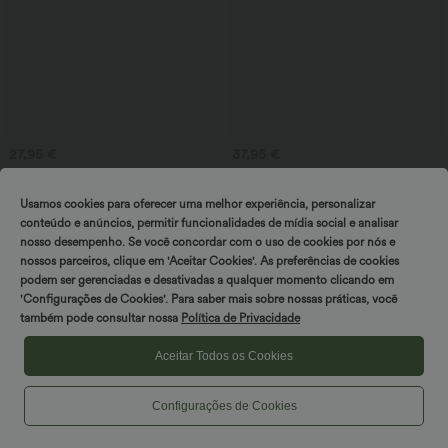
27,95 €
37,95 €
Shorts de yoga com cintura média, 2 em
Saia mini de tênis 2 em 1 com estampa
1, com cordão, malha contrastante e
de oncinha, cintura alta, amarração
corte fluido, 7''
lateral, caimento esvoaçante e bolso
Usamos cookies para oferecer uma melhor experiência, personalizar
conteúdo e anúncios, permitir funcionalidades de mídia social e analisar
nosso desempenho. Se você concordar com o uso de cookies por nós e
nossos parceiros, clique em 'Aceitar Cookies'. As preferências de cookies
podem ser gerenciadas e desativadas a qualquer momento clicando em
'Configurações de Cookies'. Para saber mais sobre nossas práticas, você
também pode consultar nossa
Política de Privacidade
Aceitar Todos os Cookies
Configurações de Cookies