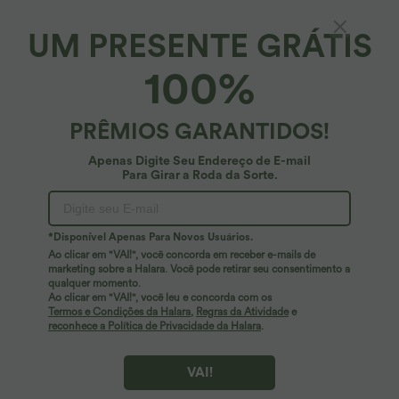
UM PRESENTE GRÁTIS
Halara Flex™ Denim*
100%
Halara Flex™ shorts baggy casuais em denim,
cintura alta (4'') com bolsos
32,95 €
PRÊMIOS GARANTIDOS!
Apenas Digite Seu Endereço de E-mail
Para Girar a Roda da Sorte.
*Disponível Apenas Para Novos Usuários.
Ao clicar em "VAI!", você concorda em receber e-mails de
marketing sobre a Halara. Você pode retirar seu consentimento a
qualquer momento.
Ao clicar em "VAI!", você leu e concorda com os
Termos e Condições da Halara
,
Regras da Atividade
e
reconhece a Política de Privacidade da Halara
.
VAI!