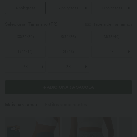
4 polegadas
7 polegadas
10 polegadas
Selecionar Tamanho
(FR)
Tabela de Tamanhos
XS
(
32/34
)
S
(
34/36
)
M
(
38/40
)
L
(
42/44
)
XL
(
46
)
1X
2X
3X
+ ADICIONAR À SACOLA
Mais para amar
Estilos semelhantes