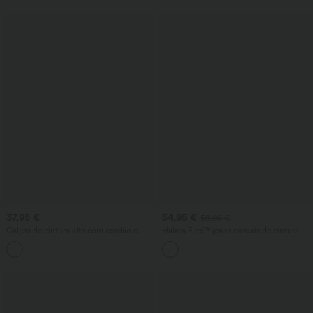
37,95 €
54,95 €
59,95 €
Calças de cintura alta com cordão e
Halara Flex™ jeans casuais de cintura
bolsos, perna larga, modelagem baggy
alta com efeito modelador na barriga,
+15
casual, com toque de linho
perna larga e bolsos