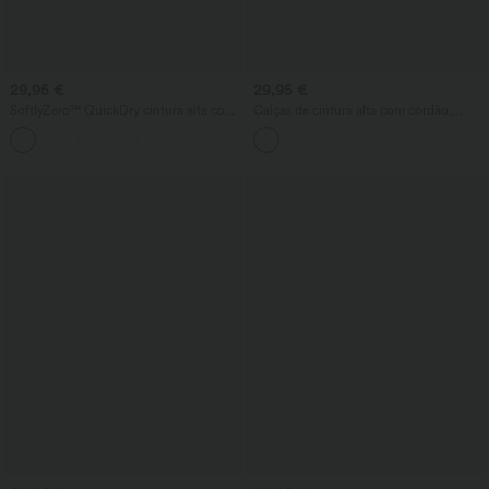
29,95 €
29,95 €
SoftlyZero™ QuickDry cintura alta com
Calças de cintura alta com cordão,
controle abdominal, pontos refletivos e
perna larga e comprimento encurtado,
bainha cruzada — shorts de corrida 2-
estilo casual com toque de linho e
em-1 5'' com bolsos
bolsos